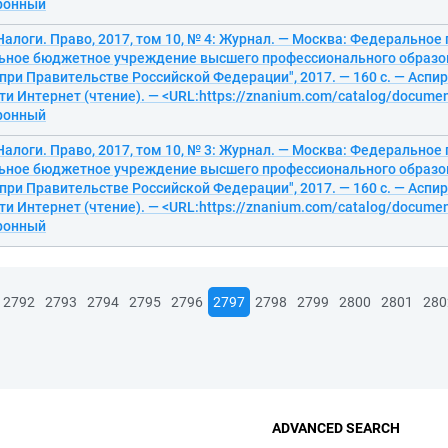
тронный
алоги. Право, 2017, том 10, № 4: Журнал. — Москва: Федеральное
ьное бюджетное учреждение высшего профессионального образо
при Правительстве Российской Федерации", 2017. — 160 с. — Аспир
ти Интернет (чтение). — <URL:https://znanium.com/catalog/docume
тронный
алоги. Право, 2017, том 10, № 3: Журнал. — Москва: Федеральное
ьное бюджетное учреждение высшего профессионального образо
при Правительстве Российской Федерации", 2017. — 160 с. — Аспир
ти Интернет (чтение). — <URL:https://znanium.com/catalog/docume
тронный
2792
2793
2794
2795
2796
2797
2798
2799
2800
2801
280
ADVANCED SEARCH