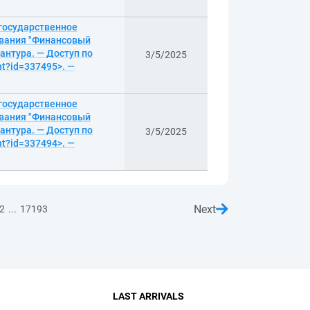
 государственное
вания "Финансовый
антура. — Доступ по
3/5/2025
nt?id=337495>. —
 государственное
вания "Финансовый
антура. — Доступ по
3/5/2025
nt?id=337494>. —
Next
...
2
17193
LAST ARRIVALS