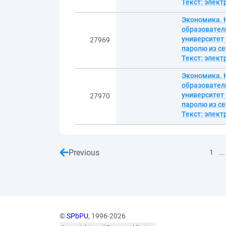
Текст: элек
Экономика. Н
образовател
университет 
27969
паролю из се
Текст: элек
Экономика. Н
образовател
университет 
27970
паролю из се
Текст: элек
Previous
...
1
©
SPbPU
, 1996-2026