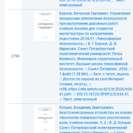
DOI 10.18720/SPBPU/2/r26-36. — Текст:
электронный
Бурлов, Вячеслав Гергиевич. Управление
процессами обеспечения безопасности
при выполнении дорожных работ:
учебное пособие для студентов
магистратуры по направлению
подготовки 20.04.01 «Техносферная
безопасность» / В. Г. Бурлов, Д. И.
Идрисова; Санкт-Петербургский
политехнический университет Петра
2796
Великого, Инженерно-строительный
институт, Высшая школа техносферной
безопасности. — Санкт-Петербург, 2026. —
1 файл (1.38 Мб). — Загл. с титул. экрана.
— Доступ по паролю из сети Интернет
(чтение, печать). —
<URL:https://elib.spbstu.ru/dl/5/tr/2026/tr26-
61.pdf>. — DOI 10.18720/SPBPU/5/tr26-61.
— Текст: электронный
Купцов, Владимир Дмитриевич.
Акустоэлектронные устройства на основе
технологии поверхностных акустических
волн: учебное пособие. Ч. 2 / В. Д. Купцов;
Санкт-Петербургский политехнический
университет Петра Великого. — Санкт-