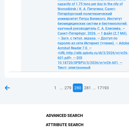
capacity of 1.75 tons per day in the city of
Novosibirsk / К. А. Пичугина; Санкт-
Петербургский политехнический
университет Петра Великого, Институт
биомедицинских систем и биотехнологий;
научный руководитель С. А. Елисеева. —
Санкт-Петербург, 2026. — 1 файл (2,7 Мб).
— Загл. с титул. экрана. — Доступ по
паролю из сети Интернет (чтение). — Adobe
Acrobat Reader 7.0. —
<URL:http://elib.spbstu.ru/dl/3/2026/vr/vr26-
601.pdf>. — DOI
10.18720/SPBPU/3/2026/vr/vr26-601. —
Текст: электронный
...
...
1
279
280
281
17193
ADVANCED SEARCH
ATTRIBUTE SEARCH