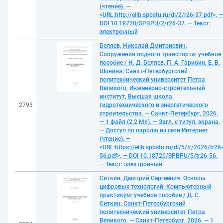
(чтение). —
<URL:http://elib.spbstu.ru/dl/2/r26-37.pdf>. —
DOI 10.18720/SPBPU/2/r26-37. — Текст:
электронный
Беляев, Николай Дмитриевич.
Сооружения водного транспорта: учебное
пособие / Н. Д. Беляев, П. А. Гарибин, Е. В.
Шонина; Санкт-Петербургский
политехнический университет Петра
Великого, Инженерно-строительный
институт, Высшая школа
2793
гидротехнического и энергетического
строительства. — Санкт-Петербург, 2026.
— 1 файл (2.2 Мб). — Загл. с титул. экрана.
— Доступ по паролю из сети Интернет
(чтение). —
<URL:https://elib.spbstu.ru/dl/5/tr/2026/tr26-
56.pdf>. — DOI 10.18720/SPBPU/5/tr26-56.
— Текст: электронный
Ситкин, Дмитрий Сергеевич. Основы
цифровых технологий. Компьютерный
практикум: учебное пособие / Д. С.
Ситкин; Санкт-Петербургский
политехнический университет Петра
Великого. — Санкт-Петербург, 2026. — 1