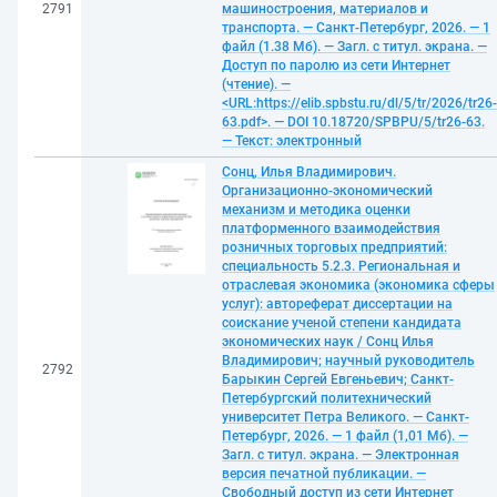
2791
машиностроения, материалов и
транспорта. — Санкт-Петербург, 2026. — 1
файл (1.38 Мб). — Загл. с титул. экрана. —
Доступ по паролю из сети Интернет
(чтение). —
<URL:https://elib.spbstu.ru/dl/5/tr/2026/tr26-
63.pdf>. — DOI 10.18720/SPBPU/5/tr26-63.
— Текст: электронный
Сонц, Илья Владимирович.
Организационно-экономический
механизм и методика оценки
платформенного взаимодействия
розничных торговых предприятий:
специальность 5.2.3. Региональная и
отраслевая экономика (экономика сферы
услуг): автореферат диссертации на
соискание ученой степени кандидата
экономических наук / Сонц Илья
Владимирович; научный руководитель
2792
Барыкин Сергей Евгеньевич; Санкт-
Петербургский политехнический
университет Петра Великого. — Санкт-
Петербург, 2026. — 1 файл (1,01 Мб). —
Загл. с титул. экрана. — Электронная
версия печатной публикации. —
Свободный доступ из сети Интернет