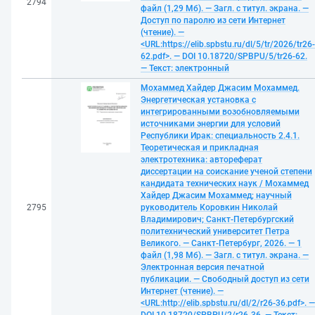
2794
файл (1,29 Мб). — Загл. с титул. экрана. —
Доступ по паролю из сети Интернет
(чтение). —
<URL:https://elib.spbstu.ru/dl/5/tr/2026/tr26-
62.pdf>. — DOI 10.18720/SPBPU/5/tr26-62.
— Текст: электронный
Мохаммед Хайдер Джасим Мохаммед.
Энергетическая установка с
интегрированными возобновляемыми
источниками энергии для условий
Республики Ирак: специальность 2.4.1.
Теоретическая и прикладная
электротехника: автореферат
диссертации на соискание ученой степени
кандидата технических наук / Мохаммед
Хайдер Джасим Мохаммед; научный
2795
руководитель Коровкин Николай
Владимирович; Санкт-Петербургский
политехнический университет Петра
Великого. — Санкт-Петербург, 2026. — 1
файл (1,98 Мб). — Загл. с титул. экрана. —
Электронная версия печатной
публикации. — Свободный доступ из сети
Интернет (чтение). —
<URL:http://elib.spbstu.ru/dl/2/r26-36.pdf>. —