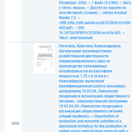
Петербург, 2026. — 1 файл (3,4 Мб). — Загл.
с титул. экрана. — Доступ по паролю из
сети Интернет (чтение). — Adobe Acrobat
Reader 7.0. —
<URL:http://elib.spbstu.ru/dl/3/2026/vr/vr26-
602.pdf>. — DOI
10.18720/SPBPU/3/2026/vr/vr26-602. —
Текст: электронный
Пичугина, Кристина Александровна.
Организация производственно-
хозяйственной деятельности
специализированного цеха по
производству охлажденных
полуфабрикатов из картофеля
мощностью 1,75 т в сутки в г.
Новосибирске: выпускная
квалификационная работа бакалавра:
направление 19.03.04 «Технология
продукции и организация общественного
питания» ; образовательная программа
19.03.04_04 «Технология продукции и
организация общественного питания
(общий профиль)» = Organization of
production and economic activities of a
2800
specialized workshop for the production of
chilled potato semi-finished products with a