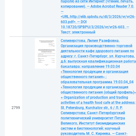
паролю из сети Интернет (чтение, печать,
копирование). — Adobe Acrobat Reader 7.0.
—
<URL:http://elib.spbstu.ru/dl/3/2026/vr/vr26-
603.pdf>. — DOI
10.18720/SPBPU/3/2026/vr/vr26-603. —
Текст: электронный
Селиверстова, Лилия Разифовна.
Организация производственно-торговой
деятельности кафе здорового питания по
адресу: г. Санкт-Петербург, ул. Курчатова,
д.6: выпускная квалификационная работа
бакалавра: направление 19.03.04
«Технология продукции и организация
общественного питания» ;
образовательная программа 19.03.04_04
«Технология продукции и организация
общественного питания (общий профиль)»
= Organization of production and trading
activities of a health food cafe at the address:
2799
St. Petersburg, Kurchatov str., 6 / Л. Р.
Селиверстова; Санкт-Петербургский
политехнический университет Петра
Великого, Институт биомедицинских
систем и биотехнологий; научный
руководитель М. С. Киреева. — Санкт-