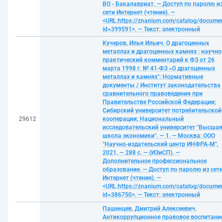
ВО - Бакалавриат. — Доступ по паролю и
сети Интернет (чтение). —
<URL:https://znanium.com/catalog/docume
id=399591>. — Текст: электронный
Кучеров, Илья Ильич. О драгоценных
металлах и драгоценных камнях : научно
практический комментарий к ФЗ от 26
марта 1998 г. № 41-ФЗ «О драгоценных
металлах и камнях": Нормативные
документы / Институт законодательства
сравнительного правоведения при
Правительстве Российской Федерации;
Сибирский университет потребительской
29612
кооперации; Национальный
исследовательский университет "Высша
школа экономики". — 1. — Москва: ООО
"Научно-издательский центр ИНФРА-М",
2021. — 288 с. — (ИЗиСП). —
Дополнительное профессиональное
образование. — Доступ по паролю из сет
Интернет (чтение). —
<URL:https://znanium.com/catalog/docume
id=386750>. — Текст: электронный
Пашенцев, Дмитрий Алексеевич.
Антикоррупционное правовое воспитани