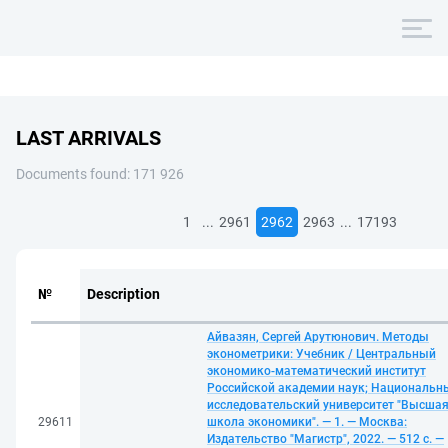
LAST ARRIVALS
Documents found: 171 926
...
...
1
2961
2962
2963
17193
№
Description
Айвазян, Сергей Арутюнович. Методы
эконометрики: Учебник / Центральный
экономико-математический институт
Российской академии наук; Национальн
исследовательский университет "Высша
29611
школа экономики". — 1. — Москва:
Издательство "Магистр", 2022. — 512 с. —