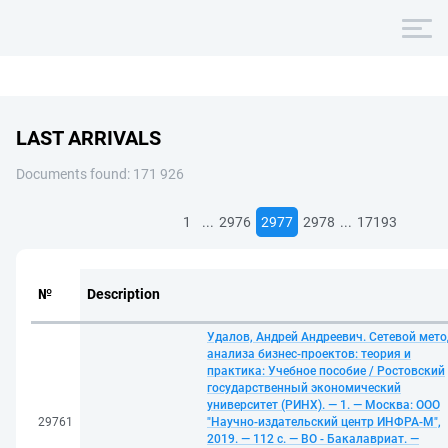
LAST ARRIVALS
Documents found: 171 926
...
...
1
2976
2977
2978
17193
№
Description
Удалов, Андрей Андреевич. Сетевой мето
анализа бизнес-проектов: теория и
практика: Учебное пособие / Ростовский
государственный экономический
университет (РИНХ). — 1. — Москва: ООО
29761
"Научно-издательский центр ИНФРА-М",
2019. — 112 с. — ВО - Бакалавриат. —