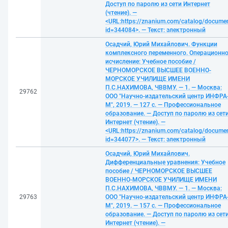
Доступ по паролю из сети Интернет
(чтение). —
<URL:https://znanium.com/catalog/docume
id=344084>. — Текст: электронный
Осадчий, Юрий Михайлович. Функции
комплексного переменного. Операционн
исчисление: Учебное пособие /
ЧЕРНОМОРСКОЕ ВЫСШЕЕ ВОЕННО-
МОРСКОЕ УЧИЛИЩЕ ИМЕНИ
П.С.НАХИМОВА, ЧВВМУ. — 1. — Москва:
29762
ООО "Научно-издательский центр ИНФРА
М", 2019. — 127 с. — Профессиональное
образование. — Доступ по паролю из сет
Интернет (чтение). —
<URL:https://znanium.com/catalog/docume
id=344077>. — Текст: электронный
Осадчий, Юрий Михайлович.
Дифференциальные уравнения: Учебное
пособие / ЧЕРНОМОРСКОЕ ВЫСШЕЕ
ВОЕННО-МОРСКОЕ УЧИЛИЩЕ ИМЕНИ
П.С.НАХИМОВА, ЧВВМУ. — 1. — Москва:
29763
ООО "Научно-издательский центр ИНФРА
М", 2019. — 157 с. — Профессиональное
образование. — Доступ по паролю из сет
Интернет (чтение). —