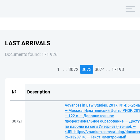
LAST ARRIVALS
Documents found: 171 926
...
...
1
3072
3073
3074
17193
№
Description
Advances in Law Studies, 2017, № 4: Журна
— Москва: Издательский Центр РИОР, 201
— 122 с. — Дополнительное
30721
профессиональное образование. — Досту
по паролю из сети Интернет (чтение). —
<URL:https://znanium.com/catalog/docume
id=332871>. — Текст: электронный