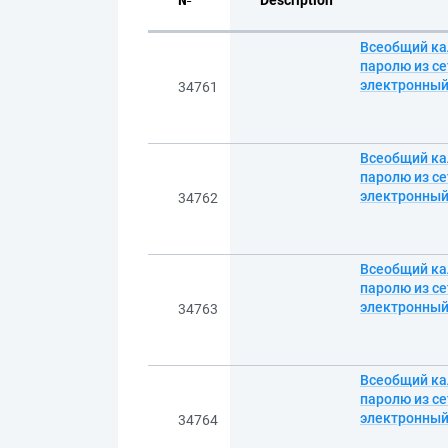
№
Description
Всеобщий кал
паролю из се
электронны
34761
Всеобщий кал
паролю из се
электронны
34762
Всеобщий кал
паролю из се
электронны
34763
Всеобщий кал
паролю из се
электронны
34764