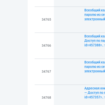
Всеобщий кал
паролю из се
электронны
34765
Всеобщий кал
Доступ по па
id=457388>. 
34766
Всеобщий кал
паролю из се
электронны
34767
Адресная кни
— Доступ по 
id=457357>. 
34768