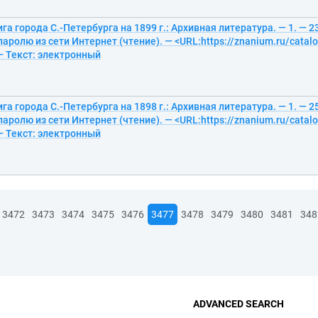
га города С.-Петербурга на 1899 г.: Архивная литература. — 1. — 2
паролю из сети Интернет (чтение). — <URL:https://znanium.ru/cata
— Текст: электронный
га города С.-Петербурга на 1898 г.: Архивная литература. — 1. — 2
паролю из сети Интернет (чтение). — <URL:https://znanium.ru/cata
— Текст: электронный
3472
3473
3474
3475
3476
3477
3478
3479
3480
3481
348
ADVANCED SEARCH