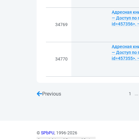
Адресная кни
— Доступ по 
id=457356>. 
34769
Адресная кни
— Доступ по 
id=457355>. 
34770
Previous
...
1
©
SPbPU
, 1996-2026