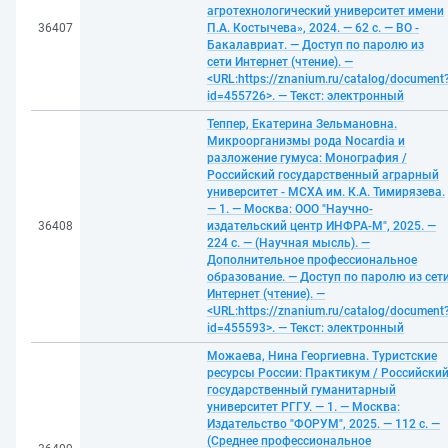
агротехнологический университет имени
36407
П.А. Костычева», 2024. — 62 с. — ВО -
Бакалавриат. — Доступ по паролю из
сети Интернет (чтение). —
<URL:https://znanium.ru/catalog/document
id=455726>. — Текст: электронный
Теппер, Екатерина Зельмановна.
Микроорганизмы рода Nocardia и
разложение гумуса: Монография /
Российский государственный аграрный
университет - МСХА им. К.А. Тимирязева.
— 1. — Москва: ООО "Научно-
36408
издательский центр ИНФРА-М", 2025. —
224 с. — (Научная мысль). —
Дополнительное профессиональное
образование. — Доступ по паролю из сет
Интернет (чтение). —
<URL:https://znanium.ru/catalog/document
id=455593>. — Текст: электронный
Можаева, Нина Георгиевна. Туристские
ресурсы России: Практикум / Российски
государственный гуманитарный
университет РГГУ. — 1. — Москва:
Издательство "ФОРУМ", 2025. — 112 с. —
(Среднее профессиональное