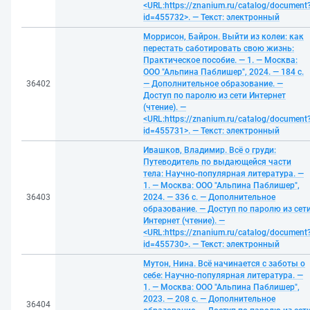
<URL:https://znanium.ru/catalog/document
id=455732>. — Текст: электронный
Моррисон, Байрон. Выйти из колеи: как
перестать саботировать свою жизнь:
Практическое пособие. — 1. — Москва:
ООО "Альпина Паблишер", 2024. — 184 с.
36402
— Дополнительное образование. —
Доступ по паролю из сети Интернет
(чтение). —
<URL:https://znanium.ru/catalog/document
id=455731>. — Текст: электронный
Ивашков, Владимир. Всё о груди:
Путеводитель по выдающейся части
тела: Научно-популярная литература. —
1. — Москва: ООО "Альпина Паблишер",
36403
2024. — 336 с. — Дополнительное
образование. — Доступ по паролю из сет
Интернет (чтение). —
<URL:https://znanium.ru/catalog/document
id=455730>. — Текст: электронный
Мутон, Нина. Всё начинается с заботы о
себе: Научно-популярная литература. —
1. — Москва: ООО "Альпина Паблишер",
2023. — 208 с. — Дополнительное
36404