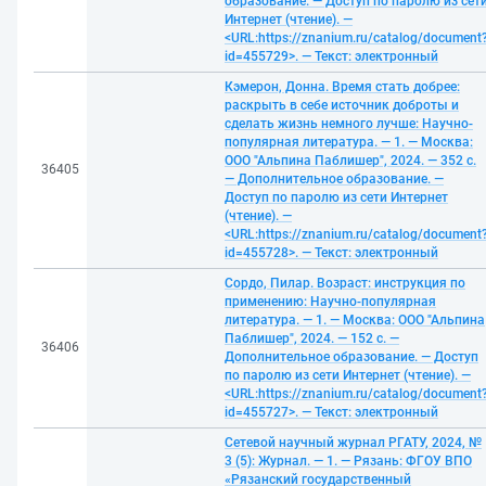
образование. — Доступ по паролю из сет
Интернет (чтение). —
<URL:https://znanium.ru/catalog/document
id=455729>. — Текст: электронный
Кэмерон, Донна. Время стать добрее:
раскрыть в себе источник доброты и
сделать жизнь немного лучше: Научно-
популярная литература. — 1. — Москва:
ООО "Альпина Паблишер", 2024. — 352 с.
36405
— Дополнительное образование. —
Доступ по паролю из сети Интернет
(чтение). —
<URL:https://znanium.ru/catalog/document
id=455728>. — Текст: электронный
Сордо, Пилар. Возраст: инструкция по
применению: Научно-популярная
литература. — 1. — Москва: ООО "Альпина
Паблишер", 2024. — 152 с. —
36406
Дополнительное образование. — Доступ
по паролю из сети Интернет (чтение). —
<URL:https://znanium.ru/catalog/document
id=455727>. — Текст: электронный
Сетевой научный журнал РГАТУ, 2024, №
3 (5): Журнал. — 1. — Рязань: ФГОУ ВПО
«Рязанский государственный