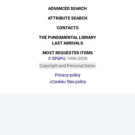
ADVANCED SEARCH
ATTRIBUTE SEARCH
CONTACTS
THE FUNDAMENTAL LIBRARY
LAST ARRIVALS
MOST REQUESTED ITEMS
©
SPbPU
, 1996-2026
Copyright and Personal Data
The photographs are
Privacy policy
published with the
consent of the individuals
«Cookie» files policy
depicted, in accordance
with the requirements of
personal data legislation.
Pursuant to Art. 152.1 of
the Civil Code of the
Russian Federation
("Protection of a Citizen's
Image"), all photographic
materials are protected