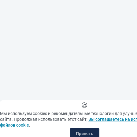
by copyright. Copying
them or using them
further without the
written consent of the
copyright holder is
prohibited.
When using materials
from the site please make
an active link to the
source
🍪
Мы используем cookies и рекомендательные технологии для улучш
сайта. Продолжая использовать этот сайт,
Вы соглашаетесь на ис
файлов cookie
.
Принять