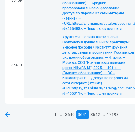
36409
образование). — Среднее
профессиональное образование. —
Доступ по паролю из сети Интернет
(чтение). —
<URL:https://znanium.ru/catalog/document
id=455408>. — Текст: электронный
Урунтаева, Галина Анатольевна.
Психология дошкольника: практикум:
Учебное пособие / Институт изучения
детства, семьи и воспитания Российской
академии образования. — 4, испр. —
Москва: ООО "Научно-издательский
36410
центр ИНФРА-М", 2025. — 401 с. —
(Высшее образование). — ВО -
Бакалавриат. — Доступ по паролю из
сети Интернет (чтение). —
<URL:https://znanium.ru/catalog/document
id=455311>. — Текст: электронный
...
...
1
3640
3641
3642
17193