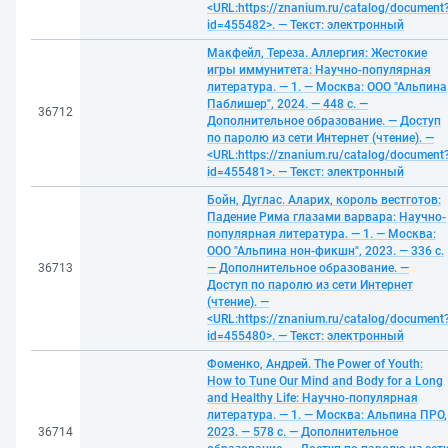
<URL:https://znanium.ru/catalog/document
id=455482>. — Текст: электронный
Макфейл, Тереза. Аллергия: Жестокие
игры иммунитета: Научно-популярная
литература. — 1. — Москва: ООО "Альпина
Паблишер", 2024. — 448 с. —
36712
Дополнительное образование. — Доступ
по паролю из сети Интернет (чтение). —
<URL:https://znanium.ru/catalog/document
id=455481>. — Текст: электронный
Бойн, Дуглас. Аларих, король вестготов:
Падение Рима глазами варвара: Научно-
популярная литература. — 1. — Москва:
ООО "Альпина нон-фикшн", 2023. — 336 с.
36713
— Дополнительное образование. —
Доступ по паролю из сети Интернет
(чтение). —
<URL:https://znanium.ru/catalog/document
id=455480>. — Текст: электронный
Фоменко, Андрей. The Power of Youth:
How to Tune Our Mind and Body for a Long
and Healthy Life: Научно-популярная
литература. — 1. — Москва: Альпина ПРО,
36714
2023. — 578 с. — Дополнительное