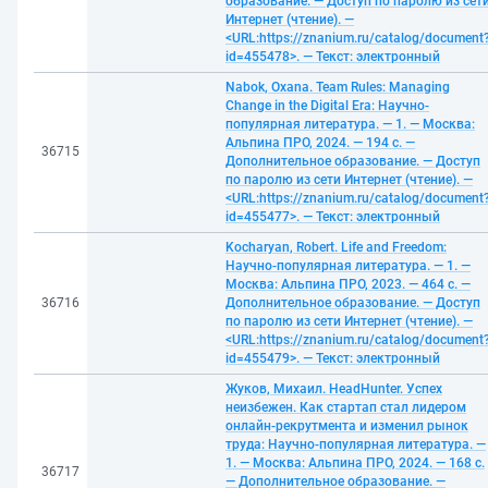
образование. — Доступ по паролю из сет
Интернет (чтение). —
<URL:https://znanium.ru/catalog/document
id=455478>. — Текст: электронный
Nabok, Oxana. Team Rules: Managing
Change in the Digital Era: Научно-
популярная литература. — 1. — Москва:
Альпина ПРО, 2024. — 194 с. —
36715
Дополнительное образование. — Доступ
по паролю из сети Интернет (чтение). —
<URL:https://znanium.ru/catalog/document
id=455477>. — Текст: электронный
Kocharyan, Robert. Life and Freedom:
Научно-популярная литература. — 1. —
Москва: Альпина ПРО, 2023. — 464 с. —
36716
Дополнительное образование. — Доступ
по паролю из сети Интернет (чтение). —
<URL:https://znanium.ru/catalog/document
id=455479>. — Текст: электронный
Жуков, Михаил. HeadHunter. Успех
неизбежен. Как стартап стал лидером
онлайн-рекрутмента и изменил рынок
труда: Научно-популярная литература. —
1. — Москва: Альпина ПРО, 2024. — 168 с.
36717
— Дополнительное образование. —