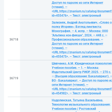
Доступ по паролю из сети Интернет
(чтение). —
<URL:https://znanium.ru/catalog/document
id=455476>. — Текст: электронный
Зализняк, Андрей Анатольевич. «‎Слово о
полку Игореве»‎: Взгляд лингвиста:
Монография. — 4, испр. — Москва: ООО
"Альпина нон-фикшн", 2024. — 448 с. —
36718
Профессиональное образование. —
Доступ по паролю из сети Интернет
(чтение). —
<URL:https://znanium.ru/catalog/document
id=455475>. — Текст: электронный
Шевченко, А.М. Юридическая психология
Учебное пособие. — 1. — Москва:
Издательский Центр РИОР, 2025. — 270 с.
— (Высшее образование: Бакалавриат). 
36719
ВО - Бакалавриат. — Доступ по паролю и
сети Интернет (чтение). —
<URL:https://znanium.ru/catalog/document
id=454982>. — Текст: электронный
Надолинская, Татьяна Васильевна.
Технологии музыкального образования:
Учебное пособие / Ростовский