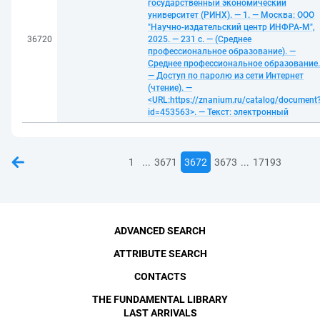
государственный экономический
университет (РИНХ). — 1. — Москва: ООО
"Научно-издательский центр ИНФРА-М",
36720
2025. — 231 с. — (Среднее
профессиональное образование). —
Среднее профессиональное образование.
— Доступ по паролю из сети Интернет
(чтение). —
<URL:https://znanium.ru/catalog/document
id=453563>. — Текст: электронный
...
...
1
3671
3672
3673
17193
ADVANCED SEARCH
ATTRIBUTE SEARCH
CONTACTS
THE FUNDAMENTAL LIBRARY
LAST ARRIVALS