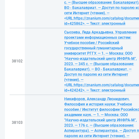
с. — (Высшее образование: Бакалавриат)
ВО - Бакалавриат. — Доступ по паролю и
сети Интернет (чтение). —
<URL:https://znanium.com/catalog/docume
id=425862>. — Текст: электронный
Сысоева, Леда Аркадьевна. Управление
проектами информационных систем:
Учебное пособие / Российский
государственный гуманитарный
университет РГГУ. — 1. — Москва: ООО
"Научно-издательский центр ИНФРА-М",
38102
2023. — 345 с. — (Высшее образование:
Бакалавриат). — ВО - Бакалавриат. —
Доступ по паролю из сети Интернет
(чтение). —
<URL:https://znanium.com/catalog/docume
id=424242>. — Текст: электронный
Никифоров, Александр Леонидович.
Философия и история науки: Учебное
пособие / Институт философии Российск
академии наук. — 1. — Москва: ООО
"Научно-издательский центр ИНФРА-М",
38103
2023. — 176 с. — (Высшее образование:
Аспирантура). — Аспирантура. — Доступ 
паролю из сети Интернет (чтение). —