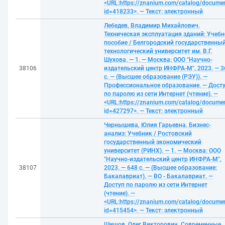
<URL:https://znanium.com/catalog/docume
id=418233>. — Текст: электронный
Лебедев, Владимир Михайлович.
Техническая эксплуатация зданий: Учебн
пособие / Белгородский государственны
технологический университет им. В.Г.
Шухова. — 1. — Москва: ООО "Научно-
38106
издательский центр ИНФРА-М", 2023. — 3
с. — (Высшее образование (РЭУ)). —
Профессиональное образование. — Дост
по паролю из сети Интернет (чтение). —
<URL:https://znanium.com/catalog/docume
id=427297>. — Текст: электронный
Чернышева, Юлия Гарьевна. Бизнес-
анализ: Учебник / Ростовский
государственный экономический
университет (РИНХ). — 1. — Москва: ООО
"Научно-издательский центр ИНФРА-М",
38107
2023. — 648 с. — (Высшее образование:
Бакалавриат). — ВО - Бакалавриат. —
Доступ по паролю из сети Интернет
(чтение). —
<URL:https://znanium.com/catalog/docume
id=415454>. — Текст: электронный
Шишов, Олег Викторович. Современные