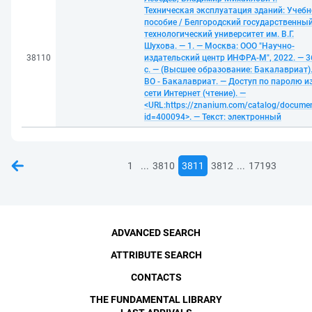
Техническая эксплуатация зданий: Учебн
пособие / Белгородский государственны
технологический университет им. В.Г.
Шухова. — 1. — Москва: ООО "Научно-
38110
издательский центр ИНФРА-М", 2022. — 3
с. — (Высшее образование: Бакалавриат)
ВО - Бакалавриат. — Доступ по паролю и
сети Интернет (чтение). —
<URL:https://znanium.com/catalog/docume
id=400094>. — Текст: электронный
...
...
1
3810
3811
3812
17193
ADVANCED SEARCH
ATTRIBUTE SEARCH
CONTACTS
THE FUNDAMENTAL LIBRARY