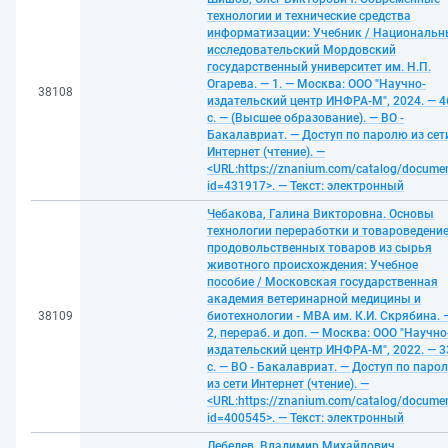
технологии и технические средства
информатизации: Учебник / Националь
исследовательский Мордовский
государственный университет им. Н.П.
Огарева. — 1. — Москва: ООО "Научно-
38108
издательский центр ИНФРА-М", 2024. — 4
с. — (Высшее образование). — ВО -
Бакалавриат. — Доступ по паролю из сет
Интернет (чтение). —
<URL:https://znanium.com/catalog/docume
id=431917>. — Текст: электронный
Чебакова, Галина Викторовна. Основы
технологии переработки и товароведени
продовольственных товаров из сырья
животного происхождения: Учебное
пособие / Московская государственная
академия ветеринарной медицины и
38109
биотехнологии - МВА им. К.И. Скрябина. 
2, перераб. и доп. — Москва: ООО "Научно
издательский центр ИНФРА-М", 2022. — 3
с. — ВО - Бакалавриат. — Доступ по паро
из сети Интернет (чтение). —
<URL:https://znanium.com/catalog/docume
id=400545>. — Текст: электронный
Лебедев, Владимир Михайлович.