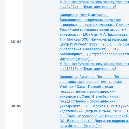
<URL:https://znanium.com/catalog/docume
id=424874>. — Текст: электронный
Сидоренко, Олег Дмитриевич.
Биоконверсия вторичных продуктов
агропромышленного комплекса: Учебник
Российский государственный аграрный
университет - МСХА им. К.А. Тимирязева.
1. — Москва: ООО "Научно-издательский
38104
центр ИНФРА-М", 2023. — 296 с. — (Высше
образование: Бакалавриат). — ВО -
Бакалавриат. — Доступ по паролю из сет
Интернет (чтение). —
<URL:https://znanium.com/catalog/docume
id=418915>. — Текст: электронный
Орловская, Виктория Петровна. Техноло
и организация предприятия туризма:
Учебник / Санкт-Петербургский
государственный экономический
университет; Санкт-Петербургский
государственный экономический
38105
университет. — 1. — Москва: ООО "Научно
издательский центр ИНФРА-М", 2023. — 1
с. — (Высшее образование: Бакалавриат)
ВО - Бакалавриат. — Доступ по паролю и
сети Интернет (чтение). —