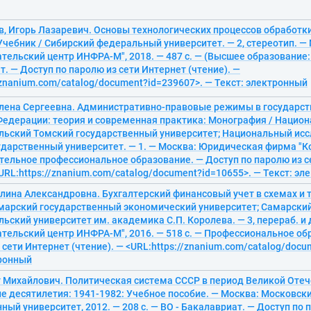
в, Игорь Лазаревич. Основы технологических процессов обработк
чебник / Сибирский федеральный университет. — 2, стереотип. —
тельский центр ИНФРА-М", 2018. — 487 с. — (Высшее образование:
т. — Доступ по паролю из сети Интернет (чтение). —
/znanium.com/catalog/document?id=239607>. — Текст: электронный
Елена Сергеевна. Административно-правовые режимы в государст
Федерации: теория и современная практика: Монография / Нацио
льский Томский государственный университет; Национальный ис
дарственный университет. — 1. — Москва: Юридическая фирма "Ко
тельное профессиональное образование. — Доступ по паролю из с
<URL:https://znanium.com/catalog/document?id=10655>. — Текст: э
лина Александровна. Бухгалтерский финансовый учет в схемах и 
амарский государственный экономический университет; Самарски
ьский университет им. академика С.П. Королева. — 3, перераб. и
тельский центр ИНФРА-М", 2016. — 518 с. — Профессиональное об
 сети Интернет (чтение). — <URL:https://znanium.com/catalog/doc
тронный
т Михайлович. Политическая система СССР в период Великой Отеч
е десятилетия: 1941-1982: Учебное пособие. — Москва: Московск
ный университет, 2012. — 208 с. — ВО - Бакалавриат. — Доступ по 