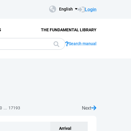
Login
English
S
THE FUNDAMENTAL LIBRARY
Search manual
Next
...
0
17193
Arrival