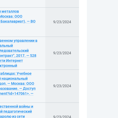
и металлов
 Москва: ООО
 Бакалавриат). — ВО
9/23/2024
венном управлении в
нальный
следовательский
9/23/2024
нтракт", 2017. — 528
ети Интернет
лектронный
таблицах: Учебное
й национальный
 доп. — Москва: ООО
9/23/2024
разование. — Доступ
ument?id=147061>. —
ественной войны и
ий педагогический
паролю из сети
9/23/2024