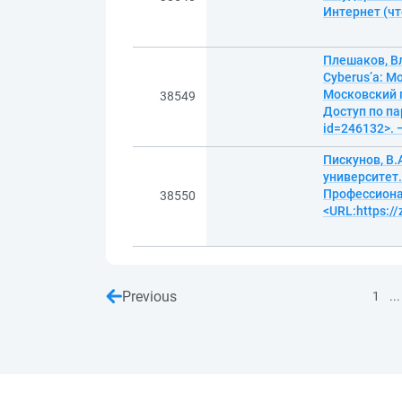
Интернет (чт
Плешаков, В
Cyberus’a: М
Московский п
38549
Доступ по па
id=246132>. 
Пискунов, В.
университет.
Профессионал
38550
<URL:https:/
Previous
...
1