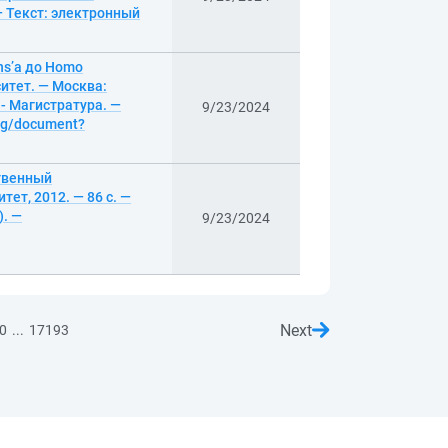
— Текст: электронный
ns’a до Homo
итет. — Москва:
- Магистратура. —
9/23/2024
log/document?
ственный
ет, 2012. — 86 с. —
). —
9/23/2024
Next
...
0
17193