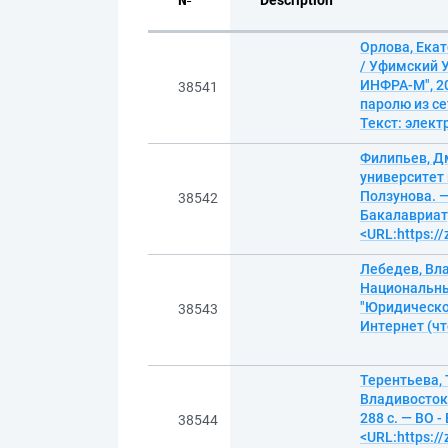
№
Description
Орлова, Ека
/ Уфимский У
ИНФРА-М", 20
38541
паролю из се
Текст: элек
Филипьев, Д
университет 
Ползунова. —
38542
Бакалавриат)
<URL:https:/
Лебедев, Вл
Национальны
"Юридическое
38543
Интернет (чт
Терентьева, 
Владивостокс
288 с. — ВО 
38544
<URL:https:/