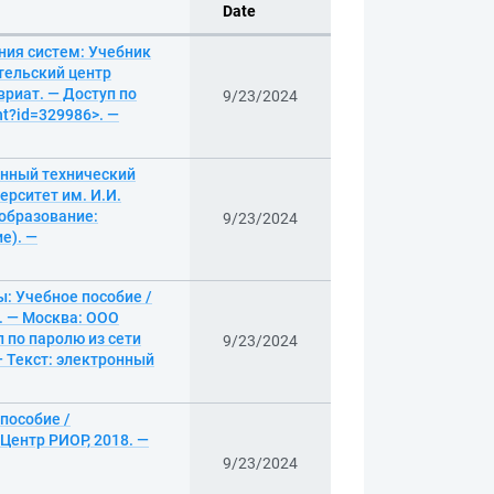
Date
ния систем: Учебник
тельский центр
вриат. — Доступ по
9/23/2024
nt?id=329986>. —
енный технический
ерситет им. И.И.
 образование:
9/23/2024
е). —
: Учебное пособие /
. — Москва: ООО
п по паролю из сети
9/23/2024
— Текст: электронный
пособие /
Центр РИОР, 2018. —
9/23/2024