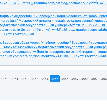
ение). — <URL:https://znanium.com/catalog/document?id=222314>. 
ладимир Андреевич. Киберсоциализация человека: от Homo Sapie
онография / Московский педагогический государственный универс
едагогический государственный университет, 2012. — 212 с. — ВО 
ролю из сети Интернет (чтение). — <URL:https://znanium.com/cata
— Текст: электронный
А. Здоровый образ жизни: Учебное пособие / Ереванский государ
 — Москва: Московский педагогический государственный университ
ьное образование. — Доступ по паролю из сети Интернет (чтение
/znanium.com/catalog/document?id=241378>. — Текст: электронный
3850
3851
3852
3853
3854
3855
3856
3857
3858
3859
386