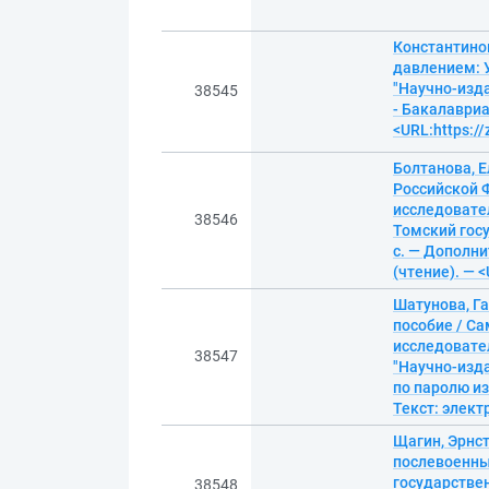
Константино
давлением: У
"Научно-изда
38545
- Бакалавриа
<URL:https:/
Болтанова, 
Российской 
исследовате
38546
Томский госу
с. — Дополни
(чтение). — 
Шатунова, Га
пособие / С
исследовател
38547
"Научно-изда
по паролю из
Текст: элек
Щагин, Эрнс
послевоенны
государствен
38548