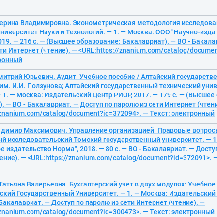
терина Владимировна. Эконометрическая методология исследова
ниверситет Науки и Технологий. — 1. — Москва: ООО "Научно-изда
19. — 216 с. — (Высшее образование: Бакалавриат). — ВО - Бакала
ти Интернет (чтение). — <URL:https://znanium.com/catalog/docume
тронный
митрий Юрьевич. Аудит: Учебное пособие / Алтайский государств
им. И.И. Ползунова; Алтайский государственный технический унив
 1. — Москва: Издательский Центр РИОР, 2017. — 179 с. — (Высшее
. — ВО - Бакалавриат. — Доступ по паролю из сети Интернет (чтени
/znanium.com/catalog/document?id=372094>. — Текст: электронный
адимир Максимович. Управление организацией. Правовые вопросы
й исследовательский Томский государственный университет. — 1
 издательство Норма", 2018. — 80 с. — ВО - Бакалавриат. — Досту
ение). — <URL:https://znanium.com/catalog/document?id=372091>. 
Татьяна Валерьевна. Бухгалтерский учет в двух модулях: Учебное 
кий Государственный Университет. — 1. — Москва: Издательский 
- Бакалавриат. — Доступ по паролю из сети Интернет (чтение). —
/znanium.com/catalog/document?id=300473>. — Текст: электронный