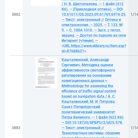
/ Н. Б. Шестопалова. — 1 файл (412
Кб). — (Прикладная оптика). — DOI
3882
10.61011/OS.2025.09.61769.6974-25.
1/1
— Текст: электронный // Оптика и
спектроскопия. – 2025. – Т. 133, №
9. — С. 1004-1010. — Загл. с титул.
экрана. — Доступ по паролю из сети
Интернет (чтение). —
<URL:https://www.elibrary.ru/item.asp?
id=87688621>.
Кашталинский, Александр
Сергеевич. Методика оценки
эффективности светофорного
регулировния на основании
навигационных данных =
Methodology for assessing the
efficiency of traffic signal control
based on navigation data / А. С.
Кашталинский, М. И. Петрова;
Санкт-Петербургский
политехнический университет
Петра Великого. — 1 файл (622 Кб).
— DOI 10.18720/SPBPU/2/id25-578.
3883
— Текст: электронный //
1/1
Транспортные системы: сборник