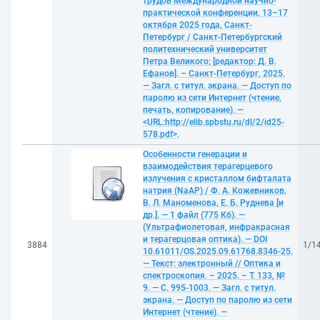
трудов Международной научно-
практической конференции, 13–17
октября 2025 года, Санкт-
Петербург / Санкт-Петербургский
политехнический университет
Петра Великого; [редактор: Д. В.
Ефанов]. – Санкт-Петербург, 2025.
— Загл. с титул. экрана. — Доступ по
паролю из сети Интернет (чтение,
печать, копирование). —
<URL:http://elib.spbstu.ru/dl/2/id25-
578.pdf>.
Особенности генерации и
взаимодействия терагерцевого
излучения с кристаллом бифталата
натрия (NaAP) / Ф. А. Кожевников,
В. Л. Маноменова, Е. Б. Руднева [и
др.]. — 1 файл (775 Кб). —
(Ультрафиолетовая, инфракрасная
и терагерцовая оптика). — DOI
3884
1/1
10.61011/OS.2025.09.61768.8346-25.
— Текст: электронный // Оптика и
спектроскопия. – 2025. – Т. 133, №
9. — С. 995-1003. — Загл. с титул.
экрана. — Доступ по паролю из сети
Интернет (чтение). —