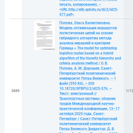
печать, копирование). —
<URL:http://elib.spbstu.ru/dl/2/id25-
577.pdf>.
Попова, Ольга Валентиновна.
Модель оптимизации маршрутов
логистических цепей на основе
гибридного алгоритма метода
анализа иерархий и критерия
Гурвица = The model for optimizing
logistics routes based on a hybrid
algorithm of the Hurwitz hierarchy and
criteria analysis method / О. В.
Попова, А. М. Дорошев; Санкт-
Петербургский политехнический
университет Петра Великого. — 1
файл (595 Кб). — DOI
10.18720/SPBPU/2/id25-576. —
3889
1/1
Текст: электронный //
Транспортные системы: сборник
трудов Международной научно-
практической конференции, 13–17
октября 2025 года, Санкт-
Петербург / Санкт-Петербургский
политехнический университет
Петра Великого; [редактор: Д. В.