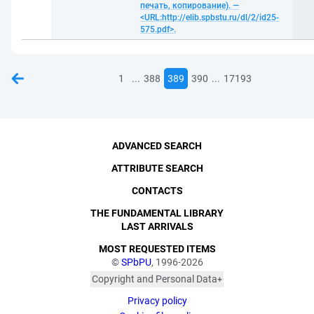
печать, копирование). —
<URL:http://elib.spbstu.ru/dl/2/id25-
575.pdf>.
...
...
1
388
389
390
17193
ADVANCED SEARCH
ATTRIBUTE SEARCH
CONTACTS
THE FUNDAMENTAL LIBRARY
LAST ARRIVALS
MOST REQUESTED ITEMS
©
SPbPU
, 1996-2026
Copyright and Personal Data
The photographs are
Privacy policy
published with the