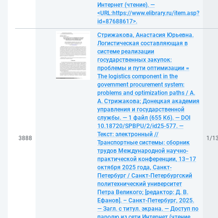
Интернет (чтение). —
<URL:https://www.elibrary.ru/item.asp?
id=87688617>.
Стрижакова, Анастасия Юрьевна.
Логистическая составляющая в
системе реализации
государственных закупок:
проблемы и пути оптимизации =
The logistics component in the
government procurement system:
problems and optimization paths / А.
А. Стрижакова; Донецкая академия
управления и государственной
службы. — 1 файл (655 Кб). — DOI
10.18720/SPBPU/2/id25-577. —
Текст: электронный //
3888
1/1
Транспортные системы: сборник
трудов Международной научно-
практической конференции, 13–17
октября 2025 года, Санкт-
Петербург / Санкт-Петербургский
политехнический университет
Петра Великого; [редактор: Д. В.
Ефанов]. – Санкт-Петербург, 2025.
— Загл. с титул. экрана. — Доступ по
паролю из сети Интернет (чтение,