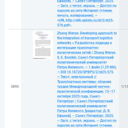
Ефанов]. – Санкт-Петербург, 2025.
— Загл. с титул. экрана. — Доступ по
паролю из сети Интернет (чтение,
печать, копирование). —
<URL:http://elib.spbstu.ru/dl/2/id25-
576.pdf>.
Zhang Wenye. Developing approach to
the integration of transport logistics
networks = Разработка подхода к
интеграции транспортно-
логистических сетей / Zhang Wenye,
S. E. Barykin; Санкт-Петербургский
политехнический университет
Петра Великого. — 1 файл (1,29 Мб).
— DOI 10.18720/SPBPU/2/id25-575.
— Текст: электронный //
Транспортные системы: сборник
3890
трудов Международной научно-
1/1
практической конференции, 13–17
октября 2025 года, Санкт-
Петербург / Санкт-Петербургский
политехнический университет
Петра Великого; [редактор: Д. В.
Ефанов]. – Санкт-Петербург, 2025.
— Загл. с титул. экрана. — Доступ по
паролю из сети Интернет (чтение,