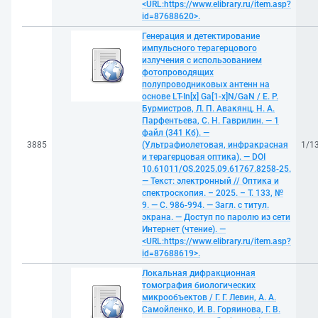
<URL:https://www.elibrary.ru/item.asp?
id=87688620>.
Генерация и детектирование
импульсного терагерцового
излучения с использованием
фотопроводящих
полупроводниковых антенн на
основе LT-In[x] Ga[1-x]N/GaN / Е. Р.
Бурмистров, Л. П. Авакянц, Н. А.
Парфентьева, С. Н. Гаврилин. — 1
файл (341 Кб). —
3885
(Ультрафиолетовая, инфракрасная
1/1
и терагерцовая оптика). — DOI
10.61011/OS.2025.09.61767.8258-25.
— Текст: электронный // Оптика и
спектроскопия. – 2025. – Т. 133, №
9. — С. 986-994. — Загл. с титул.
экрана. — Доступ по паролю из сети
Интернет (чтение). —
<URL:https://www.elibrary.ru/item.asp?
id=87688619>.
Локальная дифракционная
томография биологических
микрообъектов / Г. Г. Левин, А. А.
Самойленко, И. В. Горяинова, Г. В.