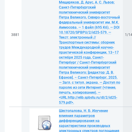
Мещеряков, Д. Арус, А. С. Львов;
Санкт-Петербургский
политехнический университет
Петра Великого, Северо-восточный
федеральный университет им. М.К.
Аммосова. — 1 файл (695 Кб). — DOI
10.18720/SPBPU/2/id25-579. —
3881
1/1
Текст: электронный //
Транспортные системы: сборник
трудов Международной научно-
практической конференции, 13–17
октября 2025 года, Санкт-
Петербург / Санкт-Петербургский
политехнический университет
Петра Великого; [редактор: Д. В.
Ефанов]. – Санкт-Петербург, 2025.
— Загл. с титул. экрана. — Доступ по
паролю из сети Интернет (чтение,
печать, копирование). —
<URL:http://elib.spbstu.ru/dl/2/id25-
579.pdf>.
Шестопалова, Н. Б. Изучение
влияния параметров
дифференцирования на
характеристики производных
электронных спектров поглощения