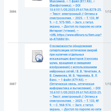
Максимов. — 1 файл (811 Кб). —
(Биофотоника). — DOI
10.61011/OS.2025.09.61766.8278-25.
3886
1/1
— Текст: электронный // Оптика и
спектроскопия. – 2025. – Т. 133, №
9. — С. 975-985. — Загл. с титул.
экрана. — Доступ по паролю из сети
Интернет (чтение). —
<URL:https://www.elibrary.ru/item.asp?
id=87688618>.
О возможности обнаружения
суперпозиции оптических вихрей
при наличии отдельных
искажающих факторов (гауссова
шума, вращения и смещения
изображения) с использованием
нейронных сетей / В. В. Чечеткин, А.
В. Семенова, М. Б. Черняева, В. Л.
Вакс. — 1 файл (479 Кб). —
3887
(Оптическая связь, оптическая
1/1
информатика и вычисления). — DOI
10.61011/OS.2025.09.61765.8233-25.
— Текст: электронный // Оптика и
спектроскопия. – 2025. – Т. 133, №
9. — С. 968-974. — Загл. с титул.
экрана. — Доступ по паролю из сети