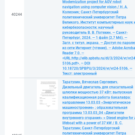
Modernization project for AGV robot
navigation using computer vision / Н. А.
Колесник; Санкт-Петербургский
40244
политехнический университет Петра
Великого, Институт компьютерных наук 
кибербезопасности; научный
руководитель В. В. Потехин. — Санкт-
Петербург, 2024. — 1 файл (2,7 Мб). —
Загл. с титул. экрана. — Доступ по парол
из сети Интернет (чтение). — Adobe Acroba
Reader 7.0. —
<URL:http://elib.spbstu.ru/dl/3/2024/vr/vr24
5106.pdf>. — DOI
10.18720/SPBPU/3/2024/vr/vr24-5106. —
Текст: электронный
Таратухин, Вячеслав Сергеевич.
Дизельный двигатель для спасательной
шлюпки мощностью 37 кВт: выпускная
квалификационная работа бакалавра:
направление 13.03.03 «Энергетическое
машиностроение» ; образовательная
программа 13.03.03_04 «Двигатели
внутреннего сгорания» = Diesel engine for 
lifeboat with a power of 37 kW / В. С.
Таратухин; Санкт-Петербургский
политехнический университет Петра