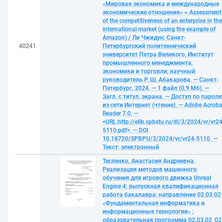
«Мировая экономика и международные
экономические отношения» = Assessment
of the competitiveness of an enterprise in the
international market (using the example of
Amazon)​ / Ли Чжидун; Санкт-
40241
Петербургский политехнический
университет Петра Великого, Институт
промышленного менеджмента,
экономики и торговли; научный
руководитель Р. Ш. Абакарова. — Санкт-
Петербург, 2024. — 1 файл (0,9 Мб). —
Загл. с титул. экрана. — Доступ по парол
из сети Интернет (чтение). — Adobe Acroba
Reader 7.0. —
<URL:http://elib.spbstu.ru/dl/3/2024/vr/vr24
5110.pdf>. — DOI
10.18720/SPBPU/3/2024/vr/vr24-5110. —
Текст: электронный
Тесленко, Анастасия Андреевна.
Реализация методов машинного
обучения для игрового движка Unreal
Engine 4: выпускная квалификационная
работа бакалавра: направление 02.03.02
«Фундаментальная информатика и
информационные технологии» ;
образовательная программа 02.03.02_02