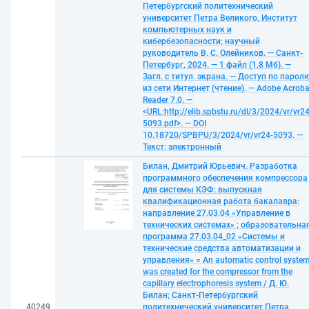
Петербургский политехнический
университет Петра Великого, Институт
компьютерных наук и
кибербезопасности; научный
руководитель В. С. Олейников. — Санкт-
Петербург, 2024. — 1 файл (1,8 Мб). —
Загл. с титул. экрана. — Доступ по парол
из сети Интернет (чтение). — Adobe Acroba
Reader 7.0. —
<URL:http://elib.spbstu.ru/dl/3/2024/vr/vr24
5093.pdf>. — DOI
10.18720/SPBPU/3/2024/vr/vr24-5093. —
Текст: электронный
Билан, Дмитрий Юрьевич. Разработка
программного обеспечения компрессора
для системы КЭФ: выпускная
квалификационная работа бакалавра:
направление 27.03.04 «Управление в
технических системах» ; образовательна
программа 27.03.04_02 «Системы и
технические средства автоматизации и
управления» = An automatic control syste
was created for the compressor from the
capillary electrophoresis system / Д. Ю.
Билан; Санкт-Петербургский
40249
политехнический университет Петра