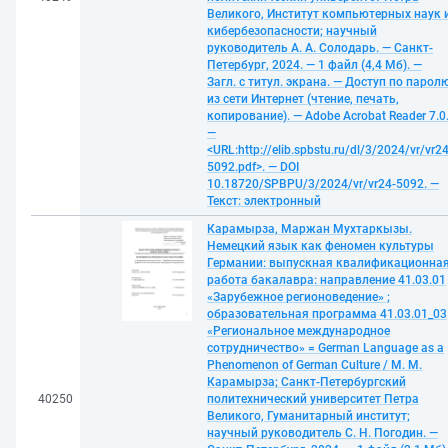
Великого, Институт компьютерных наук 
кибербезопасности; научный
руководитель А. А. Солодарь. — Санкт-
Петербург, 2024. — 1 файл (4,4 Мб). —
Загл. с титул. экрана. — Доступ по парол
из сети Интернет (чтение, печать,
копирование). — Adobe Acrobat Reader 7.0
—
<URL:http://elib.spbstu.ru/dl/3/2024/vr/vr24
5092.pdf>. — DOI
10.18720/SPBPU/3/2024/vr/vr24-5092. —
Текст: электронный
Карамырза, Маржан Мухтаркызы.
Немецкий язык как феномен культуры
Германии: выпускная квалификационна
работа бакалавра: направление 41.03.01
«Зарубежное регионоведение» ;
образовательная программа 41.03.01_03
«Региональное международное
сотрудничество» = German Language as a
Phenomenon of German Culture / М. М.
Карамырза; Санкт-Петербургский
40250
политехнический университет Петра
Великого, Гуманитарный институт;
научный руководитель С. Н. Погодин. —