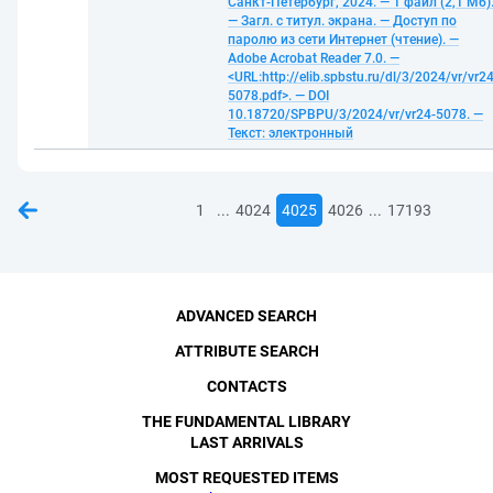
Санкт-Петербург, 2024. — 1 файл (2,1 Мб)
— Загл. с титул. экрана. — Доступ по
паролю из сети Интернет (чтение). —
Adobe Acrobat Reader 7.0. —
<URL:http://elib.spbstu.ru/dl/3/2024/vr/vr24
5078.pdf>. — DOI
10.18720/SPBPU/3/2024/vr/vr24-5078. —
Текст: электронный
...
...
1
4024
4025
4026
17193
ADVANCED SEARCH
ATTRIBUTE SEARCH
CONTACTS
THE FUNDAMENTAL LIBRARY
LAST ARRIVALS
MOST REQUESTED ITEMS