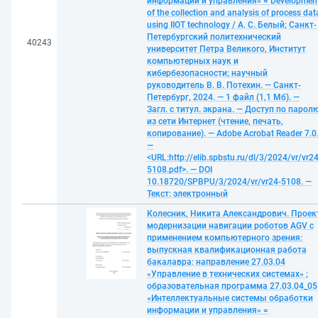
информации и управления» = Developmen
of the collection and analysis of process dat
using IIOT technology / А. С. Белый; Санкт-
Петербургский политехнический
40243
университет Петра Великого, Институт
компьютерных наук и
кибербезопасности; научный
руководитель В. В. Потехин. — Санкт-
Петербург, 2024. — 1 файл (1,1 Мб). —
Загл. с титул. экрана. — Доступ по парол
из сети Интернет (чтение, печать,
копирование). — Adobe Acrobat Reader 7.0
—
<URL:http://elib.spbstu.ru/dl/3/2024/vr/vr24
5108.pdf>. — DOI
10.18720/SPBPU/3/2024/vr/vr24-5108. —
Текст: электронный
Колесник, Никита Александрович. Проек
модернизации навигации роботов AGV с
применением компьютерного зрения:
выпускная квалификационная работа
бакалавра: направление 27.03.04
«Управление в технических системах» ;
образовательная программа 27.03.04_05
«Интеллектуальные системы обработки
информации и управления» =