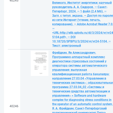
40245
Великого, Институт энергетики; научный
руководитель А. А. Сидоров. — Санкт-
Петербург, 2024. — 1 файл (2,4 Мб). —
Загл. с титул. экрана. — Доступ по парол
из сети Интернет (чтение, печать,
копирование). — Adobe Acrobat Reader 7.0
—
<URL:http://elib.spbstu.ru/dl/3/2024/vr/vr24
5104.pdf>. — DOI
10.18720/SPBPU/3/2024/vr/vr24-5104. —
Текст: электронный
Фрейдкин, Ян Александрович.
Программно-аппаратный комплекс
диагностики стрессовых состояний у
оператора системы автоматического
управления: выпускная
квалификационная работа бакалавра:
направление 27.03.04 «Управление в
технических системах» ; образовательна
программа 27.03.04_02 «Системы и
технические средства автоматизации и
управления» = Software and hardware
complex for diagnosing stress conditions in
the operator of an automatic control system 
40246
Я. А. Фрейдкин; Санкт-Петербургский
политехнический университет Петра