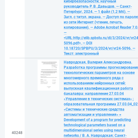
кибербезопасности; научный
руководитель Р. В. Давыдов. — Санкт-
Петербург, 2024. — 1 файл (1,2 Мб). —
Загл. с титул. экрана. — Доступ по парол
из сети Интернет (чтение, печать,
копирование). — Adobe Acrobat Reader 7.0
—
<URL:http://elib.spbstu.ru/dl/3/2024/vr/vr24
5096.pdf>. — DOI
10.18720/SPBPU/3/2024/vr/vr24-5096. —
Текст: электронный
Навродская, Валерия Александровна.
Разработка программы прогнозировани
технологических параметров на основе
многомерного временного ряда с
использованием нейронных сетей:
выпускная квалификационная работа
бакалавра: направление 27.03.04
«Управление в технических системах» ;
образовательная программа 27.03.04_02
«Системы и технические средства
автоматизации и управления» =
Development of a program for predicting
technological parameters based on a
multidimensional series using neural
40248
networks / В. А. Навродская; Санкт-