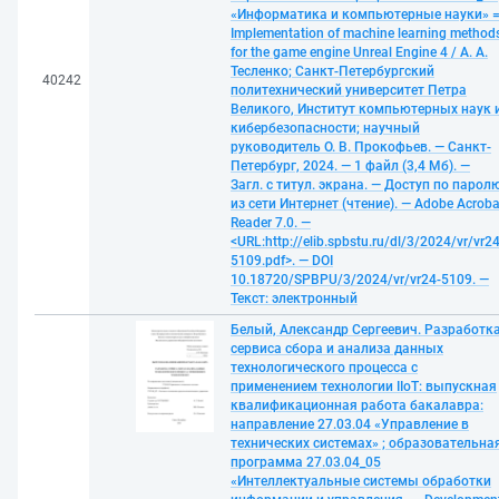
«Информатика и компьютерные науки» 
Implementation of machine learning method
for the game engine Unreal Engine 4 / А. А.
Тесленко; Санкт-Петербургский
40242
политехнический университет Петра
Великого, Институт компьютерных наук 
кибербезопасности; научный
руководитель О. В. Прокофьев. — Санкт-
Петербург, 2024. — 1 файл (3,4 Мб). —
Загл. с титул. экрана. — Доступ по парол
из сети Интернет (чтение). — Adobe Acroba
Reader 7.0. —
<URL:http://elib.spbstu.ru/dl/3/2024/vr/vr24
5109.pdf>. — DOI
10.18720/SPBPU/3/2024/vr/vr24-5109. —
Текст: электронный
Белый, Александр Сергеевич. Разработк
сервиса сбора и анализа данных
технологического процесса с
применением технологии IIoT: выпускная
квалификационная работа бакалавра:
направление 27.03.04 «Управление в
технических системах» ; образовательна
программа 27.03.04_05
«Интеллектуальные системы обработки