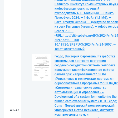
Великого, Институт компьютерных наук 
кибербезопасности; научный
руководитель А. В. Милицын. — Санкт-
Петербург, 2024. — 1 файл (1,3 Мб). —
Загл. с титул. экрана. — Доступ по парол
из сети Интернет (чтение). — Adobe Acroba
Reader 7.0. —
<URL:http://elib.spbstu.ru/dl/3/2024/vr/vr24
5097.pdf>. — DOI
10.18720/SPBPU/3/2024/vr/vr24-5097. —
Текст: электронный
Гердо, Виктория Сергеевна. Разработка
системы для контроля состояния
сердечно-сосудистой системы человека:
выпускная квалификационная работа
бакалавра: направление 27.03.04
«Управление в технических системах» ;
образовательная программа 27.03.04_02
«Системы и технические средства
автоматизации и управления» =
Development of a system for monitoring the
human cardiovascular system / В. С. Гердо;
Санкт-Петербургский политехнический
40247
университет Петра Великого, Институт
компьютерных наук и