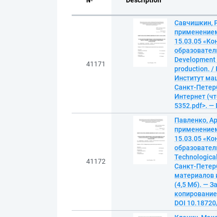
№
Description
Савчишкин, 
применением
15.03.05 «К
образовател
Development o
41171
production. 
Институт маш
Санкт-Петербу
Интернет (чте
5352.pdf>. —
Павленко, Ар
применением
15.03.05 «К
образовател
Technological
41172
Санкт-Петер
материалов и
(4,5 Мб). — З
копирование).
DOI 10.18720