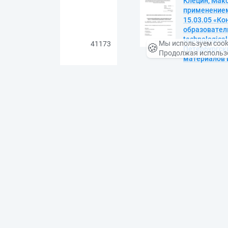
Клецин, Мак
применением
15.03.05 «К
образовател
technological
Мы используем cook
🍪
41173
Петербургск
Продолжая использо
материалов и
(1,5 Мб). — З
копирование).
DOI 10.18720
Малиновский
электродвиг
направление
13.03.02_10 
Methodology f
41174
pumps / А. М
Институт эне
Петербург, 20
(чтение). — A
10.18720/SPB
Клюшенков, 
дома от воз
выпускная к