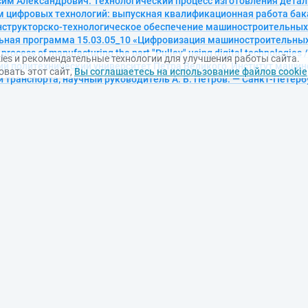
сим Александрович. Технологический процесс изготовления детал
 цифровых технологий: выпускная квалификационная работа бак
онструкторско-технологическое обеспечение машиностроительных 
ьная программа 15.03.05_10 «Цифровизация машиностроительных
 process of manufacturing the part "Pulley" using digital technologies 
ies и рекомендательные технологии для улучшения работы сайта.
ий политехнический университет Петра Великого, Институт машин
вать этот сайт,
Вы соглашаетесь на использование файлов cookie
 транспорта; научный руководитель А. В. Петров. — Санкт-Петербу
агл. с титул. экрана. — Доступ по паролю из сети Интернет (чтение, 
 — Adobe Acrobat Reader 7.0. — <URL:http://elib.spbstu.ru/dl/3/2024
/SPBPU/3/2024/vr/vr24-5350. — Текст: электронный
, Артем Михайлович. Методика оценки технического состояния с
атель погружных насосов: выпускная квалификационная работа б
 13.03.02 «Электроэнергетика и электротехника» ; образовательн
«Электрооборудование и электрохозяйство предприятий, организа
or assessing the technical condition of the cable-electric motor syst
. Малиновский; Санкт-Петербургский политехнический университе
ргетики; научный руководитель В. В. Маркелов; консультант А. И.
24. — 1 файл (1,6 Мб). — Загл. с титул. экрана. — Доступ по паролю
dobe Acrobat Reader 7.0. — <URL:http://elib.spbstu.ru/dl/3/2024/vr/v
PU/3/2024/vr/vr24-5349. — Текст: электронный
Александр Игоревич. Разработка системы электроснабжения инд
обновляемого источника электроэнергии на основе цифрового ми
валификационная работа бакалавра: направление 13.03.02 «Элект