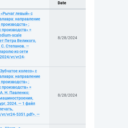
Date
 «Рычаг левый» с
алавра: направление
производств» ;
 производств» =
medium-scale
8/28/2024
ет Петра Великого,
 С. Степанов. —
 паролю из сети
/2024/vr/vr24-
Зубчатое колесо» с
алавра: направление
производств» ;
 производств» =
 А. Н. Павленко;
8/28/2024
 машиностроения,
рг, 2024. — 1 файл
печать,
/vr/vr24-5351.pdf>. —