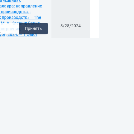
и «Шкив» с
алавра: направление
производств» ;
 производств» = The
/ М. А. Клецин; Санкт-
8/28/2024
Принять
остроения,
.
рг, 2024. — 1 файл
печать,
/vr/vr24-5350.pdf>. —
истемы кабель-
акалавра:
ая программа
ций, учреждений» =
em of submersible
8/28/2024
т Петра Великого,
 Таджибаев. — Санкт-
 из сети Интернет
r24-5349.pdf>. — DOI
ивидуального жилого
кроконтроллера:
роэнергетика и