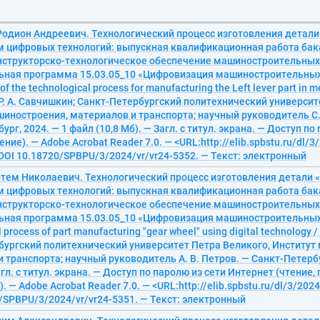
Родион Андреевич. Технологический процесс изготовления детали
 цифровых технологий: выпускная квалификационная работа бак
онструкторско-технологическое обеспечение машиностроительных 
ьная программа 15.03.05_10 «Цифровизация машиностроительных
f the technological process for manufacturing the Left lever part in 
/ Р. А. Савчишкин; Санкт-Петербургский политехнический университ
иностроения, материалов и транспорта; научный руководитель С.
рг, 2024. — 1 файл (10,8 Мб). — Загл. с титул. экрана. — Доступ по
ние). — Adobe Acrobat Reader 7.0. — <URL:http://elib.spbstu.ru/dl/3
 DOI 10.18720/SPBPU/3/2024/vr/vr24-5352. — Текст: электронный
тем Николаевич. Технологический процесс изготовления детали «
 цифровых технологий: выпускная квалификационная работа бак
онструкторско-технологическое обеспечение машиностроительных 
ьная программа 15.03.05_10 «Цифровизация машиностроительных
 process of part manufacturing "gear wheel" using digital technology /
бургский политехнический университет Петра Великого, Институт
 транспорта; научный руководитель А. В. Петров. — Санкт-Петербу
агл. с титул. экрана. — Доступ по паролю из сети Интернет (чтение, 
 — Adobe Acrobat Reader 7.0. — <URL:http://elib.spbstu.ru/dl/3/2024
/SPBPU/3/2024/vr/vr24-5351. — Текст: электронный