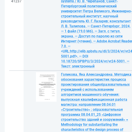
41237
systems / Ю. В. Черепанов; Санкт-
Петербургский политехнический
университет Петра Великого, Инженерно-
строительный институт; научный
руководитель Ю. Г. Лазарев; консультант
Л. В. Талипова. — Санкт-Петербург, 2024.
— 1 файл (19,0 Мб). — Загл. с титул.
экрана. — Доступ по паролю из сети
Интернет (чтение). — Adobe Acrobat Reade
7.0. —
<URL:http://elib.spbstu.ru/dl/3/2024/vr/vr24
5001.pdf>. — DOI
10.18720/SPBPU/3/2024/vr/vr24-5001. —
Текст: электронный
Голикова, Яна Александровна. Методика
обоснования характеристик процесса
проектирования общеобразовательных
учреждений с использованием
алгоритмов машинного обучения:
выпускная квалификационная работа
магистра: направление 08.04.01
«Строительство» ; образовательная
программа 08.04.01_25 «Цифровое
строительство зданий и сооружений» =
Methodology for substantiating the
characteristics of the design process of