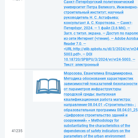
Санкт-Петербургский политехнический
университет Петра Великого, Инженерно-
строительный институт; научный
руководитель Н. С. Астафьева;
консультант А. С. Короткова. — Санкт-
Петербург, 2024. — 1 файл (3,6 Мб). —
Загл. с титул. экрана. — Доступ по парол
из сети Интернет (чтение). — Adobe Acroba
Reader 7.0. —
<URL:http://elib.spbstu.ru/dl/3/2024/vr/vr24
5003.pdf>. — DOI
10.18720/SPBPU/3/2024/vr/vr24-5003. —
Текст: электронный
Морозова, Евангелина Владимировна.
Методика обоснования характеристик
зависимостей показателей безопасности
от параметров инфраструктуры
городской среды: выпускная
квалификационная работа магистра:
направление 08.04.01 «Строительство» ;
образовательная программа 08.04.01_25
«Цифровое строительство зданий и
сооружений» = Methodology for
substantiating the characteristics of the
41235
dependences of safety indicators on the
parameters of the urban environment