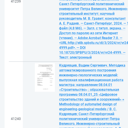
41239
Санкт-Петербургский политехнический
университет Петра Великого, Инженерно-
строительный институт; научный
руководитель М. В. Гравит; консультант
А. Е. Радаев. — Санкт-Петербург, 2024. — 
файл (4,8 Мб). — Загл. с титул. экрана. —
Доступ по паролю из сети Интернет
(чтение). — Adobe Acrobat Reader 7.0. —
<URL:http://elib.spbstu.ru/dl/3/2024/vr/vr24
4999.pdf>. — DOI
10.18720/SPBPU/3/2024/vr/vr24-4999. —
Текст: электронный
Кудрявцев, Вадим Сергеевич. Методика
автоматизированного построения
инженерно-геологических моделей:
выпускная квалификационная работа
магистра: направление 08.04.01
«Строительство» ; образовательная
программа 08.04.01_25 «Цифровое
строительство зданий и сооружений» =
Methodology of automated design of
engineering-geological models / В. С.
Кудрявцев; Санкт-Петербургский
41240
политехнический университет Петра
Великого, Инженерно-строительный