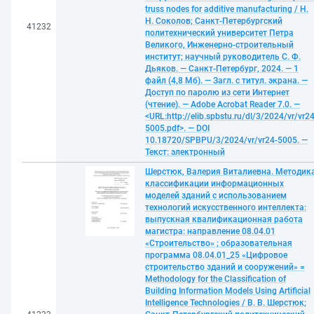
truss nodes for additive manufacturing / Н.
Н. Соколов; Санкт-Петербургский
41232
политехнический университет Петра
Великого, Инженерно-строительный
институт; научный руководитель С. Ф.
Дьяков. — Санкт-Петербург, 2024. — 1
файл (4,8 Мб). — Загл. с титул. экрана. —
Доступ по паролю из сети Интернет
(чтение). — Adobe Acrobat Reader 7.0. —
<URL:http://elib.spbstu.ru/dl/3/2024/vr/vr24
5005.pdf>. — DOI
10.18720/SPBPU/3/2024/vr/vr24-5005. —
Текст: электронный
Шерстюк, Валерия Виталиевна. Методик
классификации информационных
моделей зданий с использованием
технологий искусственного интеллекта:
выпускная квалификационная работа
магистра: направление 08.04.01
«Строительство» ; образовательная
программа 08.04.01_25 «Цифровое
строительство зданий и сооружений» =
Methodology for the Classification of
Building Information Models Using Artificial
Intelligence Technologies / В. В. Шерстюк;