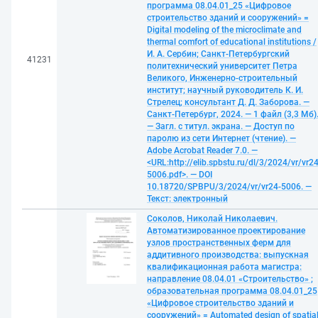
программа 08.04.01_25 «Цифровое
строительство зданий и сооружений» =
Digital modeling of the microclimate and
thermal comfort of educational institutions /
И. А. Сербин; Санкт-Петербургский
41231
политехнический университет Петра
Великого, Инженерно-строительный
институт; научный руководитель К. И.
Стрелец; консультант Д. Д. Заборова. —
Санкт-Петербург, 2024. — 1 файл (3,3 Мб)
— Загл. с титул. экрана. — Доступ по
паролю из сети Интернет (чтение). —
Adobe Acrobat Reader 7.0. —
<URL:http://elib.spbstu.ru/dl/3/2024/vr/vr24
5006.pdf>. — DOI
10.18720/SPBPU/3/2024/vr/vr24-5006. —
Текст: электронный
Соколов, Николай Николаевич.
Автоматизированное проектирование
узлов пространственных ферм для
аддитивного производства: выпускная
квалификационная работа магистра:
направление 08.04.01 «Строительство» ;
образовательная программа 08.04.01_25
«Цифровое строительство зданий и
сооружений» = Automated design of spatia