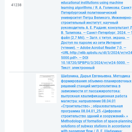
educational institutions using machine
41238
learning algorithms / Я. А. Голикова; Санкт
Петербургский политехнический
университет Петра Великого, Инженерно-
строительный институт; научный
руководитель А. Е. Радаев; консультант Л
В. Талипова. — Санкт-Петербург, 2024. — 
файл (2,7 Мб). — Загл. с титул. экрана. —
Доступ по паролю из сети Интернет
(чтение). — Adobe Acrobat Reader 7.0. —
<URL:http://elib.spbstu.ru/dl/3/2024/vr/vr24
5000.pdf>. — DOI
10.18720/SPBPU/3/2024/vr/vr24-5000. —
Текст: электронный
Шабунина, Дарья Евгеньевна. Методика
формирования объемно-планировочных
решений станций метрополитена в
зависимости от пассажиропотока:
выпускная квалификационная работа
магистра: направление 08.04.01
«Строительство» ; образовательная
программа 08.04.01_25 «Цифровое
строительство зданий и сооружений» =
Methodology of formation of space-plannin
solutions of subway stations in accordance
with passenger flow / Д. Е. Шабунина;