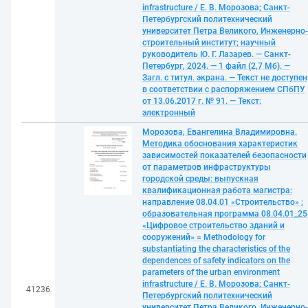
infrastructure / Е. В. Морозова; Санкт-
Петербургский политехнический
университет Петра Великого, Инженерно-
строительный институт; научный
руководитель Ю. Г. Лазарев. — Санкт-
Петербург, 2024. — 1 файл (2,7 Мб). —
Загл. с титул. экрана. — Текст не доступен
в соответствии с распоряжением СПбПУ
от 13.06.2017 г. № 91. — Текст:
электронный
Морозова, Евангелина Владимировна.
Методика обоснования характеристик
зависимостей показателей безопасности
от параметров инфраструктуры
городской среды: выпускная
квалификационная работа магистра:
направление 08.04.01 «Строительство» ;
образовательная программа 08.04.01_25
«Цифровое строительство зданий и
сооружений» = Methodology for
substantiating the characteristics of the
dependences of safety indicators on the
parameters of the urban environment
infrastructure / Е. В. Морозова; Санкт-
41236
Петербургский политехнический
университет Петра Великого, Инженерно-