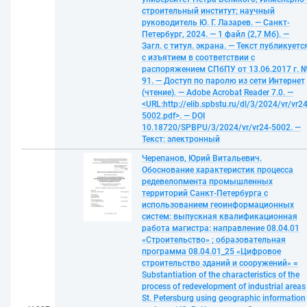
строительный институт; научный
руководитель Ю. Г. Лазарев. — Санкт-
Петербург, 2024. — 1 файл (2,7 Мб). —
Загл. с титул. экрана. — Текст публикуетс
с изъятием в соответствии с
распоряжением СПбПУ от 13.06.2017 г. 
91. — Доступ по паролю из сети Интернет
(чтение). — Adobe Acrobat Reader 7.0. —
<URL:http://elib.spbstu.ru/dl/3/2024/vr/vr24
5002.pdf>. — DOI
10.18720/SPBPU/3/2024/vr/vr24-5002. —
Текст: электронный
Черепанов, Юрий Витальевич.
Обоснование характеристик процесса
редевелопмента промышленных
территорий Санкт-Петербурга с
использованием геоинформационных
систем: выпускная квалификационная
работа магистра: направление 08.04.01
«Строительство» ; образовательная
программа 08.04.01_25 «Цифровое
строительство зданий и сооружений» =
Substantiation of the characteristics of the
process of redevelopment of industrial areas
St. Petersburg using geographic information