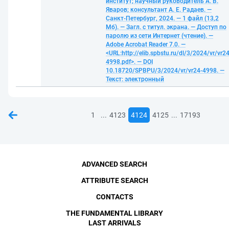
институт; научный руководитель А. В.
Яваров; консультант А. Е. Радаев. —
Санкт-Петербург, 2024. — 1 файл (13,2
Мб). — Загл. с титул. экрана. — Доступ по
паролю из сети Интернет (чтение). —
Adobe Acrobat Reader 7.0. —
<URL:http://elib.spbstu.ru/dl/3/2024/vr/vr24
4998.pdf>. — DOI
10.18720/SPBPU/3/2024/vr/vr24-4998. —
Текст: электронный
...
...
1
4123
4124
4125
17193
ADVANCED SEARCH
ATTRIBUTE SEARCH
CONTACTS
THE FUNDAMENTAL LIBRARY
LAST ARRIVALS