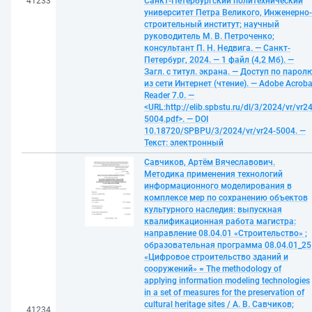
41233
Санкт-Петербургский политехнический
университет Петра Великого, Инженерно-
строительный институт; научный
руководитель М. В. Петроченко;
консультант П. Н. Недвига. — Санкт-
Петербург, 2024. — 1 файл (4,2 Мб). —
Загл. с титул. экрана. — Доступ по парол
из сети Интернет (чтение). — Adobe Acroba
Reader 7.0. —
<URL:http://elib.spbstu.ru/dl/3/2024/vr/vr24
5004.pdf>. — DOI
10.18720/SPBPU/3/2024/vr/vr24-5004. —
Текст: электронный
Савчиков, Артём Вячеславович.
Методика применения технологий
информационного моделирования в
комплексе мер по сохранению объектов
культурного наследия: выпускная
квалификационная работа магистра:
направление 08.04.01 «Строительство» ;
образовательная программа 08.04.01_25
«Цифровое строительство зданий и
сооружений» = The methodology of
applying information modeling technologies
in a set of measures for the preservation of
cultural heritage sites / А. В. Савчиков;
41234