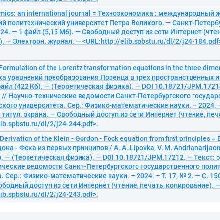
ics: an international journal = Техноэкономика : международный ж
й политехнический университет Петра Великого. — Санкт-Петербур
2024. — 1 файл (5,15 Мб). — Свободный доступ из сети Интернет (чте
 — Электрон. журнал. — <URL:http://elib.spbstu.ru/dl/2/j24-184.pdf
 Formulation of the Lorentz transformation equations in the three dime
а уравнений преобразования Лоренца в трех пространственных из
файл (422 Кб). — (Теоретическая физика). — DOI 10.18721/JPM.17213
 // Научно-технические ведомости Санкт-Петербургского государ
кого университета. Сер.: Физико-математические науки. – 2024. – Т
 с титул. экрана. — Свободный доступ из сети Интернет (чтение, печ
lib.spbstu.ru/dl/2/j24-244.pdf>.
. Derivation of the Klein - Gordon - Fock equation from first principles
она - Фока из первых принципов / A. A. Lipovka, V. M. Andrianarijaona
). — (Теоретическая физика). — DOI 10.18721/JPM.17212. — Текст: 
ические ведомости Санкт-Петербургского государственного поли
 Сер.: Физико-математические науки. – 2024. – Т. 17, № 2. — С. 150
ободный доступ из сети Интернет (чтение, печать, копирование). 
lib.spbstu.ru/dl/2/j24-243.pdf>.