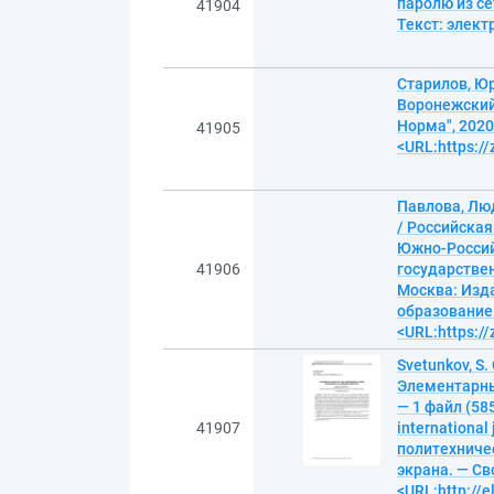
паролю из се
41904
Текст: элек
Старилов, Ю
Воронежский
Норма", 2020
41905
<URL:https:/
Павлова, Лю
/ Российская
Южно-Россий
41906
государствен
Москва: Изд
образование.
<URL:https:/
Svetunkov, S.
Элементарны
— 1 файл (58
41907
internationa
политехническ
экрана. — Св
<URL:http://e