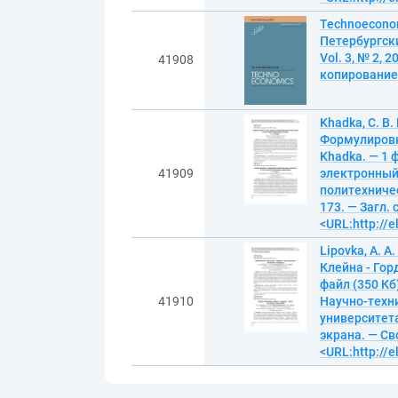
Technoeconom
Петербургски
Vol. 3, № 2, 
41908
копирование).
Khadka, C. B.
Формулировк
Khadka. — 1 
41909
электронный
политехничес
173. — Загл.
<URL:http://e
Lipovka, A. A
Клейна - Горд
файл (350 Кб
41910
Научно-техн
университета.
экрана. — Св
<URL:http://e