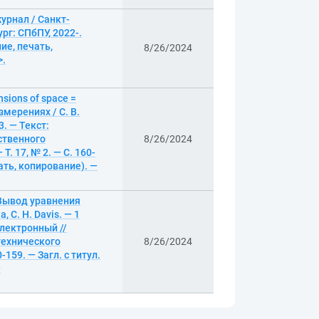
урнал / Санкт-
г: СПбПУ, 2022-.
ние, печать,
8/26/2024
>.
nsions of space =
мерениях / C. B.
. — Текст:
ственного
8/26/2024
. 17, № 2. — С. 160-
ать, копирование). —
 = Вывод уравнения
, C. H. Davis. — 1
электронный //
технического
8/26/2024
-159. — Загл. с титул.
—