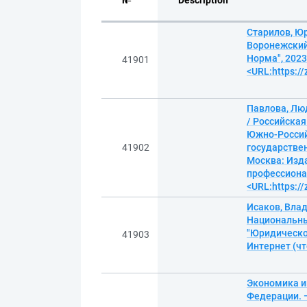
№
Description
Старилов, Ю
Воронежский
Норма", 2023
41901
<URL:https:/
Павлова, Лю
/ Российская
Южно-Россий
41902
государствен
Москва: Изда
профессионал
<URL:https:/
Исаков, Влад
Национальны
"Юридическое
41903
Интернет (чт
Экономика и
Федерации. —