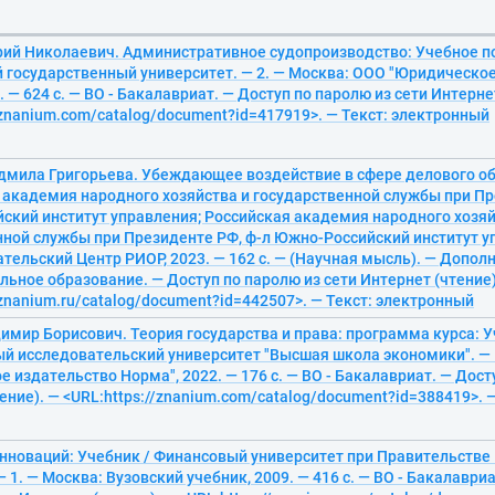
рий Николаевич. Административное судопроизводство: Учебное по
 государственный университет. — 2. — Москва: ООО "Юридическо
. — 624 с. — ВО - Бакалавриат. — Доступ по паролю из сети Интерне
/znanium.com/catalog/document?id=417919>. — Текст: электронный
дмила Григорьева. Убеждающее воздействие в сфере делового о
 академия народного хозяйства и государственной службы при Пр
ский институт управления; Российская академия народного хозяй
ной службы при Президенте РФ, ф-л Южно-Российский институт уп
тельский Центр РИОР, 2023. — 162 с. — (Научная мысль). — Допол
ьное образование. — Доступ по паролю из сети Интернет (чтение)
/znanium.ru/catalog/document?id=442507>. — Текст: электронный
имир Борисович. Теория государства и права: программа курса: У
й исследовательский университет "Высшая школа экономики". — 
 издательство Норма", 2022. — 176 с. — ВО - Бакалавриат. — Дост
ение). — <URL:https://znanium.com/catalog/document?id=388419>. 
нноваций: Учебник / Финансовый университет при Правительстве
 1. — Москва: Вузовский учебник, 2009. — 416 с. — ВО - Бакалавриа