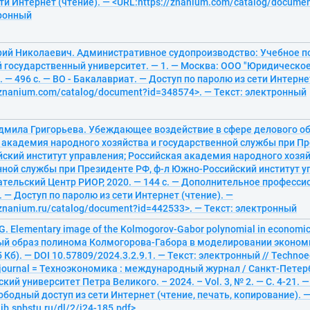
ти Интернет (чтение). — <URL:https://znanium.com/catalog/docume
тронный
рий Николаевич. Административное судопроизводство: Учебное по
 государственный университет. — 1. — Москва: ООО "Юридическо
. — 496 с. — ВО - Бакалавриат. — Доступ по паролю из сети Интерне
/znanium.com/catalog/document?id=348574>. — Текст: электронный
дмила Григорьева. Убеждающее воздействие в сфере делового о
 академия народного хозяйства и государственной службы при Пр
ский институт управления; Российская академия народного хозяй
ной службы при Президенте РФ, ф-л Южно-Российский институт уп
ательский Центр РИОР, 2020. — 144 с. — Дополнительное професс
 — Доступ по паролю из сети Интернет (чтение). —
/znanium.ru/catalog/document?id=442533>. — Текст: электронный
 G. Elementary image of the Kolmogorov-Gabor polynomial in economi
й образ полинома Колмогорова-Габора в моделировании экономики
5 Кб). — DOI 10.57809/2024.3.2.9.1. — Текст: электронный // Techno
l journal = Техноэкономика : международный журнал / Санкт-Петер
ий университет Петра Великого. – 2024. – Vol. 3, № 2. — С. 4-21. — 
ободный доступ из сети Интернет (чтение, печать, копирование). 
lib.spbstu.ru/dl/2/j24-185.pdf>.