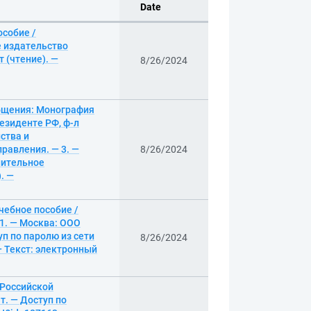
Date
собие /
е издательство
т (чтение). —
8/26/2024
бщения: Монография
езиденте РФ, ф-л
ства и
равления. — 3. —
8/26/2024
нительное
. —
чебное пособие /
1. — Москва: ООО
уп по паролю из сети
8/26/2024
— Текст: электронный
 Российской
т. — Доступ по