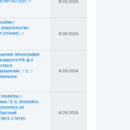
nt?id=187163>. —
8/26/2024
собие /
е издательство
т (чтение). —
8/26/2024
бщения: Монография
езиденте РФ, ф-л
ства и
равления. — 2. —
8/26/2024
иональное
c modeling =
 / S. G. Svetunkov.
economics: an
бургский
8/26/2024
Загл. с титул.
—