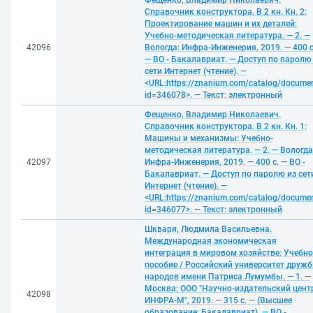
Фещенко, Владимир Николаевич.
Справочник конструктора. В 2 кн. Кн. 2:
Проектирование машин и их деталей:
Учебно-методическая литература. — 2. —
42096
Вологда: Инфра-Инженерия, 2019. — 400 с
— ВО - Бакалавриат. — Доступ по паролю
сети Интернет (чтение). —
<URL:https://znanium.com/catalog/docume
id=346078>. — Текст: электронный
Фещенко, Владимир Николаевич.
Справочник конструктора. В 2 кн. Кн. 1:
Машины и механизмы: Учебно-
методическая литература. — 2. — Вологда
42097
Инфра-Инженерия, 2019. — 400 с. — ВО -
Бакалавриат. — Доступ по паролю из сет
Интернет (чтение). —
<URL:https://znanium.com/catalog/docume
id=346077>. — Текст: электронный
Шкваря, Людмила Васильевна.
Международная экономическая
интеграция в мировом хозяйстве: Учебно
пособие / Российский университет друж
народов имени Патриса Лумумбы. — 1. —
Москва: ООО "Научно-издательский цент
42098
ИНФРА-М", 2019. — 315 с. — (Высшее
образование: Бакалавриат). — ВО -