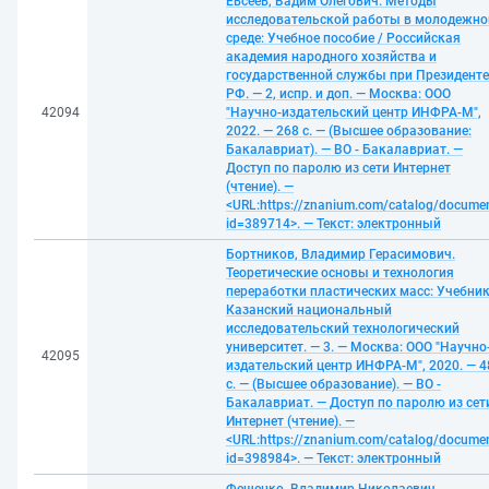
Евсеев, Вадим Олегович. Методы
исследовательской работы в молодежно
среде: Учебное пособие / Российская
академия народного хозяйства и
государственной службы при Президенте
РФ. — 2, испр. и доп. — Москва: ООО
42094
"Научно-издательский центр ИНФРА-М",
2022. — 268 с. — (Высшее образование:
Бакалавриат). — ВО - Бакалавриат. —
Доступ по паролю из сети Интернет
(чтение). —
<URL:https://znanium.com/catalog/docume
id=389714>. — Текст: электронный
Бортников, Владимир Герасимович.
Теоретические основы и технология
переработки пластических масс: Учебник
Казанский национальный
исследовательский технологический
университет. — 3. — Москва: ООО "Научно
42095
издательский центр ИНФРА-М", 2020. — 4
с. — (Высшее образование). — ВО -
Бакалавриат. — Доступ по паролю из сет
Интернет (чтение). —
<URL:https://znanium.com/catalog/docume
id=398984>. — Текст: электронный