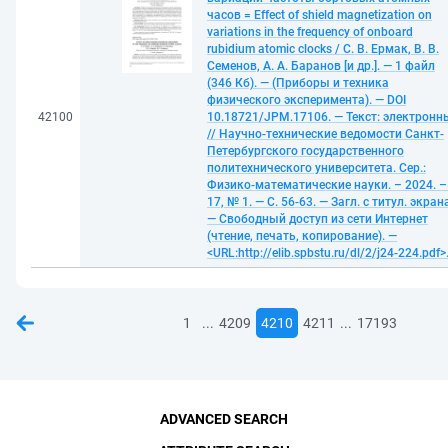
часов = Effect of shield magnetization on
variations in the frequency of onboard
rubidium atomic clocks / С. В. Ермак, В. В.
Семенов, А. А. Баранов [и др.]. — 1 файл
(346 Кб). — (Приборы и техника
физического эксперимента). — DOI
42100
10.18721/JPM.17106. — Текст: электронн
// Научно-технические ведомости Санкт-
Петербургского государственного
политехнического университета. Сер.:
Физико-математические науки. – 2024. – 
17, № 1. — С. 56-63. — Загл. с титул. экран
— Свободный доступ из сети Интернет
(чтение, печать, копирование). —
<URL:http://elib.spbstu.ru/dl/2/j24-224.pdf>
...
...
1
4209
4210
4211
17193
ADVANCED SEARCH