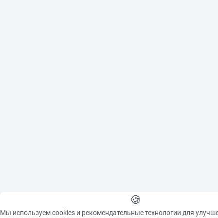
written consent of the
copyright holder is
prohibited.
When using materials
from the site please make
an active link to the
source
🍪
Мы используем cookies и рекомендательные технологии для улучш