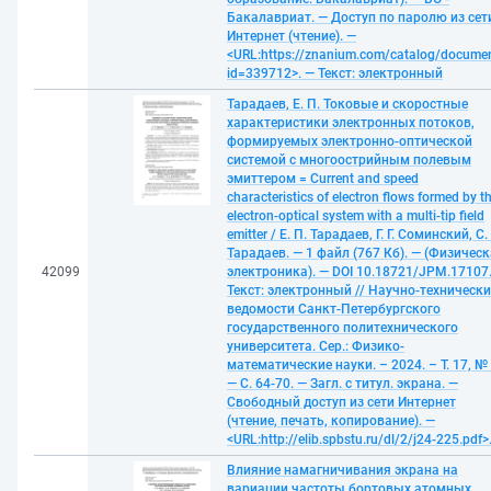
Бакалавриат. — Доступ по паролю из сет
Интернет (чтение). —
<URL:https://znanium.com/catalog/docume
id=339712>. — Текст: электронный
Тарадаев, Е. П. Токовые и скоростные
характеристики электронных потоков,
формируемых электронно-оптической
системой с многоострийным полевым
эмиттером = Current and speed
characteristics of electron flows formed by t
electron-optical system with a multi-tip field
emitter / Е. П. Тарадаев, Г. Г. Соминский, С.
Тарадаев. — 1 файл (767 Кб). — (Физичес
42099
электроника). — DOI 10.18721/JPM.17107
Текст: электронный // Научно-технически
ведомости Санкт-Петербургского
государственного политехнического
университета. Сер.: Физико-
математические науки. – 2024. – Т. 17, № 
— С. 64-70. — Загл. с титул. экрана. —
Свободный доступ из сети Интернет
(чтение, печать, копирование). —
<URL:http://elib.spbstu.ru/dl/2/j24-225.pdf>
Влияние намагничивания экрана на
вариации частоты бортовых атомных