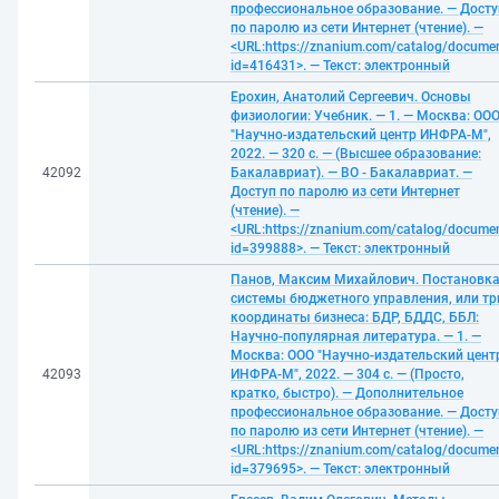
профессиональное образование. — Досту
по паролю из сети Интернет (чтение). —
<URL:https://znanium.com/catalog/docume
id=416431>. — Текст: электронный
Ерохин, Анатолий Сергеевич. Основы
физиологии: Учебник. — 1. — Москва: ОО
"Научно-издательский центр ИНФРА-М",
2022. — 320 с. — (Высшее образование:
42092
Бакалавриат). — ВО - Бакалавриат. —
Доступ по паролю из сети Интернет
(чтение). —
<URL:https://znanium.com/catalog/docume
id=399888>. — Текст: электронный
Панов, Максим Михайлович. Постановк
системы бюджетного управления, или тр
координаты бизнеса: БДР, БДДС, ББЛ:
Научно-популярная литература. — 1. —
Москва: ООО "Научно-издательский цент
42093
ИНФРА-М", 2022. — 304 с. — (Просто,
кратко, быстро). — Дополнительное
профессиональное образование. — Досту
по паролю из сети Интернет (чтение). —
<URL:https://znanium.com/catalog/docume
id=379695>. — Текст: электронный