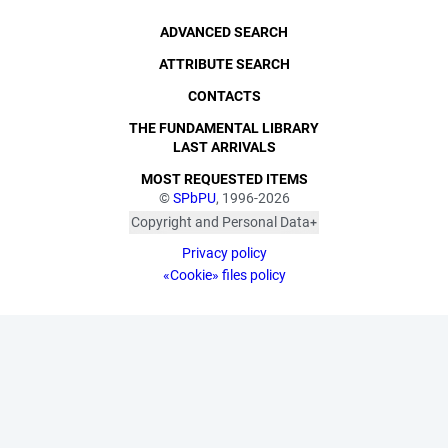
ADVANCED SEARCH
ATTRIBUTE SEARCH
CONTACTS
THE FUNDAMENTAL LIBRARY
LAST ARRIVALS
MOST REQUESTED ITEMS
©
SPbPU
, 1996-2026
Copyright and Personal Data
The photographs are
Privacy policy
published with the
consent of the individuals
«Cookie» files policy
depicted, in accordance
with the requirements of
personal data legislation.
Pursuant to Art. 152.1 of
the Civil Code of the
Russian Federation
("Protection of a Citizen's
Image"), all photographic
materials are protected