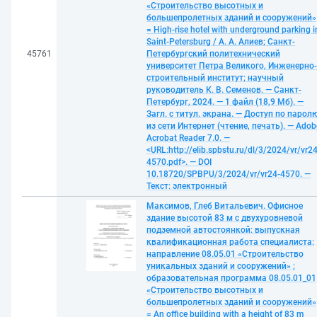
«Строительство высотных и
большепролетных зданий и сооружений»
= High-rise hotel with underground parking i
Saint-Petersburg / А. А. Алиев; Санкт-
45761
Петербургский политехнический
университет Петра Великого, Инженерно-
строительный институт; научный
руководитель К. В. Семенов. — Санкт-
Петербург, 2024. — 1 файл (18,9 Мб). —
Загл. с титул. экрана. — Доступ по парол
из сети Интернет (чтение, печать). — Adob
Acrobat Reader 7.0. —
<URL:http://elib.spbstu.ru/dl/3/2024/vr/vr24
4570.pdf>. — DOI
10.18720/SPBPU/3/2024/vr/vr24-4570. —
Текст: электронный
Максимов, Глеб Витальевич. Офисное
здание высотой 83 м с двухуровневой
подземной автостоянкой: выпускная
квалификационная работа специалиста:
направление 08.05.01 «Строительство
уникальных зданий и сооружений» ;
образовательная программа 08.05.01_01
«Строительство высотных и
большепролетных зданий и сооружений»
= An office building with a height of 83 m