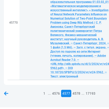
образовательная программа 01.03.02_01
«Математическое моделирование и
искусственный интеллект» = Investigation
of Neural Network Parameters Influence on
Numerical Solution of Two-Point Boundary
45770
Problem using Deep Ritz Method / С. Р.
Амонова; Санкт-Петербургский
политехнический университет Петра
Великого, Физико-механический
институт; научный руководитель А. В.
Музалевский. — Санкт-Петербург, 2024. 
1 файл (1,5 Мб). — Загл. с титул. экрана. 
Доступ по паролю из сети Интернет
(чтение, печать, копирование). — Adobe
Acrobat Reader 7.0. —
<URL:http://elib.spbstu.ru/dl/3/2024/vr/vr24
5962.pdf>. — DOI
10.18720/SPBPU/3/2024/vr/vr24-5962. —
Текст: электронный
...
...
1
4576
4577
4578
17193