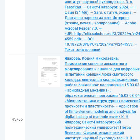
институт; научный руководитель З. А.
Гаевская. — Санкт-Петербург, 2024. — 1
файл (24 Мб). — Загл. с титул. экрана. —
Доступ по паролю из сети Интернет
(чтение, печать, копирование). — Adobe
Acrobat Reader 7.0. —
<URL:http://elib.spbstu.ru/dl/3/2024/vr/vr24
4559.pdf>. — DOI
10.18720/SPBPU/3/2024/vr/vr24-4559. —
Текст: электронный
Япарова, Ксения Николаевна.
Применение конечно-элементного
моделирования и анализа для цифровых
испытаний крышки люка смотрового
колодца: выпускная квалификационная
работа бакалавра: направление 15.03.03
«Прикладная механика» ;
образовательная программа 15.03.03_04
«Микромеханика структурных изменений
прочности и пластичности» = Application
of finite element modeling and analysis for
digital testing of manhole cover / К. Н.
45765
Япарова; Санкт-Петербургский
политехнический университет Петра
Великого, Физико-механический
институт; научный руководитель О. В.