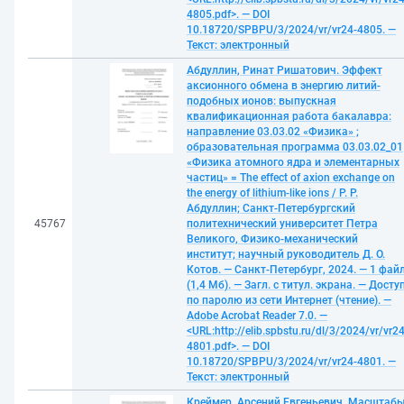
4805.pdf>. — DOI
10.18720/SPBPU/3/2024/vr/vr24-4805. —
Текст: электронный
Абдуллин, Ринат Ришатович. Эффект
аксионного обмена в энергию литий-
подобных ионов: выпускная
квалификационная работа бакалавра:
направление 03.03.02 «Физика» ;
образовательная программа 03.03.02_01
«Физика атомного ядра и элементарных
частиц» = The effect of axion exchange on
the energy of lithium-like ions / Р. Р.
Абдуллин; Санкт-Петербургский
45767
политехнический университет Петра
Великого, Физико-механический
институт; научный руководитель Д. О.
Котов. — Санкт-Петербург, 2024. — 1 фай
(1,4 Мб). — Загл. с титул. экрана. — Досту
по паролю из сети Интернет (чтение). —
Adobe Acrobat Reader 7.0. —
<URL:http://elib.spbstu.ru/dl/3/2024/vr/vr24
4801.pdf>. — DOI
10.18720/SPBPU/3/2024/vr/vr24-4801. —
Текст: электронный
Креймер, Арсений Евгеньевич. Масштаб