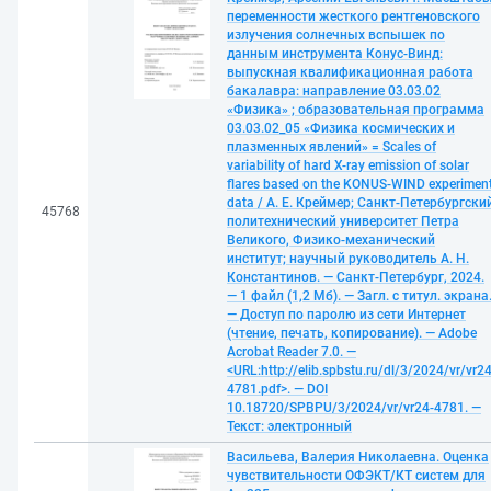
переменности жесткого рентгеновского
излучения солнечных вспышек по
данным инструмента Конус-Винд:
выпускная квалификационная работа
бакалавра: направление 03.03.02
«Физика» ; образовательная программа
03.03.02_05 «Физика космических и
плазменных явлений» = Scales of
variability of hard X-ray emission of solar
flares based on the KONUS-WIND experimen
data / А. Е. Креймер; Санкт-Петербургски
45768
политехнический университет Петра
Великого, Физико-механический
институт; научный руководитель А. Н.
Константинов. — Санкт-Петербург, 2024.
— 1 файл (1,2 Мб). — Загл. с титул. экрана
— Доступ по паролю из сети Интернет
(чтение, печать, копирование). — Adobe
Acrobat Reader 7.0. —
<URL:http://elib.spbstu.ru/dl/3/2024/vr/vr24
4781.pdf>. — DOI
10.18720/SPBPU/3/2024/vr/vr24-4781. —
Текст: электронный
Васильева, Валерия Николаевна. Оценка
чувствительности ОФЭКТ/КТ систем для