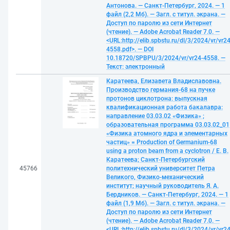
Антонова. — Санкт-Петербург, 2024. — 1
файл (2,2 Мб). — Загл. с титул. экрана. —
Доступ по паролю из сети Интернет
(чтение). — Adobe Acrobat Reader 7.0. —
<URL:http://elib.spbstu.ru/dl/3/2024/vr/vr24
4558.pdf>. — DOI
10.18720/SPBPU/3/2024/vr/vr24-4558. —
Текст: электронный
Каратеева, Елизавета Владиславовна.
Производство германия-68 на пучке
протонов циклотрона: выпускная
квалификационная работа бакалавра:
направление 03.03.02 «Физика» ;
образовательная программа 03.03.02_01
«Физика атомного ядра и элементарных
частиц» = Production of Germanium-68
using a proton beam from a cyclotron / Е. В.
Каратеева; Санкт-Петербургский
45766
политехнический университет Петра
Великого, Физико-механический
институт; научный руководитель Я. А.
Бердников. — Санкт-Петербург, 2024. — 1
файл (1,9 Мб). — Загл. с титул. экрана. —
Доступ по паролю из сети Интернет
(чтение). — Adobe Acrobat Reader 7.0. —
<URL:http://elib.spbstu.ru/dl/3/2024/vr/vr24