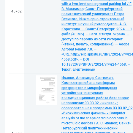
with a two-level underground parking lot / Г.
В. Максимов; Санкт-Петербургский
45762
политехнический университет Петра
Великого, Инженерно-строительный
институт; научный руководитель А. С.
Короткова. — Санкт-Петербург, 2024. — 1
файл (49 Мб). — Загл. с титул. экрана. —
Доступ по паролю из сети Интернет
(чтение, печать, копирование). — Adobe
Acrobat Reader 7.0. —
<URL:http://elib.spbstu.ru/dl/3/2024/vr/vr24
4568.pdf>. — DOI
10.18720/SPBPU/3/2024/vr/vr24-4568. —
Текст: электронный
Иванов, Александр Сергеевич.
Компьютерный анализ формы
эритроцитов в микрофлюидных
устройствах: выпускная
квалификационная работа бакалавра:
направление 03.03.02 «Физика» ;
образовательная программа 03.03.02_02
«Биохимическая физика» = Computer
analysis of the shape of red blood cells in
microfluidic devices / А. С. Иванов; Санкт-
Петербургский политехнический