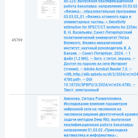
Ac-225: выпускная квалификационная
работа бакалавра: направление 03.03.02
«Физика» ; образовательная программа
03.03.02_01 «Физика атомного ядра и
элементарных частиц» = Sensitivity
estimation for SPECT/CT systems for 225Ac 
В. Н. Васильева; Санкт-Петербургский
политехнический университет Петра
45769
Великого, Физико-механический
институт; научный руководитель В. А.
Бакаев. — Санкт-Петербург, 2024. — 1
файл (1,2 Мб). — Загл. с титул. экрана. —
Доступ по паролю из сети Интернет
(чтение). — Adobe Acrobat Reader 7.0. —
<URL:http://elib.spbstu.ru/dl/3/2024/vr/vr24
4780.pdf>. — DOI
10.18720/SPBPU/3/2024/vr/vr24-4780. —
Текст: электронный
Амонова, Ситора Рахмуллоевна.
Исследование влияния параметров
нейронной сети на численное на
численное решение двухточечной краево
задачи методом Deep Ritz: выпускная
квалификационная работа бакалавра:
направление 01.03.02 «Прикладная
математика и информатика» ;