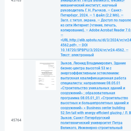
45763
университет Петра Великого, Физико-
механический институт; научный
руководитель Г. Н. Рычков. — Санкт-
Петербург, 2024. — 1 файл (2,2 Мб). —
Загл. с титул. экрана. — Доступ по парол
из сети Интернет (чтение, печать,
копирование). — Adobe Acrobat Reader 7.0
—
<URL:http://elib.spbstu.ru/dl/3/2024/vr/vr24
4562.pdf>. — DOI
10.18720/SPBPU/3/2024/vr/vr24-4562. —
Текст: электронный
Зыков, Леонид Владимирович. Здание
бизнес-центра высотой 53 м с
энергоэффективным остеклением:
выпускная квалификационная работа
специалиста: направление 08.05.01
«Строительство уникальных зданий и
сооружений» ; образовательная
программа 08.05.01_01 «Строительство
высотных и большепролетных зданий и
сооружений» = Business center building
52.5m tall with energy-efficient glazing / Л. В
Зыков; Санкт-Петербургский
45764
политехнический университет Петра
Великого, Инженерно-строительный