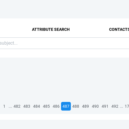
ATTRIBUTE SEARCH
CONTACT
...
...
1
482
483
484
485
486
487
488
489
490
491
492
1