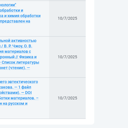
нологии"
 обработки и
ка и химия обработки
10/7/2025
ы представлен на
альной активностью
. Р. Чжоу, О. В.
ния материалов с
ронный // Физика и
10/7/2025
 — Список литературы
нет (чтение). —
его эвтектического
усакова. — 1 файл
ойствами). — DOI
ботки материалов. –
10/7/2025
ен на русском и