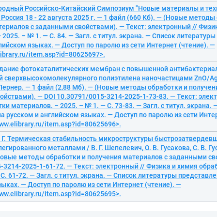
родный Российскo-Китайский Симпозиум "Новые материалы и тех
 Россия 18 - 22 августа 2025 г. — 1 файл (660 Кб). — (Новые методы
ериалов с заданными свойствами). — Текст: электронный // Физи
2025. – № 1. — С. 84. — Загл. с титул. экрана. — Список литератур
лийском языках. — Доступ по паролю из сети Интернет (чтение). —
library.ru/item.asp?id=80625697>.
Создание фотокаталитических мембран с повышенной антибактери
сверхвысокомолекулярного полиэтилена наночастицами ZnO/Ag / В
 Лернер. — 1 файл (2,88 Мб). — (Новые методы обработки и получе
йствами). — DOI 10.30791/0015-3214-2025-1-73-83. — Текст: элект
ки материалов. – 2025. – № 1. — С. 73-83. — Загл. с титул. экрана.
а русском и английском языках. — Доступ по паролю из сети Интер
ww.elibrary.ru/item.asp?id=80625696>.
. Г. Термическая стабильность микроструктуры быстрозатвердевш
, легированного металлами / В. Г. Шепелевич, О. В. Гусакова, С. В. Г
(Новые методы обработки и получения материалов с заданными св
-3214-2025-1-61-72. — Текст: электронный // Физика и химия обра
 С. 61-72. — Загл. с титул. экрана. — Список литературы представл
ыках. — Доступ по паролю из сети Интернет (чтение). —
ww.elibrary.ru/item.asp?id=80625695>.