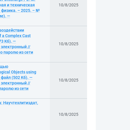
рная и техническая
10/8/2025
 физика. – 2025. – №
ие). —
 воздействии
f a Complex Cast
73 Кб). —
10/8/2025
: электронный //
по паролю из сети
ощью
gical Objects using
1 файл (502 Кб). —
10/8/2025
: электронный //
 паролю из сети
а: Научтехлитиздат,
10/8/2025