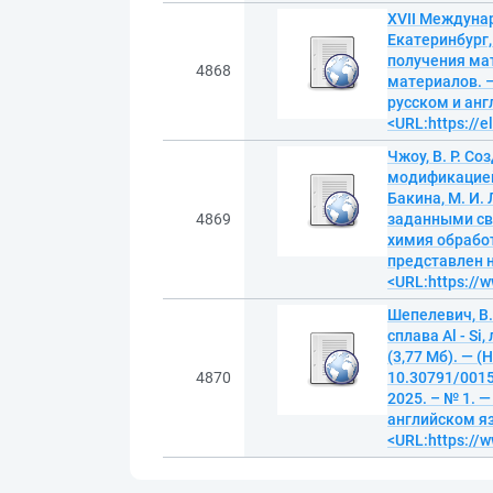
XVII Междуна
Екатеринбург,
получения мат
4868
материалов. – 
русском и анг
<URL:https://e
Чжоу, В. Р. 
модификацией 
Бакина, М. И.
4869
заданными сво
химия обработ
представлен н
<URL:https://w
Шепелевич, В
сплава Al - Si
(3,77 Мб). — 
4870
10.30791/0015
2025. – № 1. —
английском яз
<URL:https://w