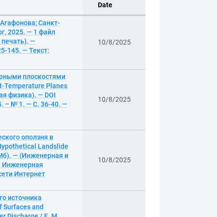
Date
 Агафонова; Санкт-
, 2025. — 1 файл
 печать). —
10/8/2025
25-145. — Текст:
урными плоскостями
nt-Temperature Planes
кая физика). — DOI
10/8/2025
 – № 1. — С. 36-40. —
еского оползня в
Hypothetical Landslide
9 Мб). — (Инженерная и
10/8/2025
// Инженерная
 сети Интернет
го источника
 Surfaces and
r Discharge / Е. М.