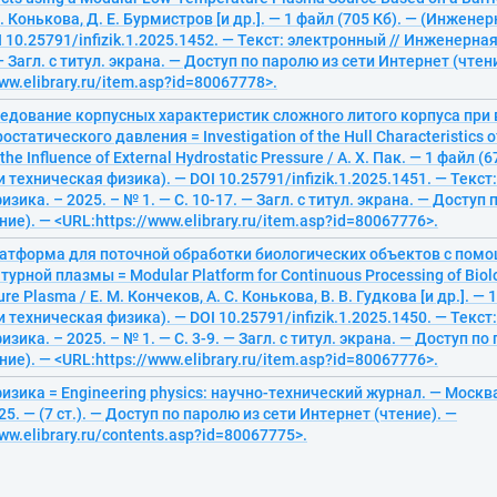
. Конькова, Д. Е. Бурмистров [и др.]. — 1 файл (705 Кб). — (Инжене
I 10.25791/infizik.1.2025.1452. — Текст: электронный // Инженерная
 — Загл. с титул. экрана. — Доступ по паролю из сети Интернет (чтен
ww.elibrary.ru/item.asp?id=80067778>.
следование корпусных характеристик сложного литого корпуса при
статического давления = Investigation of the Hull Characteristics o
he Influence of External Hydrostatic Pressure / А. Х. Пак. — 1 файл (6
 техническая физика). — DOI 10.25791/infizik.1.2025.1451. — Текст
ика. – 2025. – № 1. — С. 10-17. — Загл. с титул. экрана. — Доступ 
ие). — <URL:https://www.elibrary.ru/item.asp?id=80067776>.
атформа для поточной обработки биологических объектов с пом
рной плазмы = Modular Platform for Continuous Processing of Biolo
e Plasma / Е. М. Кончеков, А. С. Конькова, В. В. Гудкова [и др.]. — 
 техническая физика). — DOI 10.25791/infizik.1.2025.1450. — Текст
ика. – 2025. – № 1. — С. 3-9. — Загл. с титул. экрана. — Доступ по
ие). — <URL:https://www.elibrary.ru/item.asp?id=80067776>.
зика = Engineering physics: научно-технический журнал. — Москв
025. — (7 ст.). — Доступ по паролю из сети Интернет (чтение). —
ww.elibrary.ru/contents.asp?id=80067775>.