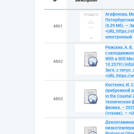
№
Description
Агафонова, Ма
Петербургский
(6,39 Мб). — З
4861
<URL:https://e
электронный
Ряжских, А. 
с неподвижной 
With a Still M
4862
10.25791/infiz
Загл. с титул.
<URL:https://w
Костенко, И. 
прибрежной зон
in the Coastal
4863
техническая ф
физика. – 2025
(чтение). — <U
Деконтаминац
низкотемперат
Biological Obj