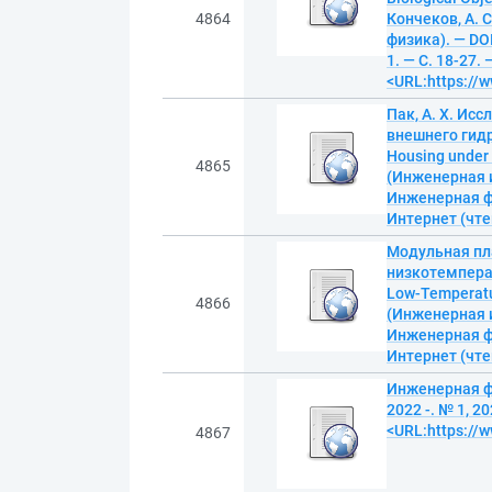
4864
Кончеков, А. С
физика). — DO
1. — С. 18-27.
<URL:https://w
Пак, А. Х. Ис
внешнего гидро
Housing under t
4865
(Инженерная и
Инженерная физ
Интернет (чтен
Модульная пл
низкотемперату
Low-Temperatur
4866
(Инженерная и
Инженерная физ
Интернет (чтен
Инженерная фи
2022 -. № 1, 2
<URL:https://w
4867