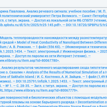
рина Павловна. Анализ речевого сигнала: учебное пособие / М. П.
 политехнический университет Петра Великого. — Санкт-Петербург
агл. с титул. экрана. — Доступ из локальной сети ФБ СПбПУ (чтение,
lib.spbstu.ru/dl/5/tr/2025/tr25-145.pdf>. — DOI 10.18720/SPBPU/5/tr
В. Модель теплопроводности наножидкости между разнотемперат
средой = Model of Heat Conductivity of Nanoliquid Between Differe
edium / А. В. Ряжских. — 1 файл (556 Кб). — (Инженерная и техничес
ik.1.2025.1454. — Текст: электронный // Инженерная физика. – 2025.
 экрана. — Доступ по паролю из сети Интернет (чтение). —
ww.elibrary.ru/item.asp?id=80067780>.
С. Анализ результатов численного моделирования схода гипотетич
е о. Сахалин = Analysis of the Results of Numerical Simulation of a 
 Zone of Sakhalin Island / И. С. Костенко, А. И. Зайцев. — 1 файл (1,4
изика). — DOI 10.25791/infizik.1.2025.1453. — Текст: электронный 
. – № 1. — С. 28-35. — Загл. с титул. экрана. — Доступ по паролю из
RL:https://www.elibrary.ru/item.asp?id=80067779>.
ия поверхностей и биологических объектов с помощью модульно
урной плазмы на основе барьерного разряда = Decontamination of
ects using a Modular Low-Temperature Plasma Source Based on a Barrie