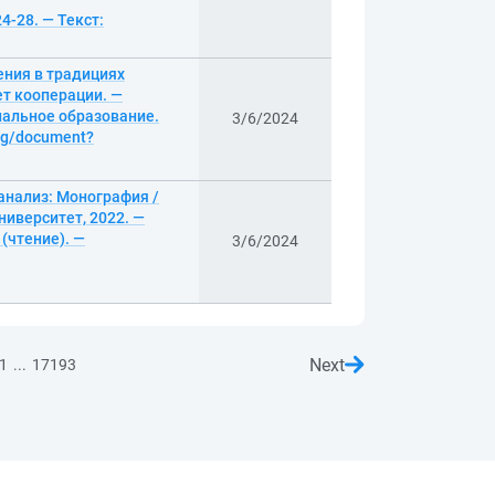
24-28. — Текст:
ения в традициях
ет кооперации. —
нальное образование.
3/6/2024
log/document?
анализ: Монография /
иверситет, 2022. —
(чтение). —
3/6/2024
Next
...
1
17193