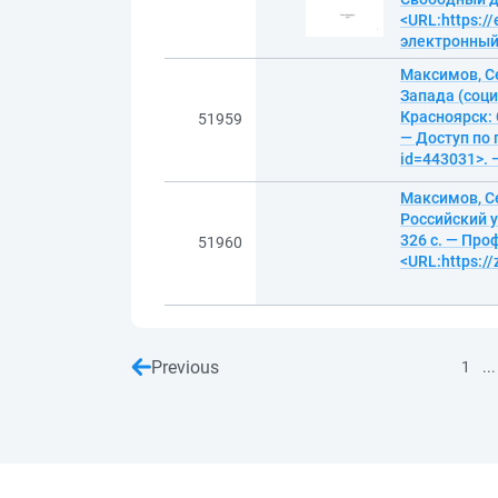
<URL:https://
электронны
Максимов, С
Запада (соц
Красноярск: 
51959
— Доступ по 
id=443031>. 
Максимов, С
Российский у
326 с. — Про
51960
<URL:https:/
Previous
...
1