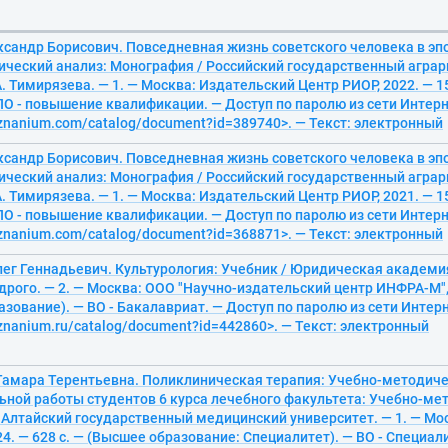
ксандр Борисович. Повседневная жизнь советского человека в эп
ический анализ: Монография / Российский государственный аграр
. Тимирязева. — 1. — Москва: Издательский Центр РИОР, 2022. — 15
О - повышение квалификации. — Доступ по паролю из сети Интерне
/znanium.com/catalog/document?id=389740>. — Текст: электронный
ксандр Борисович. Повседневная жизнь советского человека в эп
ический анализ: Монография / Российский государственный аграр
. Тимирязева. — 1. — Москва: Издательский Центр РИОР, 2021. — 15
О - повышение квалификации. — Доступ по паролю из сети Интерне
/znanium.com/catalog/document?id=368871>. — Текст: электронный
лег Геннадьевич. Культурология: Учебник / Юридическая академи
рого. — 2. — Москва: ООО "Научно-издательский центр ИНФРА-М", 
зование). — ВО - Бакалавриат. — Доступ по паролю из сети Интерн
/znanium.ru/catalog/document?id=442860>. — Текст: электронный
Тамара Терентьевна. Поликлиническая терапия: Учебно-методиче
ьной работы студентов 6 курса лечебного факультета: Учебно-ме
 Алтайский государственный медицинский университет. — 1. — Мо
4. — 628 с. — (Высшее образование: Специалитет). — ВО - Специал