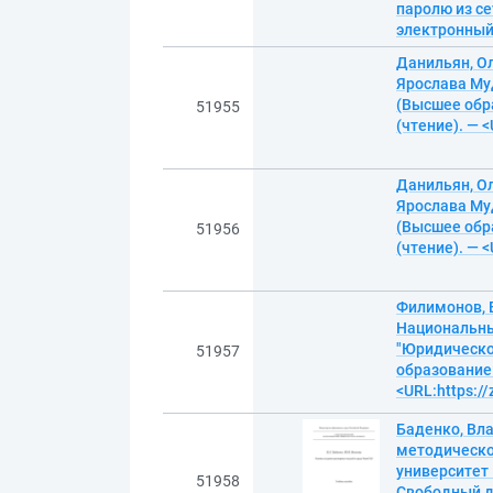
паролю из се
электронны
Данильян, О
Ярослава Муд
(Высшее обра
51955
(чтение). — 
Данильян, О
Ярослава Муд
(Высшее обра
51956
(чтение). — 
Филимонов, 
Национальны
"Юридическо
51957
образование.
<URL:https:/
Баденко, Вл
методическое
университет 
51958
Свободный до