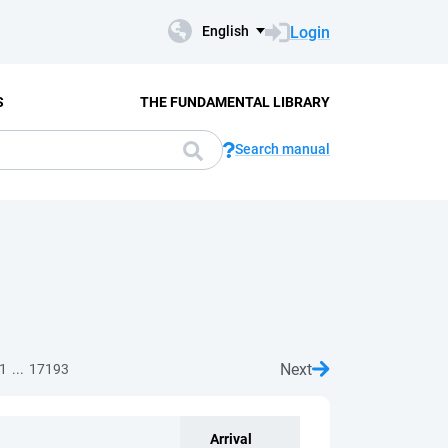
Login
English
S
THE FUNDAMENTAL LIBRARY
Search manual
Next
...
1
17193
Arrival