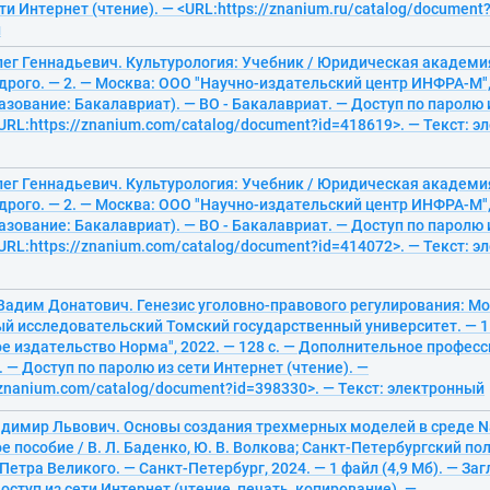
ти Интернет (чтение). — <URL:https://znanium.ru/catalog/document?
й
лег Геннадьевич. Культурология: Учебник / Юридическая академи
рого. — 2. — Москва: ООО "Научно-издательский центр ИНФРА-М", 
зование: Бакалавриат). — ВО - Бакалавриат. — Доступ по паролю 
<URL:https://znanium.com/catalog/document?id=418619>. — Текст: 
лег Геннадьевич. Культурология: Учебник / Юридическая академи
рого. — 2. — Москва: ООО "Научно-издательский центр ИНФРА-М", 
зование: Бакалавриат). — ВО - Бакалавриат. — Доступ по паролю 
<URL:https://znanium.com/catalog/document?id=414072>. — Текст: 
Вадим Донатович. Генезис уголовно-правового регулирования: Мо
й исследовательский Томский государственный университет. — 1
е издательство Норма", 2022. — 128 с. — Дополнительное профес
 — Доступ по паролю из сети Интернет (чтение). —
/znanium.com/catalog/document?id=398330>. — Текст: электронный
адимир Львович. Основы создания трехмерных моделей в среде N
 пособие / В. Л. Баденко, Ю. В. Волкова; Санкт-Петербургский п
Петра Великого. — Санкт-Петербург, 2024. — 1 файл (4,9 Мб). — Загл
ступ из сети Интернет (чтение, печать, копирование). —