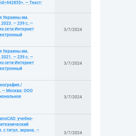
id=442855>. — Текст:
я Украины им.
2023. — 239 с. —
из сети Интернет
3/7/2024
электронный
я Украины им.
2021. — 239 с. —
из сети Интернет
3/7/2024
электронный
нография /
. — Москва: ООО
сиональное
3/7/2024
anoCAD: учебно-
олитехнический
. с титул. экрана. —
3/7/2024