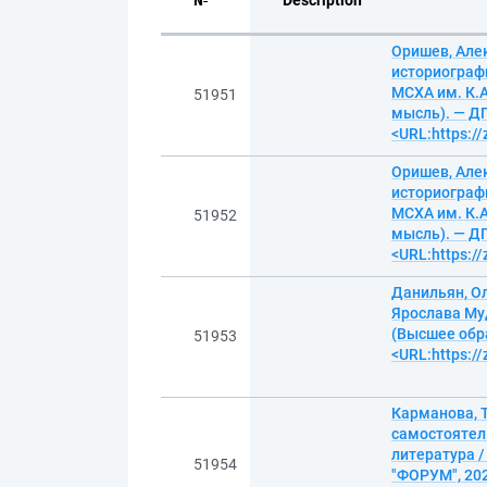
№
Description
Оришев, Але
историограф
МСХА им. К.А
51951
мысль). — ДП
<URL:https:/
Оришев, Але
историограф
МСХА им. К.А
51952
мысль). — ДП
<URL:https:/
Данильян, О
Ярослава Муд
(Высшее обра
51953
<URL:https:/
Карманова, 
самостоятел
литература /
51954
"ФОРУМ", 202