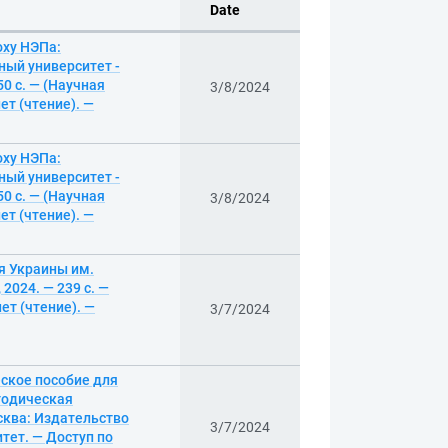
Date
оху НЭПа:
ный университет -
0 с. — (Научная
3/8/2024
т (чтение). —
оху НЭПа:
ный университет -
0 с. — (Научная
3/8/2024
т (чтение). —
я Украины им.
2024. — 239 с. —
ет (чтение). —
3/7/2024
ское пособие для
тодическая
сква: Издательство
3/7/2024
итет. — Доступ по