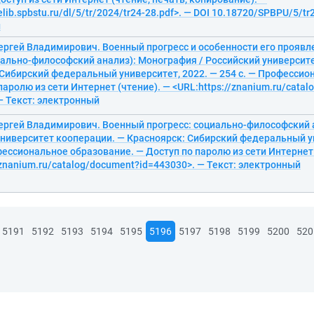
elib.spbstu.ru/dl/5/tr/2024/tr24-28.pdf>. — DOI 10.18720/SPBPU/5/tr
й
ергей Владимирович. Военный прогресс и особенности его проявл
иально-философский анализ): Монография / Российский университ
Сибирский федеральный университет, 2022. — 254 с. — Профессио
паролю из сети Интернет (чтение). — <URL:https://znanium.ru/cata
— Текст: электронный
ергей Владимирович. Военный прогресс: социально-философский 
ниверситет кооперации. — Красноярск: Сибирский федеральный ун
фессиональное образование. — Доступ по паролю из сети Интернет 
/znanium.ru/catalog/document?id=443030>. — Текст: электронный
5191
5192
5193
5194
5195
5196
5197
5198
5199
5200
520