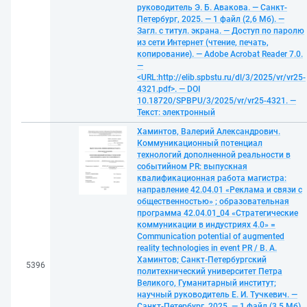
руководитель Э. Б. Авакова. — Санкт-
Петербург, 2025. — 1 файл (2,6 Мб). —
Загл. с титул. экрана. — Доступ по паролю
из сети Интернет (чтение, печать,
копирование). — Adobe Acrobat Reader 7.0.
—
<URL:http://elib.spbstu.ru/dl/3/2025/vr/vr25-
4321.pdf>. — DOI
10.18720/SPBPU/3/2025/vr/vr25-4321. —
Текст: электронный
Хаминтов, Валерий Александрович.
Коммуникационный потенциал
технологий дополненной реальности в
событийном PR: выпускная
квалификационная работа магистра:
направление 42.04.01 «Реклама и связи с
общественностью» ; образовательная
программа 42.04.01_04 «Стратегические
коммуникации в индустриях 4.0» =
Communication potential of augmented
reality technologies in event PR / В. А.
Хаминтов; Санкт-Петербургский
5396
политехнический университет Петра
Великого, Гуманитарный институт;
научный руководитель Е. И. Тучкевич. —
Санкт-Петербург, 2025. — 1 файл (3,5 Мб).