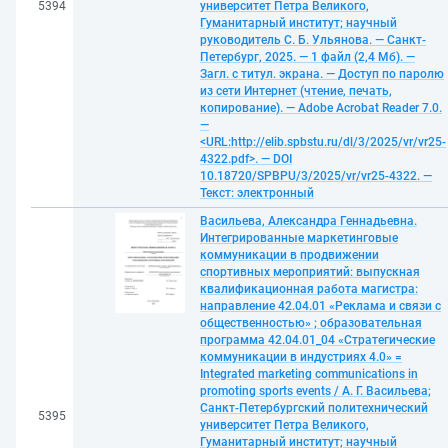
5394
университет Петра Великого,
Гуманитарный институт; научный
руководитель С. Б. Ульянова. — Санкт-
Петербург, 2025. — 1 файл (2,4 Мб). —
Загл. с титул. экрана. — Доступ по паролю
из сети Интернет (чтение, печать,
копирование). — Adobe Acrobat Reader 7.0.
—
<URL:http://elib.spbstu.ru/dl/3/2025/vr/vr25-
4322.pdf>. — DOI
10.18720/SPBPU/3/2025/vr/vr25-4322. —
Текст: электронный
Васильева, Александра Геннадьевна.
Интегрированные маркетинговые
коммуникации в продвижении
спортивных мероприятий: выпускная
квалификационная работа магистра:
направление 42.04.01 «Реклама и связи с
общественностью» ; образовательная
программа 42.04.01_04 «Стратегические
коммуникации в индустриях 4.0» =
Integrated marketing communications in
promoting sports events / А. Г. Васильева;
Санкт-Петербургский политехнический
5395
университет Петра Великого,
Гуманитарный институт; научный