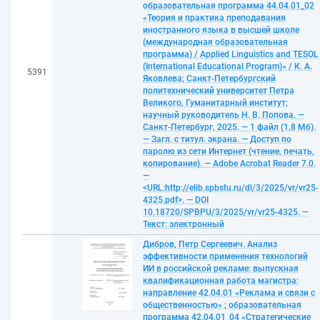
образовательная программа 44.04.01_02
«Теория и практика преподавания
иностранного языка в высшей школе
(международная образовательная
программа) / Applied Linguistics and TESOL
(International Educational Program)» / К. А.
5391
Яковлева; Санкт-Петербургский
политехнический университет Петра
Великого, Гуманитарный институт;
научный руководитель Н. В. Попова. —
Санкт-Петербург, 2025. — 1 файл (1,8 Мб).
— Загл. с титул. экрана. — Доступ по
паролю из сети Интернет (чтение, печать,
копирование). — Adobe Acrobat Reader 7.0.
—
<URL:http://elib.spbstu.ru/dl/3/2025/vr/vr25-
4325.pdf>. — DOI
10.18720/SPBPU/3/2025/vr/vr25-4325. —
Текст: электронный
Дибров, Петр Сергеевич. Анализ
эффективности применения технологий
ИИ в российской рекламе: выпускная
квалификационная работа магистра:
направление 42.04.01 «Реклама и связи с
общественностью» ; образовательная
программа 42.04.01_04 «Стратегические