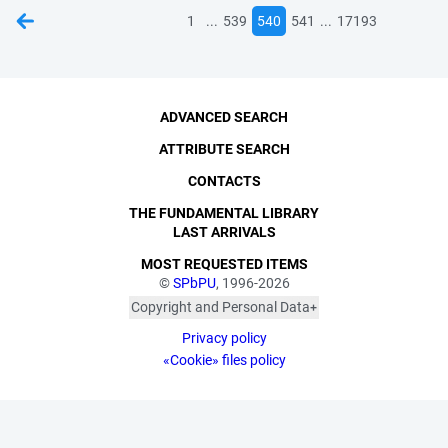
...
...
1
539
540
541
17193
ADVANCED SEARCH
ATTRIBUTE SEARCH
CONTACTS
THE FUNDAMENTAL LIBRARY
LAST ARRIVALS
MOST REQUESTED ITEMS
©
SPbPU
, 1996-2026
Copyright and Personal Data
The photographs are
Privacy policy
published with the
consent of the individuals
«Cookie» files policy
depicted, in accordance
with the requirements of
personal data legislation.
Pursuant to Art. 152.1 of