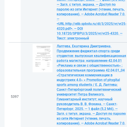
— Загл. с титул. экрана. — Доступ по
паролю из сети Интернет (чтение, печать,
копирование). — Adobe Acrobat Reader 7.0.
—
<URL:http://elib.spbstu.ru/dl/3/2025/vr/vr25-
4320.pdf>. — DOI
10.18720/SPBPU/3/2025/vr/vr25-4320. —
Текст: электронный
Лаптева, Екатерина Дмитриевна.
Продвижение фиджитал-спорта среди
студентов: выпускная квалификационная
работа магистра: направление 42.04.01
«Реклама и связи с общественностью» ;
образовательная программа 42.04.01_04
«Стратегические коммуникации в
индустриях 4.0» = Promotion of phygital
sports among students / Е. Д. Лаптева;
Санкт-Петербургский политехнический
университет Петра Великого,
5397
Гуманитарный институт; научный
руководитель В. В. Фокина. — Санкт-
Петербург, 2025. — 1 файл (5,2 Мб). —
Загл. с титул. экрана. — Доступ по паролю
из сети Интернет (чтение, печать,
копирование). — Adobe Acrobat Reader 7.0.