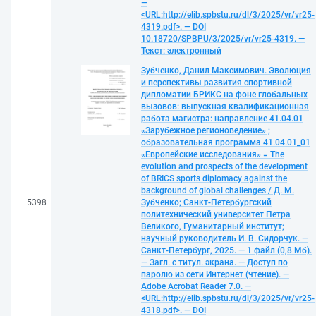
—
<URL:http://elib.spbstu.ru/dl/3/2025/vr/vr25-
4319.pdf>. — DOI
10.18720/SPBPU/3/2025/vr/vr25-4319. —
Текст: электронный
Зубченко, Данил Максимович. Эволюция
и перспективы развития спортивной
дипломатии БРИКС на фоне глобальных
вызовов: выпускная квалификационная
работа магистра: направление 41.04.01
«Зарубежное регионоведение» ;
образовательная программа 41.04.01_01
«Европейские исследования» = The
evolution and prospects of the development
of BRICS sports diplomacy against the
background of global challenges / Д. М.
5398
Зубченко; Санкт-Петербургский
политехнический университет Петра
Великого, Гуманитарный институт;
научный руководитель И. В. Сидорчук. —
Санкт-Петербург, 2025. — 1 файл (0,8 Мб).
— Загл. с титул. экрана. — Доступ по
паролю из сети Интернет (чтение). —
Adobe Acrobat Reader 7.0. —
<URL:http://elib.spbstu.ru/dl/3/2025/vr/vr25-
4318.pdf>. — DOI