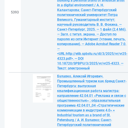
building a personal brand of amusical artist
in a digital environment / А. Н.
Калантарова; Санкт-Петербургский
5393
политехнический университет Петра
Великого, Гуманитарный институт;
научный руководитель В. В. Фокина. —
Санкт-Петербург, 2025. — 1 файл (2,4 Мб).
— Загл. с титул. экрана. — Доступ по
паролю из сети Интернет (чтение, печать,
копирование). — Adobe Acrobat Reader 7.0.
—
<URL:http://elib.spbstu.ru/dl/3/2025/vr/vr25-
4323.pdf>. — DOI
10.18720/SPBPU/3/2025/vr/vr25-4323. —
Текст: электронный
Булавко, Алексей Игоревич.
Промышленный туризм как бренд Санкт-
Петербурга: выпускная
квалификационная работа магистра:
направление 42.04.01 «Реклама и связи с
общественностью» ; образовательная
программа 42.04.01_04 «Стратегические
коммуникации в индустриях 4.0» =
Industrial tourism as a brand of St.
Petersburg / А. И. Булавко; Санкт-
Петербургский политехнический