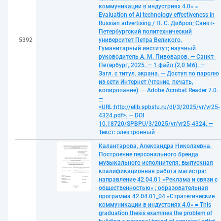
коммуникации в индустриях 4.0» =
Evaluation of AI technology effectiveness in
Russian advertising / П. С. Дибров; Санкт-
Петербургский политехнический
5392
университет Петра Великого,
Гуманитарный институт; научный
руководитель А. М. Пивоваров. — Санкт-
Петербург, 2025. — 1 файл (2,0 Мб). —
Загл. с титул. экрана. — Доступ по паролю
из сети Интернет (чтение, печать,
копирование). — Adobe Acrobat Reader 7.0.
—
<URL:http://elib.spbstu.ru/dl/3/2025/vr/vr25-
4324.pdf>. — DOI
10.18720/SPBPU/3/2025/vr/vr25-4324. —
Текст: электронный
Калантарова, Александра Николаевна.
Построение персонального бренда
музыкального исполнителя: выпускная
квалификационная работа магистра:
направление 42.04.01 «Реклама и связи с
общественностью» ; образовательная
программа 42.04.01_04 «Стратегические
коммуникации в индустриях 4.0» = This
graduation thesis examines the problem of