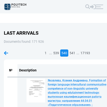
LAST ARRIVALS
Documents found: 171 926
...
...
1
539
540
541
17193
№
Description
Яковлева, Ксения Андреевна. Formation of
foreign language intercultural communicative
competence of non-linguistic university
students using edutainment technology:
выпускная квалификационная работа
магистра: направление 44.04.01
«Педагогическое образование» ;