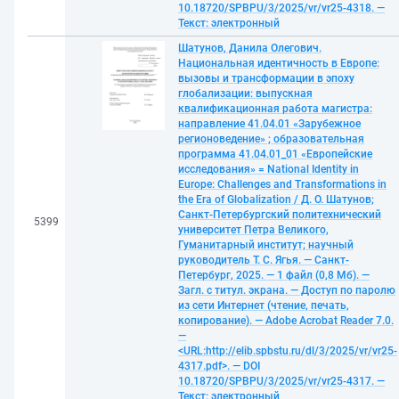
10.18720/SPBPU/3/2025/vr/vr25-4318. —
Текст: электронный
Шатунов, Данила Олегович.
Национальная идентичность в Европе:
вызовы и трансформации в эпоху
глобализации: выпускная
квалификационная работа магистра:
направление 41.04.01 «Зарубежное
регионоведение» ; образовательная
программа 41.04.01_01 «Европейские
исследования» = National Identity in
Europe: Challenges and Transformations in
the Era of Globalization / Д. О. Шатунов;
Санкт-Петербургский политехнический
5399
университет Петра Великого,
Гуманитарный институт; научный
руководитель Т. С. Ягья. — Санкт-
Петербург, 2025. — 1 файл (0,8 Мб). —
Загл. с титул. экрана. — Доступ по паролю
из сети Интернет (чтение, печать,
копирование). — Adobe Acrobat Reader 7.0.
—
<URL:http://elib.spbstu.ru/dl/3/2025/vr/vr25-
4317.pdf>. — DOI
10.18720/SPBPU/3/2025/vr/vr25-4317. —
Текст: электронный