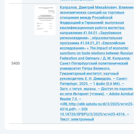
Капралов, Дмитрий Михайлович. Влияние
экономических санкций на торговые
отношения между Российской
Федерацией и Германией: выпускная
квалификационная работа магистра:
направление 41.04.01 «Зарубежное
регионоведение» ; образовательная
программа 41.04.01_01 «Европейские
исследования» = The impact of economic
sanctions on trade relations between Russian
Federation and Germany / Д. М. Капралов;
5400
Санкт-Петербургский политехнический
университет Петра Великого,
Гуманитарный институт; научный
руководитель Е. Н. Демидова. — Санкт-
Петербург, 2025. — 1 файл (0,6 Мб). —
Загл. с титул. экрана. — Доступ по паролю
из сети Интернет (чтение). — Adobe Acrobat
Reader 7.0. —
<URL:http://elib.spbstu.ru/dl/3/2025/vr/vr25-
4316.pdf>. — DOI
10.18720/SPBPU/3/2025/vr/vr25-4316. —
Текст: электронный