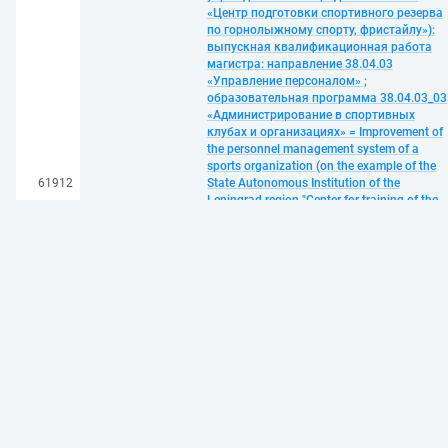
«Центр подготовки спортивного резерва
по горнолыжному спорту, фристайлу»):
выпускная квалификационная работа
магистра: направление 38.04.03
«Управление персоналом» ;
образовательная программа 38.04.03_03
«Администрирование в спортивных
клубах и организациях» = Improvement of
the personnel management system of a
sports organization (on the example of the
61912
State Autonomous Institution of the
Leningrad region "Center for training of the
sports reserve in alpine skiing, freestyle") / М
Р. Курбанов; Санкт-Петербургский
политехнический университет Петра
Великого, Институт промышленного
менеджмента, экономики и торговли;
научный руководитель А. Н. Бурмистров.
— Санкт-Петербург, 2023. — 1 файл (1,7
Мб). — Загл. с титул. экрана. — Доступ по
паролю из сети Интернет (чтение, печать)
— Adobe Acrobat Reader 7.0. —
<URL:http://elib.spbstu.ru/dl/3/2023/vr/vr23
1657.pdf>. — DOI
10.18720/SPBPU/3/2023/vr/vr23-1657. —
Текст: электронный