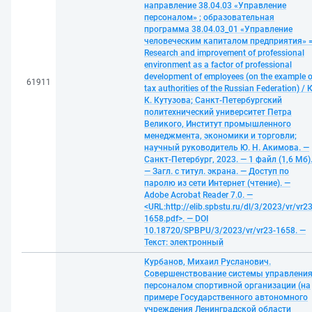
направление 38.04.03 «Управление
персоналом» ; образовательная
программа 38.04.03_01 «Управление
человеческим капиталом предприятия» 
Research and improvement of professional
environment as a factor of professional
development of employees (on the example o
61911
tax authorities of the Russian Federation) / К
К. Кутузова; Санкт-Петербургский
политехнический университет Петра
Великого, Институт промышленного
менеджмента, экономики и торговли;
научный руководитель Ю. Н. Акимова. —
Санкт-Петербург, 2023. — 1 файл (1,6 Мб)
— Загл. с титул. экрана. — Доступ по
паролю из сети Интернет (чтение). —
Adobe Acrobat Reader 7.0. —
<URL:http://elib.spbstu.ru/dl/3/2023/vr/vr23
1658.pdf>. — DOI
10.18720/SPBPU/3/2023/vr/vr23-1658. —
Текст: электронный
Курбанов, Михаил Русланович.
Совершенствование системы управлени
персоналом спортивной организации (на
примере Государственного автономного
учреждения Ленинградской области