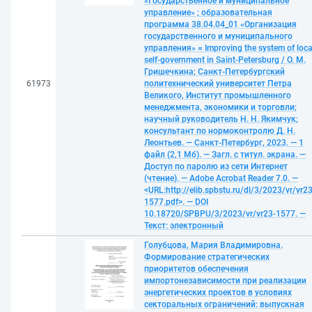
«Государственное и муниципальное
управление» ; образовательная
программа 38.04.04_01 «Организация
государственного и муниципального
управления» = Improving the system of loca
self-government in Saint-Petersburg / О. М.
Гришечкина; Санкт-Петербургский
61973
политехнический университет Петра
Великого, Институт промышленного
менеджмента, экономики и торговли;
научный руководитель Н. Н. Якимчук;
консультант по нормоконтролю Д. Н.
Леонтьев. — Санкт-Петербург, 2023. — 1
файл (2,1 Мб). — Загл. с титул. экрана. —
Доступ по паролю из сети Интернет
(чтение). — Adobe Acrobat Reader 7.0. —
<URL:http://elib.spbstu.ru/dl/3/2023/vr/vr23
1577.pdf>. — DOI
10.18720/SPBPU/3/2023/vr/vr23-1577. —
Текст: электронный
Голубцова, Мария Владимировна.
Формирование стратегических
приоритетов обеспечения
импортонезависимости при реализации
энергетических проектов в условиях
секторальных ограничений: выпускная