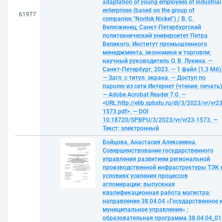
adaptation of young employees of industrial
enterprises (based on the group of
61977
companies "Norilsk Nickel") / В. С.
Велюжинец; Санкт-Петербургский
политехнический университет Петра
Великого, Институт промышленного
менеджмента, экономики и торговли;
научный руководитель О. В. Лукина. —
Санкт-Петербург, 2023. — 1 файл (1,3 Мб)
— Загл. с титул. экрана. — Доступ по
паролю из сети Интернет (чтение, печать)
— Adobe Acrobat Reader 7.0. —
<URL:http://elib.spbstu.ru/dl/3/2023/vr/vr23
1573.pdf>. — DOI
10.18720/SPBPU/3/2023/vr/vr23-1573. —
Текст: электронный
Бойцова, Анастасия Алексеевна.
Совершенствование государственного
управления развитием региональной
производственной инфраструктуры ТЭК 
условиях усиления процессов
агломерации: выпускная
квалификационная работа магистра:
направление 38.04.04 «Государственное 
муниципальное управление» ;
образовательная программа 38.04.04_01