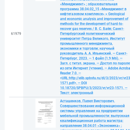
«Менеджмент» ; образовательная
программа 38.04.02_15 «Менеджмент в
нефтегазовом комплексе» = Geological
and economic analysis and improvement of
methods for the development of hard-to-
recover gas reserves / В. С. Баёв; Санкт-
61979
Петербургский политехнический
университет Петра Великого, Институт
промышленного менеджмента,
экономики и торговли; научный
руководитель А. А. Ильинский. — Санкт-
Петербург, 2023. — 1 файл (1,9 Мб). —
Загл. с титул. экрана. — Доступ по парол
из сети Интернет (чтение). — Adobe Acroba
Reader 7.0. —
<URL:http://elib.spbstu.ru/dl/3/2023/vr/vr23
1571.pdf>. — DOI
10.18720/SPBPU/3/2023/vr/vr23-1571. —
Текст: электронный
Асташенков, Павел Викторович.
Совершенствование информационной
системы управления на предприятии
мебельной промышленности: выпускная
квалификационная работа магистра:
направление 38.04.01 «Экономика» ;