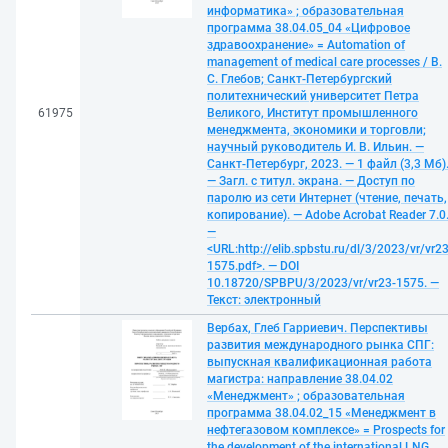
информатика» ; образовательная
программа 38.04.05_04 «Цифровое
здравоохранение» = Automation of
management of medical care processes / В.
С. Глебов; Санкт-Петербургский
политехнический университет Петра
61975
Великого, Институт промышленного
менеджмента, экономики и торговли;
научный руководитель И. В. Ильин. —
Санкт-Петербург, 2023. — 1 файл (3,3 Мб)
— Загл. с титул. экрана. — Доступ по
паролю из сети Интернет (чтение, печать,
копирование). — Adobe Acrobat Reader 7.0
—
<URL:http://elib.spbstu.ru/dl/3/2023/vr/vr23
1575.pdf>. — DOI
10.18720/SPBPU/3/2023/vr/vr23-1575. —
Текст: электронный
Вербах, Глеб Гарриевич. Перспективы
развития международного рынка СПГ:
выпускная квалификационная работа
магистра: направление 38.04.02
«Менеджмент» ; образовательная
программа 38.04.02_15 «Менеджмент в
нефтегазовом комплексе» = Prospects for
the development of the international LNG