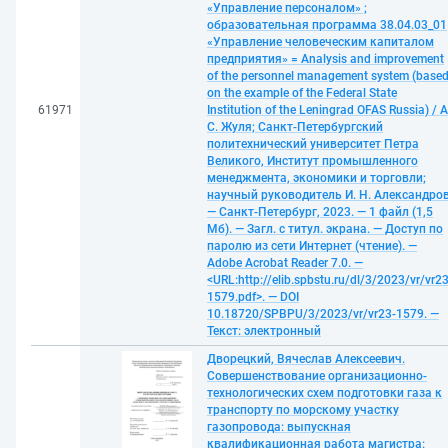
«Управление персоналом» ;
образовательная программа 38.04.03_01
«Управление человеческим капиталом
предприятия» = Analysis and improvement
of the personnel management system (base
on the example of the Federal State
61971
Institution of the Leningrad OFAS Russia) / А
С. Жуля; Санкт-Петербургский
политехнический университет Петра
Великого, Институт промышленного
менеджмента, экономики и торговли;
научный руководитель И. Н. Александров
— Санкт-Петербург, 2023. — 1 файл (1,5
Мб). — Загл. с титул. экрана. — Доступ по
паролю из сети Интернет (чтение). —
Adobe Acrobat Reader 7.0. —
<URL:http://elib.spbstu.ru/dl/3/2023/vr/vr23
1579.pdf>. — DOI
10.18720/SPBPU/3/2023/vr/vr23-1579. —
Текст: электронный
Дворецкий, Вячеслав Алексеевич.
Совершенствование организационно-
технологических схем подготовки газа к
транспорту по морскому участку
газопровода: выпускная
квалификационная работа магистра: