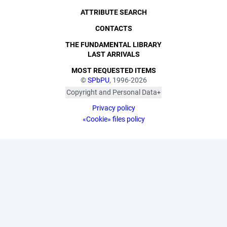
ATTRIBUTE SEARCH
CONTACTS
THE FUNDAMENTAL LIBRARY
LAST ARRIVALS
MOST REQUESTED ITEMS
©
SPbPU
, 1996-2026
Copyright and Personal Data
The photographs are
Privacy policy
published with the
consent of the individuals
«Cookie» files policy
depicted, in accordance
with the requirements of
personal data legislation.
Pursuant to Art. 152.1 of
the Civil Code of the
Russian Federation
("Protection of a Citizen's
Image"), all photographic
materials are protected
by copyright. Copying
them or using them