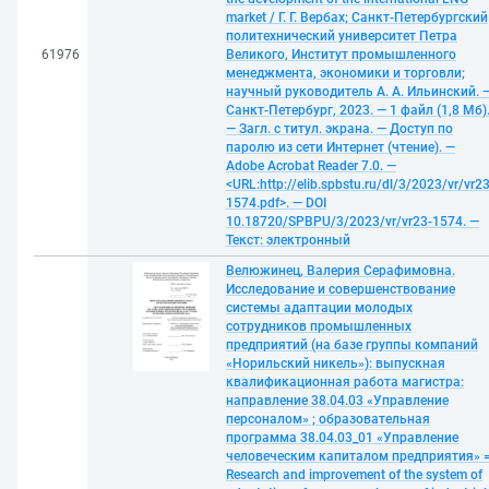
market / Г. Г. Вербах; Санкт-Петербургский
политехнический университет Петра
61976
Великого, Институт промышленного
менеджмента, экономики и торговли;
научный руководитель А. А. Ильинский. 
Санкт-Петербург, 2023. — 1 файл (1,8 Мб)
— Загл. с титул. экрана. — Доступ по
паролю из сети Интернет (чтение). —
Adobe Acrobat Reader 7.0. —
<URL:http://elib.spbstu.ru/dl/3/2023/vr/vr23
1574.pdf>. — DOI
10.18720/SPBPU/3/2023/vr/vr23-1574. —
Текст: электронный
Велюжинец, Валерия Серафимовна.
Исследование и совершенствование
системы адаптации молодых
сотрудников промышленных
предприятий (на базе группы компаний
«Норильский никель»): выпускная
квалификационная работа магистра:
направление 38.04.03 «Управление
персоналом» ; образовательная
программа 38.04.03_01 «Управление
человеческим капиталом предприятия» 
Research and improvement of the system of