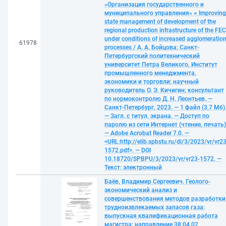
«Организация государственного и
муниципального управления» = Improving
state management of development of the
regional production infrastructure of the FEC
under conditions of increased agglomeratio
61978
processes / А. А. Бойцова; Санкт-
Петербургский политехнический
университет Петра Великого, Институт
промышленного менеджмента,
экономики и торговли; научный
руководитель О. Э. Кичигин; консультант
по нормоконтролю Д. Н. Леонтьев. —
Санкт-Петербург, 2023. — 1 файл (3,7 Мб)
— Загл. с титул. экрана. — Доступ по
паролю из сети Интернет (чтение, печать)
— Adobe Acrobat Reader 7.0. —
<URL:http://elib.spbstu.ru/dl/3/2023/vr/vr23
1572.pdf>. — DOI
10.18720/SPBPU/3/2023/vr/vr23-1572. —
Текст: электронный
Баёв, Владимир Сергеевич. Геолого-
экономический анализ и
совершенствования методов разработки
трудноизвлекаемых запасов газа:
выпускная квалификационная работа
магистра: направление 38.04.02