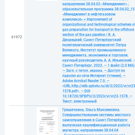
направление 38.04.02 «Менеджмент» ;
образовательная программа 38.04.02_15
«Менеджмент в нефтегазовом
комплексе» = Improvement of
organizational and technological schemes o
gas preparation for transport in the offshore
section of the gas pipeline / В. А.
61972
Дворецкий; Санкт-Петербургский
политехнический университет Петра
Великого, Институт промышленного
менеджмента, экономики и торговли;
научный руководитель А. А. Ильинский. 
Санкт-Петербург, 2023. — 1 файл (2,0 Мб)
— Загл. с титул. экрана. — Доступ по
паролю из сети Интернет (чтение). —
Adobe Acrobat Reader 7.0. —
<URL:http://elib.spbstu.ru/dl/3/2023/vr/vr23
1578.pdf>. — DOI
10.18720/SPBPU/3/2023/vr/vr23-1578. —
Текст: электронный
Гришечкина, Ольга Максимовна.
Совершенствование системы местного
самоуправления в Санкт-Петербурге:
выпускная квалификационная работа
магистра: направление 38.04.04