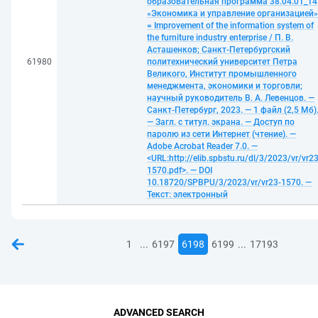
образовательная программа 38.04.01_14
«Экономика и управление организацией»
= Improvement of the information system of
the furniture industry enterprise / П. В.
Асташенков; Санкт-Петербургский
61980
политехнический университет Петра
Великого, Институт промышленного
менеджмента, экономики и торговли;
научный руководитель В. А. Левенцов. —
Санкт-Петербург, 2023. — 1 файл (2,5 Мб)
— Загл. с титул. экрана. — Доступ по
паролю из сети Интернет (чтение). —
Adobe Acrobat Reader 7.0. —
<URL:http://elib.spbstu.ru/dl/3/2023/vr/vr23
1570.pdf>. — DOI
10.18720/SPBPU/3/2023/vr/vr23-1570. —
Текст: электронный
...
...
1
6197
6198
6199
17193
ADVANCED SEARCH