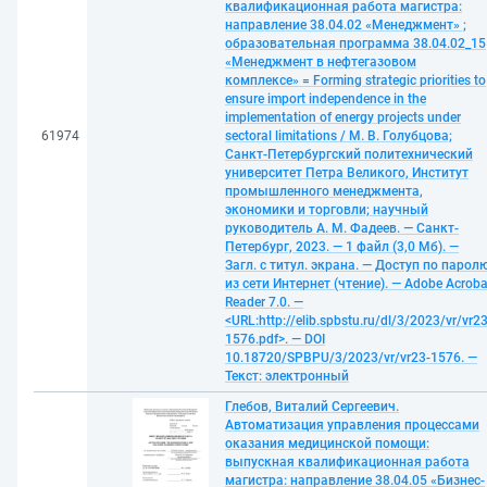
квалификационная работа магистра:
направление 38.04.02 «Менеджмент» ;
образовательная программа 38.04.02_15
«Менеджмент в нефтегазовом
комплексе» = Forming strategic priorities to
ensure import independence in the
implementation of energy projects under
61974
sectoral limitations / М. В. Голубцова;
Санкт-Петербургский политехнический
университет Петра Великого, Институт
промышленного менеджмента,
экономики и торговли; научный
руководитель А. М. Фадеев. — Санкт-
Петербург, 2023. — 1 файл (3,0 Мб). —
Загл. с титул. экрана. — Доступ по парол
из сети Интернет (чтение). — Adobe Acroba
Reader 7.0. —
<URL:http://elib.spbstu.ru/dl/3/2023/vr/vr23
1576.pdf>. — DOI
10.18720/SPBPU/3/2023/vr/vr23-1576. —
Текст: электронный
Глебов, Виталий Сергеевич.
Автоматизация управления процессами
оказания медицинской помощи:
выпускная квалификационная работа
магистра: направление 38.04.05 «Бизнес-