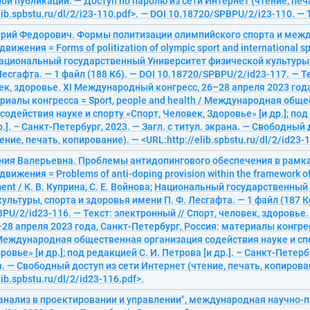
ой публикации. — Доступ по паролю из сети Интернет (чтение, печ
elib.spbstu.ru/dl/2/i23-110.pdf>. — DOI 10.18720/SPBPU/2/i23-110. 
рий Федорович. Формы политизации олимпийского спорта и меж
вижения = Forms of politization of olympic sport and international s
ациональный государственный Университет физической культуры,
Лесгафта. — 1 файл (188 Кб). — DOI 10.18720/SPBPU/2/id23-117. — Т
ек, здоровье. XI Международный конгресс, 26–28 апреля 2023 года
риалы конгресса = Sport, people and health / Международная общ
содействия науке и спорту «Спорт, Человек, Здоровье» [и др.]; под
.]. – Санкт-Петербург, 2023. — Загл. с титул. экрана. — Свободный 
ние, печать, копирование). — <URL:http://elib.spbstu.ru/dl/2/id23-1
ения Валерьевна. Проблемы антидопингового обеспечения в рам
вижения = Problems of anti-doping provision within the framework of 
ent / К. В. Куприна, С. Е. Войнова; Национальный государственны
ультуры, спорта и здоровья имени П. Ф. Лесгафта. — 1 файл (187 Кб
PU/2/id23-116. — Текст: электронный // Спорт, человек, здоровь
–28 апреля 2023 года, Санкт-Петербург, Россия: материалы конгресс
 Международная общественная организация содействия науке и сп
овье» [и др.]; под редакцией С. И. Петрова [и др.]. – Санкт-Петербу
а. — Свободный доступ из сети Интернет (чтение, печать, копирова
lib.spbstu.ru/dl/2/id23-116.pdf>.
анализ в проектировании и управлении", международная научно-