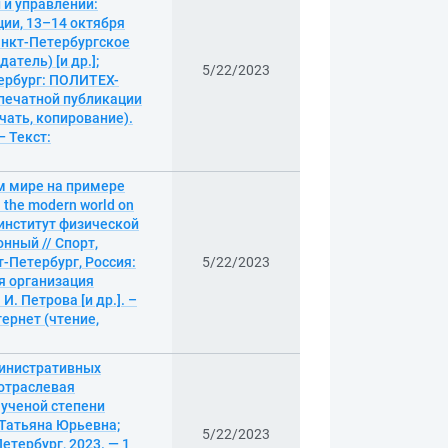
 и управлении:
ии, 13–14 октября
Санкт-Петербургское
атель) [и др.];
5/22/2023
тербург: ПОЛИТЕХ-
я печатной публикации
ечать, копирование).
— Текст:
м мире на примере
the modern world on
ый институт физической
онный // Спорт,
т-Петербург, Россия:
5/22/2023
я организация
И. Петрова [и др.]. –
тернет (чтение,
министративных
 отраслевая
 ученой степени
 Татьяна Юрьевна;
5/22/2023
тербург, 2023. — 1