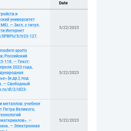
Date
ройств и
еский университет
Мб). — Загл. с титул.
5/22/2023
ети Интернет
20/SPBPU/5/tr23-127.
modern sports
ов; Российский
3-118. — Текст:
преля 2023 года,
еждународная
5/22/2023
» [и др.]; под
ана. — Свободный
.ru/dl/2/id23-
и металлов: учебное
т Петра Великого,
технологий
 материалов». —
5/22/2023
крана. — Электронная