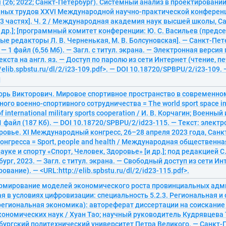
(26; 2022; Санкт-Петербург). Системный анализ в проектировании
чных трудов XXVI Международной научно-практической конференц
в 3 частях]. Ч. 2 / Международная академия наук высшей школы, 
 др.]; [программный комитет конференции: Ю. С. Васильев (председ
ые редакторы Л. В. Черненькая, М. В. Болсуновская]. — Санкт-Пе
 — 1 файл (6,56 Мб). — Загл. с титул. экрана. — Электронная верси
текста на англ. яз. — Доступ по паролю из сети Интернет (чтение, п
/elib.spbstu.ru/dl/2/i23-109.pdf>. — DOI 10.18720/SPBPU/2/i23-109. 
й
горь Викторович. Мировое спортивное пространство в современно
го военно-спортивного сотрудничества = The world sport space in 
f international military sports cooperation / И. В. Корчагин; Военн
1 файл (187 Кб). — DOI 10.18720/SPBPU/2/id23-115. — Текст: электр
ровье. XI Международный конгресс, 26–28 апреля 2023 года, Санк
нгресса = Sport, people and health / Международная общественна
уке и спорту «Спорт, Человек, Здоровье» [и др.]; под редакцией С. 
ург, 2023. — Загл. с титул. экрана. — Свободный доступ из сети Ин
ование). — <URL:http://elib.spbstu.ru/dl/2/id23-115.pdf>.
ормирование моделей экономического роста провинциальных ад
я в условиях цифровизации: специальность 5.2.3. Региональная и
региональная экономика): автореферат диссертации на соискание
кономических наук / Хуан Тао; научный руководитель Кудрявцева
ургский политехнический университет Петра Великого. — Санкт-Пе