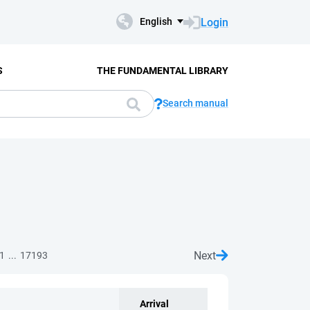
Login
English
S
THE FUNDAMENTAL LIBRARY
Search manual
Next
...
1
17193
Arrival