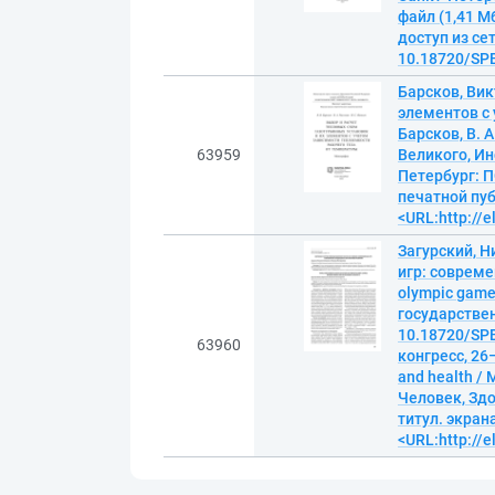
файл (1,41 М
доступ из сет
10.18720/SPB
Барсков, Вик
элементов с 
Барсков, В. 
63959
Великого, Ин
Петербург: П
печатной пуб
<URL:http://
Загурский, 
игр: совреме
olympic game
государствен
10.18720/SPB
63960
конгресс, 26
and health /
Человек, Здор
титул. экран
<URL:http://e