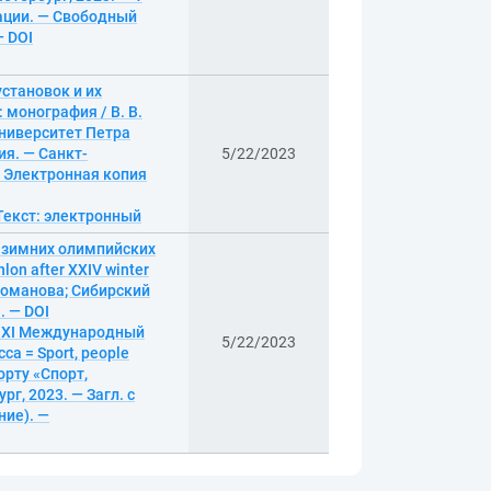
кации. — Свободный
— DOI
становок и их
монография / В. В.
университет Петра
я. — Санкт-
5/22/2023
 — Электронная копия
— Текст: электронный
V зимних олимпийских
on after XXIV winter
. Романова; Сибирский
. — DOI
е. XI Международный
5/22/2023
а = Sport, people
орту «Спорт,
рг, 2023. — Загл. с
ние). —