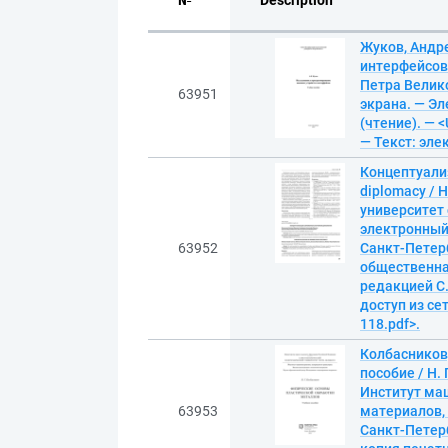
№
Description
Жуков, Андр
интерфейсов:
Петра Великог
63951
экрана. — Эл
(чтение). — <
— Текст: эл
Концептуализ
diplomacy / 
университет 
электронный 
63952
Санкт-Петерб
общественная
редакцией С.
доступ из сет
118.pdf>.
Колбасников
пособие / Н.
Институт ма
63953
материалов,
Санкт-Петерб