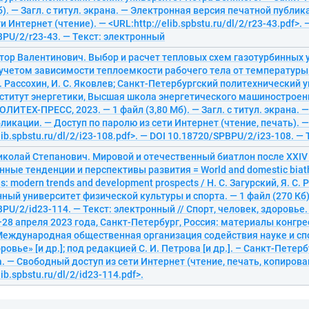
б). — Загл. с титул. экрана. — Электронная версия печатной публи
и Интернет (чтение). — <URL:http://elib.spbstu.ru/dl/2/r23-43.pdf>. 
PU/2/r23-43. — Текст: электронный
тор Валентинович. Выбор и расчет тепловых схем газотурбинных у
учетом зависимости теплоемкости рабочего тела от температуры: 
А. Рассохин, И. С. Яковлев; Санкт-Петербургский политехнический 
ститут энергетики, Высшая школа энергетического машиностроени
ОЛИТЕХ-ПРЕСС, 2023. — 1 файл (3,80 Мб). — Загл. с титул. экрана.
ликации. — Доступ по паролю из сети Интернет (чтение, печать). —
elib.spbstu.ru/dl/2/i23-108.pdf>. — DOI 10.18720/SPBPU/2/i23-108. 
Николай Степанович. Мировой и отечественный биатлон после XXI
нные тенденции и перспективы развития = World and domestic biathl
s: modern trends and development prospects / Н. С. Загурский, Я. С
ный университет физической культуры и спорта. — 1 файл (270 Кб)
PU/2/id23-114. — Текст: электронный // Спорт, человек, здоровь
–28 апреля 2023 года, Санкт-Петербург, Россия: материалы конгресс
 Международная общественная организация содействия науке и сп
овье» [и др.]; под редакцией С. И. Петрова [и др.]. – Санкт-Петербу
а. — Свободный доступ из сети Интернет (чтение, печать, копирова
lib.spbstu.ru/dl/2/id23-114.pdf>.