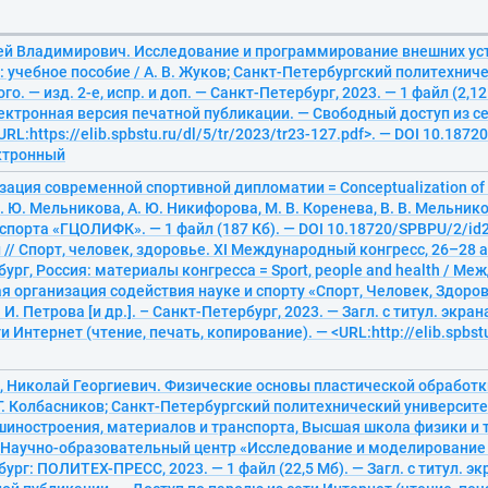
ей Владимирович. Исследование и программирование внешних уст
 учебное пособие / А. В. Жуков; Санкт-Петербургский политехнич
о. — изд. 2-е, испр. и доп. — Санкт-Петербург, 2023. — 1 файл (2,12 
ектронная версия печатной публикации. — Свободный доступ из с
URL:https://elib.spbstu.ru/dl/5/tr/2023/tr23-127.pdf>. — DOI 10.187
ектронный
ация современной спортивной дипломатии = Conceptualization of 
Н. Ю. Мельникова, А. Ю. Никифорова, М. В. Коренева, В. В. Мельник
спорта «ГЦОЛИФК». — 1 файл (187 Кб). — DOI 10.18720/SPBPU/2/id2
// Спорт, человек, здоровье. XI Международный конгресс, 26–28 а
ург, Россия: материалы конгресса = Sport, people and health / М
 организация содействия науке и спорту «Спорт, Человек, Здоровье
 И. Петрова [и др.]. – Санкт-Петербург, 2023. — Загл. с титул. экр
и Интернет (чтение, печать, копирование). — <URL:http://elib.spbstu
, Николай Георгиевич. Физические основы пластической обработк
 Г. Колбасников; Санкт-Петербургский политехнический университе
шиностроения, материалов и транспорта, Высшая школа физики и 
 Научно-образовательный центр «Исследование и моделирование
ург: ПОЛИТЕХ-ПРЕСС, 2023. — 1 файл (22,5 Мб). — Загл. с титул. э