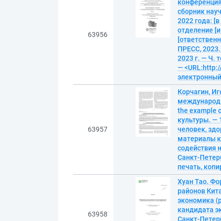
конференция 
сборник нау
2022 года: [
отделение [и
63956
[ответственн
ПРЕСС, 2023.
2023 г. — Ч. 
— <URL:http:/
электронны
Корчагин, И
международно
the example o
культуры. — 
63957
человек, здо
материалы ко
содействия на
Санкт-Петерб
печать, копир
Хуан Тао. Ф
районов Кита
экономика (
кандидата э
63958
Санкт-Петерб