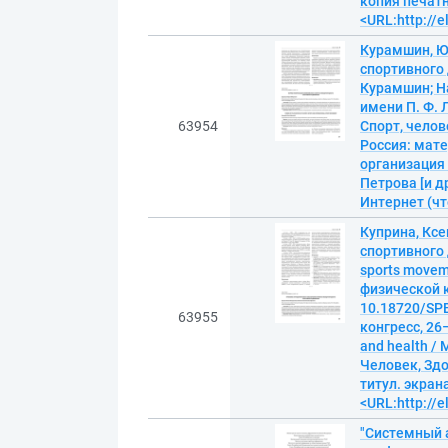
копия печатн
<URL:http://
Курамшин, Ю
спортивного д
Курамшин; Н
имени П. Ф. 
63954
Спорт, челов
Россия: мате
организация 
Петрова [и др
Интернет (чте
Куприна, Кс
спортивного д
sports movem
физической к
10.18720/SPB
63955
конгресс, 26
and health /
Человек, Здор
титул. экран
<URL:http://e
"Системный 