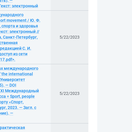
ать). —
— Текст: электронный
дународного
port movement / Ю. Ф.
 спорта и здоровья
екст: электронный //
, Санкт-Петербург,
5/22/2023
ественная
 редакцией С. И.
доступ из сети
17.pdf>.
ках международного
the international
й Университет
). — DOI
е. XI Международный
5/22/2023
а = Sport, people
орту «Спорт,
рг, 2023. — Загл. с
ние). —
практическая