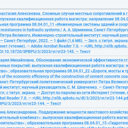
настасия Алексеевна. Сложные случаи местных сопротивлений в 
пускная квалификационная работа магистра: направление 08.04.0
ьная программа 08.04.01_11 «Инженерные системы зданий и соор
l resistances in hydraulic systems / А. А. Шумихина; Санкт-Петербу
Петра Великого, Инженерно-строительный институт; научный руко
— Санкт-Петербург, 2022. — 1 файл (1,6 Мб). — Загл. с титул. экран
нет (чтение). — Adobe Acrobat Reader 7.0. — <URL:http://elib.spbstu
DOI 10.18720/SPBPU/3/2023/vr/vr23-145. — Текст
ария Михайловна. Обоснование экономической эффективности ст
нных покрытий: выпускная квалификационная работа магистра: н
во» ; образовательная программа 08.04.01_22 «Дороги, мосты и 
n of the economic efficiency of the construction of cement concrete coa
анкт-Петербургский политехнический университет Петра Великог
 институт; научный руководитель С. М. Шевченко. — Санкт-Петерб
агл. с титул. экрана. — Доступ по паролю из сети Интернет (чтение,
at Reader 7.0. — <URL:http://elib.spbstu.ru/dl/3/2023/vr/vr23-144.pd
PU/3/2023/vr/vr23-144. — Текст
нна Александровна. Поддержание мощности хвостового хозяйств
тительный комбинат»: выпускная квалификационная работа магис
роительство» ; образовательная программа 08.04.01_15 «Гидротех