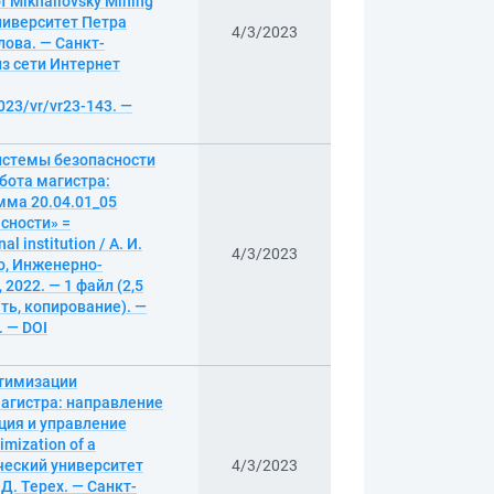
of Mikhailovsky Mining
университет Петра
4/3/2023
лова. — Санкт-
 из сети Интернет
023/vr/vr23-143. —
истемы безопасности
бота магистра:
мма 20.04.01_05
сности» =
l institution / А. И.
4/3/2023
о, Инженерно-
2022. — 1 файл (2,5
ать, копирование). —
. — DOI
птимизации
агистра: направление
ция и управление
mization of a
ический университет
4/3/2023
Д. Терех. — Санкт-