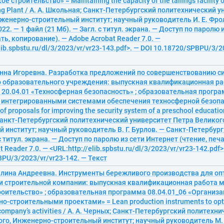
е строительство» = Maintaining the capacity of the tailings facility 
ng Plant / А. А. Школьная; Санкт-Петербургский политехнический 
женерно-строительный институт; научный руководитель И. Е. Фро
022. — 1 файл (21 Мб). — Загл. с титул. экрана. — Доступ по паролю
ать, копирование). — Adobe Acrobat Reader 7.0. —
lib.spbstu.ru/dl/3/2023/vr/vr23-143.pdf>. — DOI 10.18720/SPBPU/3/2
нна Игоревна. Разработка предложений по совершенствованию с
 образовательного учреждения: выпускная квалификационная ра
20.04.01 «Техносферная безопасность» ; образовательная програ
 интегрированными системами обеспечения техносферной безопа
f proposals for improving the security system of a preschool educationa
анкт-Петербургский политехнический университет Петра Великог
 институт; научный руководитель В. Г. Бурлов. — Санкт-Петербург, 
 с титул. экрана. — Доступ по паролю из сети Интернет (чтение, печ
 Reader 7.0. — <URL:http://elib.spbstu.ru/dl/3/2023/vr/vr23-142.pdf>
PU/3/2023/vr/vr23-142. — Текст
елина Андреевна. Инструменты бережливого производства для о
и строительной компании: выпускная квалификационная работа м
роительство» ; образовательная программа 08.04.01_06 «Организа
о-строительными проектами» = Lean production instruments to opti
 company’s activities / А. А. Черных; Санкт-Петербургский политехн
го, Инженерно-строительный институт; научный руководитель М. 