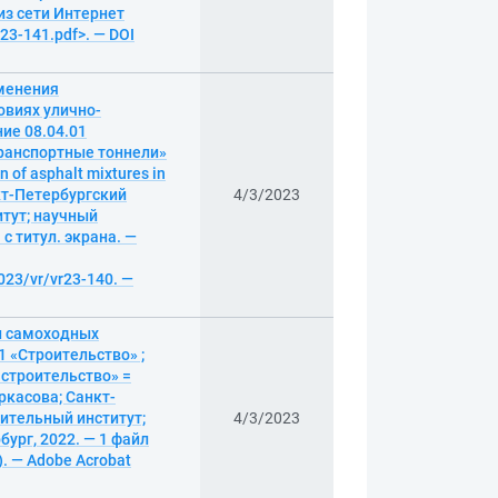
 из сети Интернет
r23-141.pdf>. — DOI
менения
овиях улично-
ие 08.04.01
транспортные тоннели»
on of asphalt mixtures in
анкт-Петербургский
4/3/2023
тут; научный
 с титул. экрана. —
023/vr/vr23-140. —
и самоходных
 «Строительство» ;
 строительство» =
Черкасова; Санкт-
ительный институт;
4/3/2023
ург, 2022. — 1 файл
). — Adobe Acrobat