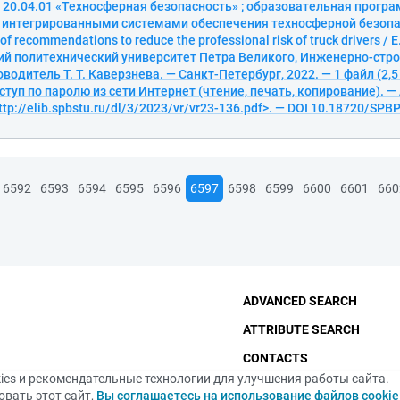
20.04.01 «Техносферная безопасность» ; образовательная програ
 интегрированными системами обеспечения техносферной безопа
f recommendations to reduce the professional risk of truck drivers / 
ий политехнический университет Петра Великого, Инженерно-стро
водитель Т. Т. Каверзнева. — Санкт-Петербург, 2022. — 1 файл (2,5 М
ступ по паролю из сети Интернет (чтение, печать, копирование). —
ttp://elib.spbstu.ru/dl/3/2023/vr/vr23-136.pdf>. — DOI 10.18720/SPB
6592
6593
6594
6595
6596
6597
6598
6599
6600
6601
660
ADVANCED SEARCH
ATTRIBUTE SEARCH
CONTACTS
ies и рекомендательные технологии для улучшения работы сайта.
THE FUNDAMENTAL LIBRA
вать этот сайт,
Вы соглашаетесь на использование файлов cookie