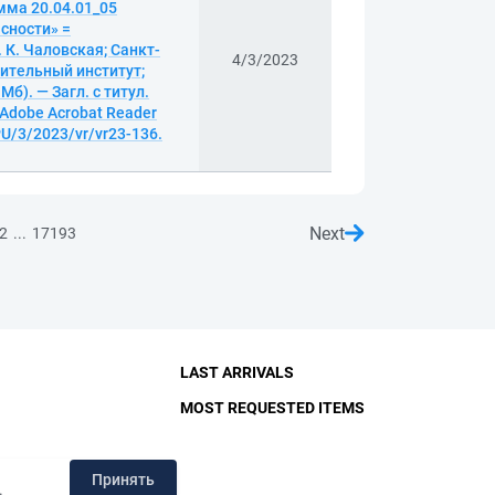
мма 20.04.01_05
сности» =
Е. К. Чаловская; Санкт-
4/3/2023
ительный институт;
б). — Загл. с титул.
 Adobe Acrobat Reader
PU/3/2023/vr/vr23-136.
Next
...
2
17193
LAST ARRIVALS
MOST REQUESTED ITEMS
RY
Принять
.