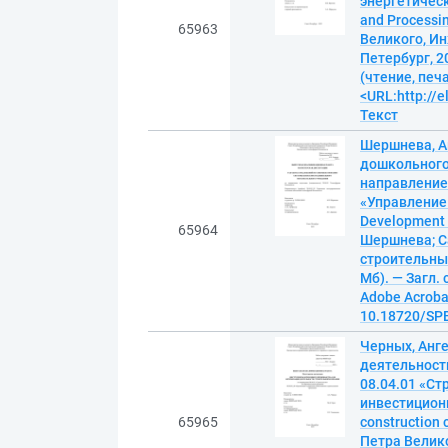
энергетическо
and Processi
65963
Великого, Ин
Петербург, 2
(чтение, печ
<URL:http://e
Текст
Шершнева, А
дошкольного
направление 
«Управление
Development o
65964
Шершнева; С
строительный
Мб). — Загл.
Adobe Acrobat
10.18720/SPB
Черных, Анг
деятельност
08.04.01 «Ст
инвестиционн
65965
construction
Петра Велико