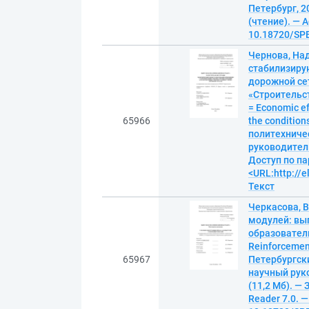
Петербург, 20
(чтение). — A
10.18720/SPB
Чернова, На
стабилизиру
дорожной се
«Строительст
= Economic eff
65966
the condition
политехниче
руководитель 
Доступ по па
<URL:http://e
Текст
Черкасова, 
модулей: вып
образовател
Reinforcement
65967
Петербургск
научный руко
(11,2 Мб). — 
Reader 7.0. —