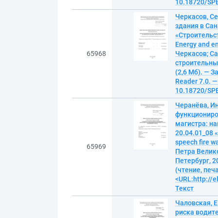
10.18720/SPB
Черкасов, С
здания в Са
«Строительст
Energy and env
65968
Черкасов; С
строительный
(2,6 Мб). — З
Reader 7.0. —
10.18720/SPB
Черанёва, И
функциониро
магистра: н
20.04.01_08 
speech fire 
65969
Петра Велико
Петербург, 20
(чтение, печ
<URL:http://e
Текст
Чаловская, 
риска водит