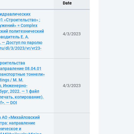
Date
гидравлических
1 «Строительство» ;
ужений» = Complex
ргский политехнический
4/3/2023
водитель Е. А.
а. — Доступ по паролю
.ru/dl/3/2023/vr/vr23-
роительства
аправление 08.04.01
транспортные тоннели»
tings / М. М.
о, Инженерно-
4/3/2023
ург, 2022. — 1 файл
 печать, копирование).
f>. — DOI
а АО «Михайловский
тра: направление
ническое и