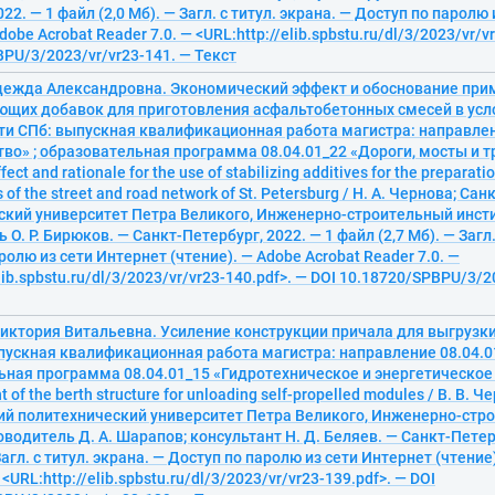
22. — 1 файл (2,0 Мб). — Загл. с титул. экрана. — Доступ по паролю
dobe Acrobat Reader 7.0. — <URL:http://elib.spbstu.ru/dl/3/2023/vr/v
PU/3/2023/vr/vr23-141. — Текст
дежда Александровна. Экономический эффект и обоснование при
ющих добавок для приготовления асфальтобетонных смесей в усл
ти СПб: выпускная квалификационная работа магистра: направлен
во» ; образовательная программа 08.04.01_22 «Дороги, мосты и 
ect and rationale for the use of stabilizing additives for the preparati
s of the street and road network of St. Petersburg / Н. А. Чернова; С
ский университет Петра Великого, Инженерно-строительный инсти
О. Р. Бирюков. — Санкт-Петербург, 2022. — 1 файл (2,7 Мб). — Загл.
ролю из сети Интернет (чтение). — Adobe Acrobat Reader 7.0. —
lib.spbstu.ru/dl/3/2023/vr/vr23-140.pdf>. — DOI 10.18720/SPBPU/3/2
Виктория Витальевна. Усиление конструкции причала для выгрузк
ускная квалификационная работа магистра: направление 08.04.01
ьная программа 08.04.01_15 «Гидротехническое и энергетическое
 of the berth structure for unloading self-propelled modules / В. В. 
ий политехнический университет Петра Великого, Инженерно-стро
водитель Д. А. Шарапов; консультант Н. Д. Беляев. — Санкт-Петерб
Загл. с титул. экрана. — Доступ по паролю из сети Интернет (чтение
 <URL:http://elib.spbstu.ru/dl/3/2023/vr/vr23-139.pdf>. — DOI