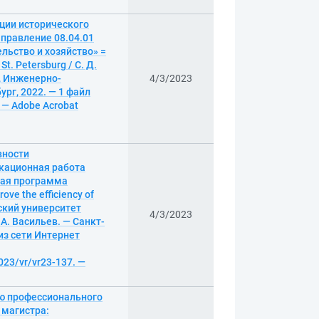
ции исторического
правление 08.04.01
льство и хозяйство» =
 St. Petersburg / С. Д.
, Инженерно-
4/3/2023
рг, 2022. — 1 файл
. — Adobe Acrobat
вности
кационная работа
ная программа
ve the efficiency of
еский университет
4/3/2023
А. Васильев. — Санкт-
 из сети Интернет
023/vr/vr23-137. —
ию профессионального
 магистра: