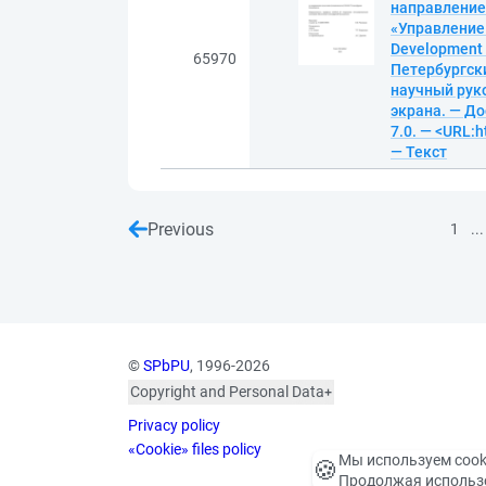
направление 
«Управление
Development o
65970
Петербургск
научный руко
экрана. — До
7.0. — <URL:h
— Текст
Previous
...
1
©
SPbPU
, 1996-2026
Copyright and Personal Data
The photographs are
Privacy policy
published with the
consent of the individuals
«Cookie» files policy
Мы используем cook
🍪
depicted, in accordance
Продолжая использо