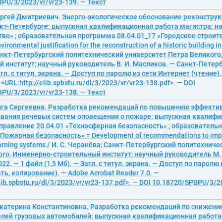
PU/3/2023/vr/vr23-139. — Текст
ергей Дмитриевич. Энерго-экологическое обоснование реконструк
нкт-Петербурге: выпускная квалификационная работа магистра: на
во» ; образовательная программа 08.04.01_17 «Городское строите
ironmental justification for the reconstruction of a historic building in
анкт-Петербургский политехнический университет Петра Великого
 институт; научный руководитель В. И. Масликов. — Санкт-Петербу
агл. с титул. экрана. — Доступ по паролю из сети Интернет (чтение)
 <URL:http://elib.spbstu.ru/dl/3/2023/vr/vr23-138.pdf>. — DOI
PU/3/2023/vr/vr23-138. — Текст
нга Сергеевна. Разработка рекомендаций по повышению эффекти
вания речевых систем оповещения о пожаре: выпускная квалифи
аправление 20.04.01 «Техносферная безопасность» ; образователь
«Пожарная безопасность» = Development of recommendations to impro
warning systems / И. С. Черанёва; Санкт-Петербургский политехнич
го, Инженерно-строительный институт; научный руководитель М. 
22. — 1 файл (1,5 Мб). — Загл. с титул. экрана. — Доступ по паролю
ать, копирование). — Adobe Acrobat Reader 7.0. —
lib.spbstu.ru/dl/3/2023/vr/vr23-137.pdf>. — DOI 10.18720/SPBPU/3/2
Екатерина Константиновна. Разработка рекомендаций по снижен
елей грузовых автомобилей: выпускная квалификационная работа