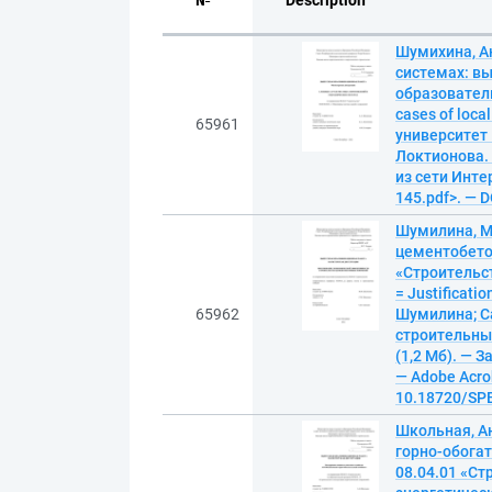
№
Description
Шумихина, А
системах: вы
образовател
cases of loca
65961
университет 
Локтионова. 
из сети Интер
145.pdf>. — 
Шумилина, М
цементобето
«Строительст
= Justificatio
65962
Шумилина; С
строительный
(1,2 Мб). — З
— Adobe Acrob
10.18720/SPB
Школьная, А
горно-обога
08.04.01 «Ст