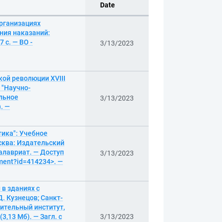
Date
рганизациях
ния наказаний:
 с. — ВО -
3/13/2023
ой революции XVIII
 "Научно-
ельное
3/13/2023
. —
ика": Учебное
осква: Издательский
калавриат. — Доступ
3/13/2023
ument?id=414234>. —
в зданиях с
Д. Кузнецов; Санкт-
ительный институт,
,13 Мб). — Загл. с
3/13/2023