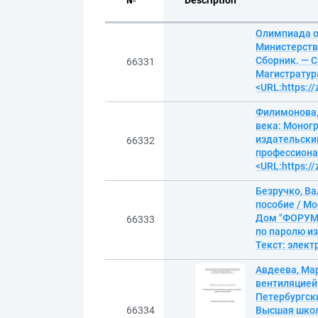
№
Description
Олимпиада о
Министерств
Сборник. — С
66331
Магистратура
<URL:https:/
Филимонова,
века: Моногр
издательский
66332
профессионал
<URL:https:/
Безручко, В
пособие / Мо
Дом "ФОРУМ",
66333
по паролю из
Текст: элек
Авдеева, Ма
вентиляцией:
Петербургск
66334
Высшая школа