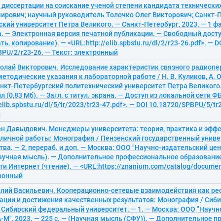
диссертации на соискание ученой степени кандидата технических
ирович; научный руководитель Толочко Олег Викторович; Санкт-
кий университет Петра Великого. — Санкт-Петербург, 2023. — 1 фай
а. — Электронная версия печатной публикации. — Свободный досту
ть, копирование). — <URL:http://elib.spbstu.ru/dl/2/r23-26.pdf>. — D
PU/2/r23-26. — Текст: электронный
колай Викторович. Исследование характеристик связного радиоп
методические указания к лабораторной работе / Н. В. Куликов, А. О.
нкт-Петербургский политехнический университет Петра Великого.
йл (0,83 Мб). — Загл. с титул. экрана. — Доступ из локальной сети 
elib.spbstu.ru/dl/5/tr/2023/tr23-47.pdf>. — DOI 10.18720/SPBPU/5/tr
й
ен Давыдович. Менеджеры университета: теория, практика и эфф
 личной работы: Монография / Пензенский государственный униве
тва. — 2, перераб. и доп. — Москва: ООО "Научно-издательский це
Научная мысль). — Дополнительное профессиональное образование
ти Интернет (чтение). — <URL:https://znanium.com/catalog/docume
тронный
илий Васильевич. Кооперационно-сетевые взаимодействия как ре
ации и достижения качественных результатов: Монография / Си
; Сибирский федеральный университет. — 1. — Москва: ООО "Науч
М", 2023. — 225 с. — (Научная мысль (СФУ)). — Дополнительное 