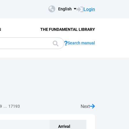
Login
English
S
THE FUNDAMENTAL LIBRARY
Search manual
Next
...
9
17193
Arrival