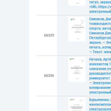
титул. экран
<URL:https://
электронны
Симаков, Дм
тхэквондисто
спорта: авто
Симаков Дми
66335
Петербургски
экрана. — Эл
печать, копир
— Текст: эл
Нечаев, Арт
хоккеистов 1
соискание уч
руководител
66336
университет и
— Электронна
копирование).
электронны
Бурьяненко,
нанокомпози
спектроскоп