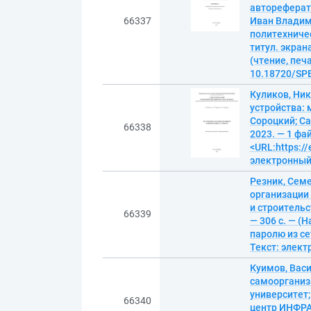
автореферат 
66337
Иван Владим
политехничес
титул. экран
(чтение, печа
10.18720/SPB
Куликов, Ни
устройства: 
Сороцкий; Са
66338
2023. — 1 фа
<URL:https://
электронны
Резник, Сем
организации
и строительс
66339
— 306 с. — (
паролю из се
Текст: элек
Куимов, Вас
самоорганиз
университет
66340
центр ИНФРА-