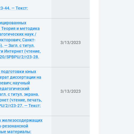
23-44. — Текст:
фицированных
. Теория и методика
гогических наук /
кторович; Санкт-
3/13/2023
 — Загл. с титул.
ти Интернет (чтение,
8720/SPBPU/2/r23-28.
й подготовки юных
ферат диссертации на
ревич; научный
едагогический
3/13/2023
гл. с титул. экрана.
нет (чтение, печать,
PU/2/r23-27. — Текст:
 в железосодержащих
а-резонансной
нные материалы: