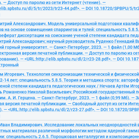
а. — Доступ по паролю из сети Интернет (чтение). —
elib.spbstu.ru/dl/5/tr/2023/tr23-44.pdf>. — DOI 10.18720/SPBPU/5/tr
й
итрий Александрович. Модель универсальной подготовки квали
в на основе совмещения спаррингов и тулей: специальность 5.8.5
реферат диссертации на соискание ученой степени кандидата педа
трий Александрович; научный руководитель Руденко Геннадий Ви
й горный университет. — Санкт-Петербург, 2023. — 1 файл (1,00 Мб).
ектронная версия печатной публикации. — Доступ по паролю из се
ование). — <URL:http://elib.spbstu.ru/dl/2/r23-28.pdf>. — DOI 10.1
ектронный
ём Игоревич. Технология синхронизации технической и физическо
2-14 лет: специальность 5.8.5. Теория и методика спорта: авторе
еной степени кандидата педагогических наук / Нечаев Артём Иго
ь Романенко Николай Васильевич; Российский государственный п
м. А. И. Герцена. — Санкт-Петербург, 2023. — 1 файл (0,99 Мб). — За
я версия печатной публикации. — Свободный доступ из сети Интер
 — <URL:http://elib.spbstu.ru/dl/2/r23-27.pdf>. — DOI 10.18720/SPB
й
 Иван Владимирович. Исследование локальных неоднородностей
тных материалах различной морфологии методом ядерной гамм
ии: специальность 2.6.5. Порошковая металлургия и композицио