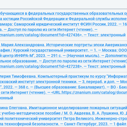
бучающихся в федеральных государственных образовательных о
а юстиции Российской Федерации и Федеральной службы исполне
амара: Самарский юридический институт ФСИН России, 2022. — 167
. — Доступ по паролю из сети Интернет (чтение). —
/znanium.com/catalog/document?id=427436>. — Текст: электронный
 Мария Александровна. Исторические портреты эпохи Американск
афия / Курский государственный университет. — 1. — Москва: ООО
 центр ИНФРА-М", 2023. — 291 с. — (Научная мысль). — Дополнит
ьное образование. — Доступ по паролю из сети Интернет (чтение)
/znanium.com/catalog/document?id=427238>. — Текст: электронный
алерия Тимофеевна. Компьютерный практикум по курсу "Информат
сковский институт электронной техники. — 3, перераб. и доп. — М
 2022. — 368 с. — (Высшее образование: Бакалавриат). — ВО - Ба
 сети Интернет (чтение). — <URL:https://znanium.com/catalog/doc
тронный
рина Олеговна. Имитационное моделирование пожарных ситуаций 
 учебно-методическое пособие / М. О. Авдеева, В. А. Лушкина, Ю. 
ий политехнический университет Петра Великого, Инженерно-стро
 техносферной безопасности. — Санкт-Петербург, 2023. — 1 файл (3