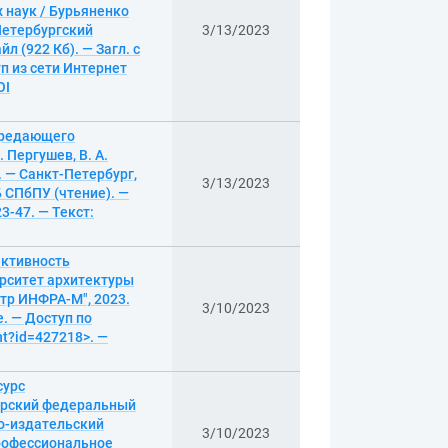
 наук / Бурьяненко
Петербургский
3/13/2023
л (922 Кб). — Загл. с
п из сети Интернет
OI
ередающего
 Пергушев, В. А.
 — Санкт-Петербург,
3/13/2023
ФБ СПбПУ (чтение). —
23-47. — Текст:
ективность
рситет архитектуры
нтр ИНФРА-М", 2023.
3/10/2023
. — Доступ по
nt?id=427218>. —
сурс
бирский федеральный
но-издательский
3/10/2023
профессиональное