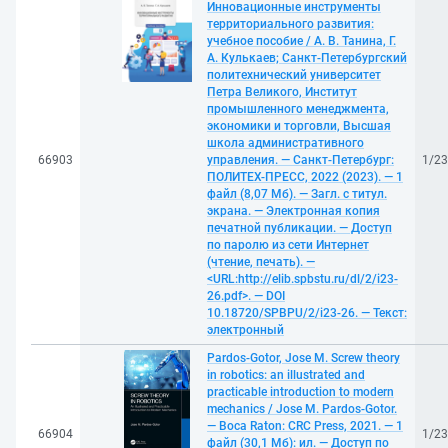
Инновационные инструменты
территориального развития:
учебное пособие / А. В. Танина, Г.
А. Кулькаев; Санкт-Петербургский
политехнический университет
Петра Великого, Институт
промышленного менеджмента,
экономики и торговли, Высшая
школа административного
66903
управления. — Санкт-Петербург:
1/2
ПОЛИТЕХ-ПРЕСС, 2022 (2023). — 1
файл (8,07 Мб). — Загл. с титул.
экрана. — Электронная копия
печатной публикации. — Доступ
по паролю из сети Интернет
(чтение, печать). —
<URL:http://elib.spbstu.ru/dl/2/i23-
26.pdf>. — DOI
10.18720/SPBPU/2/i23-26. — Текст:
электронный
Pardos-Gotor, Jose M. Screw theory
in robotics: an illustrated and
practicable introduction to modern
mechanics / Jose M. Pardos-Gotor.
— Boca Raton: CRC Press, 2021. — 1
66904
1/2
файл (30,1 Мб): ил. — Доступ по