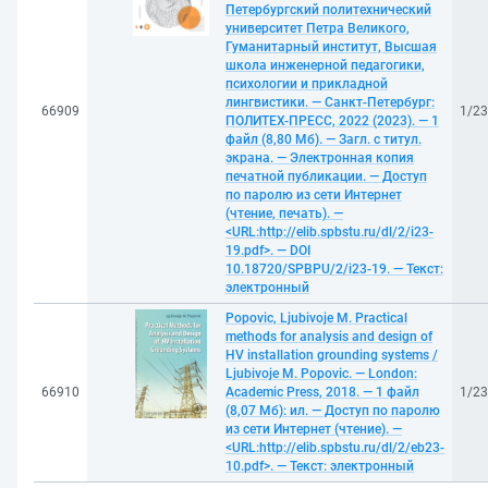
Петербургский политехнический
университет Петра Великого,
Гуманитарный институт, Высшая
школа инженерной педагогики,
психологии и прикладной
лингвистики. — Санкт-Петербург:
66909
1/2
ПОЛИТЕХ-ПРЕСС, 2022 (2023). — 1
файл (8,80 Мб). — Загл. с титул.
экрана. — Электронная копия
печатной публикации. — Доступ
по паролю из сети Интернет
(чтение, печать). —
<URL:http://elib.spbstu.ru/dl/2/i23-
19.pdf>. — DOI
10.18720/SPBPU/2/i23-19. — Текст:
электронный
Popovic, Ljubivoje M. Practical
methods for analysis and design of
HV installation grounding systems /
Ljubivoje M. Popovic. — London:
66910
Academic Press, 2018. — 1 файл
1/2
(8,07 Мб): ил. — Доступ по паролю
из сети Интернет (чтение). —
<URL:http://elib.spbstu.ru/dl/2/eb23-
10.pdf>. — Текст: электронный