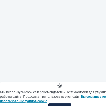
Pursuant to Art. 152.1 of
the Civil Code of the
Russian Federation
("Protection of a Citizen's
Image"), all photographic
materials are protected
by copyright. Copying
them or using them
further without the
written consent of the
copyright holder is
prohibited.
When using materials
from the site please make
an active link to the
source
🍪
Мы используем cookies и рекомендательные технологии для улучш
работы сайта. Продолжая использовать этот сайт,
Вы соглашаетес
использование файлов cookie
.