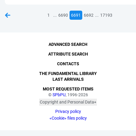
...
...
1
6690
6691
6692
17193
ADVANCED SEARCH
ATTRIBUTE SEARCH
CONTACTS
THE FUNDAMENTAL LIBRARY
LAST ARRIVALS
MOST REQUESTED ITEMS
©
SPbPU
, 1996-2026
Copyright and Personal Data
The photographs are
Privacy policy
published with the
consent of the individuals
«Cookie» files policy
depicted, in accordance
with the requirements of
personal data legislation.