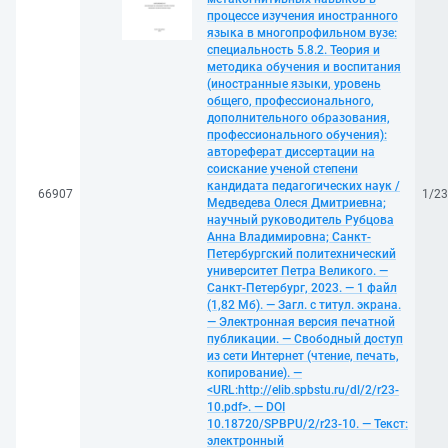
процессе изучения иностранного
языка в многопрофильном вузе:
специальность 5.8.2. Теория и
методика обучения и воспитания
(иностранные языки, уровень
общего, профессионального,
дополнительного образования,
профессионального обучения):
автореферат диссертации на
соискание ученой степени
кандидата педагогических наук /
66907
1/2
Медведева Олеся Дмитриевна;
научный руководитель Рубцова
Анна Владимировна; Санкт-
Петербургский политехнический
университет Петра Великого. —
Санкт-Петербург, 2023. — 1 файл
(1,82 Мб). — Загл. с титул. экрана.
— Электронная версия печатной
публикации. — Свободный доступ
из сети Интернет (чтение, печать,
копирование). —
<URL:http://elib.spbstu.ru/dl/2/r23-
10.pdf>. — DOI
10.18720/SPBPU/2/r23-10. — Текст:
электронный