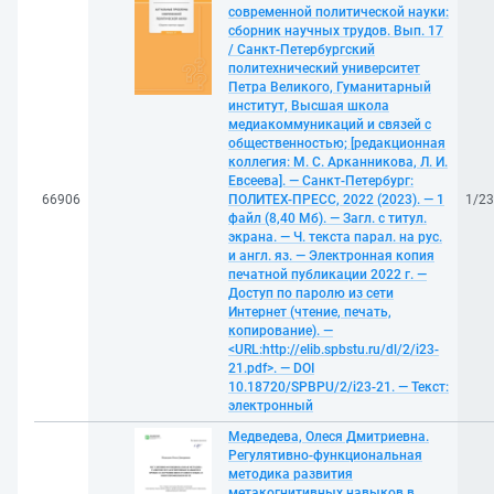
современной политической науки:
сборник научных трудов. Вып. 17
/ Санкт-Петербургский
политехнический университет
Петра Великого, Гуманитарный
институт, Высшая школа
медиакоммуникаций и связей с
общественностью; [редакционная
коллегия: М. С. Арканникова, Л. И.
Евсеева]. — Санкт-Петербург:
66906
ПОЛИТЕХ-ПРЕСС, 2022 (2023). — 1
1/2
файл (8,40 Мб). — Загл. с титул.
экрана. — Ч. текста парал. на рус.
и англ. яз. — Электронная копия
печатной публикации 2022 г. —
Доступ по паролю из сети
Интернет (чтение, печать,
копирование). —
<URL:http://elib.spbstu.ru/dl/2/i23-
21.pdf>. — DOI
10.18720/SPBPU/2/i23-21. — Текст:
электронный
Медведева, Олеся Дмитриевна.
Регулятивно-функциональная
методика развития
метакогнитивных навыков в