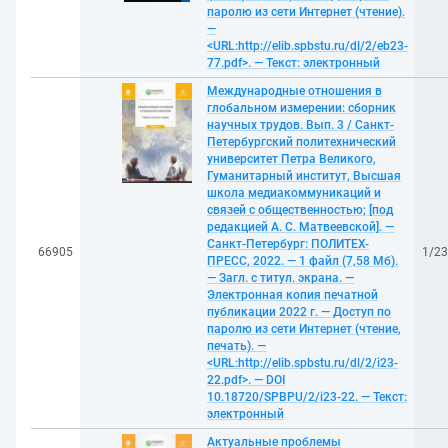
паролю из сети Интернет (чтение).
—
<URL:http://elib.spbstu.ru/dl/2/eb23-
77.pdf>. — Текст: электронный
Международные отношения в
глобальном измерении: сборник
научных трудов. Вып. 3 / Санкт-
Петербургский политехнический
университет Петра Великого,
Гуманитарный институт, Высшая
школа медиакоммуникаций и
связей с общественностью; [под
редакцией А. С. Матвеевской]. —
Санкт-Петербург: ПОЛИТЕХ-
66905
1/2
ПРЕСС, 2022. — 1 файл (7,58 Мб).
— Загл. с титул. экрана. —
Электронная копия печатной
публикации 2022 г. — Доступ по
паролю из сети Интернет (чтение,
печать). —
<URL:http://elib.spbstu.ru/dl/2/i23-
22.pdf>. — DOI
10.18720/SPBPU/2/i23-22. — Текст:
электронный
Актуальные проблемы