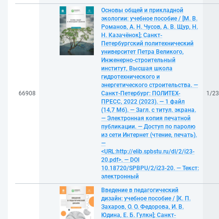
Основы общей и прикладной
экологии: учебное пособие / [М. В.
Романов, А. Н. Чусов, А. В. Щур, Н.
Н. Казачёнок]; Санкт-
Петербургский политехнический
университет Петра Великого,
Инженерно-строительный
институт, Высшая школа
гидротехнического и
энергетического строительства. —
66908
Санкт-Петербург: ПОЛИТЕХ-
1/2
ПРЕСС, 2022 (2023). — 1 файл
(14,7 Мб). — Загл. с титул. экрана.
— Электронная копия печатной
публикации. — Доступ по паролю
из сети Интернет (чтение, печать).
—
<URL:http://elib.spbstu.ru/dl/2/i23-
20.pdf>. — DOI
10.18720/SPBPU/2/i23-20. — Текст:
электронный
Введение в педагогический
дизайн: учебное пособие / [К. П.
Захаров, О. О. Федорова, И. В.
Юдина, Е. Б. Гулкн]; Санкт-