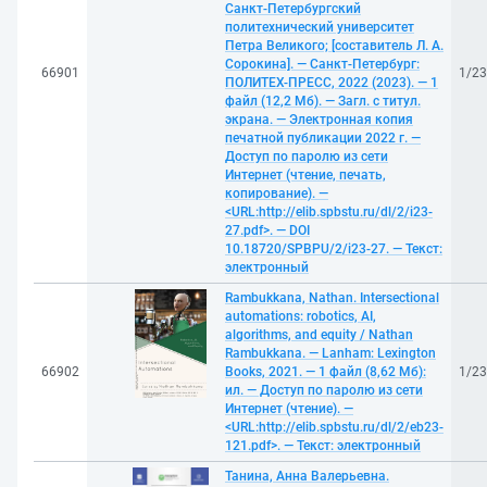
Санкт-Петербургский
политехнический университет
Петра Великого; [составитель Л. А.
Сорокина]. — Санкт-Петербург:
66901
1/2
ПОЛИТЕХ-ПРЕСС, 2022 (2023). — 1
файл (12,2 Мб). — Загл. с титул.
экрана. — Электронная копия
печатной публикации 2022 г. —
Доступ по паролю из сети
Интернет (чтение, печать,
копирование). —
<URL:http://elib.spbstu.ru/dl/2/i23-
27.pdf>. — DOI
10.18720/SPBPU/2/i23-27. — Текст:
электронный
Rambukkana, Nathan. Intersectional
automations: robotics, AI,
algorithms, and equity / Nathan
Rambukkana. — Lanham: Lexington
66902
Books, 2021. — 1 файл (8,62 Мб):
1/2
ил. — Доступ по паролю из сети
Интернет (чтение). —
<URL:http://elib.spbstu.ru/dl/2/eb23-
121.pdf>. — Текст: электронный
Танина, Анна Валерьевна.