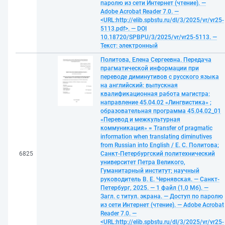
паролю из сети Интернет (чтение). —
Adobe Acrobat Reader 7.0. —
<URL:http://elib.spbstu.ru/dl/3/2025/vr/vr25-
5113.pdf>. — DOI
10.18720/SPBPU/3/2025/vr/vr25-5113. —
Текст: электронный
Политова, Елена Сергеевна. Передача
прагматической информации при
переводе диминутивов с русского языка
на английский: выпускная
квалификационная работа магистра:
направление 45.04.02 «Лингвистика» ;
образовательная программа 45.04.02_01
«Перевод и межкультурная
коммуникация» = Transfer of pragmatic
information when translating diminutives
from Russian into English / Е. С. Политова;
6825
Санкт-Петербургский политехнический
университет Петра Великого,
Гуманитарный институт; научный
руководитель В. Е. Чернявская. — Санкт-
Петербург, 2025. — 1 файл (1,0 Мб). —
Загл. с титул. экрана. — Доступ по паролю
из сети Интернет (чтение). — Adobe Acrobat
Reader 7.0. —
<URL:http://elib.spbstu.ru/dl/3/2025/vr/vr25-