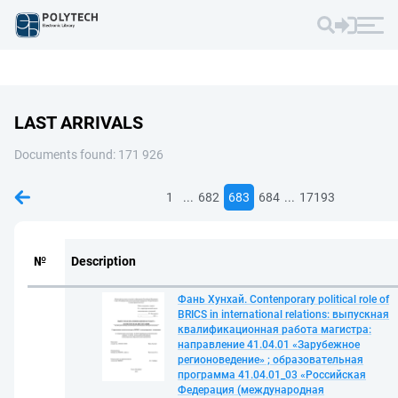
LAST ARRIVALS
Documents found: 171 926
...
...
1
682
683
684
17193
№
Description
Фань Хунхай. Contenporary political role of
BRICS in international relations: выпускная
квалификационная работа магистра:
направление 41.04.01 «Зарубежное
регионоведение» ; образовательная
программа 41.04.01_03 «Российская
Федерация (международная