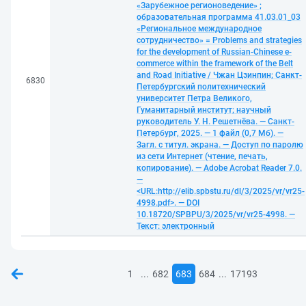
«Зарубежное регионоведение» ;
образовательная программа 41.03.01_03
«Региональное международное
сотрудничество» = Problems and strategies
for the development of Russian-Chinese e-
commerce within the framework of the Belt
and Road Initiative / Чжан Цзинпин; Санкт-
6830
Петербургский политехнический
университет Петра Великого,
Гуманитарный институт; научный
руководитель У. Н. Решетнёва. — Санкт-
Петербург, 2025. — 1 файл (0,7 Мб). —
Загл. с титул. экрана. — Доступ по паролю
из сети Интернет (чтение, печать,
копирование). — Adobe Acrobat Reader 7.0.
—
<URL:http://elib.spbstu.ru/dl/3/2025/vr/vr25-
4998.pdf>. — DOI
10.18720/SPBPU/3/2025/vr/vr25-4998. —
Текст: электронный
...
...
1
682
683
684
17193