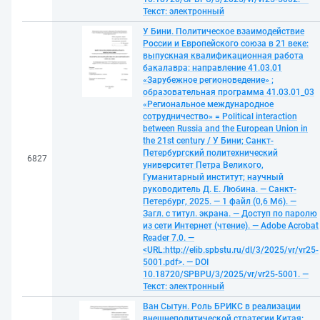
Текст: электронный
У Бини. Политическое взаимодействие
России и Европейского союза в 21 веке:
выпускная квалификационная работа
бакалавра: направление 41.03.01
«Зарубежное регионоведение» ;
образовательная программа 41.03.01_03
«Региональное международное
сотрудничество» = Political interaction
between Russia and the European Union in
the 21st century / У Бини; Санкт-
Петербургский политехнический
6827
университет Петра Великого,
Гуманитарный институт; научный
руководитель Д. Е. Любина. — Санкт-
Петербург, 2025. — 1 файл (0,6 Мб). —
Загл. с титул. экрана. — Доступ по паролю
из сети Интернет (чтение). — Adobe Acrobat
Reader 7.0. —
<URL:http://elib.spbstu.ru/dl/3/2025/vr/vr25-
5001.pdf>. — DOI
10.18720/SPBPU/3/2025/vr/vr25-5001. —
Текст: электронный
Ван Сытун. Роль БРИКС в реализации
внешнеполитической стратегии Китая: