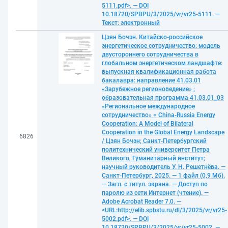
5111.pdf>. — DOI
10.18720/SPBPU/3/2025/vr/vr25-5111. —
Текст: электронный
Цзян Бочэн. Китайско-российское
энергетическое сотрудничество: модель
двустороннего сотрудничества в
глобальном энергетическом ландшафте:
выпускная квалификационная работа
бакалавра: направление 41.03.01
«Зарубежное регионоведение» ;
образовательная программа 41.03.01_03
«Региональное международное
сотрудничество» = China-Russia Energy
Cooperation: A Model of Bilateral
Cooperation in the Global Energy Landscape
6826
/ Цзян Бочэн; Санкт-Петербургский
политехнический университет Петра
Великого, Гуманитарный институт;
научный руководитель У. Н. Решетнёва. —
Санкт-Петербург, 2025. — 1 файл (0,9 Мб).
— Загл. с титул. экрана. — Доступ по
паролю из сети Интернет (чтение). —
Adobe Acrobat Reader 7.0. —
<URL:http://elib.spbstu.ru/dl/3/2025/vr/vr25-
5002.pdf>. — DOI
10.18720/SPBPU/3/2025/vr/vr25-5002. —