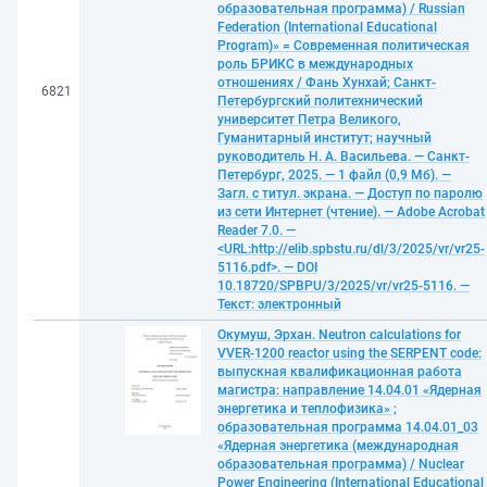
образовательная программа) / Russian
Federation (International Educational
Program)» = Современная политическая
роль БРИКС в международных
отношениях / Фань Хунхай; Санкт-
6821
Петербургский политехнический
университет Петра Великого,
Гуманитарный институт; научный
руководитель Н. А. Васильева. — Санкт-
Петербург, 2025. — 1 файл (0,9 Мб). —
Загл. с титул. экрана. — Доступ по паролю
из сети Интернет (чтение). — Adobe Acrobat
Reader 7.0. —
<URL:http://elib.spbstu.ru/dl/3/2025/vr/vr25-
5116.pdf>. — DOI
10.18720/SPBPU/3/2025/vr/vr25-5116. —
Текст: электронный
Окумуш, Эрхан. Neutron calculations for
VVER-1200 reactor using the SERPENT code:
выпускная квалификационная работа
магистра: направление 14.04.01 «Ядерная
энергетика и теплофизика» ;
образовательная программа 14.04.01_03
«Ядерная энергетика (международная
образовательная программа) / Nuclear
Power Engineering (International Educational