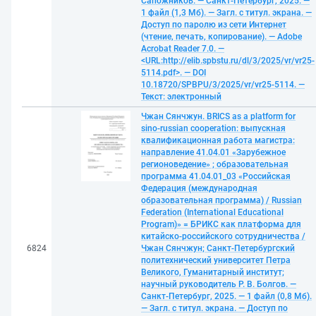
Сапожников. — Санкт-Петербург, 2025. —
1 файл (1,3 Мб). — Загл. с титул. экрана. —
Доступ по паролю из сети Интернет
(чтение, печать, копирование). — Adobe
Acrobat Reader 7.0. —
<URL:http://elib.spbstu.ru/dl/3/2025/vr/vr25-
5114.pdf>. — DOI
10.18720/SPBPU/3/2025/vr/vr25-5114. —
Текст: электронный
Чжан Сянчжун. BRICS as a platform for
sino-russian cooperation: выпускная
квалификационная работа магистра:
направление 41.04.01 «Зарубежное
регионоведение» ; образовательная
программа 41.04.01_03 «Российская
Федерация (международная
образовательная программа) / Russian
Federation (International Educational
Program)» = БРИКС как платформа для
китайско-российского сотрудничества /
6824
Чжан Сянчжун; Санкт-Петербургский
политехнический университет Петра
Великого, Гуманитарный институт;
научный руководитель Р. В. Болгов. —
Санкт-Петербург, 2025. — 1 файл (0,8 Мб).
— Загл. с титул. экрана. — Доступ по