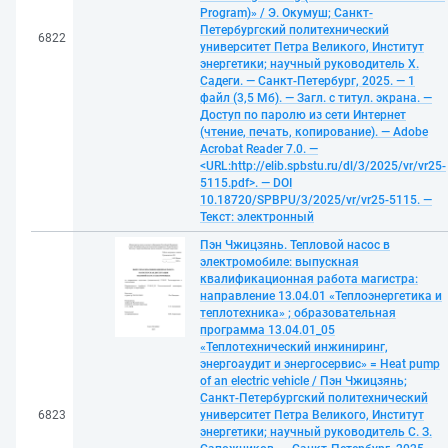
Program)» / Э. Окумуш; Санкт-
Петербургский политехнический
6822
университет Петра Великого, Институт
энергетики; научный руководитель Х.
Садеги. — Санкт-Петербург, 2025. — 1
файл (3,5 Мб). — Загл. с титул. экрана. —
Доступ по паролю из сети Интернет
(чтение, печать, копирование). — Adobe
Acrobat Reader 7.0. —
<URL:http://elib.spbstu.ru/dl/3/2025/vr/vr25-
5115.pdf>. — DOI
10.18720/SPBPU/3/2025/vr/vr25-5115. —
Текст: электронный
Пэн Чжицзянь. Тепловой насос в
электромобиле: выпускная
квалификационная работа магистра:
направление 13.04.01 «Теплоэнергетика и
теплотехника» ; образовательная
программа 13.04.01_05
«Теплотехнический инжиниринг,
энергоаудит и энергосервис» = Heat pump
of an electric vehicle / Пэн Чжицзянь;
Санкт-Петербургский политехнический
6823
университет Петра Великого, Институт
энергетики; научный руководитель С. З.