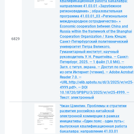
квалификационная работа бакалавра:
направление 41.03.01 «Зарубежное
регионоведение» ; образовательная
программа 41.03.01_03 «Региональное
международное сотрудничество» =
Economic cooperation between China and
Russia within the framework of the Shanghai
Cooperation Organization / Хань Юнцзе;
6829
Санкт-Петербургский политехнический
университет Петра Великого,
Гуманитарный институт; научный
руководитель У. Н. Решетнёва. — Санкт-
Петербург, 2025. — 1 файл (1,0 Мб). —
Загл. с титул. экрана. — Доступ по паролю
из сети Интернет (чтение). — Adobe Acrobat
Reader 7.0. —
<URL:http://elib.spbstu.ru/dl/3/2025/vr/vr25-
4999.pdf>. — DOI
10.18720/SPBPU/3/2025/vr/vr25-4999. —
Текст: электронный
Чжан Цзинпин. Проблемы и стратегии
развития российско-китайской
электронной коммерции в рамках
инициативы «Один пояс - один путь»:
выпускная квалификационная работа
бакалавра: направление 41.03.01