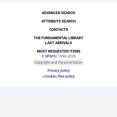
ADVANCED SEARCH
ATTRIBUTE SEARCH
CONTACTS
THE FUNDAMENTAL LIBRARY
LAST ARRIVALS
MOST REQUESTED ITEMS
©
SPbPU
, 1996-2026
Copyright and Personal Data
The photographs are
Privacy policy
published with the
consent of the individuals
«Cookie» files policy
depicted, in accordance
with the requirements of
personal data legislation.
Pursuant to Art. 152.1 of
the Civil Code of the
Russian Federation
("Protection of a Citizen's
Image"), all photographic