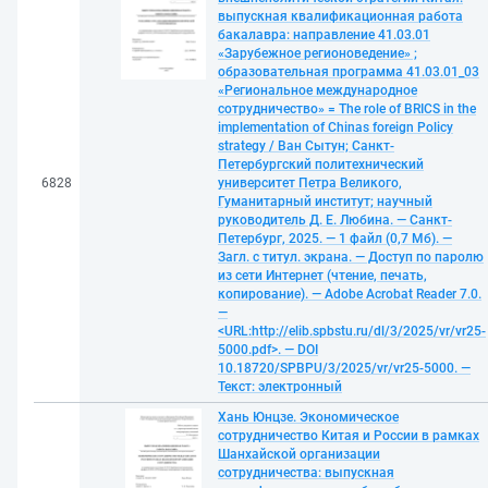
выпускная квалификационная работа
бакалавра: направление 41.03.01
«Зарубежное регионоведение» ;
образовательная программа 41.03.01_03
«Региональное международное
сотрудничество» = The role of BRICS in the
implementation of Chinas foreign Policy
strategy / Ван Сытун; Санкт-
Петербургский политехнический
6828
университет Петра Великого,
Гуманитарный институт; научный
руководитель Д. Е. Любина. — Санкт-
Петербург, 2025. — 1 файл (0,7 Мб). —
Загл. с титул. экрана. — Доступ по паролю
из сети Интернет (чтение, печать,
копирование). — Adobe Acrobat Reader 7.0.
—
<URL:http://elib.spbstu.ru/dl/3/2025/vr/vr25-
5000.pdf>. — DOI
10.18720/SPBPU/3/2025/vr/vr25-5000. —
Текст: электронный
Хань Юнцзе. Экономическое
сотрудничество Китая и России в рамках
Шанхайской организации
сотрудничества: выпускная