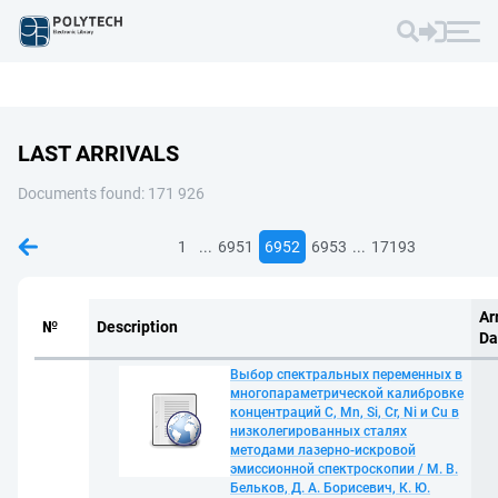
LAST ARRIVALS
Documents found: 171 926
...
...
1
6951
6952
6953
17193
Ar
№
Description
Da
Выбор спектральных переменных в
многопараметрической калибровке
концентраций C, Mn, Si, Cr, Ni и Cu в
низколегированных сталях
методами лазерно-искровой
эмиссионной спектроскопии / М. В.
Бельков, Д. А. Борисевич, К. Ю.