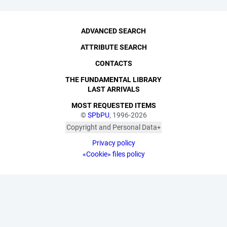
ADVANCED SEARCH
ATTRIBUTE SEARCH
CONTACTS
THE FUNDAMENTAL LIBRARY
LAST ARRIVALS
MOST REQUESTED ITEMS
©
SPbPU
, 1996-2026
Copyright and Personal Data
The photographs are
Privacy policy
published with the
consent of the individuals
«Cookie» files policy
depicted, in accordance
with the requirements of
personal data legislation.
Pursuant to Art. 152.1 of
the Civil Code of the
Russian Federation
("Protection of a Citizen's