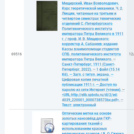
Мещерский, Иван Всеволодович.
Курс теоретической механики. Ч. 2.
Лекции, читанные на третьем и
четвертом семестрах технических
отделений С.-Петербургского
Политехнического института
императора Петра Великого в 1911
г. / проф. И. В. Мещерского;
корректор А. Сабанеев; издание
Кассы взаимопомощи студентов
69516
СПБ. политехнического института
12
императора Петра Великого. —
Санкт-Петербург, 1911 (Санкт-
Петербург, 2022). — 1 файл (15.14
Кб). — Загл. с титул. экрана. —
Цифровая копия печатной
публикации 1911 г. — Доступ по
паролю из сети Интернет (чтение). —
<URL:http://elib.spbstu.ru/dl/2/ed-
4039_220001_0000738573bx.pdf>. —
Текст: электронный
Оптические метки на основе
золотых нанозвёзд для ГКР-
картирования тканей с
использованием красных
медицинских лазеров / В. О. Свинко,