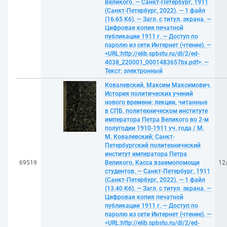
Великого. — Санкт-Петербург, 1911
(Санкт-Петербург, 2022). — 1 файл
(16.65 Кб). — Загл. с титул. экрана. —
Цифровая копия печатной
публикации 1911 г. — Доступ по
паролю из сети Интернет (чтение). —
<URL:http://elib.spbstu.ru/dl/2/ed-
4038_220001_0001483657bx.pdf>. —
Текст: электронный
Ковалевский, Максим Максимович.
История политических учений
нового времени: лекции, читанные
в СПБ. политехническом институте
императора Петра Великого во 2-м
полугодии 1910-1911 уч. года / М.
М. Ковалевский; Санкт-
Петербургский политехнический
институт императора Петра
69519
Великого, Касса взаимопомощи
12
студентов. — Санкт-Петербург, 1911
(Санкт-Петербург, 2022). — 1 файл
(13.40 Кб). — Загл. с титул. экрана. —
Цифровая копия печатной
публикации 1911 г. — Доступ по
паролю из сети Интернет (чтение). —
<URL:http://elib.spbstu.ru/dl/2/ed-