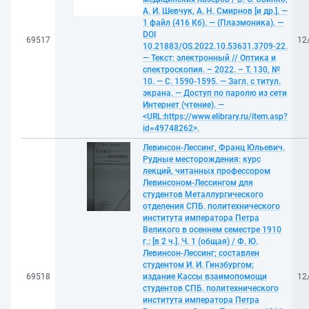
А. И. Шевчук, А. Н. Смирнов [и др.]. —
1 файл (416 Кб). — (Плазмоника). —
DOI
69517
12
10.21883/OS.2022.10.53631.3709-22.
— Текст: электронный // Оптика и
спектроскопия. – 2022. – Т. 130, №
10. — С. 1590-1595. — Загл. с титул.
экрана. — Доступ по паролю из сети
Интернет (чтение). —
<URL:https://www.elibrary.ru/item.asp?
id=49748262>.
Левинсон-Лессинг, Франц Юльевич.
Рудные месторождения: курс
лекций, читанных профессором
Левинсоном-Лессингом для
студентов Металлургического
отделения СПБ. политехнического
института императора Петра
Великого в осеннем семестре 1910
г.: [в 2 ч.]. Ч. 1 (общая) / Ф. Ю.
Левинсон-Лессинг; составлен
студентом И. И. Гинзбургом;
69518
издание Кассы взаимопомощи
12
студентов СПБ. политехнического
института императора Петра