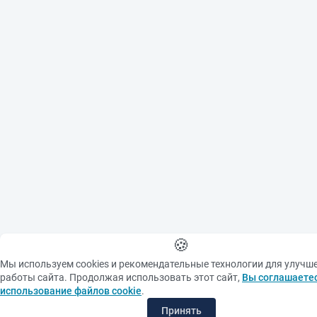
Image"), all photographic
materials are protected
by copyright. Copying
them or using them
further without the
written consent of the
copyright holder is
prohibited.
When using materials
from the site please make
an active link to the
source
🍪
Мы используем cookies и рекомендательные технологии для улучш
работы сайта. Продолжая использовать этот сайт,
Вы соглашаетес
использование файлов cookie
.
Принять