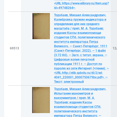
<URL:https://www.elibrary.ru/item.asp?
id=49748264>.
Торубаев, Михаил Александрович.
Калибровка пружин индикатора и
определение для них среднего
масштаба / преп. М. А. Торубаев;
издание Кассы взаимопомощи
студентов СПб. политехнического
института императора Петра
Великого. — Санкт-Петербург, 1911
69513
12
(Санкт-Петербург, 2022). — 1 файл
(3.72 Кб). — Загл. с титул. экрана. —
Цифровая копия печатной
публикации 1911 г. — Доступ по
паролю из сети Интернет (чтение). —
<URL:http://elib.spbstu.ru/dl/2/ed-
4041_220001_0000750679bx.pdf>. —
Текст: электронный
Торубаев, Михаил Александрович.
Испытание манометров и
вакуумметров / преп. М. А.
Торубаев; издание Кассы
взаимопомощи студентов СПб.
политехнического института
императора Петра Великого. —