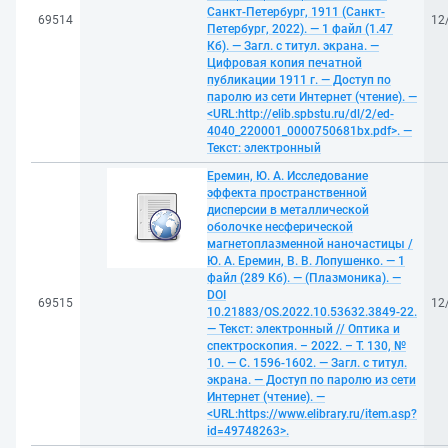
Санкт-Петербург, 1911 (Санкт-
69514
12
Петербург, 2022). — 1 файл (1.47
Кб). — Загл. с титул. экрана. —
Цифровая копия печатной
публикации 1911 г. — Доступ по
паролю из сети Интернет (чтение). —
<URL:http://elib.spbstu.ru/dl/2/ed-
4040_220001_0000750681bx.pdf>. —
Текст: электронный
Еремин, Ю. А. Исследование
эффекта пространственной
дисперсии в металлической
оболочке несферической
магнетоплазменной наночастицы /
Ю. А. Еремин, В. В. Лопушенко. — 1
файл (289 Кб). — (Плазмоника). —
DOI
69515
12
10.21883/OS.2022.10.53632.3849-22.
— Текст: электронный // Оптика и
спектроскопия. – 2022. – Т. 130, №
10. — С. 1596-1602. — Загл. с титул.
экрана. — Доступ по паролю из сети
Интернет (чтение). —
<URL:https://www.elibrary.ru/item.asp?
id=49748263>.