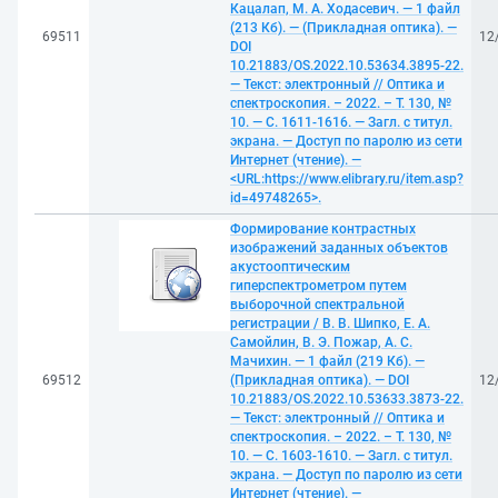
Кацалап, М. А. Ходасевич. — 1 файл
(213 Кб). — (Прикладная оптика). —
69511
12
DOI
10.21883/OS.2022.10.53634.3895-22.
— Текст: электронный // Оптика и
спектроскопия. – 2022. – Т. 130, №
10. — С. 1611-1616. — Загл. с титул.
экрана. — Доступ по паролю из сети
Интернет (чтение). —
<URL:https://www.elibrary.ru/item.asp?
id=49748265>.
Формирование контрастных
изображений заданных объектов
акустооптическим
гиперспектрометром путем
выборочной спектральной
регистрации / В. В. Шипко, Е. А.
Самойлин, В. Э. Пожар, А. С.
Мачихин. — 1 файл (219 Кб). —
69512
(Прикладная оптика). — DOI
12
10.21883/OS.2022.10.53633.3873-22.
— Текст: электронный // Оптика и
спектроскопия. – 2022. – Т. 130, №
10. — С. 1603-1610. — Загл. с титул.
экрана. — Доступ по паролю из сети
Интернет (чтение). —