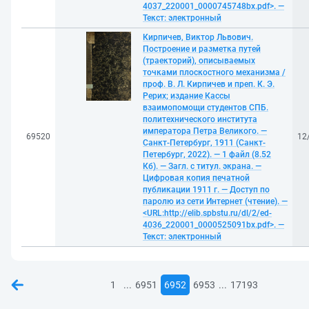
4037_220001_0000745748bx.pdf>. —
Текст: электронный
Кирпичев, Виктор Львович.
Построение и разметка путей
(траекторий), описываемых
точками плоскостного механизма /
проф. В. Л. Кирпичев и преп. К. Э.
Рерих; издание Кассы
взаимопомощи студентов СПБ.
политехнического института
императора Петра Великого. —
69520
12
Санкт-Петербург, 1911 (Санкт-
Петербург, 2022). — 1 файл (8.52
Кб). — Загл. с титул. экрана. —
Цифровая копия печатной
публикации 1911 г. — Доступ по
паролю из сети Интернет (чтение). —
<URL:http://elib.spbstu.ru/dl/2/ed-
4036_220001_0000525091bx.pdf>. —
Текст: электронный
...
...
1
6951
6952
6953
17193