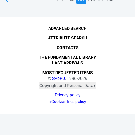
ADVANCED SEARCH
ATTRIBUTE SEARCH
CONTACTS
THE FUNDAMENTAL LIBRARY
LAST ARRIVALS
MOST REQUESTED ITEMS
©
SPbPU
, 1996-2026
Copyright and Personal Data
The photographs are
Privacy policy
published with the
consent of the individuals
«Cookie» files policy
depicted, in accordance
with the requirements of
personal data legislation.
Pursuant to Art. 152.1 of
the Civil Code of the