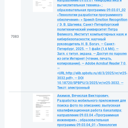
направление 09.03.01 «Информатика и
вычислительная техника» ;
образовательная программа 09.03.01_02
«Технологии разработки программного
обеспечения» = Speech Emotion Recognition
/ Э. В. Шагеева; Санкт-Петербургский
политехнический университет Петра
Великого, Институт компьютерных наук и
7083
кибербезопасности; научный
руководитель Н. В. Богач. — Санкт-
Петербург, 2025. — 1 файл (1,6 Мб). —
Загл. с титул. экрана. — Доступ по паролю
из сети Интернет (чтение, печать,
копирование). — Adobe Acrobat Reader 7.0.
—
<URL:http://elib.spbstu.ru/dl/3/2025/vr/vr25-
3032.pdf>. — DOI
10.18720/SPBPU/3/2025/vr/vr25-3032. —
Текст: электронный
Акимов, Вячеслав Викторович.
Разработка мобильного приложения для
поиска фото по описанию: выпускная
квалификационная работа бакалавра:
направление 09.03.04 «Программная
инженерия» ; образовательная
программа 09.03.04_01 «Технология