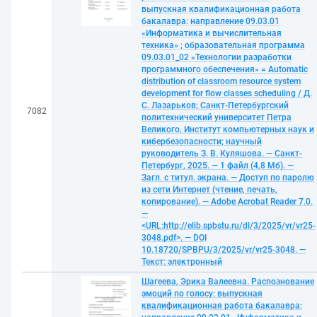
выпускная квалификационная работа
бакалавра: направление 09.03.01
«Информатика и вычислительная
техника» ; образовательная программа
09.03.01_02 «Технологии разработки
программного обеспечения» = Automatic
distribution of classroom resource system
development for flow classes scheduling / Д.
С. Лазарьков; Санкт-Петербургский
7082
политехнический университет Петра
Великого, Институт компьютерных наук и
кибербезопасности; научный
руководитель З. В. Куляшова. — Санкт-
Петербург, 2025. — 1 файл (4,8 Мб). —
Загл. с титул. экрана. — Доступ по паролю
из сети Интернет (чтение, печать,
копирование). — Adobe Acrobat Reader 7.0.
—
<URL:http://elib.spbstu.ru/dl/3/2025/vr/vr25-
3048.pdf>. — DOI
10.18720/SPBPU/3/2025/vr/vr25-3048. —
Текст: электронный
Шагеева, Эрика Валеевна. Распознование
эмоций по голосу: выпускная
квалификационная работа бакалавра: