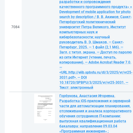
разработки и сопровождения
качественного программного продукта» =
Development of mobile application for photo
search by description / В. В. Акимов; Санкт-
Петербургский политехнический
7084
университет Петра Великого, Институт
компьютерных наук и
кибербезопасности; научный
руководитель В. Э. Шмаков. — Санкт-
Петербург, 2025. — 1 файл (2,1 Мб). —
Загл. с титул. экрана. — Доступ по паролю
из сети Интернет (чтение, печать,
копирование). — Adobe Acrobat Reader 7.0.
—
<URL:http://elib.spbstu.ru/dl/3/2025/vr/vr25-
3031.pdf>. — DOI
10.18720/SPBPU/3/2025/vr/vr25-3031. —
Текст: электронный
Горбунова, Анастасия Игоревна.
Разработка iOS-приложения и серверной
части для автоматизации планирования,
отслеживания и анализа корпоративного
обучения сотрудников IT-компании:
выпускная квалификационная работа
бакалавра: направление 09.03.04
«Программная инженерия» ;