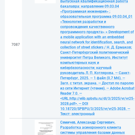
выпускная квалификационная работа
бакалавра: направление 09.03.04
«Программная инженерия» ;
образовательная программа 09.03.04_01
«Технология разработки и
сопровождения качественного
программного продукта» = Development of
a mobile application with an embedded
neural network for identification, search, and
7087
collection of street stickers / Н. Д. Ермаков;
Санкт-Петербургский политехнический
университет Петра Великого, Институт
компьютерных наук и
кибербезопасности; научный
руководитель Л. П. Котлярова. — Санкт-
Петербург, 2025. — 1 файл (0,7 Мб). —
Загл. с титул. экрана. — Доступ по паролю
из сети Интернет (чтение). — Adobe Acrobat
Reader 7.0. —
<URL:http://elib.spbstu.ru/dl/3/2025/vr/vr25-
3028.pdf>. — DOI
10.18720/SPBPU/3/2025/vr/vr25-3028. —
Текст: электронный
Семичев, Александр Сергеевич.
Разработка асинхронного клиента
системы управления базами данных