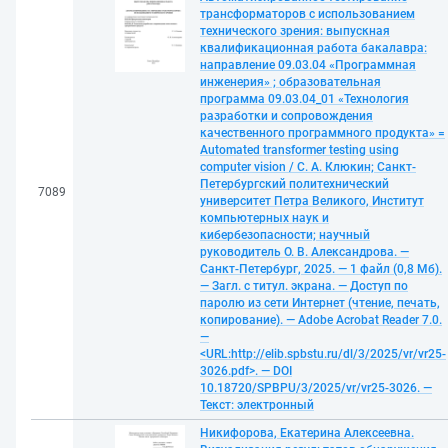
трансформаторов с использованием
технического зрения: выпускная
квалификационная работа бакалавра:
направление 09.03.04 «Программная
инженерия» ; образовательная
программа 09.03.04_01 «Технология
разработки и сопровождения
качественного программного продукта» =
Automated transformer testing using
computer vision / С. А. Клюкин; Санкт-
Петербургский политехнический
7089
университет Петра Великого, Институт
компьютерных наук и
кибербезопасности; научный
руководитель О. В. Александрова. —
Санкт-Петербург, 2025. — 1 файл (0,8 Мб).
— Загл. с титул. экрана. — Доступ по
паролю из сети Интернет (чтение, печать,
копирование). — Adobe Acrobat Reader 7.0.
—
<URL:http://elib.spbstu.ru/dl/3/2025/vr/vr25-
3026.pdf>. — DOI
10.18720/SPBPU/3/2025/vr/vr25-3026. —
Текст: электронный
Никифорова, Екатерина Алексеевна.