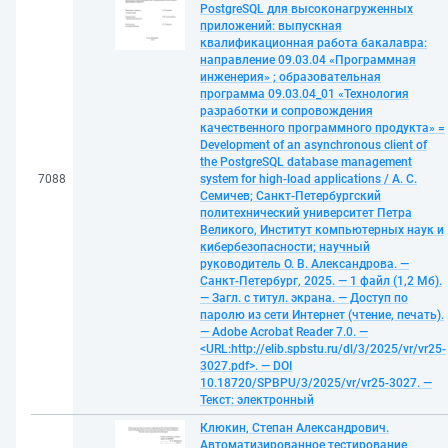
PostgreSQL для высоконагруженных
приложений: выпускная
квалификационная работа бакалавра:
направление 09.03.04 «Программная
инженерия» ; образовательная
программа 09.03.04_01 «Технология
разработки и сопровождения
качественного программного продукта» =
Development of an asynchronous client of
the PostgreSQL database management
7088
system for high-load applications / А. С.
Семичев; Санкт-Петербургский
политехнический университет Петра
Великого, Институт компьютерных наук и
кибербезопасности; научный
руководитель О. В. Александрова. —
Санкт-Петербург, 2025. — 1 файл (1,2 Мб).
— Загл. с титул. экрана. — Доступ по
паролю из сети Интернет (чтение, печать).
— Adobe Acrobat Reader 7.0. —
<URL:http://elib.spbstu.ru/dl/3/2025/vr/vr25-
3027.pdf>. — DOI
10.18720/SPBPU/3/2025/vr/vr25-3027. —
Текст: электронный
Клюкин, Степан Александрович.
Автоматизированное тестирование