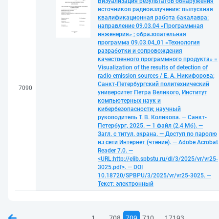
Визуализация результатов обнаружения
источников радиоизлучения: выпускная
квалификационная работа бакалавра:
направление 09.03.04 «Программная
инженерия» ; образовательная
программа 09.03.04_01 «Технология
разработки и сопровождения
качественного программного продукта» =
Visualization of the results of detection of
radio emission sources / Е. А. Никифорова;
Санкт-Петербургский политехнический
7090
университет Петра Великого, Институт
компьютерных наук и
кибербезопасности; научный
руководитель Т. В. Коликова. — Санкт-
Петербург, 2025. — 1 файл (2,4 Мб). —
Загл. с титул. экрана. — Доступ по паролю
из сети Интернет (чтение). — Adobe Acrobat
Reader 7.0. —
<URL:http://elib.spbstu.ru/dl/3/2025/vr/vr25-
3025.pdf>. — DOI
10.18720/SPBPU/3/2025/vr/vr25-3025. —
Текст: электронный
...
...
1
708
709
710
17193