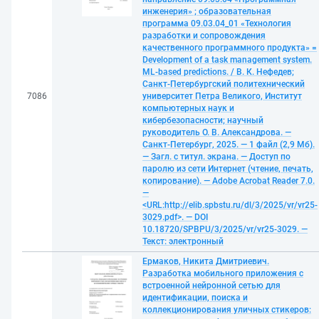
инженерия» ; образовательная
программа 09.03.04_01 «Технология
разработки и сопровождения
качественного программного продукта» =
Development of a task management system.
ML-based predictions. / В. К. Нефедев;
Санкт-Петербургский политехнический
7086
университет Петра Великого, Институт
компьютерных наук и
кибербезопасности; научный
руководитель О. В. Александрова. —
Санкт-Петербург, 2025. — 1 файл (2,9 Мб).
— Загл. с титул. экрана. — Доступ по
паролю из сети Интернет (чтение, печать,
копирование). — Adobe Acrobat Reader 7.0.
—
<URL:http://elib.spbstu.ru/dl/3/2025/vr/vr25-
3029.pdf>. — DOI
10.18720/SPBPU/3/2025/vr/vr25-3029. —
Текст: электронный
Ермаков, Никита Дмитриевич.
Разработка мобильного приложения с
встроенной нейронной сетью для
идентификации, поиска и
коллекционирования уличных стикеров: