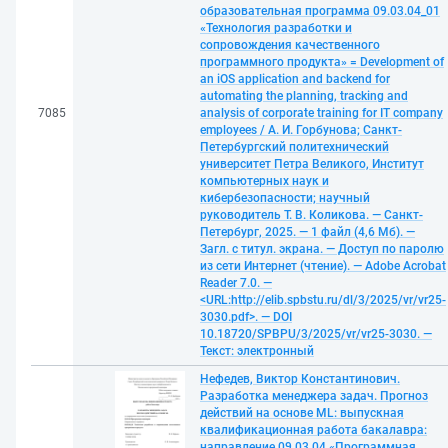
образовательная программа 09.03.04_01
«Технология разработки и
сопровождения качественного
программного продукта» = Development of
an iOS application and backend for
automating the planning, tracking and
7085
analysis of corporate training for IT company
employees / А. И. Горбунова; Санкт-
Петербургский политехнический
университет Петра Великого, Институт
компьютерных наук и
кибербезопасности; научный
руководитель Т. В. Коликова. — Санкт-
Петербург, 2025. — 1 файл (4,6 Мб). —
Загл. с титул. экрана. — Доступ по паролю
из сети Интернет (чтение). — Adobe Acrobat
Reader 7.0. —
<URL:http://elib.spbstu.ru/dl/3/2025/vr/vr25-
3030.pdf>. — DOI
10.18720/SPBPU/3/2025/vr/vr25-3030. —
Текст: электронный
Нефедев, Виктор Константинович.
Разработка менеджера задач. Прогноз
действий на основе ML: выпускная
квалификационная работа бакалавра:
направление 09.03.04 «Программная