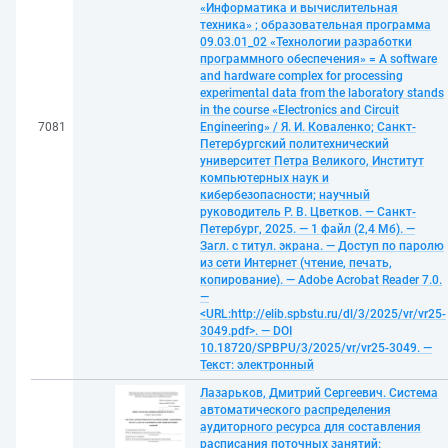
«Информатика и вычислительная
техника» ; образовательная программа
09.03.01_02 «Технологии разработки
программного обеспечения» = A software
and hardware complex for processing
experimental data from the laboratory stands
in the course «Electronics and Circuit
7081
Engineering» / Я. И. Коваленко; Санкт-
Петербургский политехнический
университет Петра Великого, Институт
компьютерных наук и
кибербезопасности; научный
руководитель Р. В. Цветков. — Санкт-
Петербург, 2025. — 1 файл (2,4 Мб). —
Загл. с титул. экрана. — Доступ по паролю
из сети Интернет (чтение, печать,
копирование). — Adobe Acrobat Reader 7.0.
—
<URL:http://elib.spbstu.ru/dl/3/2025/vr/vr25-
3049.pdf>. — DOI
10.18720/SPBPU/3/2025/vr/vr25-3049. —
Текст: электронный
Лазарьков, Дмитрий Сергеевич. Система
автоматического распределения
аудиторного ресурса для составления
расписания поточных занятий: