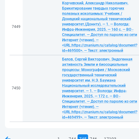
Корчевский, Александр Николаевич.
Брикетирование твердых горючих
полезных ископаемых: Учебник /
Донецкий национальный технический
университет,(Доннту). — 1. — Вологда:
7449
Инфра-Инженерия, 2025. — 160 с. — ВО -
Специалитет. — Доступ по паролю из сети
Интернет (чтение). —
<URL:https://znanium.ru/catalog/document?
id=469500>. — Текст: электронный
Белов, Сергей Викторович. Эндогенная
активность Земли и биосоциальные
процессы: Монография / Московский
государственный технический
университет им. Н.Э. Баумана
Национальный исследовательский
7450
университет. — 1. — Вологда: Инфра-
Инженерия, 2025. — 172 с. — ВО -
Специалитет. — Доступ по паролю из сети
Интернет (чтение). —
<URL:https://znanium.ru/catalog/document?
id=469499>. — Текст: электронный
...
...