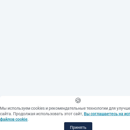
Russian Federation
("Protection of a Citizen's
Image"), all photographic
materials are protected
by copyright. Copying
them or using them
further without the
written consent of the
copyright holder is
prohibited.
When using materials
from the site please make
an active link to the
source
🍪
Мы используем cookies и рекомендательные технологии для улучш
сайта. Продолжая использовать этот сайт,
Вы соглашаетесь на ис
файлов cookie
.
Принять