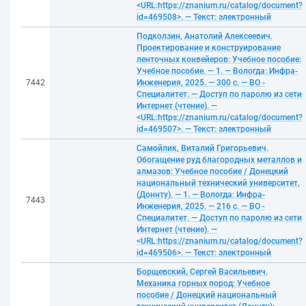
<URL:https://znanium.ru/catalog/document?
id=469508>. — Текст: электронный
Подколзин, Анатолий Алексеевич.
Проектирование и конструирование
ленточных конвейеров: Учебное пособие:
Учебное пособие. — 1. — Вологда: Инфра-
7442
Инженерия, 2025. — 300 с. — ВО -
Специалитет. — Доступ по паролю из сети
Интернет (чтение). —
<URL:https://znanium.ru/catalog/document?
id=469507>. — Текст: электронный
Самойлик, Виталий Григорьевич.
Обогащение руд благородных металлов и
алмазов: Учебное пособие / Донецкий
национальный технический университет,
(Доннту). — 1. — Вологда: Инфра-
7443
Инженерия, 2025. — 216 с. — ВО -
Специалитет. — Доступ по паролю из сети
Интернет (чтение). —
<URL:https://znanium.ru/catalog/document?
id=469506>. — Текст: электронный
Борщевский, Сергей Васильевич.
Механика горных пород: Учебное
пособие / Донецкий национальный