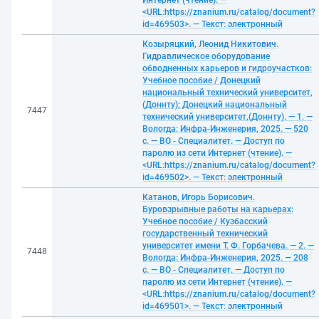
Интернет (чтение). —
<URL:https://znanium.ru/catalog/document?
id=469503>. — Текст: электронный
Козыряцкий, Леонид Никитович.
Гидравлическое оборудование
обводненных карьеров и гидроучастков:
Учебное пособие / Донецкий
национальный технический университет,
(Доннту); Донецкий национальный
7447
технический университет,(Доннту). — 1. —
Вологда: Инфра-Инженерия, 2025. — 520
с. — ВО - Специалитет. — Доступ по
паролю из сети Интернет (чтение). —
<URL:https://znanium.ru/catalog/document?
id=469502>. — Текст: электронный
Катанов, Игорь Борисович.
Буровзрывные работы на карьерах:
Учебное пособие / Кузбасский
государственный технический
университет имени Т. Ф. Горбачева. — 2. —
7448
Вологда: Инфра-Инженерия, 2025. — 208
с. — ВО - Специалитет. — Доступ по
паролю из сети Интернет (чтение). —
<URL:https://znanium.ru/catalog/document?
id=469501>. — Текст: электронный