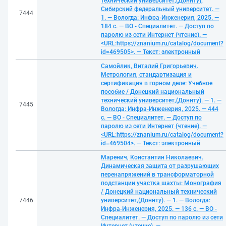
технический университет,(Доннту);
Сибирский федеральный университет. —
7444
1. — Вологда: Инфра-Инженерия, 2025. —
184 с. — ВО - Специалитет. — Доступ по
паролю из сети Интернет (чтение). —
<URL:https://znanium.ru/catalog/document?
id=469505>. — Текст: электронный
Самойлик, Виталий Григорьевич.
Метрология, стандартизация и
сертификация в горном деле: Учебное
пособие / Донецкий национальный
технический университет,(Доннту). — 1. —
7445
Вологда: Инфра-Инженерия, 2025. — 444
с. — ВО - Специалитет. — Доступ по
паролю из сети Интернет (чтение). —
<URL:https://znanium.ru/catalog/document?
id=469504>. — Текст: электронный
Маренич, Константин Николаевич.
Динамическая защита от разрушающих
перенапряжений в трансформаторной
подстанции участка шахты: Монография
/ Донецкий национальный технический
7446
университет,(Доннту). — 1. — Вологда:
Инфра-Инженерия, 2025. — 136 с. — ВО -
Специалитет. — Доступ по паролю из сети