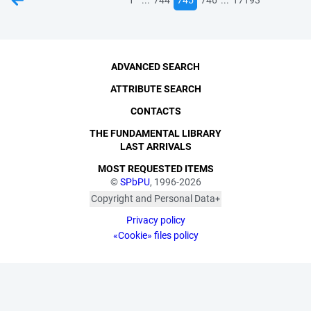
1
744
745
746
17193
ADVANCED SEARCH
ATTRIBUTE SEARCH
CONTACTS
THE FUNDAMENTAL LIBRARY
LAST ARRIVALS
MOST REQUESTED ITEMS
©
SPbPU
, 1996-2026
Copyright and Personal Data
The photographs are
Privacy policy
published with the
consent of the individuals
«Cookie» files policy
depicted, in accordance
with the requirements of
personal data legislation.
Pursuant to Art. 152.1 of
the Civil Code of the