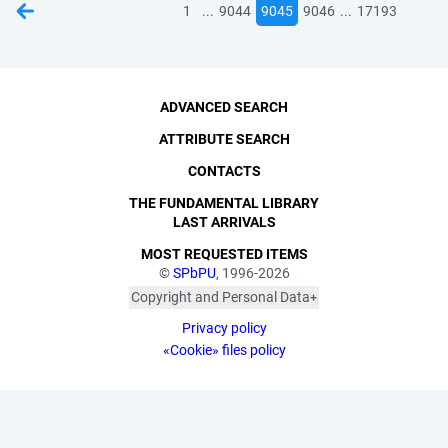
...
...
1
9044
9045
9046
17193
ADVANCED SEARCH
ATTRIBUTE SEARCH
CONTACTS
THE FUNDAMENTAL LIBRARY
LAST ARRIVALS
MOST REQUESTED ITEMS
©
SPbPU
, 1996-2026
Copyright and Personal Data
The photographs are
Privacy policy
published with the
consent of the individuals
«Cookie» files policy
depicted, in accordance
with the requirements of
personal data legislation.
Pursuant to Art. 152.1 of
the Civil Code of the