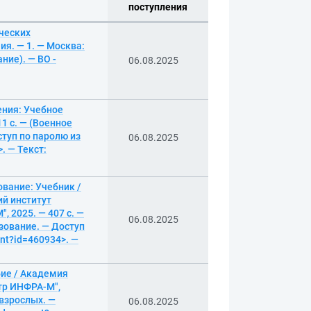
поступления
ческих
я. — 1. — Москва:
ние). — ВО -
06.08.2025
ения: Учебное
1 с. — (Военное
туп по паролю из
06.08.2025
. — Текст:
вание: Учебник /
й институт
 2025. — 407 с. —
06.08.2025
зование. — Доступ
ent?id=460934>. —
бие / Академия
тр ИНФРА-М",
 взрослых. —
06.08.2025