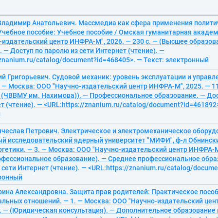
Владимир Анатольевич. Массмедиа как сфера применения полити
Учебное пособие: Учебное пособие / Омская гуманитарная академи
издательский центр ИНФРА-М", 2026. — 230 с. — (Высшее образова
 — Доступ по паролю из сети Интернет (чтение). —
/znanium.ru/catalog/document?id=468405>. — Текст: электронный
й Григорьевич. Судовой механик: уровень эксплуатации и управл
. — Москва: ООО "Научно-издательский центр ИНФРА-М", 2025. — 11
 (ЧВВМУ им. Нахимова)). — Профессиональное образование. — Дос
т (чтение). — <URL:https://znanium.ru/catalog/document?id=461892>
й
ячеслав Петрович. Электрическое и электромеханическое оборудо
й исследовательский ядерный университет "МИФИ", ф-л Обнински
гетики. — 3. — Москва: ООО "Научно-издательский центр ИНФРА-М",
офессиональное образование). — Среднее профессиональное обра
 сети Интернет (чтение). — <URL:https://znanium.ru/catalog/docum
тронный
рина Александровна. Защита прав родителей: Практическое посо
альных отношений. — 1. — Москва: ООО "Научно-издательский цен
с. — (Юридическая консультация). — Дополнительное образование