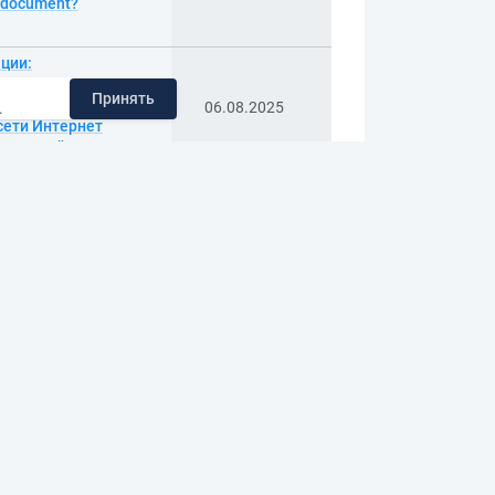
g/document?
ции:
итет им.
Принять
 центр ИНФРА-М",
06.08.2025
.
 сети Интернет
ектронный
 Учебное пособие
учно-издательский
— Среднее
06.08.2025
. —
сультирования:
. — 2, испр. и
Высшее
06.08.2025
ие). —
ра / Южно-
иверситет). — 1. —
о знать). —
06.08.2025
(чтение). —