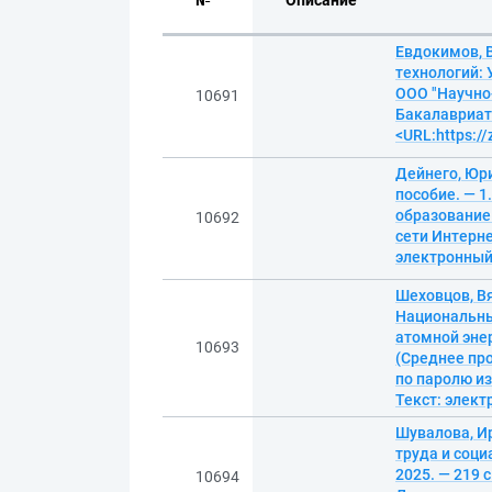
№
Описание
Евдокимов, 
технологий: 
ООО "Научно-
10691
Бакалавриат.
<URL:https:/
Дейнего, Юри
пособие. — 1
образование
10692
сети Интерне
электронны
Шеховцов, В
Национальны
атомной энер
10693
(Среднее пр
по паролю из
Текст: элек
Шувалова, И
труда и соци
2025. — 219 
10694