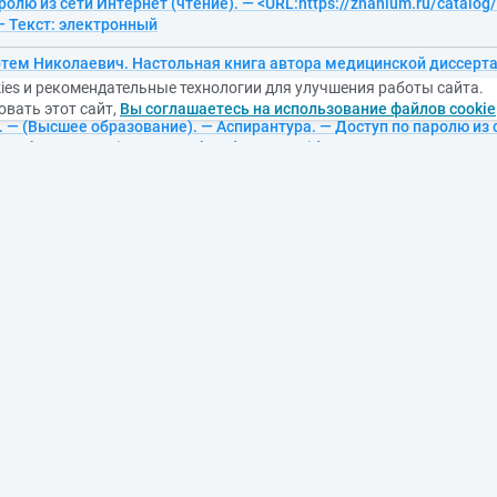
ролю из сети Интернет (чтение). — <URL:https://znanium.ru/catalo
— Текст: электронный
ртем Николаевич. Настольная книга автора медицинской диссерта
е пособие / Красноярский государственный медицинский универс
ies и рекомендательные технологии для улучшения работы сайта.
.Ф. Войно-Ясенецкого. — 1. — Москва: ООО "Научно-издательский
вать этот сайт,
Вы соглашаетесь на использование файлов cookie
с. — (Высшее образование). — Аспирантура. — Доступ по паролю из
<URL:https://znanium.ru/catalog/document?id=458872>. — Текст: эл
талья Николаевна. Учет затрат и калькулирование себестоимости:
 государственный аграрный университет. — 1. — Москва: ООО "На
М", 2026. — 254 с. — (Среднее профессиональное образование). 
ьное образование. — Доступ по паролю из сети Интернет (чтение)
/znanium.ru/catalog/document?id=468404>. — Текст: электронный
а, Ольга Олеговна. Специальные проблемы психологического кон
бие / Новосибирский государственный педагогический университет
а: ООО "Научно-издательский центр ИНФРА-М", 2025. — 352 с. — (
. — ВО - Магистратура. — Доступ по паролю из сети Интернет (чтен
/znanium.ru/catalog/document?id=456884>. — Текст: электронный
рина Сергеевна. Основы флористики: Научно-популярная литерату
осударственный университет (национальный исследовательский ун
"Научно-издательский центр ИНФРА-М", 2025. — 269 с. — (Интересн
ое образование взрослых. — Доступ по паролю из сети Интернет 