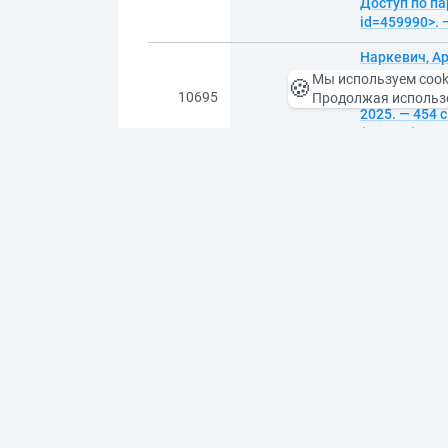
Доступ по па
id=459990>. 
Наркевич, А
Практическо
Мы используем cook
🍪
профессора В
10695
Продолжая использо
2025. — 454 
(чтение). — 
Бондина, На
/ Пензенский
центр ИНФРА-
10696
профессионал
<URL:https:/
Андронников
Учебное посо
доп. — Москв
10697
образование)
<URL:https:/
Шевченко, И
Уральский г
Москва: ООО 
10698
Дополнительн