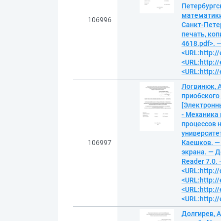
Петербургс
математики 
106996
Санкт-Петер
печать, копи
4618.pdf>. 
<URL:http://
<URL:http://
<URL:http://
Логвинюк, 
приобского
[Электронн
- Механика
процессов 
университет
106997
Каешков. — 
экрана. — Д
Reader 7.0. 
<URL:http:/
<URL:http://
<URL:http://
<URL:http://
Долгирев, 