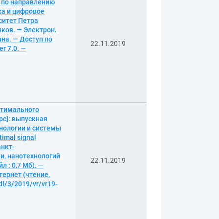
а по направлению
ка и цифровое
ситет Петра
нков. — Электрон.
рана. — Доступ по
22.11.2019
r 7.0. —
птимального
рс]: выпускная
нологии и системы
imal signal
анкт-
и, нанотехнологий
22.11.2019
л : 0,7 Мб). —
тернет (чтение,
dl/3/2019/vr/vr19-