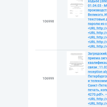
ходьбе [Эл
01.04.03 - 
производств
Великого, И
текстовые д
106998
паролю из с
<URL:http://
<URL:http:/
<URL:http://
<URL:http://
<URL:http://
Загрядский
приема сиг
квалификац
связи ; 11.
reception al
Петербургс
106999
и телекомму
Санкт-Петер
печать, копи
4270.pdf>. 
<URL:http://
<URL:http://