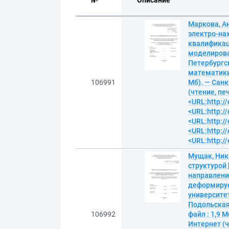
№
Описание
Маркова, А
электро-на
квалификац
моделирован
Петербургс
математики 
106991
Мб). — Санк
(чтение, пе
<URL:http://
<URL:http:/
<URL:http://
<URL:http://
<URL:http://
Мущак, Ник
структурой
направлени
деформируе
университет
Подольская;
106992
файл : 1,9 
Интернет (ч