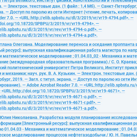
 Петра Великого, Институт физики, нанотехнологий и телекоммуник
в. — Электрон. текстовые дан. (1 файл : 1,4 Мб). — Санкт-Петербург,
на. — Доступ по паролю из сети Интернет (чтение, печать, копиров
er 7.0. — <URL:http://elib.spbstu.ru/dl/3/2019/vr/vr19-4794.pdf>. —
/doi.org/10.18720/SPBPU/3/2019/vr/vr19-4794>. —
elib.spbstu.ru/dl/3/2019/vr/rev/vr19-4794-o.pdf>. —
elib.spbstu.ru/dl/3/2019/vr/rev/vr19-4794-a.pdf>.
етлана Олеговна. Моделирование переноса и оседания проппанта 
ый ресурс]: выпускная квалификационная работа магистра по нап
 и математическое моделирование ; 01.04.03_02 - Механика и ма
ние (международная образовательная программа) / С. О. Краева;
кий политехнический университет Петра Великого, Институт прик
и механики; науч. рук. В. А. Кузькин. — Электрон. текстовые дан. (1
бург, 2019. — Загл. с титул. экрана. — Доступ по паролю из сети Ин
рование). — Adobe Acrobat Reader 7.0. — <URL:http://elib.spbstu.ru/
— <URL:http://doi.org/10.18720/SPBPU/3/2019/vr/vr19-4671>. —
elib.spbstu.ru/dl/3/2019/vr/rev/vr19-4671-o.pdf>. —
elib.spbstu.ru/dl/3/2019/vr/rev/vr19-4671-r.pdf>. —
elib.spbstu.ru/dl/3/2019/vr/rev/vr19-4671-a.pdf>.
 Юлия Николаевна. Разработка модуля планирования исследовани
нформации [Электронный ресурс]: выпускная квалификационная р
 01.04.03 - Механика и математическое моделирование ; 01.04.03
ское моделирование процессов нефтегазодобычи / Ю. Н. Павелье