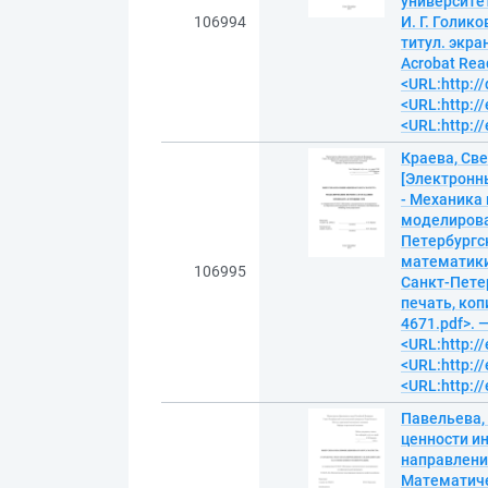
университет
106994
И. Г. Голико
титул. экра
Acrobat Read
<URL:http:/
<URL:http://
<URL:http://
Краева, Св
[Электронн
- Механика
моделирова
Петербургс
математики 
106995
Санкт-Петер
печать, копи
4671.pdf>. 
<URL:http://
<URL:http://
<URL:http://
Павельева,
ценности и
направлению
Математиче