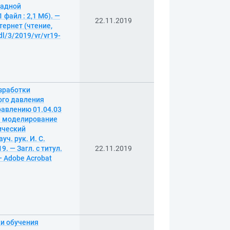
ладной
 файл : 2,1 Мб). —
22.11.2019
тернет (чтение,
dl/3/2019/vr/vr19-
зработки
ого давления
равлению 01.04.03
ое моделирование
ический
ч. рук. И. С.
. — Загл. с титул.
22.11.2019
— Adobe Acrobat
и обучения