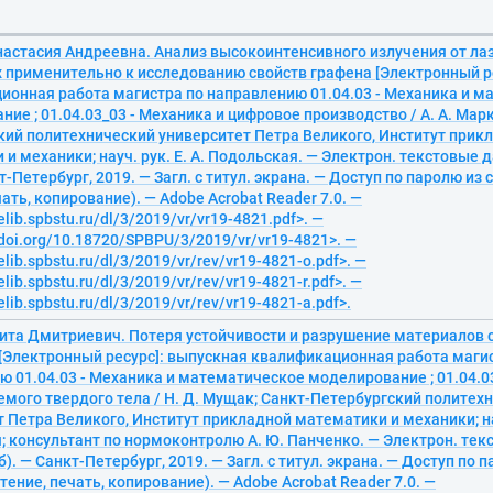
настасия Андреевна. Анализ высокоинтенсивного излучения от ла
х применительно к исследованию свойств графена [Электронный р
ионная работа магистра по направлению 01.04.03 - Механика и 
ие ; 01.04.03_03 - Механика и цифровое производство / А. А. Марк
кий политехнический университет Петра Великого, Институт прик
и механики; науч. рук. Е. А. Подольская. — Электрон. текстовые дан
т-Петербург, 2019. — Загл. с титул. экрана. — Доступ по паролю из
чать, копирование). — Adobe Acrobat Reader 7.0. —
elib.spbstu.ru/dl/3/2019/vr/vr19-4821.pdf>. —
/doi.org/10.18720/SPBPU/3/2019/vr/vr19-4821>. —
elib.spbstu.ru/dl/3/2019/vr/rev/vr19-4821-o.pdf>. —
elib.spbstu.ru/dl/3/2019/vr/rev/vr19-4821-r.pdf>. —
elib.spbstu.ru/dl/3/2019/vr/rev/vr19-4821-a.pdf>.
ита Дмитриевич. Потеря устойчивости и разрушение материалов 
 [Электронный ресурс]: выпускная квалификационная работа маги
ю 01.04.03 - Механика и математическое моделирование ; 01.04.0
мого твердого тела / Н. Д. Мущак; Санкт-Петербургский политех
 Петра Великого, Институт прикладной математики и механики; нау
 консультант по нормоконтролю А. Ю. Панченко. — Электрон. текс
Мб). — Санкт-Петербург, 2019. — Загл. с титул. экрана. — Доступ по 
тение, печать, копирование). — Adobe Acrobat Reader 7.0. —