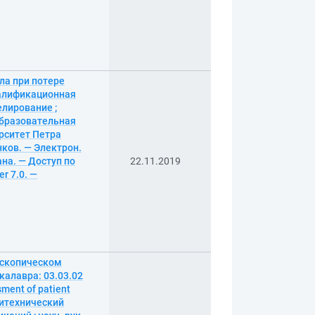
ла при потере
валификационная
елирование ;
образовательная
рситет Петра
нков. — Электрон.
рана. — Доступ по
22.11.2019
r 7.0. —
оскопическом
калавра: 03.03.02
ment of patient
олитехнический