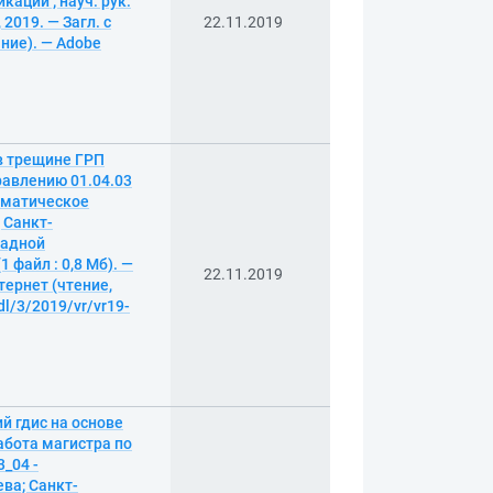
аций ; науч. рук.
 2019. — Загл. с
22.11.2019
ание). — Adobe
в трещине ГРП
равлению 01.04.03
тематическое
 Санкт-
ладной
 файл : 0,8 Мб). —
22.11.2019
тернет (чтение,
dl/3/2019/vr/vr19-
й гдис на основе
абота магистра по
_04 -
ва; Санкт-