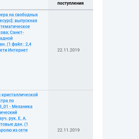
поступления
зера на свободных
есурс]: выпускная
математическое
ова; Санкт-
ладной
. (1 файл : 2,4
 сети Интернет
22.11.2019
с кристаллической
стра по
3_01 - Механика
нический
ч. рук. Е. А.
товые дан. (1
паролю из сети
22.11.2019