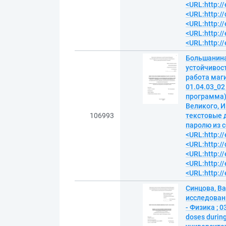
<URL:http://
<URL:http:/
<URL:http://
<URL:http://
<URL:http://
Большанина
устойчивос
работа маг
01.04.03_0
программа)
Великого, И
106993
текстовые д
паролю из с
<URL:http://
<URL:http:/
<URL:http://
<URL:http://
<URL:http://
Синцова, В
исследован
- Физика ; 
doses durin