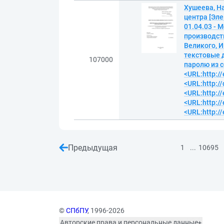
Хушеева, Н
центра [Эл
01.04.03 - 
производств
Великого, И
текстовые д
107000
паролю из с
<URL:http://
<URL:http:/
<URL:http://
<URL:http://
<URL:http://
Предыдущая
...
1
10695
©
СПбПУ
, 1996-2026
Авторские права и персональные данные