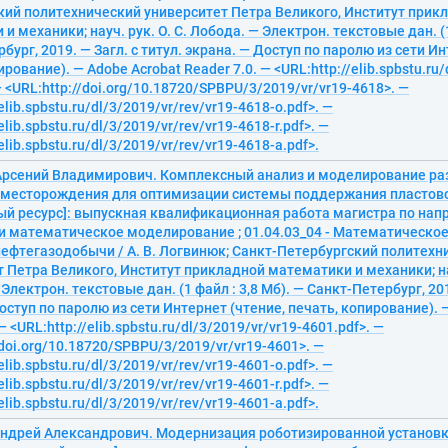
кий политехнический университет Петра Великого, Институт прик
и механики; науч. рук. О. С. Лобода. — Электрон. текстовые дан. (1
бург, 2019. — Загл. с титул. экрана. — Доступ по паролю из сети Ин
рование). — Adobe Acrobat Reader 7.0. — <URL:http://elib.spbstu.ru/
— <URL:http://doi.org/10.18720/SPBPU/3/2019/vr/vr19-4618>. —
elib.spbstu.ru/dl/3/2019/vr/rev/vr19-4618-o.pdf>. —
elib.spbstu.ru/dl/3/2019/vr/rev/vr19-4618-r.pdf>. —
elib.spbstu.ru/dl/3/2019/vr/rev/vr19-4618-a.pdf>.
Арсений Владимирович. Комплексный анализ и моделирование ра
 месторождения для оптимизации системы поддержания пластов
ый ресурс]: выпускная квалификационная работа магистра по нап
 и математическое моделирование ; 01.04.03_04 - Математическ
нефтегазодобычи / А. В. Логвинюк; Санкт-Петербургский политехн
 Петра Великого, Институт прикладной математики и механики; нау
Электрон. текстовые дан. (1 файл : 3,8 Мб). — Санкт-Петербург, 2019
оступ по паролю из сети Интернет (чтение, печать, копирование). 
— <URL:http://elib.spbstu.ru/dl/3/2019/vr/vr19-4601.pdf>. —
/doi.org/10.18720/SPBPU/3/2019/vr/vr19-4601>. —
elib.spbstu.ru/dl/3/2019/vr/rev/vr19-4601-o.pdf>. —
elib.spbstu.ru/dl/3/2019/vr/rev/vr19-4601-r.pdf>. —
elib.spbstu.ru/dl/3/2019/vr/rev/vr19-4601-a.pdf>.
Андрей Александрович. Модернизация роботизированной установк