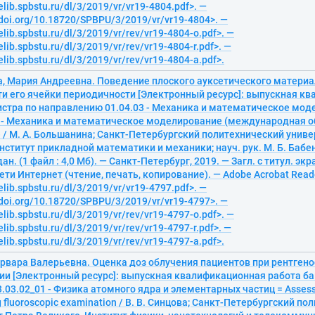
elib.spbstu.ru/dl/3/2019/vr/vr19-4804.pdf>. —
/doi.org/10.18720/SPBPU/3/2019/vr/vr19-4804>. —
elib.spbstu.ru/dl/3/2019/vr/rev/vr19-4804-o.pdf>. —
elib.spbstu.ru/dl/3/2019/vr/rev/vr19-4804-r.pdf>. —
elib.spbstu.ru/dl/3/2019/vr/rev/vr19-4804-a.pdf>.
, Мария Андреевна. Поведение плоского ауксетического материа
ти его ячейки периодичности [Электронный ресурс]: выпускная к
истра по направлению 01.04.03 - Механика и математическое мод
2 - Механика и математическое моделирование (международная 
 / М. А. Большанина; Санкт-Петербургский политехнический униве
нститут прикладной математики и механики; науч. рук. М. Б. Бабе
ан. (1 файл : 4,0 Мб). — Санкт-Петербург, 2019. — Загл. с титул. эк
ети Интернет (чтение, печать, копирование). — Adobe Acrobat Reade
elib.spbstu.ru/dl/3/2019/vr/vr19-4797.pdf>. —
/doi.org/10.18720/SPBPU/3/2019/vr/vr19-4797>. —
elib.spbstu.ru/dl/3/2019/vr/rev/vr19-4797-o.pdf>. —
elib.spbstu.ru/dl/3/2019/vr/rev/vr19-4797-r.pdf>. —
elib.spbstu.ru/dl/3/2019/vr/rev/vr19-4797-a.pdf>.
арвара Валерьевна. Оценка доз облучения пациентов при рентген
ии [Электронный ресурс]: выпускная квалификационная работа ба
03.03.02_01 - Физика атомного ядра и элементарных частиц = Assess
g fluoroscopic examination / В. В. Синцова; Санкт-Петербургский п