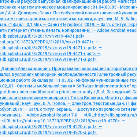
ектронный ресурс]: выпускная квалификационная работа магистр
Механика и математическое моделирование ; 01.04.03_03 - Механи
о / А. А. Долгирев; Санкт-Петербургский политехнический универ
нститут прикладной математики и механики; науч. рук. М. Б. Бабе
ан. (1 файл : 3,1 Мб). — Санкт-Петербург, 2019. — Загл. с титул. эк
ети Интернет (чтение, печать, копирование). — Adobe Acrobat Reade
elib.spbstu.ru/dl/3/2019/vr/vr19-4471.pdf>. —
/doi.org/10.18720/SPBPU/3/2019/vr/vr19-4471>. —
elib.spbstu.ru/dl/3/2019/vr/rev/vr19-4471-o.pdf>. —
elib.spbstu.ru/dl/3/2019/vr/rev/vr19-4471-r.pdf>. —
elib.spbstu.ru/dl/3/2019/vr/rev/vr19-4471-a.pdf>.
, Даниил Александрович. Программная реализация алгоритмов о
налов в условиях априорной неопределенности [Электронный ресу
ионная работа бакалавра: 11.03.02 - Инфокоммуникационные тех
03.02_01 - Системы мобильной связи = Software implementation of opt
gorithms under conditions of a priori uncertainty / Д. А. Загрядский; С
кий политехнический университет Петра Великого, Институт физик
никаций ; науч. рук. Е. А. Попов. — Электрон. текстовые дан. (1 фай
бург, 2019. — Загл. с титул. экрана. — Доступ по паролю из сети Ин
рование). — Adobe Acrobat Reader 7.0. — <URL:http://elib.spbstu.ru/
— <URL:http://doi.org/10.18720/SPBPU/3/2019/vr/vr19-4270>. —
elib.spbstu.ru/dl/3/2019/vr/rev/vr19-4270-o.pdf>. —
elib.spbstu.ru/dl/3/2019/vr/rev/vr19-4270-a.pdf>.