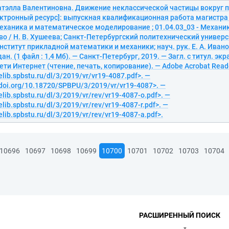
атэлла Валентиновна. Движение неклассической частицы вокруг
ектронный ресурс]: выпускная квалификационная работа магистра
Механика и математическое моделирование ; 01.04.03_03 - Механи
о / Н. В. Хушеева; Санкт-Петербургский политехнический универ
нститут прикладной математики и механики; науч. рук. Е. А. Ивано
ан. (1 файл : 1,4 Мб). — Санкт-Петербург, 2019. — Загл. с титул. эк
ети Интернет (чтение, печать, копирование). — Adobe Acrobat Reade
elib.spbstu.ru/dl/3/2019/vr/vr19-4087.pdf>. —
/doi.org/10.18720/SPBPU/3/2019/vr/vr19-4087>. —
elib.spbstu.ru/dl/3/2019/vr/rev/vr19-4087-o.pdf>. —
elib.spbstu.ru/dl/3/2019/vr/rev/vr19-4087-r.pdf>. —
elib.spbstu.ru/dl/3/2019/vr/rev/vr19-4087-a.pdf>.
10696
10697
10698
10699
10700
10701
10702
10703
10704
РАСШИРЕННЫЙ ПОИСК