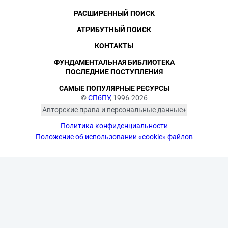
РАСШИРЕННЫЙ ПОИСК
АТРИБУТНЫЙ ПОИСК
КОНТАКТЫ
ФУНДАМЕНТАЛЬНАЯ БИБЛИОТЕКА
ПОСЛЕДНИЕ ПОСТУПЛЕНИЯ
САМЫЕ ПОПУЛЯРНЫЕ РЕСУРСЫ
©
СПбПУ
, 1996-2026
Авторские права и персональные данные
Фотографии размещены с согласия
Политика конфиденциальности
изображённых лиц в соответствии
с требованиями законодательства
Положение об использовании «cookie» файлов
о персональных данных. Согласно
ст. 152.1 ГК РФ «Охрана изображения
гражданина», все фотоматериалы
являются объектами авторского
права. Их копирование и дальнейшее
использование без письменного
согласия правообладателя
запрещено.