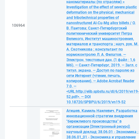
наноматериалы (по отраслям) =
Investigation of the effect of severe plastic
deformation on the physical, mechanical
and tribotechnical properties of
nanostructured Al-Cu-Mg alloy billets / О.
106964
В. Паитова; Санкт-Петербургский
политехнический университет Петра
Великого, Институт машиностроения,
материалов и транспорта ; науч. рук. М.
А. Скотникова ; консультант по
нормоконтролю Л. А. Филатов. —
Электрон. текстовые дан. (1 файл : 1,6
Мб). — Санкт-Петербург, 2019. — Загл. с
титул. экрана. — Доступ по паролю из
сети Интернет (чтение, печать,
копирование). — Adobe Acrobat Reader
7.0. —
<URL:http://elib.spbstu.ru/dl/6/2019/vn19-
52.pdf>. — DOI
10.18720/SPBPU/6/2019/vn19-52
Агишев, Камиль Наилевич. Разработка
инновационной стратегии внедрения
"бережливого производства" в
организации [Электронный ресурс]:
научный доклад: 38.06.01 - Экономика ;
38.06.01_01 - Экономика и управление