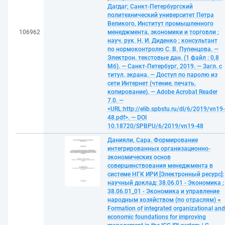
Дагдаг; Санкт-Петербургский
политехнический университет Петра
Великого, Институт промышленного
106962
менеджмента, экономики и торговли ;
науч. рук. Н. И. Диденко ; консультант
по нормоконтролю С. В. Пупенцова. —
Электрон. текстовые дан. (1 файл : 0,8
Мб). — Санкт-Петербург, 2019. — Загл. с
титул. экрана. — Доступ по паролю из
сети Интернет (чтение, печать,
копирование). — Adobe Acrobat Reader
7.0. —
<URL:http://elib.spbstu.ru/dl/6/2019/vn19-
48.pdf>. — DOI
10.18720/SPBPU/6/2019/vn19-48
Данияли, Сара. Формирование
интегрированных организационно-
экономических основ
совершенствования менеджмента в
системе НГК ИРИ [Электронный ресурс]:
научный доклад: 38.06.01 - Экономика ;
38.06.01_01 - Экономика и управление
народным хозяйством (по отраслям) =
Formation of integrated organizational and
economic foundations for improving