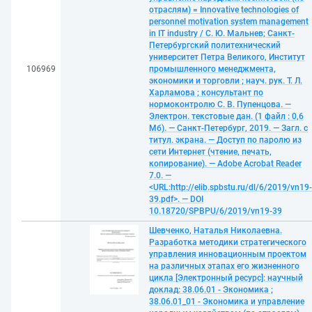
отраслям) = Innovative technologies of
personnel motivation system management
in IT industry / С. Ю. Мальнев; Санкт-
Петербургский политехнический
университет Петра Великого, Институт
106969
промышленного менеджмента,
экономики и торговли ; науч. рук. Т. Л.
Харламова ; консультант по
нормоконтролю С. В. Пупенцова. —
Электрон. текстовые дан. (1 файл : 0,6
Мб). — Санкт-Петербург, 2019. — Загл. с
титул. экрана. — Доступ по паролю из
сети Интернет (чтение, печать,
копирование). — Adobe Acrobat Reader
7.0. —
<URL:http://elib.spbstu.ru/dl/6/2019/vn19-
39.pdf>. — DOI
10.18720/SPBPU/6/2019/vn19-39
Шевченко, Наталья Николаевна.
Разработка методики стратегического
управления инновационным проектом
на различных этапах его жизненного
цикла [Электронный ресурс]: научный
доклад: 38.06.01 - Экономика ;
38.06.01_01 - Экономика и управление