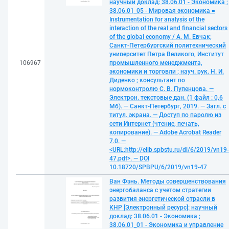
научный доклад: 38.06.01 - Экономика ;
38.06.01_05 - Мировая экономика =
Instrumentation for analysis of the
interaction of the real and financial sectors
of the global economy / А. М. Евчак;
Санкт-Петербургский политехнический
университет Петра Великого, Институт
106967
промышленного менеджмента,
экономики и торговли ; науч. рук. Н. И.
Диденко ; консультант по
нормоконтролю С. В. Пупенцова. —
Электрон. текстовые дан. (1 файл : 0,6
Мб). — Санкт-Петербург, 2019. — Загл. с
титул. экрана. — Доступ по паролю из
сети Интернет (чтение, печать,
копирование). — Adobe Acrobat Reader
7.0. —
<URL:http://elib.spbstu.ru/dl/6/2019/vn19-
47.pdf>. — DOI
10.18720/SPBPU/6/2019/vn19-47
Ван Фэнь. Методы совершенствования
энергобаланса с учетом стратегии
развития энергетической отрасли в
КНР [Электронный ресурс]: научный
доклад: 38.06.01 - Экономика ;
38.06.01_01 - Экономика и управление