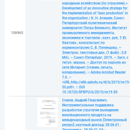
народным хозяйством (по отраслям) =
Development of an innovative strategy for
the implementation of "lean production" in
the organization / К. Н. Агишев; Санкт-
Петербургский политехнический
университет Петра Великого, Институт
106965
промышленного менеджмента,
экономики и торговли ; науч. рук. Т. Ю.
Хватова ; консультант по
нормоконтролю С. В. Пупенцова. —
Электрон. текстовые дан. (1 файл : 0,8
Мб). — Санкт-Петербург, 2019. — Загл. с
титул. экрана. — Доступ по паролю из
сети Интернет (чтение, печать,
копирование). — Adobe Acrobat Reader
7.0. —
<URL:http://elib.spbstu.ru/dl/6/2019/vn19-
50.pdf>. — DOI
10.18720/SPBPU/6/2019/vn19-50
Сомов, Андрей Георгиевич.
Инструментальная поддержка
разработки стратегии выведения
инновационного продукта на
международный рынок [Электронный
ресурс]: научный доклад: 38.06.01 -
Экономика ; 38.06.01_04 -