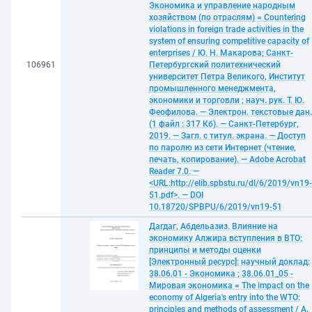
Экономика и управление народным
хозяйством (по отраслям) = Countering
violations in foreign trade activities in the
system of ensuring competitive capacity of
enterprises / Ю. Н. Макарова; Санкт-
106961
Петербургский политехнический
университет Петра Великого, Институт
промышленного менеджмента,
экономики и торговли ; науч. рук. Т. Ю.
Феофилова. — Электрон. текстовые дан.
(1 файл : 317 Кб). — Санкт-Петербург,
2019. — Загл. с титул. экрана. — Доступ
по паролю из сети Интернет (чтение,
печать, копирование). — Adobe Acrobat
Reader 7.0. —
<URL:http://elib.spbstu.ru/dl/6/2019/vn19-
51.pdf>. — DOI
10.18720/SPBPU/6/2019/vn19-51
Дагдаг, Абдельазиз. Влияние на
экономику Алжира вступления в ВТО:
принципы и методы оценки
[Электронный ресурс]: научный доклад:
38.06.01 - Экономика ; 38.06.01_05 -
Мировая экономика = The impact on the
economy of Algeria's entry into the WTO:
principles and methods of assessment / А.