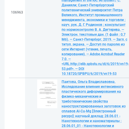
management in the IGC IRI system / С.
Данияли; Санкт-Петербургский
политехнический университет Петра
106963
Великого, Институт промышленного
менеджмента, экономики и торговли ;
науч. рук. Д. Г. Родионов ; консультант
по нормоконтролю В. А. Дегтерева. —
Электрон. текстовые дан. (1 файл : 0,7
Мб). — Санкт-Петербург, 2019. — Загл. с
титул. экрана. — Доступ по паролю из
сети Интернет (чтение, печать,
копирование). — Adobe Acrobat Reader
7.0. —
<URL:http://elib.spbstu.ru/dl/6/2019/vn19-
53.pdf>. — DOI
10.18720/SPBPU/6/2019/vn19-53
Паитова, Ольга Владиславовна.
Исследование влияния интенсивного
пластического деформирования на
физико-механические и
триботехнические свойства
наноструктурированных заготовок из
сплавов Al-Cu-Mg [Электронный
ресурс]: научный доклад: 28.06.01 -
Нанотехнологии и наноматериалы ;
28.06.01_01 - Нанотехнологии и