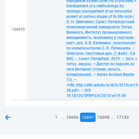
народным хозяйством (по отраслям) =
Development of a methodology for
strategic management of an innovative
project at various stages of its life cycle /
Н. Н. Шевченко; Санкт-Петербургский
политехнический университет Петра
106970
Великого, Институт промышленного
менеджмента, экономики и торговли ;
науч. рук. О. В. Калинина ; консультант
по нормоконтролю С. В. Пупенцова. —
Электрон. текстовые дан. (1 файл : 0,8
Мб). — Санкт-Петербург, 2019. — Загл. с
титул. экрана. — Доступ по паролю из
сети Интернет (чтение, печать,
копирование). — Adobe Acrobat Reader
7.0. —
<URL:http://elib.spbstu.ru/dl/6/2019/vn19-
38.pdf>. — DOI
10.18720/SPBPU/6/2019/vn19-38
...
...
1
10696
10697
10698
17193