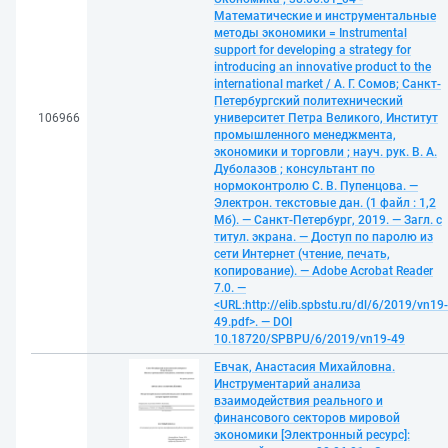
Математические и инструментальные
методы экономики = Instrumental
support for developing a strategy for
introducing an innovative product to the
international market / А. Г. Сомов; Санкт-
Петербургский политехнический
106966
университет Петра Великого, Институт
промышленного менеджмента,
экономики и торговли ; науч. рук. В. А.
Дуболазов ; консультант по
нормоконтролю С. В. Пупенцова. —
Электрон. текстовые дан. (1 файл : 1,2
Мб). — Санкт-Петербург, 2019. — Загл. с
титул. экрана. — Доступ по паролю из
сети Интернет (чтение, печать,
копирование). — Adobe Acrobat Reader
7.0. —
<URL:http://elib.spbstu.ru/dl/6/2019/vn19-
49.pdf>. — DOI
10.18720/SPBPU/6/2019/vn19-49
Евчак, Анастасия Михайловна.
Инструментарий анализа
взаимодействия реального и
финансового секторов мировой
экономики [Электронный ресурс]: