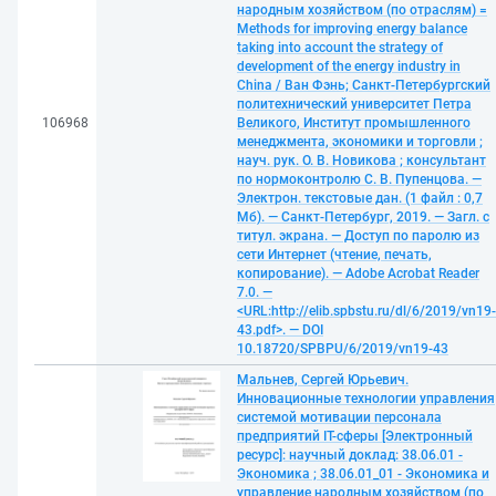
народным хозяйством (по отраслям) =
Methods for improving energy balance
taking into account the strategy of
development of the energy industry in
Сhina / Ван Фэнь; Санкт-Петербургский
политехнический университет Петра
106968
Великого, Институт промышленного
менеджмента, экономики и торговли ;
науч. рук. О. В. Новикова ; консультант
по нормоконтролю С. В. Пупенцова. —
Электрон. текстовые дан. (1 файл : 0,7
Мб). — Санкт-Петербург, 2019. — Загл. с
титул. экрана. — Доступ по паролю из
сети Интернет (чтение, печать,
копирование). — Adobe Acrobat Reader
7.0. —
<URL:http://elib.spbstu.ru/dl/6/2019/vn19-
43.pdf>. — DOI
10.18720/SPBPU/6/2019/vn19-43
Мальнев, Сергей Юрьевич.
Инновационные технологии управления
системой мотивации персонала
предприятий IT-сферы [Электронный
ресурс]: научный доклад: 38.06.01 -
Экономика ; 38.06.01_01 - Экономика и
управление народным хозяйством (по