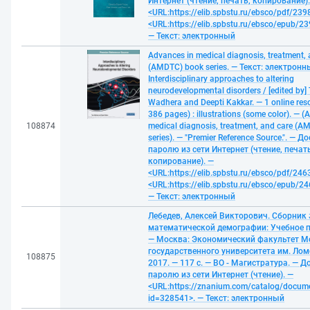
Интернет (чтение, печать, копирование).
<URL:https://elib.spbstu.ru/ebsco/pdf/239
<URL:https://elib.spbstu.ru/ebsco/epub/2
— Текст: электронный
Advances in medical diagnosis, treatment, 
(AMDTC) book series. — Текст: электронн
Interdisciplinary approaches to altering
neurodevelopmental disorders / [edited by]
Wadhera and Deepti Kakkar. — 1 online resou
386 pages) : illustrations (some color). — (
108874
medical diagnosis, treatment, and care (
series). — "Premier Reference Source.". — Д
паролю из сети Интернет (чтение, печать
копирование). —
<URL:https://elib.spbstu.ru/ebsco/pdf/246
<URL:https://elib.spbstu.ru/ebsco/epub/2
— Текст: электронный
Лебедев, Алексей Викторович. Сборник 
математической демографии: Учебное по
— Москва: Экономический факультет М
государственного университета им. Лом
108875
2017. — 117 с. — ВО - Магистратура. — Д
паролю из сети Интернет (чтение). —
<URL:https://znanium.com/catalog/docum
id=328541>. — Текст: электронный