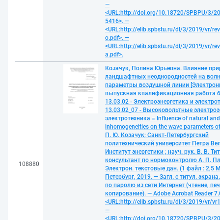
—
<URL:http://doi.org/10.18720/SPBPU/3/20
5416>. —
<URL:http://elib.spbstu.ru/dl/3/2019/vr/re
o.pdf>. —
<URL:http://elib.spbstu.ru/dl/3/2019/vr/re
a.pdf>.
Козачук, Полина Юрьевна. Влияние при
ландшафтных неоднородностей на вол
параметры воздушной линии [Электронн
выпускная квалификационная работа б
13.03.02 - Электроэнергетика и электрот
13.03.02_07 - Высоковольтные электроэ
электротехника = Influence of natural an
inhomogeneities on the wave parameters of t
П. Ю. Козачук; Санкт-Петербургский
политехнический университет Петра Ве
Институт энергетики ; науч. рук. В. В. Тит
консультант по нормоконтролю А. П. П
108880
Электрон. текстовые дан. (1 файл : 2,5 М
Петербург, 2019. — Загл. с титул. экрана
по паролю из сети Интернет (чтение, печ
копирование). — Adobe Acrobat Reader 7.
<URL:http://elib.spbstu.ru/dl/3/2019/vr/vr
—
<URL:http://doi.org/10.18720/SPBPU/3/20