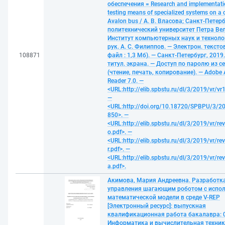
обеспечения = Research and implementatio
testing means of specialized systems on a 
Avalon bus / А. В. Власова; Санкт-Петер
политехнический университет Петра Ве
Институт компьютерных наук и технолог
рук. А. С. Филиппов. — Электрон. тексто
108871
файл : 1,3 Мб). — Санкт-Петербург, 2019.
титул. экрана. — Доступ по паролю из с
(чтение, печать, копирование). — Adobe 
Reader 7.0. —
<URL:http://elib.spbstu.ru/dl/3/2019/vr/vr
—
<URL:http://doi.org/10.18720/SPBPU/3/20
850>. —
<URL:http://elib.spbstu.ru/dl/3/2019/vr/re
o.pdf>. —
<URL:http://elib.spbstu.ru/dl/3/2019/vr/re
r.pdf>. —
<URL:http://elib.spbstu.ru/dl/3/2019/vr/re
a.pdf>.
Акимова, Мария Андреевна. Разработк
управления шагающим роботом с испо
математической модели в среде V-REP
[Электронный ресурс]: выпускная
квалификационная работа бакалавра: 0
Информатика и вычислительная техника