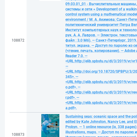
09.03.01_01 - Вычислительные машины
системы и сети = Development of a walkin
control system using a mathematical model
environment / М. А. Акимова; Санкт-Пет
политехнический университет Петра Ве
Институт компьютерных наук и технолог
рук. А. А. Лавров. — Электрон. текстовые
108872
файл : 3,0 Мб). — Санкт-Петербург, 2019.
титул. экрана. — Доступ по паролю из с
(чтение, печать, копирование). — Adobe 
Reader 7.0. —
<URL:http://elib.spbstu.ru/dl/3/2019/vr/vr
—
<URL:http://doi.org/10.18720/SPBPU/3/20
345>. —
<URL:http://elib.spbstu.ru/dl/3/2019/vr/re
o.pdf>. —
<URL:http://elib.spbstu.ru/dl/3/2019/vr/re
r.pdf>. —
<URL:http://elib.spbstu.ru/dl/3/2019/vr/re
a.pdf>.
Sustaining seas: oceanic space and the polit
edited by Kate Johnston, Nancy Lee, and E
Probyn. — 1 online resource (ix, 338 pages) 
illustrations, maps. — Доступ по паролю и
108873