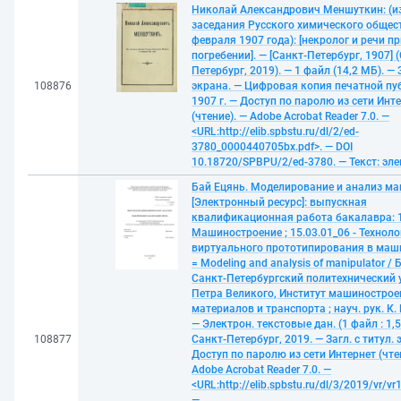
Николай Александрович Меншуткин: (и
заседания Русского химического общест
февраля 1907 года): [некролог и речи пр
погребении]. — [Санкт-Петербург, 1907] 
Петербург, 2019). — 1 файл (14,2 МБ). — З
108876
экрана. — Цифровая копия печатной пу
1907 г. — Доступ по паролю из сети Инт
(чтение). — Adobe Acrobat Reader 7.0. —
<URL:http://elib.spbstu.ru/dl/2/ed-
3780_0000440705bx.pdf>. — DOI
10.18720/SPBPU/2/ed-3780. — Текст: эл
Бай Ецянь. Моделирование и анализ м
[Электронный ресурс]: выпускная
квалификационная работа бакалавра: 1
Машиностроение ; 15.03.01_06 - Техноло
виртуального прототипирования в маш
= Modeling and analysis of manipulator / 
Санкт-Петербургский политехнический 
Петра Великого, Институт машинострое
материалов и транспорта ; науч. рук. К. 
— Электрон. текстовые дан. (1 файл : 1,5
108877
Санкт-Петербург, 2019. — Загл. с титул. 
Доступ по паролю из сети Интернет (чте
Adobe Acrobat Reader 7.0. —
<URL:http://elib.spbstu.ru/dl/3/2019/vr/vr
—