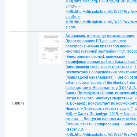
<URL:http://doi.org/10.18720/SPBPU/3/20
5443>. —
<URL:http://elib.spbstu.ru/dl/3/2019/vr/re
o.pdf>. —
<URL:http://elib.spbstu.ru/dl/3/2019/vr/re
a.pdf>.
Афанасьев, Александр Александрович.
Проектирование РП для внешнего
электроснабжения кварталов новой
многоквартирной застройки п.г.т. Новос
[Электронный ресурс]: выпускная
квалификационная работа бакалавра: 1
Электроэнергетика и электротехника ; 13
Эксплуатация оборудования электричес
(прикладной бакалавриат) = Design of S
external power supply of the blocks of new
buildings, town. Housewarming (LO) / А. 
Санкт-Петербургский политехнический 
Петра Великого, Институт энергетики ; н
108879
Н. Бочаров ; консультант по нормоконтр
Иванов. — Электрон. текстовые дан. (1 ф
Мб). — Санкт-Петербург, 2019. — Загл. с 
экрана. — Доступ по паролю из сети Ин
(чтение, печать, копирование). — Adobe 
Reader 7.0. —
<URL:http://elib.spbstu.ru/dl/3/2019/vr/vr