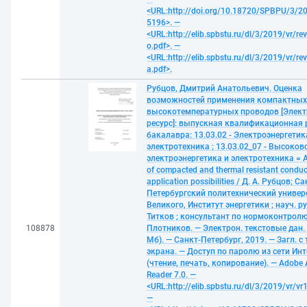
<URL:http://doi.org/10.18720/SPBPU/3/20
5196>. —
<URL:http://elib.spbstu.ru/dl/3/2019/vr/re
o.pdf>. —
<URL:http://elib.spbstu.ru/dl/3/2019/vr/re
a.pdf>.
Рубцов, Дмитрий Анатольевич. Оценка
возможностей применения компактных
высокотемпературных проводов [Элек
ресурс]: выпускная квалификационная 
бакалавра: 13.03.02 - Электроэнергетик
электротехника ; 13.03.02_07 - Высоко
электроэнергетика и электротехника = 
of compacted and thermal resistant conduc
application possibilities / Д. А. Рубцов; Са
Петербургский политехнический универ
Великого, Институт энергетики ; науч. рук
Титков ; консультант по нормоконтролю
108878
Плотников. — Электрон. текстовые дан. (
Мб). — Санкт-Петербург, 2019. — Загл. с 
экрана. — Доступ по паролю из сети Ин
(чтение, печать, копирование). — Adobe 
Reader 7.0. —
<URL:http://elib.spbstu.ru/dl/3/2019/vr/vr
—