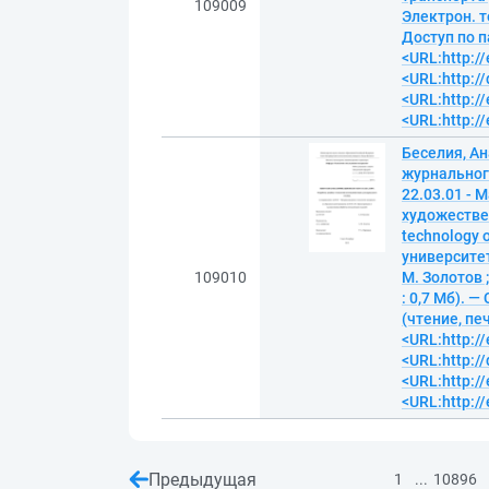
109009
Электрон. т
Доступ по п
<URL:http://
<URL:http:/
<URL:http://
<URL:http://
Беселия, А
журнальног
22.03.01 - 
художествен
technology 
университет
109010
М. Золотов 
: 0,7 Мб). 
(чтение, пе
<URL:http://
<URL:http:/
<URL:http://
<URL:http://
Предыдущая
...
1
10896