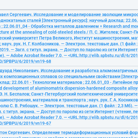
авел Сергеевич. Исследование и моделирование эволюции микро
днокатаных сталей [Электронный ресурс]: научный доклад: 22.06.
; 22.06.01_04 - Обработка металлов давлением = Research and mode
cture at the annealing of cold-steeled steels / П. С. Жителев; Санкт
еский университет Петра Великого, Институт машиностроения, ма
 науч. рук. Н. Г. Колбасников. — Электрон. текстовые дан. (1 файл :
2019. — Загл. с титул. экрана. — Доступ по паролю из сети Интернет
). — Adobe Acrobat Reader 7.0. — <URL:http://elib.spbstu.ru/dl/6/20
20/SPBPU/6/2019/vn19-68
Эдуард Николаевич. Исследование и разработка алюмоматричных
х композиционных сплавов со специальными свойствами [Электро
лад: 22.06.01 - Технологии материалов ; 22.06.01_03 - Литейное п
d development of aluminomatrix dispersion-hardened composite alloys
/ Э. Н. Беспалов; Санкт-Петербургский политехнический университе
шиностроения, материалов и транспорта ; науч. рук. Г. А. Косников
лю С. В. Рябошук. — Электрон. текстовые дан. (1 файл : 2,3 Мб). 
л. с титул. экрана. — Доступ по паролю из сети Интернет (чтение, п
). — Adobe Acrobat Reader 7.0. — <URL:http://elib.spbstu.ru/dl/6/20
20/SPBPU/6/2019/vn19-67
нтон Сергеевич. Определение термодеформационных условий фо