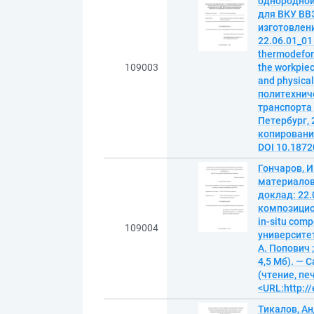
однородной 
для ВКУ ВВ
изготовлени
22.06.01_01
thermodeform
109003
the workpiec
and physica
политехнич
транспорта ;
Петербург, 
копирование
DOI 10.187
Гончаров, 
материалов
доклад: 22.
композицион
in-situ com
109004
университет
А. Попович 
4,5 Мб). — 
(чтение, пе
<URL:http:/
Тикалов, А