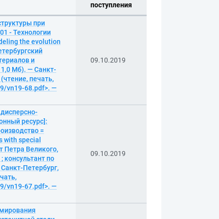
поступления
структуры при
01 - Технологии
ling the evolution
-Петербургский
териалов и
09.10.2019
 1,0 Мб). — Санкт-
 (чтение, печать,
19/vn19-68.pdf>. —
 дисперсно-
нный ресурс]:
роизводство =
 with special
т Петра Великого,
09.10.2019
 ; консультант по
— Санкт-Петербург,
ечать,
19/vn19-67.pdf>. —
рмирования