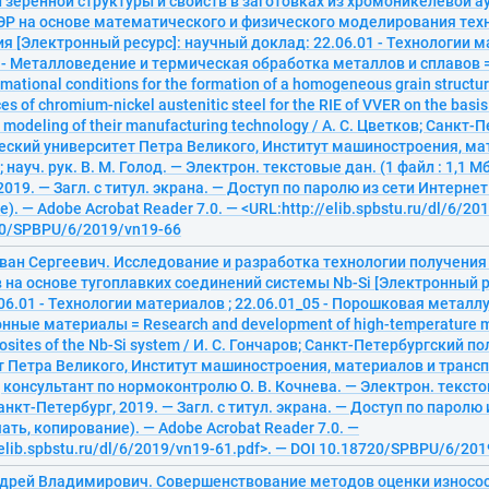
зеренной структуры и свойств в заготовках из хромоникелевой а
ЭР на основе математического и физического моделирования тех
я [Электронный ресурс]: научный доклад: 22.06.01 - Технологии м
 - Металловедение и термическая обработка металлов и сплавов = 
ational conditions for the formation of a homogeneous grain structur
es of chromium-nickel austenitic steel for the RIE of VVER on the basi
l modeling of their manufacturing technology / А. С. Цветков; Санкт
еский университет Петра Великого, Институт машиностроения, ма
 науч. рук. В. М. Голод. — Электрон. текстовые дан. (1 файл : 1,1 М
2019. — Загл. с титул. экрана. — Доступ по паролю из сети Интернет
). — Adobe Acrobat Reader 7.0. — <URL:http://elib.spbstu.ru/dl/6/20
20/SPBPU/6/2019/vn19-66
Иван Сергеевич. Исследование и разработка технологии получени
 на основе тугоплавких соединений системы Nb-Si [Электронный р
06.01 - Технологии материалов ; 22.06.01_05 - Порошковая металлу
ные материалы = Research and development of high-temperature ma
posites of the Nb-Si system / И. С. Гончаров; Санкт-Петербургский 
 Петра Великого, Институт машиностроения, материалов и транспор
; консультант по нормоконтролю О. В. Кочнева. — Электрон. текстов
Санкт-Петербург, 2019. — Загл. с титул. экрана. — Доступ по паролю
чать, копирование). — Adobe Acrobat Reader 7.0. —
/elib.spbstu.ru/dl/6/2019/vn19-61.pdf>. — DOI 10.18720/SPBPU/6/20
ндрей Владимирович. Совершенствование методов оценки износо