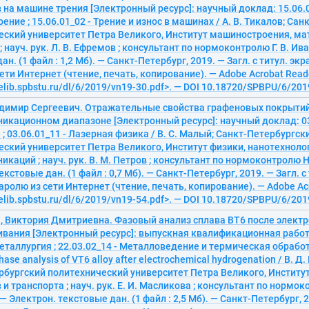
на машине трения [Электронный ресурс]: научный доклад: 15.06.0
ние ; 15.06.01_02 - Трение и износ в машинах / А. В. Тикалов; Са
еский университет Петра Великого, Институт машиностроения, ма
; науч. рук. Л. В. Ефремов ; консультант по нормоконтролю Г. В. Ив
ан. (1 файл : 1,2 Мб). — Санкт-Петербург, 2019. — Загл. с титул. эк
ети Интернет (чтение, печать, копирование). — Adobe Acrobat Reade
/elib.spbstu.ru/dl/6/2019/vn19-30.pdf>. — DOI 10.18720/SPBPU/6/20
димир Сергеевич. Отражательные свойства графеновых покрытий
икационном диапазоне [Электронный ресурс]: научный доклад: 03.
; 03.06.01_11 - Лазерная физика / В. С. Малый; Санкт-Петербургск
ский университет Петра Великого, Институт физики, нанотехноло
каций ; науч. рук. В. М. Петров ; консультант по нормоконтролю Н
екстовые дан. (1 файл : 0,7 Мб). — Санкт-Петербург, 2019. — Загл. с
аролю из сети Интернет (чтение, печать, копирование). — Adobe Acr
/elib.spbstu.ru/dl/6/2019/vn19-54.pdf>. — DOI 10.18720/SPBPU/6/20
, Виктория Дмитриевна. Фазовый анализ сплава ВТ6 после элект
вания [Электронный ресурс]: выпускная квалификационная работ
Металлургия ; 22.03.02_14 - Металловедение и термическая обрабо
ase analysis of VT6 alloy after electrochemical hydrogenation / В. Д
рбургский политехнический университет Петра Великого, Институ
и транспорта ; науч. рук. Е. И. Масликова ; консультант по нормок
— Электрон. текстовые дан. (1 файл : 2,5 Мб). — Санкт-Петербург, 2