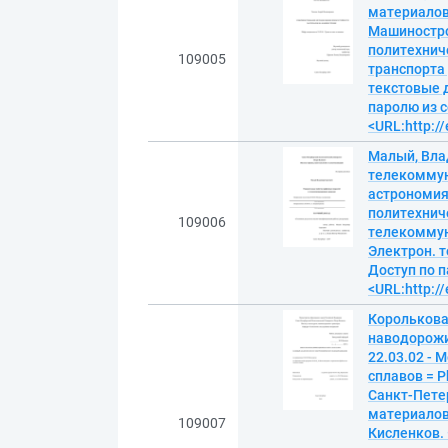
материалов 
Машинострое
политехнич
109005
транспорта 
текстовые д
паролю из с
<URL:http:/
Малый, Вла
телекоммун
астрономия 
политехниче
109006
телекоммуни
Электрон. т
Доступ по п
<URL:http:/
Королькова
наводорожи
22.03.02 - 
сплавов = Ph
Санкт-Пете
материалов 
109007
Кисленков. 