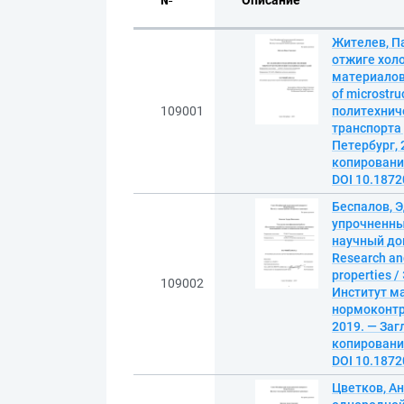
№
Описание
Жителев, П
отжиге холо
материалов 
of microstru
109001
политехнич
транспорта ;
Петербург, 
копирование
DOI 10.187
Беспалов, 
упрочненны
научный док
Research an
properties 
109002
Институт ма
нормоконтро
2019. — Заг
копирование
DOI 10.187
Цветков, А