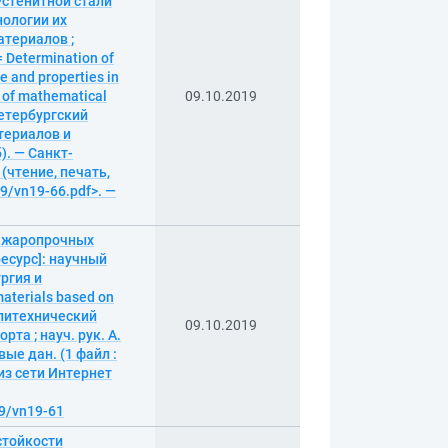
устенитной стали
нологии их
атериалов ;
Determination of
e and properties in
s of mathematical
09.10.2019
-Петербургский
териалов и
б). — Санкт-
 (чтение, печать,
19/vn19-66.pdf>. —
я жаропрочных
есурс]: научный
ргия и
terials based on
политехнический
09.10.2019
та ; науч. рук. А.
ые дан. (1 файл :
 из сети Интернет
19/vn19-61
стойкости