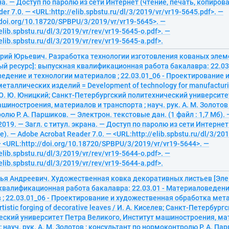
на. — Доступ по паролю из сети Интернет (чтение, печать, копиров
er 7.0. — <URL:http://elib.spbstu.ru/dl/3/2019/vr/vr19-5645.pdf>. —
/doi.org/10.18720/SPBPU/3/2019/vr/vr19-5645>. —
elib.spbstu.ru/dl/3/2019/vr/rev/vr19-5645-o.pdf>. —
elib.spbstu.ru/dl/3/2019/vr/rev/vr19-5645-a.pdf>.
рий Юрьевич. Разработка технологии изготовления кованых элем
й ресурс]: выпускная квалификационная работа бакалавра: 22.03.
едение и технологии материалов ; 22.03.01_06 - Проектирование 
еталлических изделий = Development of technology for manufacturi
/ Ю. Ю. Юницкий; Санкт-Петербургский политехнический университе
шиностроения, материалов и транспорта ; науч. рук. А. М. Золотов 
лю Р. А. Паршиков. — Электрон. текстовые дан. (1 файл : 1,7 Мб). 
2019. — Загл. с титул. экрана. — Доступ по паролю из сети Интернет
. — Adobe Acrobat Reader 7.0. — <URL:http://elib.spbstu.ru/dl/3/201
— <URL:http://doi.org/10.18720/SPBPU/3/2019/vr/vr19-5644>. —
elib.spbstu.ru/dl/3/2019/vr/rev/vr19-5644-o.pdf>. —
elib.spbstu.ru/dl/3/2019/vr/rev/vr19-5644-a.pdf>.
лья Андреевич. Художественная ковка декоративных листьев [Эле
квалификационная работа бакалавра: 22.03.01 - Материаловедени
 ; 22.03.01_06 - Проектирование и художественная обработка мет
tistic forging of decorative leaves / И. А. Киселев; Санкт-Петербург
еский университет Петра Великого, Институт машиностроения, ма
; науч. рук. А. М. Золотов ; консультант по нормоконтролю Р. А. Па