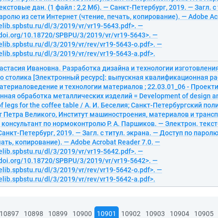
екстовые дан. (1 файл : 2,2 Мб). — Санкт-Петербург, 2019. — Загл. с
аролю из сети Интернет (чтение, печать, копирование). — Adobe Acr
elib.spbstu.ru/dl/3/2019/vr/vr19-5643.pdf>. —
/doi.org/10.18720/SPBPU/3/2019/vr/vr19-5643>. —
elib.spbstu.ru/dl/3/2019/vr/rev/vr19-5643-o.pdf>. —
elib.spbstu.ru/dl/3/2019/vr/rev/vr19-5643-a.pdf>.
настасия Ивановна. Разработка дизайна и технологии изготовлени
о столика [Электронный ресурс]: выпускная квалификационная ра
Материаловедение и технологии материалов ; 22.03.01_06 - Проект
ная обработка металлических изделий = Development of design a
of legs for the coffee table / А. И. Беселия; Санкт-Петербургский п
 Петра Великого, Институт машиностроения, материалов и транспор
; консультант по нормоконтролю Р. А. Паршиков. — Электрон. текст
— Санкт-Петербург, 2019. — Загл. с титул. экрана. — Доступ по парол
чать, копирование). — Adobe Acrobat Reader 7.0. —
elib.spbstu.ru/dl/3/2019/vr/vr19-5642.pdf>. —
/doi.org/10.18720/SPBPU/3/2019/vr/vr19-5642>. —
elib.spbstu.ru/dl/3/2019/vr/rev/vr19-5642-o.pdf>. —
elib.spbstu.ru/dl/3/2019/vr/rev/vr19-5642-a.pdf>.
10897
10898
10899
10900
10901
10902
10903
10904
10905