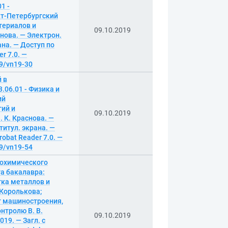
1 -
нкт-Петербургский
териалов и
09.10.2019
анова. — Электрон.
рана. — Доступ по
r 7.0. —
19/vn19-30
 в
06.01 - Физика и
ий
гий и
09.10.2019
. К. Краснова. —
 титул. экрана. —
obat Reader 7.0. —
19/vn19-54
рохимического
а бакалавра:
тка металлов и
. Королькова;
т машиностроения,
онтролю В. В.
09.10.2019
019. — Загл. с