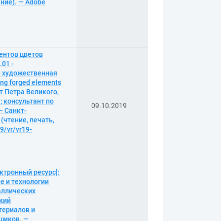
ание). — Adobe
ентов цветов
01 -
и художественная
ng forged elements
т Петра Великого,
; консультант по
09.10.2019
— Санкт-
 (чтение, печать,
9/vr/vr19-
ктронный ресурс]:
е и технологии
аллических
ский
териалов и
ршиков. —