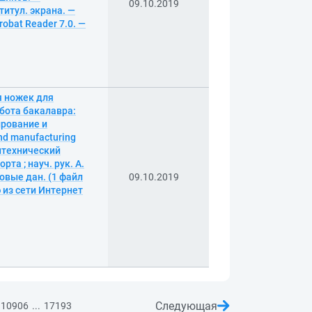
09.10.2019
 титул. экрана. —
obat Reader 7.0. —
я ножек для
бота бакалавра:
ирование и
nd manufacturing
олитехнический
та ; науч. рук. А.
овые дан. (1 файл
09.10.2019
ю из сети Интернет
Следующая
...
10906
17193