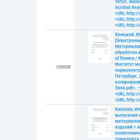
титул. экра
Acrobat Read
<URL:http:/
<URL:http://
<URL:http://
Юницкий, Ю
[Электронны
Материалов
обработка м
of flowers 
Институт ма
109008
нормоконтро
Петербург, 
копирование)
5644.pdf>. 
<URL:http://
<URL:http://
Киселев, И
выпускная 
материалов
изделий = Ar
политехнич
транспорта 