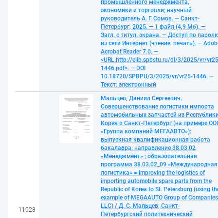
промышленного менеджмента,
экономики и торговли; научный
руководитель А. Г. Сомов. — Санкт-
Петербург, 2025. — 1 файл (4,9 Мб). —
Загл. с титул. экрана. — Доступ по парол
из сети Интернет (чтение, печать). — Adob
Acrobat Reader 7.0. —
<URL:http://elib.spbstu.ru/dl/3/2025/vr/vr25
1446.pdf>. — DOI
10.18720/SPBPU/3/2025/vr/vr25-1446. —
Текст: электронный
Мальцев, Даниил Сергеевич.
Совершенствование логистики импорта
автомобильных запчастей из Республик
Корея в Санкт-Петербург (на примере OO
«Группа компаний МЕГААВТО»):
выпускная квалификационная работа
бакалавра: направление 38.03.02
«Менеджмент» ; образовательная
программа 38.03.02_09 «Международная
логистика» = Improving the logistics of
importing automobile spare parts from the
Republic of Korea to St. Petersburg (using th
example of MEGAAUTO Group of Companies
LLC) / Д. С. Мальцев; Санкт-
11028
Петербургский политехнический