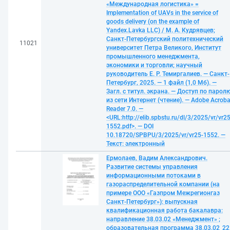
«Международная логистика» =
Implementation of UAVs in the service of
goods delivery (on the example of
Yandex.Lavka LLC) / М. А. Кудрявцев;
Санкт-Петербургский политехнический
11021
университет Петра Великого, Институт
промышленного менеджмента,
экономики и торговли; научный
руководитель Е. Р. Темиргалиев. — Санкт-
Петербург, 2025. — 1 файл (1,0 Мб). —
Загл. с титул. экрана. — Доступ по парол
из сети Интернет (чтение). — Adobe Acroba
Reader 7.0. —
<URL:http://elib.spbstu.ru/dl/3/2025/vr/vr25
1552.pdf>. — DOI
10.18720/SPBPU/3/2025/vr/vr25-1552. —
Текст: электронный
Ермолаев, Вадим Александрович.
Развитие системы управления
информационными потоками в
газораспределительной компании (на
примере ООО «Газпром Межрегионгаз
Санкт-Петербург»): выпускная
квалификационная работа бакалавра:
направление 38.03.02 «Менеджмент» ;
образовательная программа 38.03.02_22