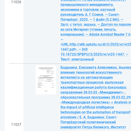
11026
промышленного менеджмента,
экономики и торговли; научный
руководитель А. Г. Сомов. — Санкт-
Петербург, 2025. — 1 файл (5,2 Мб). —
Загл. с титул. экрана. — Доступ по парол
из сети Интернет (чтение, печать,
копирование). — Adobe Acrobat Reader 7.0
—
<URL:http://elib.spbstu.ru/dl/3/2025/vr/vr25
1447.pdf>. — DOI
10.18720/SPBPU/3/2025/vr/vr25-1447. —
Текст: электронный
Баданина, Елизавета Алексеевна. Анализ
влияния технологий искусственного
интеллекта на автоматизацию
транспортных процессов: выпускная
квалификационная работа бакалавра:
направление 38.03.02 «Менеджмент» ;
образовательная программа 38.03.02_09
«Международная логистика» = Analysis o
the impact of artificial intelligence
technologies on the automation of transport
processes / Е. А. Баданина; Санкт-
Петербургский политехнический
11027
университет Петра Великого, Институт