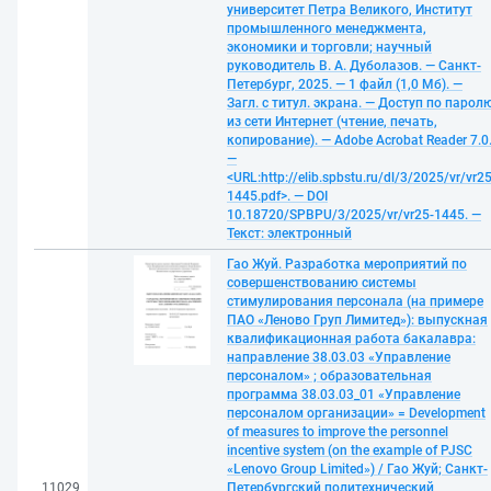
университет Петра Великого, Институт
промышленного менеджмента,
экономики и торговли; научный
руководитель В. А. Дуболазов. — Санкт-
Петербург, 2025. — 1 файл (1,0 Мб). —
Загл. с титул. экрана. — Доступ по парол
из сети Интернет (чтение, печать,
копирование). — Adobe Acrobat Reader 7.0
—
<URL:http://elib.spbstu.ru/dl/3/2025/vr/vr25
1445.pdf>. — DOI
10.18720/SPBPU/3/2025/vr/vr25-1445. —
Текст: электронный
Гао Жуй. Разработка мероприятий по
совершенствованию системы
стимулирования персонала (на примере
ПАО «Леново Груп Лимитед»): выпускная
квалификационная работа бакалавра:
направление 38.03.03 «Управление
персоналом» ; образовательная
программа 38.03.03_01 «Управление
персоналом организации» = Development
of measures to improve the personnel
incentive system (on the example of PJSC
«Lenovo Group Limited») / Гао Жуй; Санкт-
11029
Петербургский политехнический