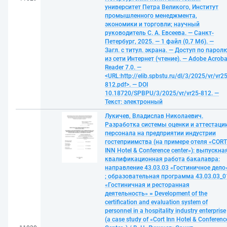
университет Петра Великого, Институт
промышленного менеджмента,
экономики и торговли; научный
руководитель С. А. Евсеева. — Санкт-
Петербург, 2025. — 1 файл (0,7 Мб). —
Загл. с титул. экрана. — Доступ по парол
из сети Интернет (чтение). — Adobe Acroba
Reader 7.0. —
<URL:http://elib.spbstu.ru/dl/3/2025/vr/vr25
812.pdf>. — DOI
10.18720/SPBPU/3/2025/vr/vr25-812. —
Текст: электронный
Лукичев, Владислав Николаевич.
Разработка системы оценки и аттестаци
персонала на предприятии индустрии
гостеприимства (на примере отеля «CORT
INN Hotel & Conference center»): выпускна
квалификационная работа бакалавра:
направление 43.03.03 «Гостиничное дело
; образовательная программа 43.03.03_0
«Гостиничная и ресторанная
деятельность» = Development of the
certification and evaluation system of
personnel in a hospitality industry enterprise
(a case study of «Cort Inn Hotel & Conferenc