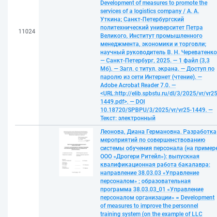
Development of measures to promote the
services of a logistics company / А. А.
Уткина; Санкт-Петербургский
политехнический университет Петра
11024
Великого, Институт промышленного
менеджмента, экономики и торговли;
научный руководитель В. Н. Череватенко
— Санкт-Петербург, 2025. — 1 файл (3,3
Мб). — Загл. с титул. экрана. — Доступ по
паролю из сети Интернет (чтение). —
Adobe Acrobat Reader 7.0. —
<URL:http://elib.spbstu.ru/dl/3/2025/vr/vr25
1449.pdf>. — DOI
10.18720/SPBPU/3/2025/vr/vr25-1449. —
Текст: электронный
Леонова, Диана Германовна. Разработка
мероприятий по совершенствованию
системы обучения персонала (на пример
ООО «Дрогери Ритейл»): выпускная
квалификационная работа бакалавра:
направление 38.03.03 «Управление
персоналом» ; образовательная
программа 38.03.03_01 «Управление
персоналом организации» = Development
of measures to improve the personnel
training system (on the example of LLC