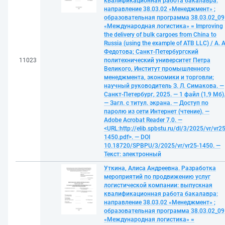
квалификационная работа бакалавра:
направление 38.03.02 «Менеджмент» ;
образовательная программа 38.03.02_09
«Международная логистика» = Improving
the delivery of bulk cargoes from China to
Russia (using the example of ATB LLC) / А. А
Федотова; Санкт-Петербургский
11023
политехнический университет Петра
Великого, Институт промышленного
менеджмента, экономики и торговли;
научный руководитель З. Л. Симакова. —
Санкт-Петербург, 2025. — 1 файл (1,9 Мб)
— Загл. с титул. экрана. — Доступ по
паролю из сети Интернет (чтение). —
Adobe Acrobat Reader 7.0. —
<URL:http://elib.spbstu.ru/dl/3/2025/vr/vr25
1450.pdf>. — DOI
10.18720/SPBPU/3/2025/vr/vr25-1450. —
Текст: электронный
Уткина, Алиса Андреевна. Разработка
мероприятий по продвижению услуг
логистической компании: выпускная
квалификационная работа бакалавра:
направление 38.03.02 «Менеджмент» ;
образовательная программа 38.03.02_09
«Международная логистика» =