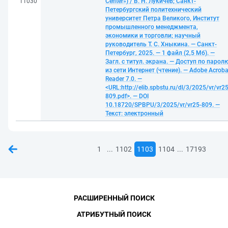
11030
Center») / В. Н. Лукичев; Санкт-
Петербургский политехнический
университет Петра Великого, Институт
промышленного менеджмента,
экономики и торговли; научный
руководитель Т. С. Хныкина. — Санкт-
Петербург, 2025. — 1 файл (2,5 Мб). —
Загл. с титул. экрана. — Доступ по парол
из сети Интернет (чтение). — Adobe Acroba
Reader 7.0. —
<URL:http://elib.spbstu.ru/dl/3/2025/vr/vr25
809.pdf>. — DOI
10.18720/SPBPU/3/2025/vr/vr25-809. —
Текст: электронный
...
...
1
1102
1103
1104
17193
РАСШИРЕННЫЙ ПОИСК
АТРИБУТНЫЙ ПОИСК