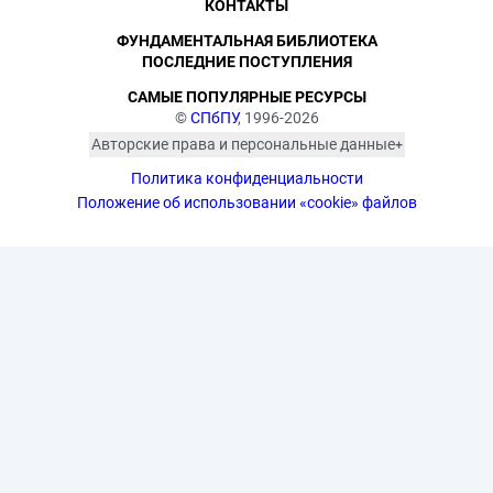
КОНТАКТЫ
ФУНДАМЕНТАЛЬНАЯ БИБЛИОТЕКА
ПОСЛЕДНИЕ ПОСТУПЛЕНИЯ
САМЫЕ ПОПУЛЯРНЫЕ РЕСУРСЫ
©
СПбПУ
, 1996-2026
Авторские права и персональные данные
Фотографии размещены с согласия
Политика конфиденциальности
изображённых лиц в соответствии
с требованиями законодательства
Положение об использовании «cookie» файлов
о персональных данных. Согласно
ст. 152.1 ГК РФ «Охрана изображения
гражданина», все фотоматериалы
являются объектами авторского
права. Их копирование и дальнейшее
использование без письменного
согласия правообладателя
запрещено.