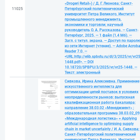
«Drogeri Retail») / Д. Г. Леонова; Санкт-
11025
Петербургский политехнический
университет Петра Великого, Институт
промышленного менеджмента,
экономики и торговли; научный
руководитель О. А. Рассказова. — Санкт-
Петербург, 2025. — 1 файл (1,4 Мб). —
Загл. с титул. экрана. — Доступ по парол
из сети Интернет (чтение). — Adobe Acroba
Reader 7.0. —
<URL:http://elib.spbstu.ru/dl/3/2025/vr/vr25
1448.pdf>. — DOI
10.18720/SPBPU/3/2025/vr/vr25-1448. —
Текст: электронный
Сивкова, Ирина Алексеевна. Применение
искусственного интеллекта для
оптимизации цепей поставок в условиях
неопределенности рынков: выпускная
квалификационная работа бакалавра:
направление 38.03.02 «Менеджмент» ;
образовательная программа 38.03.02_09
«Международная логистика» = Applying
artificial intelligence to optimising supply
chain in market uncertainty / И. А. Сивкова;
Санкт-Петербургский политехнический
университет Петра Великого, Институт