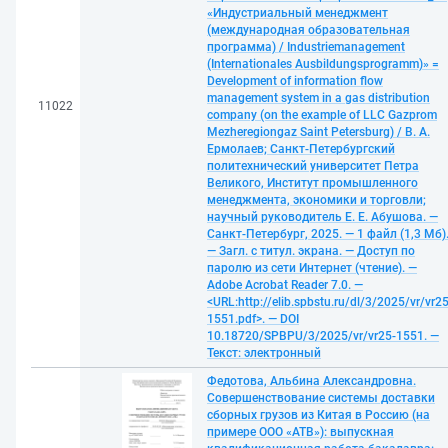
«Индустриальный менеджмент
(международная образовательная
программа) / Industriemanagement
(Internationales Ausbildungsprogramm)» =
Development of information flow
management system in a gas distribution
11022
company (on the example of LLC Gazprom
Mezheregiongaz Saint Petersburg) / В. А.
Ермолаев; Санкт-Петербургский
политехнический университет Петра
Великого, Институт промышленного
менеджмента, экономики и торговли;
научный руководитель Е. Е. Абушова. —
Санкт-Петербург, 2025. — 1 файл (1,3 Мб)
— Загл. с титул. экрана. — Доступ по
паролю из сети Интернет (чтение). —
Adobe Acrobat Reader 7.0. —
<URL:http://elib.spbstu.ru/dl/3/2025/vr/vr25
1551.pdf>. — DOI
10.18720/SPBPU/3/2025/vr/vr25-1551. —
Текст: электронный
Федотова, Альбина Александровна.
Совершенствование системы доставки
сборных грузов из Китая в Россию (на
примере ООО «АТВ»): выпускная