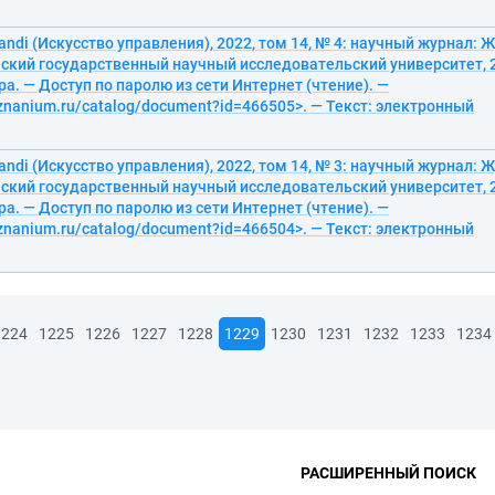
randi (Искусство управления), 2022, том 14, № 4: научный журнал: Ж
кий государственный научный исследовательский университет, 20
ра. — Доступ по паролю из сети Интернет (чтение). —
/znanium.ru/catalog/document?id=466505>. — Текст: электронный
randi (Искусство управления), 2022, том 14, № 3: научный журнал: Ж
кий государственный научный исследовательский университет, 20
ра. — Доступ по паролю из сети Интернет (чтение). —
/znanium.ru/catalog/document?id=466504>. — Текст: электронный
1224
1225
1226
1227
1228
1229
1230
1231
1232
1233
1234
РАСШИРЕННЫЙ ПОИСК