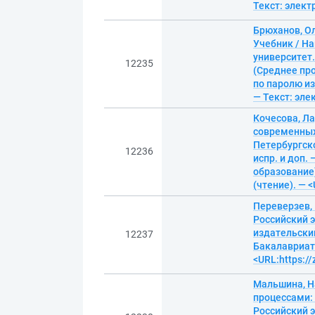
Текст: элек
Брюханов, О
Учебник / Н
университет.
12235
(Среднее пр
по паролю из
— Текст: эл
Кочесова, Л
современных
Петербургск
12236
испр. и доп.
образование)
(чтение). — 
Переверзев, 
Российский э
издательский
12237
Бакалавриат.
<URL:https:/
Мальшина, Н
процессами:
Российский э