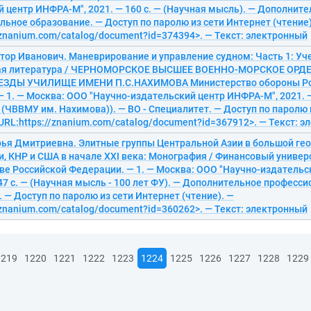
 центр ИНФРА-М", 2021. — 160 с. — (Научная мысль). — Дополнит
ьное образование. — Доступ по паролю из сети Интернет (чтение)
/znanium.com/catalog/document?id=374394>. — Текст: электронный
тор Иванович. Маневрирование и управление судном: Часть 1: Уч
ая литература / ЧЕРНОМОРСКОЕ ВЫСШЕЕ ВОЕННО-МОРСКОЕ ОРД
ЕЗДЫ УЧИЛИЩЕ ИМЕНИ П.С.НАХИМОВА Министерство обороны Ро
 1. — Москва: ООО "Научно-издательский центр ИНФРА-М", 2021. —
(ЧВВМУ им. Нахимова)). — ВО - Специалитет. — Доступ по паролю 
<URL:https://znanium.com/catalog/document?id=367912>. — Текст: 
рья Дмитриевна. Элитные группы Центральной Азии в большой ге
и, КНР и США в начале XXI века: Монография / Финансовый универ
ве Российской Федерации. — 1. — Москва: ООО "Научно-издательс
147 с. — (Научная мысль - 100 лет ФУ). — Дополнительное професс
 — Доступ по паролю из сети Интернет (чтение). —
/znanium.com/catalog/document?id=360262>. — Текст: электронный
1219
1220
1221
1222
1223
1224
1225
1226
1227
1228
1229