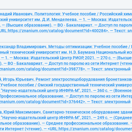
надий Иванович. Политология: Учебное пособие / Российский хим
кий университет им. Д.И. Менделеева. — 1. — Москва: Издательс
с. — (Высшее образование). — ВО - Бакалавриат. — Доступ по парол
<URL:https://znanium.com/catalog/document?id=400284>. — Текст: 
лександр Владимирович. Методы оптимизации: Учебное пособие /
нный технический университет им. Н.Э. Баумана Национальный и
 — 1. — Москва: Издательский Центр РИОР, 2021. — 270 с. — (Высш
. — ВО - Бакалавриат. — Доступ по паролю из сети Интернет (чтени
/znanium.com/catalog/document?id=398778>. — Текст: электронный
, Игорь Юрьевич. Ремонт электроспецоборудования бронетанково
Учебное пособие / Омский государственный технический универси
"Научно-издательский центр ИНФРА-М", 2021. — 360 с. — (Военно
Профессиональное образование. — Доступ по паролю из сети Интер
/znanium.com/catalog/document?id=376442>. — Текст: электронный
, Юрий Максимович. Санитарно-техническое оборудование зданий
"Научно-издательский центр ИНФРА-М", 2021. — 249 с. — (Среднее
льное образование). — Среднее профессиональное образование. 
ти Интернет (чтение). — <URL:https://znanium.com/catalog/docume