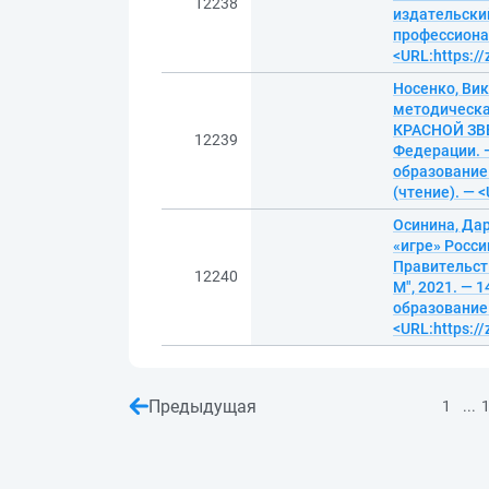
12238
издательский
профессионал
<URL:https:/
Носенко, Вик
методическ
КРАСНОЙ ЗВ
12239
Федерации. —
образование 
(чтение). — 
Осинина, Да
«игре» Росси
Правительст
12240
М", 2021. — 
образование.
<URL:https:/
Предыдущая
...
1