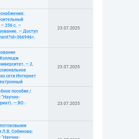
оснабжения:
роительный
— 256 с. —
23.07.2025
зование. — Доступ
ument?id=366946>.
рование
 Колледж
иверситет. — 2,
23.07.2025
ессиональное
из сети Интернет
электронный
бное пособие /
 "Научно-
иат). — ВО -
23.07.2025
е потоковыми
 Л.В. Собинова;
 "Научно-