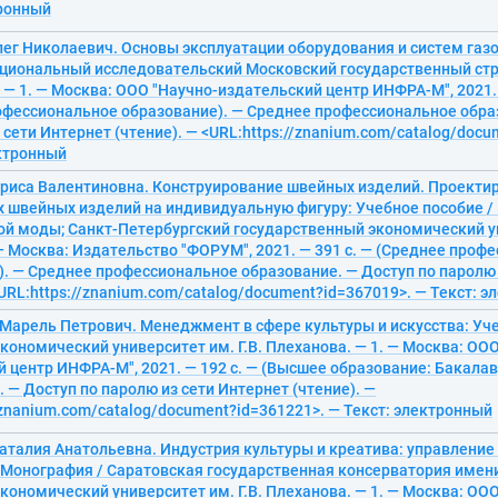
тронный
лег Николаевич. Основы эксплуатации оборудования и систем газ
ациональный исследовательский Московский государственный ст
 — 1. — Москва: ООО "Научно-издательский центр ИНФРА-М", 2021. 
офессиональное образование). — Среднее профессиональное обра
 сети Интернет (чтение). — <URL:https://znanium.com/catalog/doc
ектронный
ариса Валентиновна. Конструирование швейных изделий. Проекти
 швейных изделий на индивидуальную фигуру: Учебное пособие /
ой моды; Санкт-Петербургский государственный экономический ун
 — Москва: Издательство "ФОРУМ", 2021. — 391 с. — (Среднее проф
. — Среднее профессиональное образование. — Доступ по паролю 
<URL:https://znanium.com/catalog/document?id=367019>. — Текст: 
Марель Петрович. Менеджмент в сфере культуры и искусства: Уче
кономический университет им. Г.В. Плеханова. — 1. — Москва: ООО
 центр ИНФРА-М", 2021. — 192 с. — (Высшее образование: Бакалавр
 — Доступ по паролю из сети Интернет (чтение). —
/znanium.com/catalog/document?id=361221>. — Текст: электронный
аталия Анатольевна. Индустрия культуры и креатива: управлени
 Монография / Саратовская государственная консерватория имени
кономический университет им. Г.В. Плеханова. — 1. — Москва: ООО