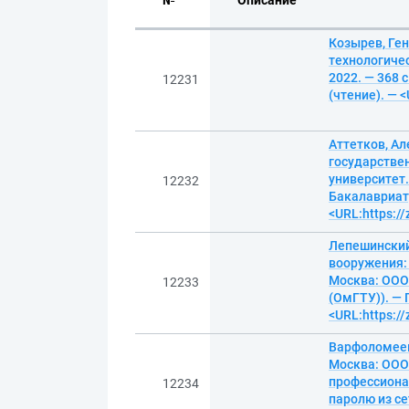
№
Описание
Козырев, Ген
технологичес
2022. — 368 
12231
(чтение). — 
Аттетков, А
государстве
университет.
12232
Бакалавриат)
<URL:https:/
Лепешинский
вооружения: 
Москва: ООО 
12233
(ОмГТУ)). — 
<URL:https:/
Варфоломеев
Москва: ООО 
профессиона
12234
паролю из се