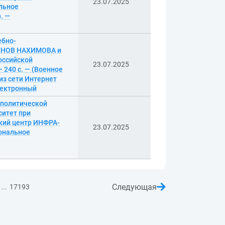
23.07.2025
ельное
. —
ебно-
ЕНОВ НАХИМОВА и
ссийской
23.07.2025
 240 с. — (Военное
из сети Интернет
электронный
ополитической
ситет при
кий центр ИНФРА-
23.07.2025
иональное
Следующая
...
17193