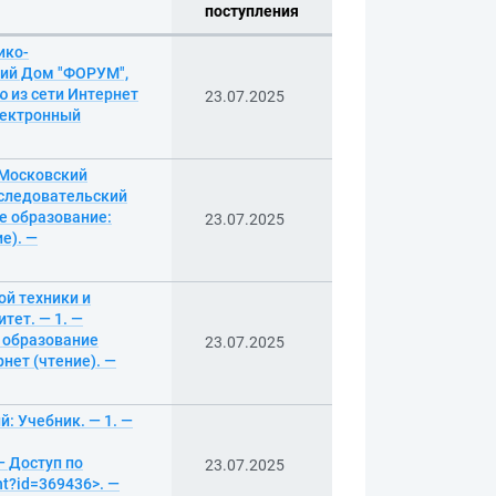
поступления
ико-
кий Дом "ФОРУМ",
ю из сети Интернет
23.07.2025
электронный
 Московский
сследовательский
ее образование:
23.07.2025
е). —
й техники и
тет. — 1. —
е образование
23.07.2025
нет (чтение). —
: Учебник. — 1. —
— Доступ по
23.07.2025
nt?id=369436>. —