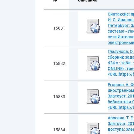
№
Описание
Синтаксис: п
И. С. Иванов
Петербург: З
15881
система «Уни
сети Интерне
электронны
Глазунова, О
сборник зада
424 с.: табл
15882
ONLINE», тре
<URL:https:/
Егорова, А. 
иностранному
Златоуст, 20
15883
библиотека O
<URL:https:/
Аросева, Т. 
Златоуст, 20
доступа: эл
15884