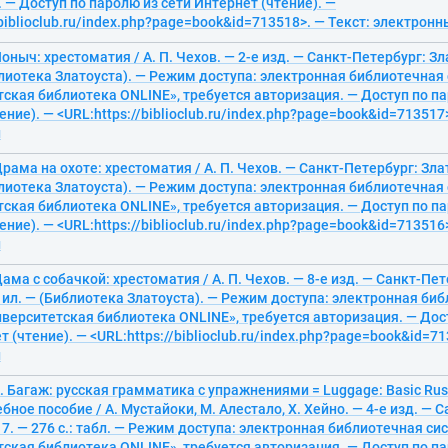
 — Доступ по паролю из сети Интернет (чтение). —
/biblioclub.ru/index.php?page=book&id=713518>. — Текст: электрон
Ионыч: хрестоматия / А. П. Чехов. — 2-е изд. — Санкт-Петербург: Зл
иблиотека Златоуста). — Режим доступа: электронная библиотечная
ская библиотека ONLINE», требуется авторизация. — Доступ по па
ение). — <URL:https://biblioclub.ru/index.php?page=book&id=713517>
й
 Драма на охоте: хрестоматия / А. П. Чехов. — Санкт-Петербург: Злат
иблиотека Златоуста). — Режим доступа: электронная библиотечная
ская библиотека ONLINE», требуется авторизация. — Доступ по па
ение). — <URL:https://biblioclub.ru/index.php?page=book&id=713516>
й
Дама с собачкой: хрестоматия / А. П. Чехов. — 8-е изд. — Санкт-Пет
.: ил. — (Библиотека Златоуста). — Режим доступа: электронная би
верситетская библиотека ONLINE», требуется авторизация. — Дос
т (чтение). — <URL:https://biblioclub.ru/index.php?page=book&id=71
й
. Багаж: русская грамматика с упражнениями = Luggage: Basiс Rus
ебное пособие / А. Мустайоки, М. Алестало, Х. Хейно. — 4-е изд. — 
17. — 276 с.: табл. — Режим доступа: электронная библиотечная си
ская библиотека ONLINE», требуется авторизация. — Доступ по па