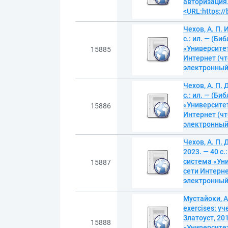
авторизация.
<URL:https:/
Чехов, А. П. 
с.: ил. — (Б
«Университет
15885
Интернет (чт
электронны
Чехов, А. П.
с.: ил. — (Б
«Университет
15886
Интернет (чт
электронны
Чехов, А. П. 
2023. — 40 с
система «Уни
15887
сети Интерне
электронны
Мустайоки, А
exercises: уч
Златоуст, 20
15888
«Университет