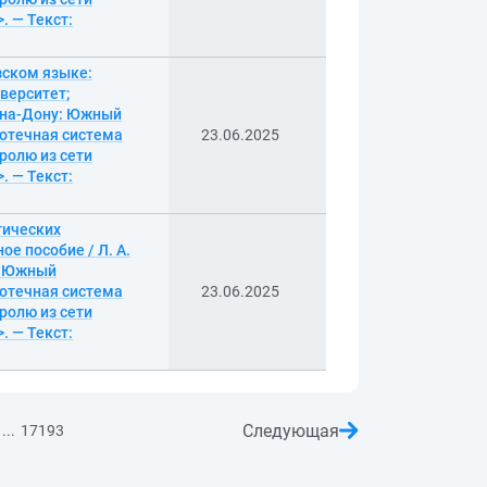
. — Текст:
зском языке:
верситет;
-на-Дону: Южный
иотечная система
23.06.2025
ролю из сети
. — Текст:
стических
е пособие / Л. А.
: Южный
иотечная система
23.06.2025
ролю из сети
. — Текст:
Следующая
...
17193