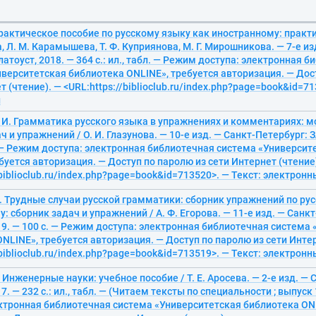
рактическое пособие по русскому языку как иностранному: практ
а, Л. М. Карамышева, Т. Ф. Куприянова, М. Г. Мирошникова. — 7-е из
латоуст, 2018. — 364 с.: ил., табл. — Режим доступа: электронная 
верситетская библиотека ONLINE», требуется авторизация. — Дос
т (чтение). — <URL:https://biblioclub.ru/index.php?page=book&id=71
й
. И. Грамматика русского языка в упражнениях и комментариях: 
ч и упражнений / О. И. Глазунова. — 10-е изд. — Санкт-Петербург: З
. — Режим доступа: электронная библиотечная система «Университ
буется авторизация. — Доступ по паролю из сети Интернет (чтение
/biblioclub.ru/index.php?page=book&id=713520>. — Текст: электрон
Ф. Трудные случаи русской грамматики: сборник упражнений по ру
: сборник задач и упражнений / А. Ф. Егорова. — 11-е изд. — Санк
19. — 100 с. — Режим доступа: электронная библиотечная система
NLINE», требуется авторизация. — Доступ по паролю из сети Интер
/biblioclub.ru/index.php?page=book&id=713519>. — Текст: электрон
Е. Инженерные науки: учебное пособие / Т. Е. Аросева. — 2-е изд. —
17. — 232 с.: ил., табл. — (Читаем тексты по специальности ; выпуск
ектронная библиотечная система «Университетская библиотека ONL