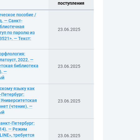
поступления
ическое пособие /
д. — Санкт-
библиотечная
23.06.2025
туп по паролю из
3521>. — Текст:
морфлология:
латоуст, 2022. —
етская библиотека
23.06.2025
). —
ный
сскому языку как
т-Петербург:
 «Университетская
23.06.2025
нет (чтение). —
ный
 Санкт-Петербург:
 14). — Режим
INE», требуется
23.06.2025