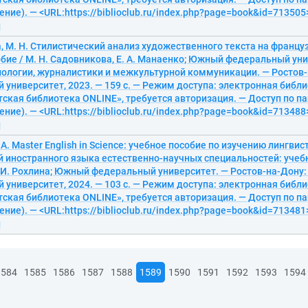
ение). — <URL:https://biblioclub.ru/index.php?page=book&id=713505>
й
 М. Н. Стилистический анализ художественного текста на францу
бие / М. Н. Садовникова, Е. А. Манаенко; Южный федеральный уни
лологии, журналистики и межкультурной коммуникации. — Ростов
университет, 2023. — 159 с. — Режим доступа: электронная библ
ская библиотека ONLINE», требуется авторизация. — Доступ по па
ение). — <URL:https://biblioclub.ru/index.php?page=book&id=713488>
й
 А. Master English in Science: учебное пособие по изучению лингви
 иностранного языка естественно-научных специальностей: учебно
. И. Рохлина; Южный федеральный университет. — Ростов-на-Дону
университет, 2024. — 103 с. — Режим доступа: электронная библ
ская библиотека ONLINE», требуется авторизация. — Доступ по па
ение). — <URL:https://biblioclub.ru/index.php?page=book&id=713481>
й
1584
1585
1586
1587
1588
1589
1590
1591
1592
1593
1594