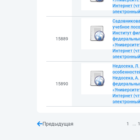
Интернет (чт
электронны
Садовникова,
учебное посо
Институт фи
15889
федеральный 
«Университет
Интернет (чт
электронны
Недосека, Л.
особенностей
Недосека, А
15890
федеральный 
«Университет
Интернет (чт
электронны
Предыдущая
...
1