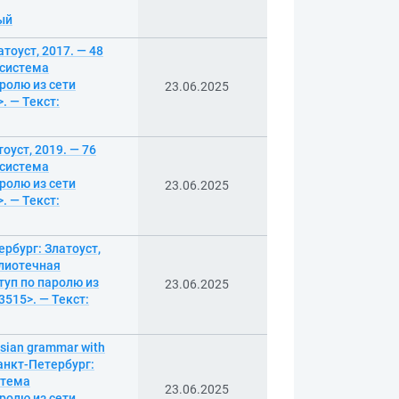
ный
атоуст, 2017. — 48
 система
ролю из сети
23.06.2025
. — Текст:
оуст, 2019. — 76
 система
ролю из сети
23.06.2025
. — Текст:
ербург: Златоуст,
блиотечная
туп по паролю из
23.06.2025
3515>. — Текст:
sian grammar with
Санкт-Петербург:
стема
23.06.2025
ролю из сети