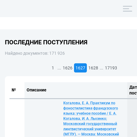
ПОСЛЕДНИЕ ПОСТУПЛЕНИЯ
Найдено документов: 171 926
...
...
1
1626
1627
1628
17193
Дат
№
Описание
пос
Когалова, Е. А. Практикум по
фоностилистике французского
языка: учебное пособие / Е. А.
Когалова, И. А. Лысенко;
Московский государственный
лингвистический университет
(МГЛУ). — Москва: Московский