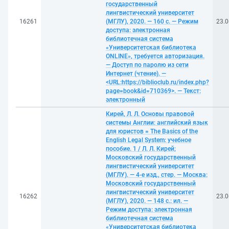
государственный
лингвистический университет
16261
(МГЛУ), 2020. — 160 с. — Режим
23.0
доступа: электронная
библиотечная система
«Университетская библиотека
ONLINE», требуется авторизация.
— Доступ по паролю из сети
Интернет (чтение). —
<URL:https://biblioclub.ru/index.php?
page=book&id=710369>. — Текст:
электронный
Кирей, Л. Л. Основы правовой
системы Англии: английский язык
для юристов = The Basics of the
English Legal System: учебное
пособие. 1 / Л. Л. Кирей;
Московский государственный
лингвистический университет
(МГЛУ). — 4-е изд., стер. — Москва:
Московский государственный
лингвистический университет
16262
23.0
(МГЛУ), 2020. — 148 с.: ил. —
Режим доступа: электронная
библиотечная система
«Университетская библиотека