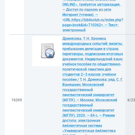
ONLINE», требуется авторизация.
— Доступ по паролю из сети
Интернет (чтение). —
<URL:https://biblioclub.ru/index.php?
page=book&id=710362>. — Текст:
электронный
Дренясова, Т. Н. Хроника
международных событий: визиты,
пребывание делегации в стране,
переговоры, подписание итоговых
документов. Нидерландский язык:
учебное пособие по общественно-
политической тематике для
студентов 2–3 курсов: учебное
пособие / Т. Н. Дренясова; ред. С. Г.
Ваняшкин; Московский
государственный
лингвистический университет
16269
(МГЛУ). — Москва: Московский
6/2
государственный
лингвистический университет
(МГЛУ), 2020. — 84 с. — Режим
доступа: электронная
библиотечная система
«Университетская библиотека