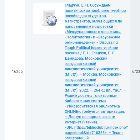
Гладчук, Е. Н. Обсуждаем
политические проблемы: учебное
пособие для студентов-
магистрантов, обучающихся по
направлениям подготовки
«Международные отношения»,
«Политология» и «Зарубежное
регионоведение» = Discussing
Tough Political Issues: учебное
пособие / Е. Н. Гладчук, Е. Е.
Демидова; Московский
государственный
лингвистический университет
16265
6/2
(МГЛУ). — Москва: Московский
государственный
лингвистический университет
(МГЛУ), 2022. — 264 с.: ил., табл. —
Режим доступа: электронная
библиотечная система
«Университетская библиотека
ONLINE», требуется авторизация.
— Доступ по паролю из сети
Интернет (чтение). —
<URL:https://biblioclub.ru/index.php?
page=book&id=710365>. — Текст:
электронный