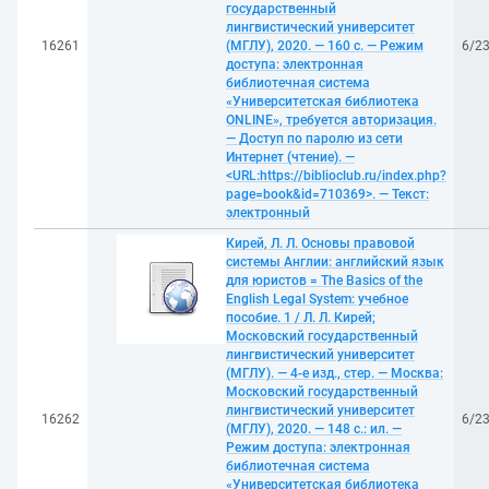
государственный
лингвистический университет
16261
(МГЛУ), 2020. — 160 с. — Режим
6/2
доступа: электронная
библиотечная система
«Университетская библиотека
ONLINE», требуется авторизация.
— Доступ по паролю из сети
Интернет (чтение). —
<URL:https://biblioclub.ru/index.php?
page=book&id=710369>. — Текст:
электронный
Кирей, Л. Л. Основы правовой
системы Англии: английский язык
для юристов = The Basics of the
English Legal System: учебное
пособие. 1 / Л. Л. Кирей;
Московский государственный
лингвистический университет
(МГЛУ). — 4-е изд., стер. — Москва:
Московский государственный
лингвистический университет
16262
6/2
(МГЛУ), 2020. — 148 с.: ил. —
Режим доступа: электронная
библиотечная система
«Университетская библиотека