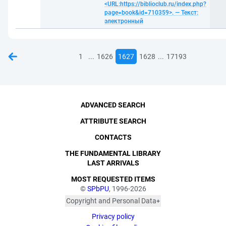
<URL:https://biblioclub.ru/index.php?
page=book&id=710359>. — Текст:
электронный
...
...
1
1626
1627
1628
17193
ADVANCED SEARCH
ATTRIBUTE SEARCH
CONTACTS
THE FUNDAMENTAL LIBRARY
LAST ARRIVALS
MOST REQUESTED ITEMS
©
SPbPU
, 1996-2026
Copyright and Personal Data
The photographs are
Privacy policy
published with the