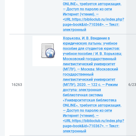
ONLINE», требуется авторизация.
— Доступ по паролю из сети
Интернет (чтение). —
<URL:https://biblioclub.ru/index.php?
page=book&id=710368>. — Текст:
электронный
Хорькова, И. В. Введение в
юридическую латынь: учебное
пособие для студентов юристов:
учебное пособие / И. В. Хорькова;
Московский государственный
лингвистический университет
(МГЛУ). — Москва: Московский
государственный
лингвистический университет
16263
(МГЛУ), 2020. — 122 с. — Режим
6/2
доступа: электронная
библиотечная система
«Университетская библиотека
ONLINE», требуется авторизация.
— Доступ по паролю из сети
Интернет (чтение). —
<URL:https://biblioclub.ru/index.php?
page=book&id=710367>. — Текст:
электронный