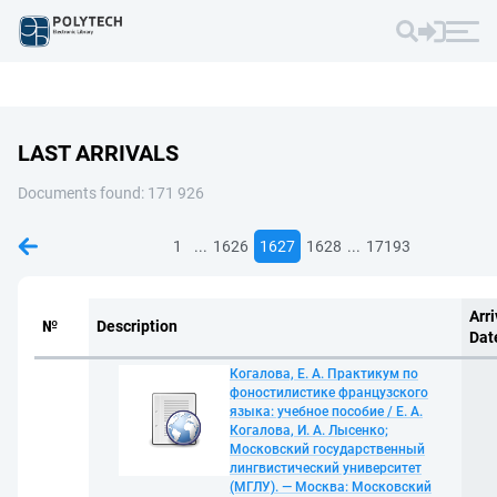
LAST ARRIVALS
Documents found: 171 926
...
...
1
1626
1627
1628
17193
Arri
№
Description
Dat
Когалова, Е. А. Практикум по
фоностилистике французского
языка: учебное пособие / Е. А.
Когалова, И. А. Лысенко;
Московский государственный
лингвистический университет
(МГЛУ). — Москва: Московский