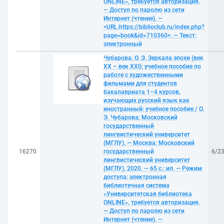
ONLINE», требуется авторизация.
— Доступ по паролю из сети
Интернет (чтение). —
<URL:https://biblioclub.ru/index.php?
page=book&id=710360>. — Текст:
электронный
Чубарова, О. Э. Зеркала эпохи (век
XX – век XXІ): учебное пособие по
работе с художественными
фильмами для студентов
бакалавриата 1–4 курсов,
изучающих русский язык как
иностранный: учебное пособие / О.
Э. Чубарова; Московский
государственный
лингвистический университет
(МГЛУ). — Москва: Московский
16270
государственный
6/2
лингвистический университет
(МГЛУ), 2020. — 65 с.: ил. — Режим
доступа: электронная
библиотечная система
«Университетская библиотека
ONLINE», требуется авторизация.
— Доступ по паролю из сети
Интернет (чтение). —