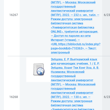
(МГЛУ). — Москва: Московский
государственный
лингвистический университет
16267
(МГЛУ), 2022. — 232 с.: ил., табл. —
6/2
Режим доступа: электронная
библиотечная система
«Университетская библиотека
ONLINE», требуется авторизация.
— Доступ по паролю из сети
Интернет (чтение). —
<URL:https://biblioclub.ru/index.php?
page=book&id=710363>. — Текст:
электронный
Зубцова, Е. Р. Вьетнамский язык
для начинающих: учебник. 1 / Е. Р.
Зубцова, Хоанг Тхи Хонг Хоа, А. В.
Назимова; Московский
государственный
лингвистический университет
(МГЛУ). — Москва: Московский
государственный
лингвистический университет
16268
(МГЛУ), 2022. — 130 с.: ил. —
6/2
Режим доступа: электронная
библиотечная система
«Университетская библиотека