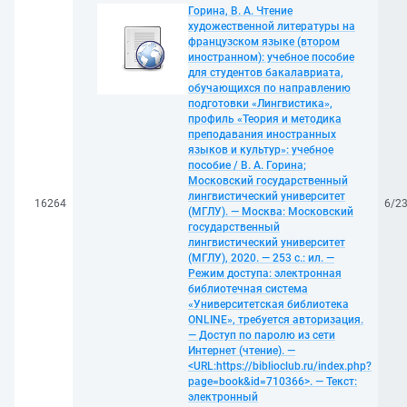
Горина, В. А. Чтение
художественной литературы на
французском языке (втором
иностранном): учебное пособие
для студентов бакалавриата,
обучающихся по направлению
подготовки «Лингвистика»,
профиль «Теория и методика
преподавания иностранных
языков и культур»: учебное
пособие / В. А. Горина;
Московский государственный
лингвистический университет
16264
6/2
(МГЛУ). — Москва: Московский
государственный
лингвистический университет
(МГЛУ), 2020. — 253 с.: ил. —
Режим доступа: электронная
библиотечная система
«Университетская библиотека
ONLINE», требуется авторизация.
— Доступ по паролю из сети
Интернет (чтение). —
<URL:https://biblioclub.ru/index.php?
page=book&id=710366>. — Текст:
электронный