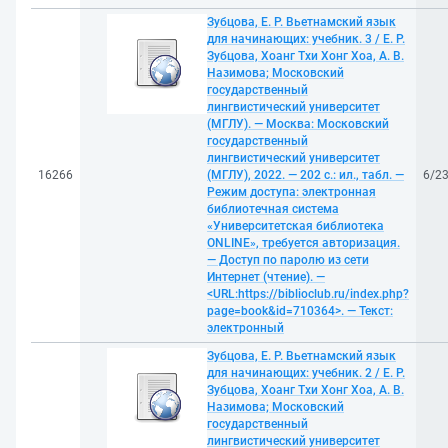
Зубцова, Е. Р. Вьетнамский язык
для начинающих: учебник. 3 / Е. Р.
Зубцова, Хоанг Тхи Хонг Хоа, А. В.
Назимова; Московский
государственный
лингвистический университет
(МГЛУ). — Москва: Московский
государственный
лингвистический университет
16266
(МГЛУ), 2022. — 202 с.: ил., табл. —
6/2
Режим доступа: электронная
библиотечная система
«Университетская библиотека
ONLINE», требуется авторизация.
— Доступ по паролю из сети
Интернет (чтение). —
<URL:https://biblioclub.ru/index.php?
page=book&id=710364>. — Текст:
электронный
Зубцова, Е. Р. Вьетнамский язык
для начинающих: учебник. 2 / Е. Р.
Зубцова, Хоанг Тхи Хонг Хоа, А. В.
Назимова; Московский
государственный
лингвистический университет