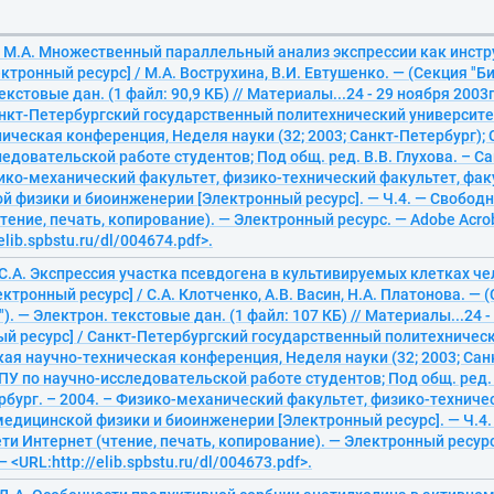
, М.А. Множественный параллельный анализ экспрессии как инстр
ктронный ресурс] / М.А. Вострухина, В.И. Евтушенко. — (Секция "Б
екстовые дан. (1 файл: 90,9 КБ) // Материалы...24 - 29 ноября 200
Санкт-Петербургский государственный политехнический университ
ическая конференция, Неделя науки (32; 2003; Санкт-Петербург);
едовательской работе студентов; Под общ. ред. В.В. Глухова. – С
зико-механический факультет, физико-технический факультет, фак
 физики и биоинженерии [Электронный ресурс]. — Ч.4. — Свободн
тение, печать, копирование). — Электронный ресурс. — Adobe Acrob
elib.spbstu.ru/dl/004674.pdf>.
С.А. Экспрессия участка псевдогена в культивируемых клетках ч
ктронный ресурс] / С.А. Клотченко, А.В. Васин, Н.А. Платонова. — 
). — Электрон. текстовые дан. (1 файл: 107 КБ) // Материалы...24 -
ый ресурс] / Санкт-Петербургский государственный политехническ
я научно-техническая конференция, Неделя науки (32; 2003; Сан
У по научно-исследовательской работе студентов; Под общ. ред. В
бург. – 2004. – Физико-механический факультет, физико-техниче
медицинской физики и биоинженерии [Электронный ресурс]. — Ч.4
ети Интернет (чтение, печать, копирование). — Электронный ресурс
— <URL:http://elib.spbstu.ru/dl/004673.pdf>.