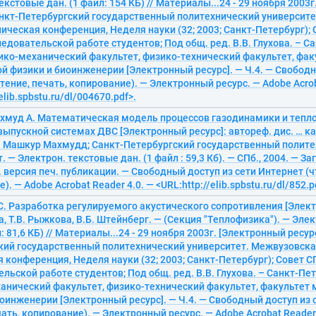
екстовые дан. (1 файл: 154 КБ) // Материалы...24 - 29 ноября 2003
Санкт-Петербургский государственный политехнический университ
ическая конференция, Неделя науки (32; 2003; Санкт-Петербург);
едовательской работе студентов; Под общ. ред. В.В. Глухова. – С
зико-механический факультет, физико-технический факультет, фак
 физики и биоинженерии [Электронный ресурс]. — Ч.4. — Свободн
тение, печать, копирование). — Электронный ресурс. — Adobe Acrob
elib.spbstu.ru/dl/004670.pdf>.
хмуд А. Математическая модель процессов газодинамики и тепл
выпускной системах ДВС [Электронный ресурс]: автореф. дис. … кан
 А. Машкур Махмудд; Санкт-Петербургский государственный полит
 — Электрон. текстовые дан. (1 файл : 59,3 Кб). — СПб., 2004. — Заг
 версия печ. публикации. — Свободный доступ из сети Интернет (ч
. — Adobe Acrobat Reader 4.0. — <URL:http://elib.spbstu.ru/dl/852.p
С. Разработка регулируемого акустического сопротивления [Элект
а, Т.В. Рыжкова, В.Б. Штейнберг. — (Секция "Теплофизика"). — Эле
л: 81,6 КБ) // Материалы...24 - 29 ноября 2003г. [Электронный ресурс
кий государственный политехнический университет. Межвузовска
 конференция, Неделя науки (32; 2003; Санкт-Петербург); Совет С
льской работе студентов; Под общ. ред. В.В. Глухова. – Санкт-Пет
анический факультет, физико-технический факультет, факультет
оинженерии [Электронный ресурс]. — Ч.4. — Свободный доступ из 
чать, копирование). — Электронный ресурс. — Adobe Acrobat Reader 