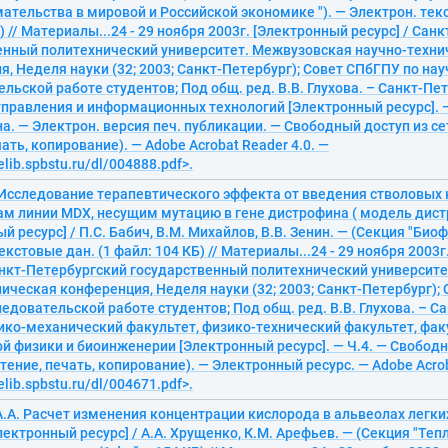
тельства в мировой и Российской экономике "). — Электрон. текс
б) // Материалы...24 - 29 ноября 2003г. [Электронный ресурс] / Са
енный политехнический университет. Межвузовская научно-техни
, Неделя науки (32; 2003; Санкт-Петербург); Совет СПбГПУ по нау
льской работе студентов; Под общ. ред. В.В. Глухова. – Санкт-Пет
правления и информационных технологий [Электронный ресурс]. — 
на. — Электрон. версия печ. публикации. — Свободный доступ из с
чать, копирование). — Adobe Acrobat Reader 4.0. —
elib.spbstu.ru/dl/004888.pdf>.
. Исследование терапевтического эффекта от введения стволовых 
м линии MDX, несущим мутацию в гене дистрофина ( модель дис
й ресурс] / П.С. Бабич, В.М. Михайлов, В.В. Зенин. — (Секция "Биоф
екстовые дан. (1 файл: 104 КБ) // Материалы...24 - 29 ноября 2003
Санкт-Петербургский государственный политехнический университ
ическая конференция, Неделя науки (32; 2003; Санкт-Петербург);
едовательской работе студентов; Под общ. ред. В.В. Глухова. – С
зико-механический факультет, физико-технический факультет, фак
 физики и биоинженерии [Электронный ресурс]. — Ч.4. — Свободн
тение, печать, копирование). — Электронный ресурс. — Adobe Acrob
elib.spbstu.ru/dl/004671.pdf>.
А.А. Расчет изменения концентрации кислорода в альвеолах легки
ектронный ресурс] / А.А. Хрущенко, К.М. Арефьев. — (Секция "Теп