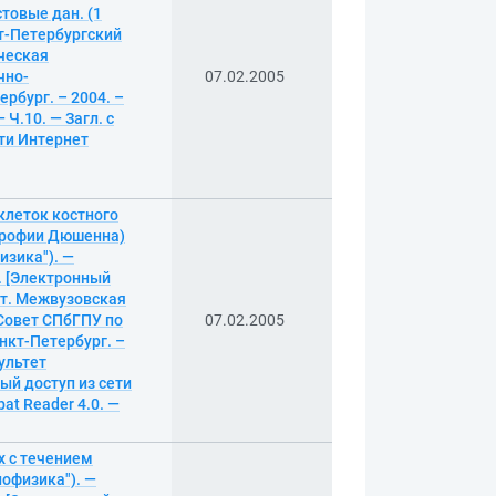
товые дан. (1
нкт-Петербургский
ческая
чно-
07.02.2005
ербург. – 2004. –
Ч.10. — Загл. с
ети Интернет
клеток костного
трофии Дюшенна)
изика"). —
г. [Электронный
ет. Межвузовская
 Совет СПбГПУ по
07.02.2005
анкт-Петербург. –
ультет
ый доступ из сети
at Reader 4.0. —
х с течением
лофизика"). —