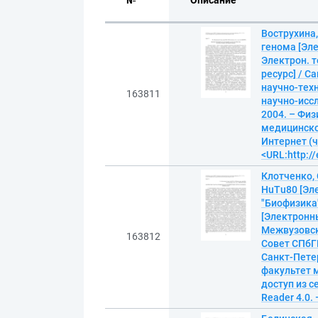
№
Описание
Вострухина
генома [Эле
Электрон. т
ресурс] / 
научно-техн
163811
научно-иссл
2004. – Фи
медицинской
Интернет (ч
<URL:http://
Клотченко, 
HuTu80 [Эле
"Биофизика"
[Электронн
Межвузовска
163812
Совет СПбГП
Санкт-Петер
факультет 
доступ из с
Reader 4.0. 