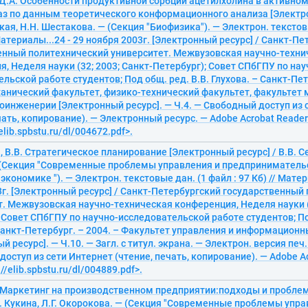
 Д.А. Особенности продуктивной сорбции ацетилхолина в активном
аз по данным теоретического конформационного анализа [Электро
кая, Н.Н. Шестакова. — (Секция "Биофизика"). — Электрон. текстов
 Материалы...24 - 29 ноября 2003г. [Электронный ресурс] / Санкт-П
енный политехнический университет. Межвузовская научно-техни
, Неделя науки (32; 2003; Санкт-Петербург); Совет СПбГПУ по нау
льской работе студентов; Под общ. ред. В.В. Глухова. – Санкт-Пет
анический факультет, физико-технический факультет, факультет
оинженерии [Электронный ресурс]. — Ч.4. — Свободный доступ из 
чать, копирование). — Электронный ресурс. — Adobe Acrobat Reader 
elib.spbstu.ru/dl/004672.pdf>.
 В.В. Стратегическое планирование [Электронный ресурс] / В.В. С
 (Секция "Современные проблемы управления и предпринимательс
экономике "). — Электрон. текстовые дан. (1 файл : 97 Кб) // Матер
3г. [Электронный ресурс] / Санкт-Петербургский государственный
. Межвузовская научно-техническая конференция, Неделя науки (3
 Совет СПбГПУ по научно-исследовательской работе студентов; По
Санкт-Петербург. – 2004. – Факультет управления и информационн
й ресурс]. — Ч.10. — Загл. с титул. экрана. — Электрон. версия печ
оступ из сети Интернет (чтение, печать, копирование). — Adobe Ac
//elib.spbstu.ru/dl/004889.pdf>.
В. Маркетинг на производственном предприятии:подходы и пробл
.В. Кукина, Л.Г. Окорокова. — (Секция "Современные проблемы упра