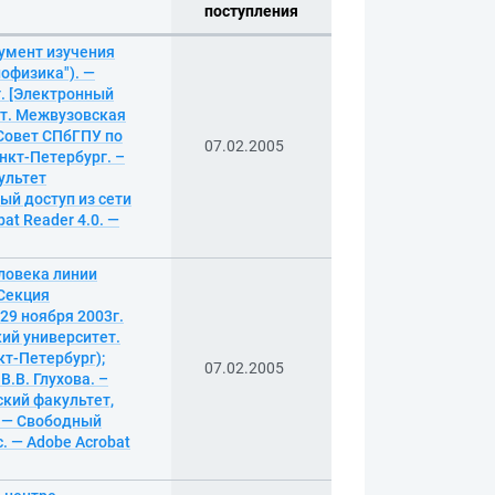
поступления
умент изучения
иофизика"). —
3г. [Электронный
ет. Межвузовская
 Совет СПбГПУ по
07.02.2005
анкт-Петербург. –
ультет
ый доступ из сети
at Reader 4.0. —
еловека линии
(Секция
 29 ноября 2003г.
ий университет.
кт-Петербург);
07.02.2005
.В. Глухова. –
ский факультет,
. — Свободный
. — Adobe Acrobat