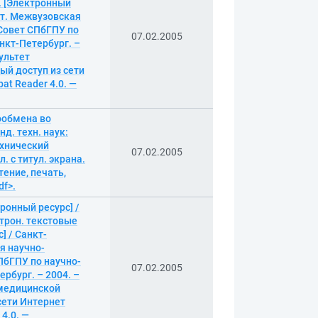
г. [Электронный
ет. Межвузовская
 Совет СПбГПУ по
07.02.2005
анкт-Петербург. –
ультет
ый доступ из сети
at Reader 4.0. —
ообмена во
д. техн. наук:
ехнический
07.02.2005
л. с титул. экрана.
тение, печать,
df>.
ронный ресурс] /
ктрон. текстовые
] / Санкт-
я научно-
ПбГПУ по научно-
07.02.2005
ербург. – 2004. –
 медицинской
сети Интернет
4.0. —