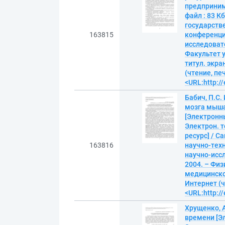
предпринима
файл : 83 К
государств
163815
конференция
исследовате
Факультет у
титул. экра
(чтение, пе
<URL:http://
Бабич, П.С
мозга мыша
[Электронны
Электрон. т
ресурс] / 
163816
научно-техн
научно-иссл
2004. – Фи
медицинской
Интернет (ч
<URL:http://
Хрущенко, 
времени [Эл