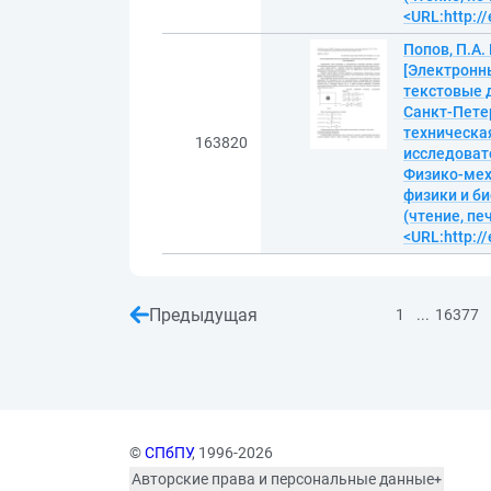
<URL:http://
Попов, П.А
[Электронны
текстовые д
Санкт-Пете
техническая
163820
исследовате
Физико-мех
физики и би
(чтение, пе
<URL:http://
Предыдущая
...
1
16377
©
СПбПУ
, 1996-2026
Авторские права и персональные данные