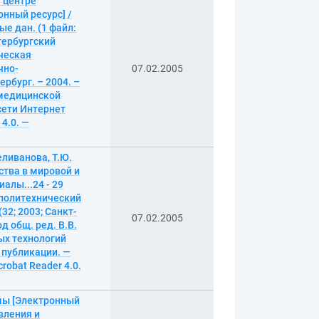
 центре
нный ресурс] /
ые дан. (1 файл:
етербургский
ческая
чно-
07.02.2005
ербург. – 2004. –
 медицинской
сети Интернет
4.0. —
еливанова, Т.Ю.
тва в мировой и
иалы...24 - 29
 политехнический
2; 2003; Санкт-
07.02.2005
д общ. ред. В.В.
ых технологий
. публикации. —
robat Reader 4.0.
емы [Электронный
вления и