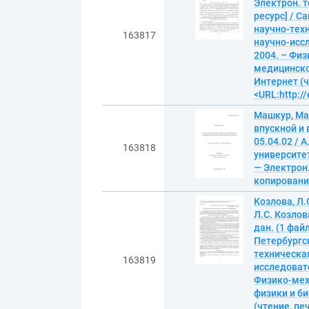
Электрон. т
ресурс] / 
научно-техн
163817
научно-иссл
2004. – Фи
медицинской
Интернет (ч
<URL:http://
Машкур, Ма
впускной и 
05.04.02 /
163818
университет.
— Электрон.
копирование)
Козлова, Л.
Л.С. Козлов
дан. (1 фай
Петербургс
техническая
163819
исследовате
Физико-мех
физики и би
(чтение, пе