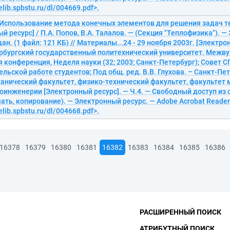
elib.spbstu.ru/dl/004669.pdf>.
. Использование метода конечных элементов для решения задач 
й ресурс] / П.А. Попов, В.А. Талалов. — (Секция "Теплофизика"). —
ан. (1 файл: 121 КБ) // Материалы...24 - 29 ноября 2003г. [Электро
рбургский государственный политехнический университет. Межву
 конференция, Неделя науки (32; 2003; Санкт-Петербург); Совет С
льской работе студентов; Под общ. ред. В.В. Глухова. – Санкт-Пет
анический факультет, физико-технический факультет, факультет
оинженерии [Электронный ресурс]. — Ч.4. — Свободный доступ из 
чать, копирование). — Электронный ресурс. — Adobe Acrobat Reader 
elib.spbstu.ru/dl/004668.pdf>.
16378
16379
16380
16381
16382
16383
16384
16385
16386
РАСШИРЕННЫЙ ПОИСК
АТРИБУТНЫЙ ПОИСК