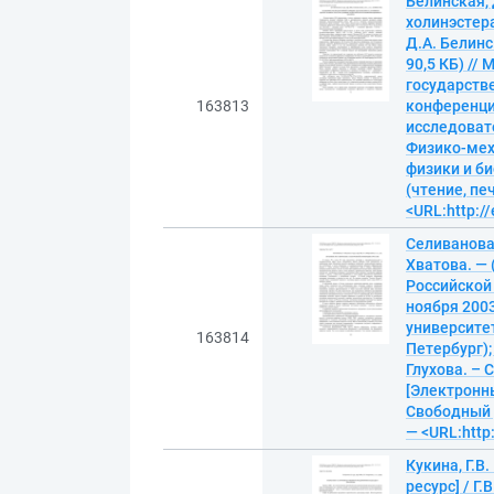
Белинская,
холинэстер
Д.А. Белинс
90,5 КБ) //
государств
163813
конференция
исследовате
Физико-мех
физики и би
(чтение, пе
<URL:http://
Селиванова,
Хватова. —
Российской 
ноября 200
университет
163814
Петербург);
Глухова. – 
[Электронны
Свободный д
— <URL:http:
Кукина, Г.
ресурс] / Г