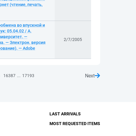
нет (чтение, печать,
обмена во впускной и
к: 05.04.02 / А.
иверситет. —
2/7/2005
ана. — Электрон. версия
рование). — Adobe
Next
...
6
16387
17193
LAST ARRIVALS
MOST REQUESTED ITEMS