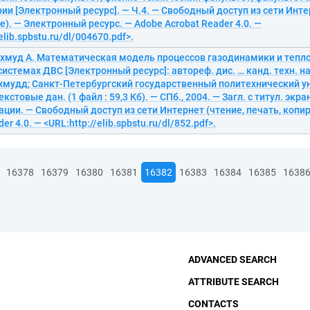
и [Электронный ресурс]. — Ч.4. — Свободный доступ из сети Интер
). — Электронный ресурс. — Adobe Acrobat Reader 4.0. —
elib.spbstu.ru/dl/004670.pdf>.
хмуд А. Математическая модель процессов газодинамики и тепло
истемах ДВС [Электронный ресурс]: автореф. дис. … канд. техн. нау
мудд; Санкт-Петербургский государственный политехнический ун
кстовые дан. (1 файл : 59,3 Кб). — СПб., 2004. — Загл. с титул. экр
ации. — Свободный доступ из сети Интернет (чтение, печать, копи
er 4.0. — <URL:http://elib.spbstu.ru/dl/852.pdf>.
16378
16379
16380
16381
16382
16383
16384
16385
1638
ADVANCED SEARCH
ATTRIBUTE SEARCH
CONTACTS