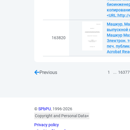
биоинженери
копирование
<URL:http://
Машкур, Ма
выпускной с
Машкур Мах
163820
Электрон. те
печ. публик
Acrobat Read
Previous
...
1
16377
©
SPbPU
, 1996-2026
Copyright and Personal Data
The photographs are
Privacy policy
published with the