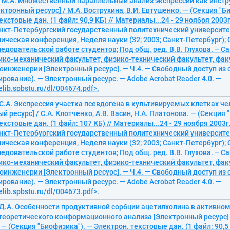
, М.А. Множественный параллельный анализ экспрессии как инстр
ктронный ресурс] / М.А. Вострухина, В.И. Евтушенко. — (Секция "Б
екстовые дан. (1 файл: 90,9 КБ) // Материалы...24 - 29 ноября 200
Санкт-Петербургский государственный политехнический университ
ическая конференция, Неделя науки (32; 2003; Санкт-Петербург);
едовательской работе студентов; Под общ. ред. В.В. Глухова. – С
зико-механический факультет, физико-технический факультет, фа
оинженерии [Электронный ресурс]. — Ч.4. — Свободный доступ из 
ирование). — Электронный ресурс. — Adobe Acrobat Reader 4.0. —
elib.spbstu.ru/dl/004674.pdf>.
 С.А. Экспрессия участка псевдогена в культивируемых клетках ч
й ресурс] / С.А. Клотченко, А.В. Васин, Н.А. Платонова. — (Секция 
екстовые дан. (1 файл: 107 КБ) // Материалы...24 - 29 ноября 2003
Санкт-Петербургский государственный политехнический университ
ическая конференция, Неделя науки (32; 2003; Санкт-Петербург);
едовательской работе студентов; Под общ. ред. В.В. Глухова. – С
зико-механический факультет, физико-технический факультет, фа
оинженерии [Электронный ресурс]. — Ч.4. — Свободный доступ из 
ирование). — Электронный ресурс. — Adobe Acrobat Reader 4.0. —
elib.spbstu.ru/dl/004673.pdf>.
 Д.А. Особенности продуктивной сорбции ацетилхолина в активном
еоретического конформационного анализа [Электронный ресурс] /
— (Секция "Биофизика"). — Электрон. текстовые дан. (1 файл: 90,5 