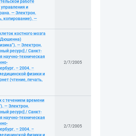
ательской работе
т управления и
рана. — Электрон.
ь, копирование). —
клеток костного мозга
и Дюшенна)
физика"). — Электрон.
нный ресурс] / Санкт-
я научно-техническая
чно-
2/7/2005
ербург. – 2004. –
медицинской физики и
нет (чтение, печать,
х с течением времени
). — Электрон.
нный ресурс] / Санкт-
я научно-техническая
чно-
2/7/2005
ербург. – 2004. –
медицинской физики и