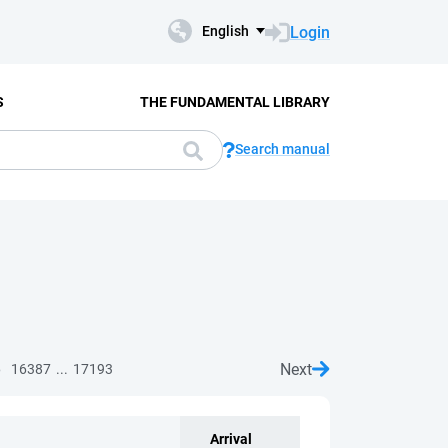
Login
English
S
THE FUNDAMENTAL LIBRARY
Search manual
Next
...
6
16387
17193
Arrival