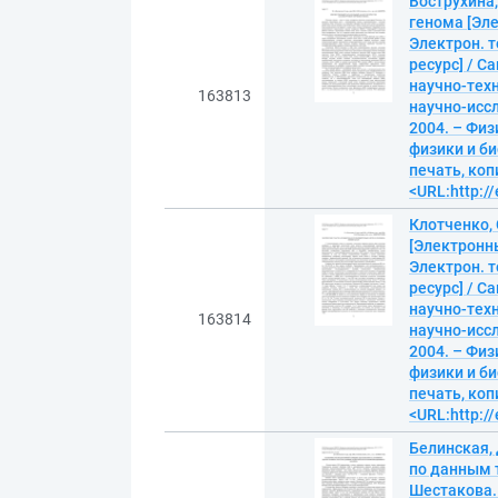
Вострухина
генома [Эле
Электрон. т
ресурс] / 
научно-техн
163813
научно-иссл
2004. – Фи
физики и би
печать, коп
<URL:http://
Клотченко,
[Электронны
Электрон. т
ресурс] / 
научно-техн
163814
научно-иссл
2004. – Фи
физики и би
печать, коп
<URL:http://
Белинская,
по данным т
Шестакова. 