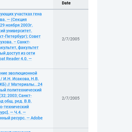
Date
рующих участках гена
ова. — (Секция
 29 ноября 2003г.
ий университет.
кт-Петербург); Совет
2/7/2005
ухова. – Санкт-
акультет, факультет
ый доступ из сети
at Reader 4.0. —
ение эволюционной
 И.Н. Исакова, Н.В.
КБ) // Материалы...24
нный политехнический
2; 2003; Санкт-
2/7/2005
д общ. ред. В.В.
ко-технический
рс]. — Ч.4. —
онный ресурс. — Adobe