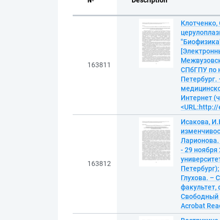
№
Description
Клотченко,
церулоплазм
"Биофизика"
[Электронн
Межвузовска
163811
СПбГПУ по н
Петербург. 
медицинской
Интернет (ч
<URL:http://
Исакова, И
изменчивост
Ларионова. 
- 29 ноября
университет
163812
Петербург);
Глухова. – 
факультет, 
Свободный д
Acrobat Read