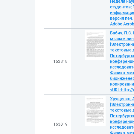
Неделя наук
студентов; 
информацион
версия печ.
Adobe Acroba
Бабич, П.С
мышам лини
[Электронны
текстовые д
Петербургс
163818
конференция
исследовате
Физико-мех
биоинженери
копирование
<URL:http://
Хрущенко, 
[Электронны
текстовые д
Петербургс
конференция
163819
исследовате
Физико-мех