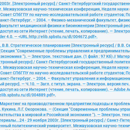
 2003г. [Электронный ресурс] / Санкт-Петербургский государстве
. Межвузовская научно-техническая конференция, Неделя науки (3
 Совет СПбГПУ по научно-исследовательской работе студентов; По
Санкт-Петербург. – 2004. – Физико-механический факультет, физи
факультет медицинской физики и биоинженерии [Электронный ресу
оступ из сети Интернет (чтение, печать, копирование). — Электр
er 4.0. — <URL:http://elib.spbstu.ru/dl/004672.pdf>.
 В.В. Стратегическое планирование [Электронный ресурс] / В.В. С
 (Секция "Современные проблемы управления и предпринимательс
экономике "). — Электрон. текстовые дан. (1 файл : 97 Кб) // Матер
ектронный ресурс] / Санкт-Петербургский государственный полите
. Межвузовская научно-техническая конференция, Неделя науки (3
 Совет СПбГПУ по научно-исследовательской работе студентов; По
Санкт-Петербург. – 2004. – Факультет управления и информационн
й ресурс]. — Ч.10. — Загл. с титул. экрана. — Электрон. версия печ
оступ из сети Интернет (чтение, печать, копирование). — Adobe Ac
elib.spbstu.ru/dl/004889.pdf>.
В. Маркетинг на производственном предприятии:подходы и пробл
.В. Кукина, Л.Г. Окорокова. — (Секция "Современные проблемы упра
тельства в мировой и Российской экономике "). — Электрон. текс
атериалы...24 - 29 ноября 2003г. [Электронный ресурс] / Санкт-Пет
енный политехнический университет. Межвузовская научно-техни