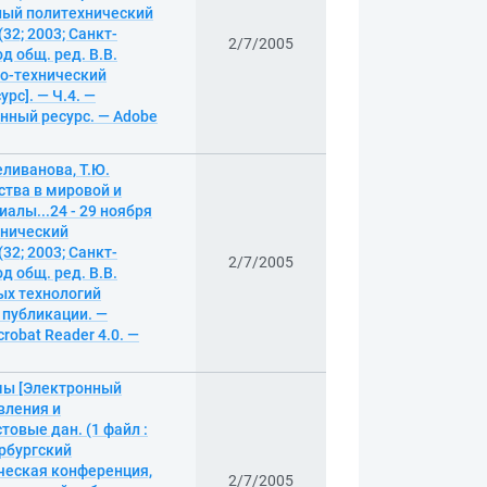
нный политехнический
2; 2003; Санкт-
2/7/2005
д общ. ред. В.В.
ко-технический
рс]. — Ч.4. —
онный ресурс. — Adobe
еливанова, Т.Ю.
тва в мировой и
иалы...24 - 29 ноября
хнический
2; 2003; Санкт-
2/7/2005
д общ. ред. В.В.
ых технологий
. публикации. —
robat Reader 4.0. —
емы [Электронный
вления и
товые дан. (1 файл :
ербургский
ческая конференция,
2/7/2005