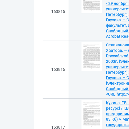
- 29 ноября
университет
163815
Петербург);
Глухова. – 
факультет, 
Свободный д
Acrobat Read
Селиванова,
Хватова. —
Российской 
2003г. [Эл
университет
163816
Петербург);
Глухова. – 
[Электронны
Свободный д
<URL:http://
Кукина, Г.
ресурс] / Г
предпринима
83 Кб) // М
государств
163817