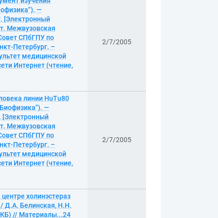
умент изучения
иофизика"). —
3г. [Электронный
ет. Межвузовская
 Совет СПбГПУ по
2/7/2005
анкт-Петербург. –
культет медицинской
сети Интернет (чтение,
еловека линии HuTu80
"Биофизика"). —
г. [Электронный
ет. Межвузовская
 Совет СПбГПУ по
2/7/2005
анкт-Петербург. –
культет медицинской
сети Интернет (чтение,
 центре холинэстераз
 Д.А. Белинская, Н.Н.
КБ) // Материалы...24