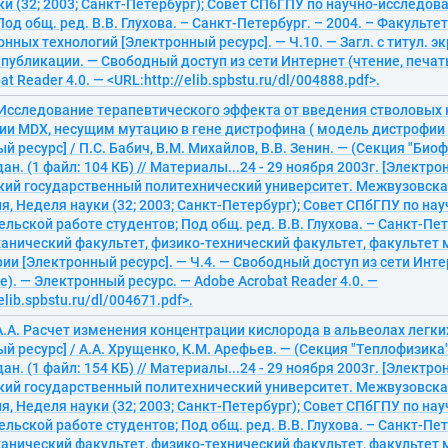
и (32; 2003; Санкт-Петербург); Совет СПбГПУ по научно-исследов
Под общ. ред. В.В. Глухова. – Санкт-Петербург. – 2004. – Факульте
ных технологий [Электронный ресурс]. — Ч.10. — Загл. с титул. эк
 публикации. — Свободный доступ из сети Интернет (чтение, печат
t Reader 4.0. — <URL:http://elib.spbstu.ru/dl/004888.pdf>.
. Исследование терапевтического эффекта от введения стволовых 
и MDX, несущим мутацию в гене дистрофина ( модель дистрофи
й ресурс] / П.С. Бабич, В.М. Михайлов, В.В. Зенин. — (Секция "Био
ан. (1 файл: 104 КБ) // Материалы...24 - 29 ноября 2003г. [Электро
кий государственный политехнический университет. Межвузовска
, Неделя науки (32; 2003; Санкт-Петербург); Совет СПбГПУ по нау
льской работе студентов; Под общ. ред. В.В. Глухова. – Санкт-Пет
анический факультет, физико-технический факультет, факультет 
и [Электронный ресурс]. — Ч.4. — Свободный доступ из сети Интер
). — Электронный ресурс. — Adobe Acrobat Reader 4.0. —
elib.spbstu.ru/dl/004671.pdf>.
А.А. Расчет изменения концентрации кислорода в альвеолах легки
й ресурс] / А.А. Хрущенко, К.М. Арефьев. — (Секция "Теплофизика"
ан. (1 файл: 154 КБ) // Материалы...24 - 29 ноября 2003г. [Электро
кий государственный политехнический университет. Межвузовска
, Неделя науки (32; 2003; Санкт-Петербург); Совет СПбГПУ по нау
льской работе студентов; Под общ. ред. В.В. Глухова. – Санкт-Пет
анический факультет, физико-технический факультет, факультет 