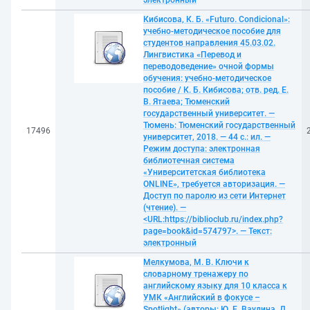
электронный
Кибисова, К. Б. «Futuro. Condicional»:
учебно-методическое пособие для
студентов направления 45.03.02.
Лингвистика «Перевод и
переводоведение» очной формы
обучения: учебно-методическое
пособие / К. Б. Кибисова; отв. ред. Е.
В. Ятаева; Тюменский
государственный университет. —
Тюмень: Тюменский государственный
17496
университет, 2018. — 44 с.: ил. —
Режим доступа: электронная
библиотечная система
«Университетская библиотека
ONLINE», требуется авторизация. —
Доступ по паролю из сети Интернет
(чтение). —
<URL:https://biblioclub.ru/index.php?
page=book&id=574797>. — Текст:
электронный
Мелкумова, М. В. Ключи к
словарному тренажеру по
английскому языку для 10 класса к
УМК «Английский в фокусе –
Spotlight» (авторы: Ю. Е. Ваулина, Д.