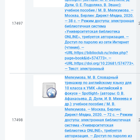
Дули, О. Е. Подоляко, В. Эванс):
учебное пособие / М. В. Мелкумова. —
Москва, Берлин: Директ-Медиа, 2020.
— 38 с. — Режим доступа: электронная
17497
библиотечная система
«Университетская библиотека
ONLINE», требуется авторизация. —
Доступ по паролю из сети Интернет
(чтение). —
<URL:https://biblioclub.ru/index.php?
page=book&id=574773>. —
<URL:https://doi.org/10.23681/574773>.
— Текст: электронный
Мелкумова, М. В. Словарный
тренажер по английскому языку для
10 класса к УМК «Английский в
фокусе – Spotlight» (авторы: О. В.
Афанасьева, Д. Дули, И. В. Михеева и
др.): учебное пособие / М. В.
Мелкумова. — Москва, Берлин:
Директ-Медиа, 2020. — 72 с. — Режим
17498
доступа: электронная библиотечная
система «Университетская
библиотека ONLINE», требуется
авторизация. — Доступ по паролю из