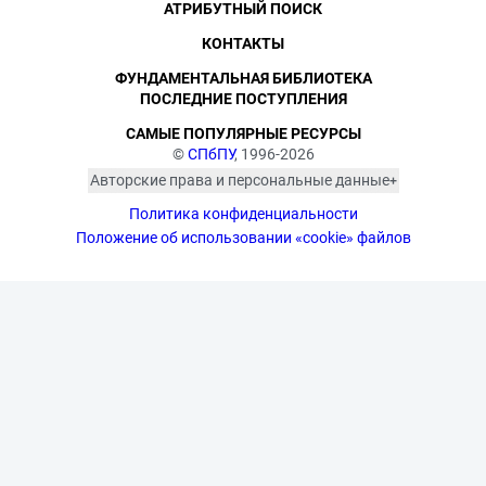
АТРИБУТНЫЙ ПОИСК
КОНТАКТЫ
ФУНДАМЕНТАЛЬНАЯ БИБЛИОТЕКА
ПОСЛЕДНИЕ ПОСТУПЛЕНИЯ
САМЫЕ ПОПУЛЯРНЫЕ РЕСУРСЫ
©
СПбПУ
, 1996-2026
Авторские права и персональные данные
Фотографии размещены с согласия
Политика конфиденциальности
изображённых лиц в соответствии
с требованиями законодательства
Положение об использовании «cookie» файлов
о персональных данных. Согласно
ст. 152.1 ГК РФ «Охрана изображения
гражданина», все фотоматериалы
являются объектами авторского
права. Их копирование и дальнейшее
использование без письменного
согласия правообладателя
запрещено.