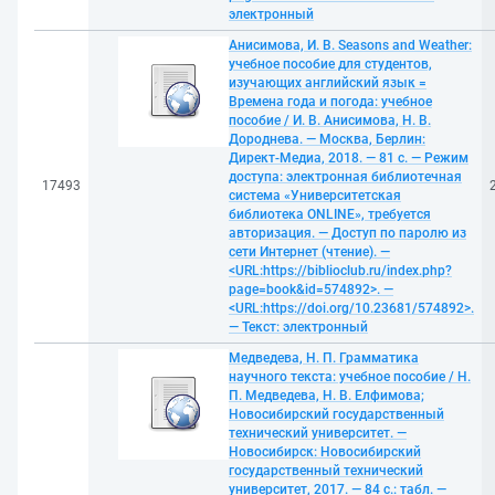
электронный
Анисимова, И. В. Seasons and Weather:
учебное пособие для студентов,
изучающих английский язык =
Времена года и погода: учебное
пособие / И. В. Анисимова, Н. В.
Дороднева. — Москва, Берлин:
Директ-Медиа, 2018. — 81 с. — Режим
доступа: электронная библиотечная
17493
система «Университетская
библиотека ONLINE», требуется
авторизация. — Доступ по паролю из
сети Интернет (чтение). —
<URL:https://biblioclub.ru/index.php?
page=book&id=574892>. —
<URL:https://doi.org/10.23681/574892>.
— Текст: электронный
Медведева, Н. П. Грамматика
научного текста: учебное пособие / Н.
П. Медведева, Н. В. Елфимова;
Новосибирский государственный
технический университет. —
Новосибирск: Новосибирский
государственный технический
университет, 2017. — 84 с.: табл. —