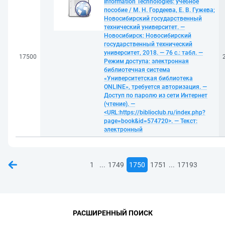
Information Technologies: учебное
пособие / М. Н. Гордеева, Е. В. Гужева;
Новосибирский государственный
технический университет. —
Новосибирск: Новосибирский
государственный технический
университет, 2018. — 76 с.: табл. —
17500
Режим доступа: электронная
библиотечная система
«Университетская библиотека
ONLINE», требуется авторизация. —
Доступ по паролю из сети Интернет
(чтение). —
<URL:https://biblioclub.ru/index.php?
page=book&id=574720>. — Текст:
электронный
...
...
1
1749
1750
1751
17193
РАСШИРЕННЫЙ ПОИСК