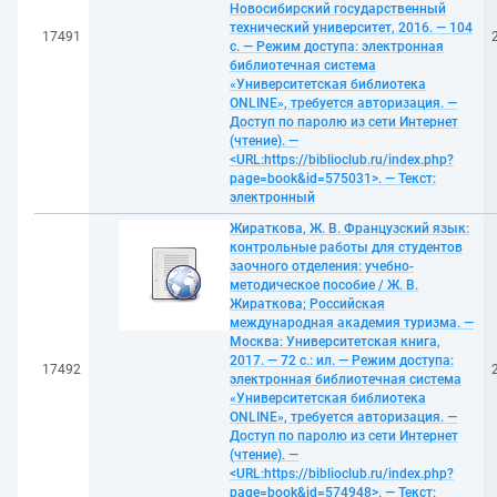
Новосибирский государственный
технический университет, 2016. — 104
17491
с. — Режим доступа: электронная
библиотечная система
«Университетская библиотека
ONLINE», требуется авторизация. —
Доступ по паролю из сети Интернет
(чтение). —
<URL:https://biblioclub.ru/index.php?
page=book&id=575031>. — Текст:
электронный
Жираткова, Ж. В. Французский язык:
контрольные работы для студентов
заочного отделения: учебно-
методическое пособие / Ж. В.
Жираткова; Российская
международная академия туризма. —
Москва: Университетская книга,
2017. — 72 с.: ил. — Режим доступа:
17492
электронная библиотечная система
«Университетская библиотека
ONLINE», требуется авторизация. —
Доступ по паролю из сети Интернет
(чтение). —
<URL:https://biblioclub.ru/index.php?
page=book&id=574948>. — Текст: