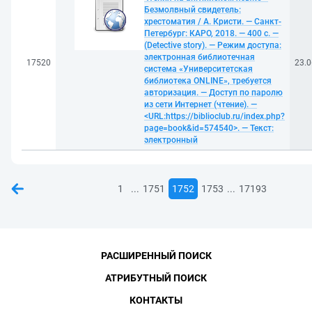
Безмолвный свидетель:
хрестоматия / А. Кристи. — Санкт-
Петербург: КАРО, 2018. — 400 с. —
(Detective story). — Режим доступа:
электронная библиотечная
17520
23.0
система «Университетская
библиотека ONLINE», требуется
авторизация. — Доступ по паролю
из сети Интернет (чтение). —
<URL:https://biblioclub.ru/index.php?
page=book&id=574540>. — Текст:
электронный
...
...
1
1751
1752
1753
17193
РАСШИРЕННЫЙ ПОИСК
АТРИБУТНЫЙ ПОИСК
КОНТАКТЫ