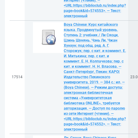
Интернет (чтение). —
<URL:https://biblioclub.ru/index.php?
page=book&id=574553>. — Текст:
электронный
Boya Chinese: Курс китайского
языка. Продвинутый уровень.
Ступень 2: учебник / Ли Сяоци,
Цзинь Шунянь, Чэнь Ли, Чжан
Хунхун; под общ. ред. А. Г.
Сторожук; пер. с кит. и коммент. Е.
И. Митькина; пер. с кит. и
коммент. Е. Н. Колпачкова; пер. с
кит. и коммент. Н. Н. Власова. —
Санкт-Петербург, Пекин: КАРО|
17514
Издательство Пекинского
23.0
университета, 2019. — 384 с.: ил. —
(Boya Chinese). — Режим доступа:
электронная библиотечная
система «Университетская
библиотека ONLINE», требуется
авторизация. — Доступ по паролю
из сети Интернет (чтение). —
<URL:https://biblioclub.ru/index.php?
page=book&id=574552>. — Текст:
электронный