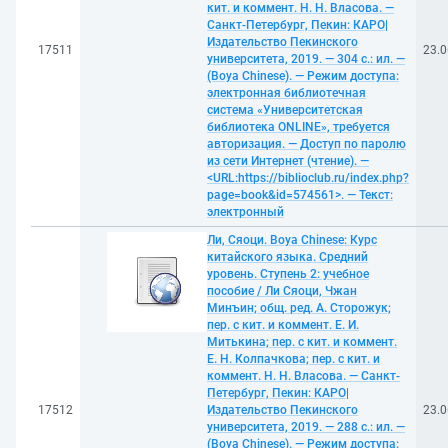
кит. и коммент. Н. Н. Власова. —
Санкт-Петербург, Пекин: КАРО|
Издательство Пекинского
17511
23.0
университета, 2019. — 304 с.: ил. —
(Boya Chinese). — Режим доступа:
электронная библиотечная
система «Университетская
библиотека ONLINE», требуется
авторизация. — Доступ по паролю
из сети Интернет (чтение). —
<URL:https://biblioclub.ru/index.php?
page=book&id=574561>. — Текст:
электронный
Ли, Сяоци. Boya Chinese: Курс
китайского языка. Средний
уровень. Ступень 2: учебное
пособие / Ли Сяоци, Чжан
Минъин; общ. ред. А. Сторожук;
пер. с кит. и коммент. Е. И.
Митькина; пер. с кит. и коммент.
Е. Н. Колпачкова; пер. с кит. и
коммент. Н. Н. Власова. — Санкт-
Петербург, Пекин: КАРО|
17512
Издательство Пекинского
23.0
университета, 2019. — 288 с.: ил. —
(Boya Chinese). — Режим доступа: