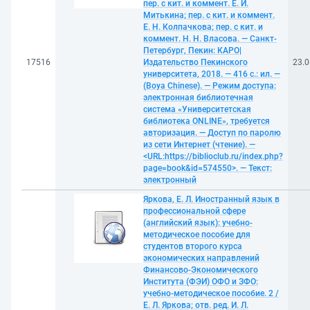
пер. с кит. и коммент. Е. И.
Митькина; пер. с кит. и коммент.
Е. Н. Колпачкова; пер. с кит. и
коммент. Н. Н. Власова. — Санкт-
Петербург, Пекин: КАРО|
17516
Издательство Пекинского
23.0
университета, 2018. — 416 с.: ил. —
(Boya Chinese). — Режим доступа:
электронная библиотечная
система «Университетская
библиотека ONLINE», требуется
авторизация. — Доступ по паролю
из сети Интернет (чтение). —
<URL:https://biblioclub.ru/index.php?
page=book&id=574550>. — Текст:
электронный
Яркова, Е. Л. Иностранный язык в
профессиональной сфере
(английский язык): учебно-
методическое пособие для
студентов второго курса
экономических направлений
Финансово-Экономического
Института (ФЭИ) ОФО и ЗФО:
учебно-методическое пособие. 2 /
Е. Л. Яркова; отв. ред. И. Л.