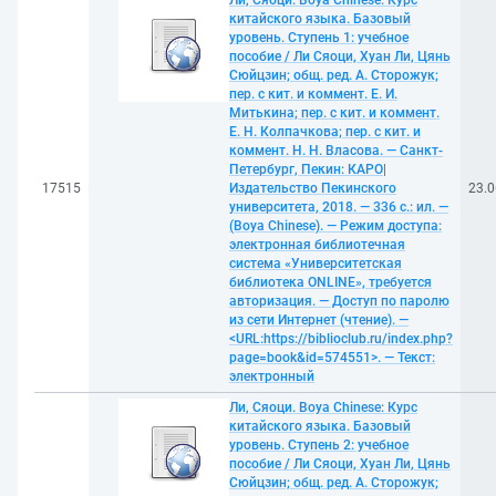
Ли, Сяоци. Boya Chinese: Курс
китайского языка. Базовый
уровень. Ступень 1: учебное
пособие / Ли Сяоци, Хуан Ли, Цянь
Сюйцзин; общ. ред. А. Сторожук;
пер. с кит. и коммент. Е. И.
Митькина; пер. с кит. и коммент.
Е. Н. Колпачкова; пер. с кит. и
коммент. Н. Н. Власова. — Санкт-
Петербург, Пекин: КАРО|
17515
Издательство Пекинского
23.0
университета, 2018. — 336 с.: ил. —
(Boya Chinese). — Режим доступа:
электронная библиотечная
система «Университетская
библиотека ONLINE», требуется
авторизация. — Доступ по паролю
из сети Интернет (чтение). —
<URL:https://biblioclub.ru/index.php?
page=book&id=574551>. — Текст:
электронный
Ли, Сяоци. Boya Chinese: Курс
китайского языка. Базовый
уровень. Ступень 2: учебное
пособие / Ли Сяоци, Хуан Ли, Цянь
Сюйцзин; общ. ред. А. Сторожук;