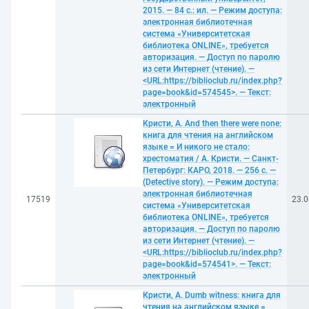
2015. — 84 с.: ил. — Режим доступа:
электронная библиотечная
система «Университетская
библиотека ONLINE», требуется
авторизация. — Доступ по паролю
из сети Интернет (чтение). —
<URL:https://biblioclub.ru/index.php?
page=book&id=574545>. — Текст:
электронный
Кристи, А. And then there were none:
книга для чтения на английском
языке = И никого не стало:
хрестоматия / А. Кристи. — Санкт-
Петербург: КАРО, 2018. — 256 с. —
(Detective story). — Режим доступа:
электронная библиотечная
17519
23.0
система «Университетская
библиотека ONLINE», требуется
авторизация. — Доступ по паролю
из сети Интернет (чтение). —
<URL:https://biblioclub.ru/index.php?
page=book&id=574541>. — Текст:
электронный
Кристи, А. Dumb witness: книга для
чтения на английском языке =