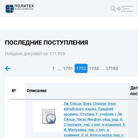
ПОСЛЕДНИЕ ПОСТУПЛЕНИЯ
Найдено документов: 171 926
...
...
1
1751
1752
1753
17193
Дат
№
Описание
пос
Ли, Сяоци. Boya Chinese: Курс
китайского языка. Средний
уровень. Ступень 1: учебник / Ли
Сяоци, Чжао Яньфэн; общ. ред. А.
Сторожук; пер. с кит. и коммент. Е.
И. Митькина; пер. с кит. и
коммент. Е. Н. Колпачкова; пер. с