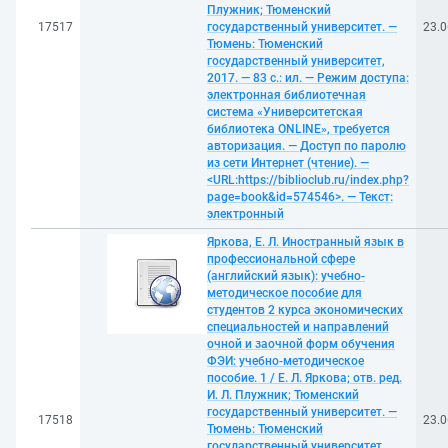
Плужник; Тюменский
17517
государственный университет. —
23.0
Тюмень: Тюменский
государственный университет,
2017. — 83 с.: ил. — Режим доступа:
электронная библиотечная
система «Университетская
библиотека ONLINE», требуется
авторизация. — Доступ по паролю
из сети Интернет (чтение). —
<URL:https://biblioclub.ru/index.php?
page=book&id=574546>. — Текст:
электронный
Яркова, Е. Л. Иностранный язык в
профессиональной сфере
(английский язык): учебно-
методическое пособие для
студентов 2 курса экономических
специальностей и направлений
очной и заочной форм обучения
ФЭИ: учебно-методическое
пособие. 1 / Е. Л. Яркова; отв. ред.
И. Л. Плужник; Тюменский
государственный университет. —
17518
23.0
Тюмень: Тюменский
государственный университет,