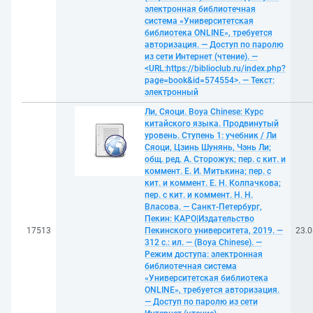
электронная библиотечная
система «Университетская
библиотека ONLINE», требуется
авторизация. — Доступ по паролю
из сети Интернет (чтение). —
<URL:https://biblioclub.ru/index.php?
page=book&id=574554>. — Текст:
электронный
Ли, Сяоци. Boya Chinese: Курс
китайского языка. Продвинутый
уровень. Ступень 1: учебник / Ли
Сяоци, Цзинь Шунянь, Чэнь Ли;
общ. ред. А. Сторожук; пер. с кит. и
коммент. Е. И. Митькина; пер. с
кит. и коммент. Е. Н. Колпачкова;
пер. с кит. и коммент. Н. Н.
Власова. — Санкт-Петербург,
Пекин: КАРО|Издательство
17513
Пекинского университета, 2019. —
23.0
312 с.: ил. — (Boya Chinese). —
Режим доступа: электронная
библиотечная система
«Университетская библиотека
ONLINE», требуется авторизация.
— Доступ по паролю из сети