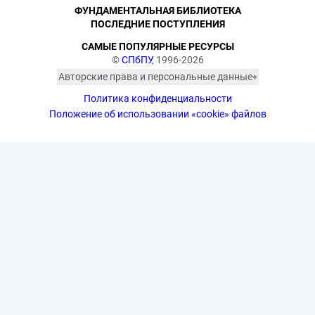
ФУНДАМЕНТАЛЬНАЯ БИБЛИОТЕКА
ПОСЛЕДНИЕ ПОСТУПЛЕНИЯ
САМЫЕ ПОПУЛЯРНЫЕ РЕСУРСЫ
©
СПбПУ
, 1996-2026
Авторские права и персональные данные
Фотографии размещены с согласия
Политика конфиденциальности
изображённых лиц в соответствии
с требованиями законодательства
Положение об использовании «cookie» файлов
о персональных данных. Согласно
ст. 152.1 ГК РФ «Охрана изображения
гражданина», все фотоматериалы
являются объектами авторского
права. Их копирование и дальнейшее
использование без письменного
согласия правообладателя
запрещено.