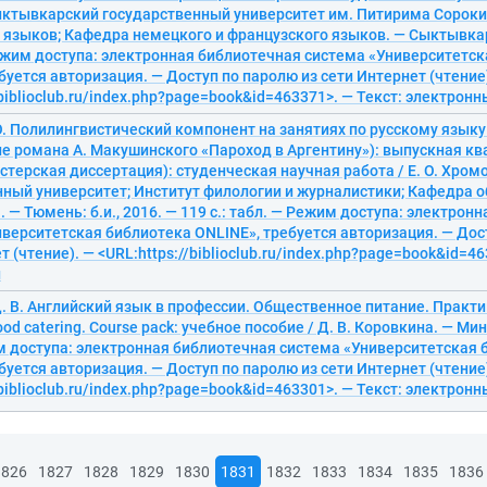
ктывкарский государственный университет им. Питирима Сорокин
языков; Кафедра немецкого и французского языков. — Сыктывкар: 
Режим доступа: электронная библиотечная система «Университетс
буется авторизация. — Доступ по паролю из сети Интернет (чтение
/biblioclub.ru/index.php?page=book&id=463371>. — Текст: электрон
О. Полилингвистический компонент на занятиях по русскому язык
ле романа А. Макушинского «Пароход в Аргентину»): выпускная к
стерская диссертация): студенческая научная работа / Е. О. Хро
нный университет; Институт филологии и журналистики; Кафедра 
 — Тюмень: б.и., 2016. — 119 с.: табл. — Режим доступа: электрон
верситетская библиотека ONLINE», требуется авторизация. — Дос
т (чтение). — <URL:https://biblioclub.ru/index.php?page=book&id=46
й
. В. Английский язык в профессии. Общественное питание. Практику
ood catering. Course pack: учебное пособие / Д. В. Коровкина. — Ми
им доступа: электронная библиотечная система «Университетская 
буется авторизация. — Доступ по паролю из сети Интернет (чтение
/biblioclub.ru/index.php?page=book&id=463301>. — Текст: электрон
1826
1827
1828
1829
1830
1831
1832
1833
1834
1835
1836