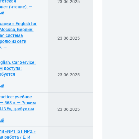
итетская
23.06.2025
нет (чтение). —
ный
ции = English for
— Москва, Берлин:
ная система
23.06.2025
ролю из сети
>. —
ish. Car Service:
им доступа:
ебуется
23.06.2025
ный
actice: учебное
. — 568 с. — Режим
INE», требуется
23.06.2025
ный
и «NP1 IST NP2.»
 работа / Е. И.