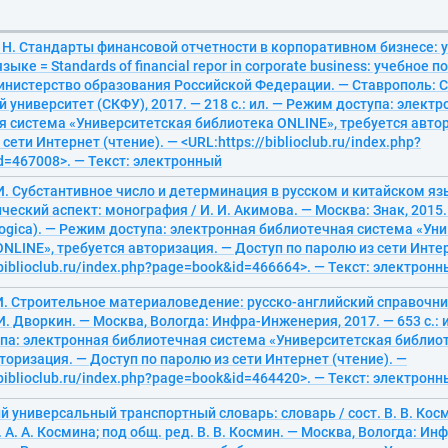
 Н. Стандарты финансовой отчетности в корпоративном бизнесе: 
ыке = Standards of financial repor in corporate business: учебное по
инистерство образования Российской Федерации. — Ставрополь: 
университет (СКФУ), 2017. — 218 с.: ил. — Режим доступа: электр
я система «Университетская библиотека ONLINE», требуется авто
сети Интернет (чтение). — <URL:https://biblioclub.ru/index.php?
d=467008>. — Текст: электронный
И. Субстантивное число и детерминация в русском и китайском яз
ческий аспект: монография / И. И. Акимова. — Москва: Знак, 2015. —
ologica). — Режим доступа: электронная библиотечная система «Ун
NLINE», требуется авторизация. — Доступ по паролю из сети Интер
/biblioclub.ru/index.php?page=book&id=466664>. — Текст: электрон
И. Строительное материаловедение: русско-английский справочни
И. Дворкин. — Москва, Вологда: Инфра-Инженерия, 2017. — 653 с.: ил
па: электронная библиотечная система «Университетская библиот
торизация. — Доступ по паролю из сети Интернет (чтение). —
/biblioclub.ru/index.php?page=book&id=464420>. — Текст: электрон
й универсальный транспортный словарь: словарь / сост. В. В. Косми
. А. А. Космина; под общ. ред. В. В. Космин. — Москва, Вологда: И