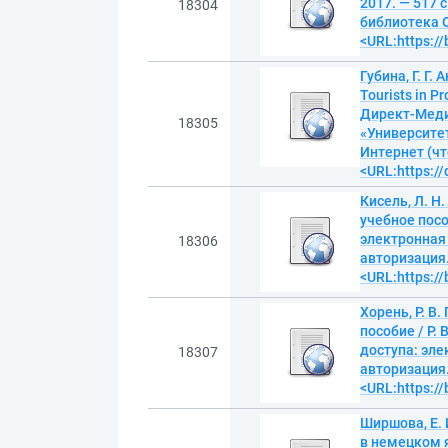
2017. — 517 
18304
библиотека O
<URL:https:/
Губина, Г. Г
Tourists in P
Директ-Медиа
18305
«Университет
Интернет (чт
<URL:https:/
Кисель, Л. Н
учебное пособ
электронная
18306
авторизация.
<URL:https:/
Хорень, Р. В
пособие / Р.
доступа: эл
18307
авторизация.
<URL:https:/
Ширшова, Е.
в немецком я