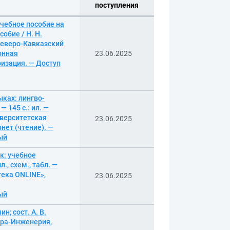
поступления
учебное пособие на
собие / Н. Н.
Северо-Кавказский
онная
23.06.2025
ризация. — Доступ
ыках: лингво-
 145 с.: ил. —
иверситетская
23.06.2025
нет (чтение). —
ный
к: учебное
., схем., табл. —
ека ONLINE»,
23.06.2025
ный
н; сост. А. В.
нфра-Инженерия,