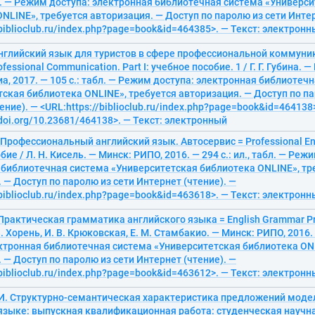
с. — Режим доступа: электронная библиотечная система «Универс
NLINE», требуется авторизация. — Доступ по паролю из сети Интер
/biblioclub.ru/index.php?page=book&id=464385>. — Текст: электрон
. Английский язык для туристов в сфере профессиональной коммуника
rofessional Communication. Part I: учебное пособие. 1 / Г. Г. Губина. 
, 2017. — 105 с.: табл. — Режим доступа: электронная библиотеч
ская библиотека ONLINE», требуется авторизация. — Доступ по па
ение). — <URL:https://biblioclub.ru/index.php?page=book&id=464138
/doi.org/10.23681/464138>. — Текст: электронный
. Профессиональный английский язык. Автосервис = Professional Engl
ие / Л. Н. Кисель. — Минск: РИПО, 2016. — 294 с.: ил., табл. — Реж
 библиотечная система «Университетская библиотека ONLINE», тр
 — Доступ по паролю из сети Интернет (чтение). —
/biblioclub.ru/index.php?page=book&id=463618>. — Текст: электрон
. Практическая грамматика английского языка = English Grammar Pr
 В. Хорень, И. В. Крюковская, Е. М. Стамбакио. — Минск: РИПО, 2016
ектронная библиотечная система «Университетская библиотека ONL
 — Доступ по паролю из сети Интернет (чтение). —
/biblioclub.ru/index.php?page=book&id=463612>. — Текст: электрон
 И. Структурно-семантическая характеристика предложений модел
зыке: выпускная квалификационная работа: студенческая научная