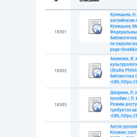
№
Описание
Куницына, Н.
английском яз
Куницына; М
18301
Федеральный 
библиотечна
по паролю из 
page=book&i
Акимова, И. 
культурологи
(Studia Phil
18302
библиотека O
<URL:https:/
Дворкин, Л. 
пособие / Л. 
Режим досту
18303
требуется ав
<URL:https:/
Англо-русски
Космин; сост