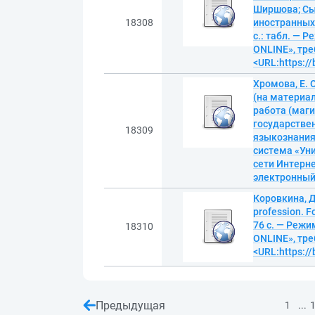
Ширшова; Сы
18308
иностранных 
с.: табл. — 
ONLINE», тре
<URL:https:/
Хромова, Е. 
(на материа
работа (маги
государстве
18309
языкознания.
система «Уни
сети Интерне
электронны
Коровкина, Д
profession. F
76 с. — Реж
18310
ONLINE», тре
<URL:https:/
Предыдущая
...
1