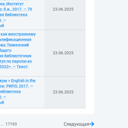
а; Институт
б.и., 2017. — 79
23.06.2025
кая библиотека
). —
ный
у как иностранному
валификационная
мова; Тюменский
общего
23.06.2025
ная библиотечная
туп по паролю из
3322>. — Текст:
м = English in the
нск: РИПО, 2017. —
библиотека
23.06.2025
). —
ный
Следующая
...
17193