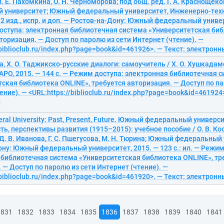
. Е. Пахомкина, О. Н. Черноморова; под общ. ред. Г. А. Красноще
 университет; Южный федеральный университет, Инженерно-тех
2 изд., испр. и доп. — Ростов-на-Дону: Южный федеральный универ
доступа: электронная библиотечная система «Университетская биб
торизация. — Доступ по паролю из сети Интернет (чтение). —
/biblioclub.ru/index.php?page=book&id=461926>. — Текст: электрон
 Х. О. Таджикско-русские диалоги: самоучитель / Х. О. Хушкадам
АРО, 2015. — 144 с. — Режим доступа: электронная библиотечная 
ская библиотека ONLINE», требуется авторизация. — Доступ по па
ение). — <URL:https://biblioclub.ru/index.php?page=book&id=461924>
й
eral University: Past, Present, Future. Южный федеральный универси
ь, перспективы развития (1915–2015): учебное пособие / О. В. Кос
. В. Иванова, Г. С. Пшегусова, М. Н. Тюрина; Южный федеральный
ну: Южный федеральный университет, 2015. — 123 с.: ил. — Режим
 библиотечная система «Университетская библиотека ONLINE», тр
 — Доступ по паролю из сети Интернет (чтение). —
/biblioclub.ru/index.php?page=book&id=461920>. — Текст: электрон
1831
1832
1833
1834
1835
1836
1837
1838
1839
1840
1841