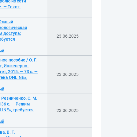
ролю из сети
. — Текст:
; Южный
нологическая
м доступа:
23.06.2025
ебуется
ный
ое пособие / О. Г.
т, Инженерно-
, 2015. — 73 с. —
23.06.2025
ека ONLINE»,
ный
. Резниченко, О. М.
136 с. — Режим
INE», требуется
23.06.2025
ный
а, В. Т.