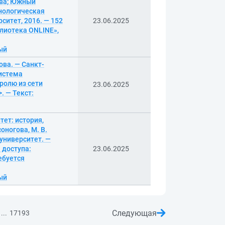
кова; Южный
нологическая
ситет, 2016. — 152
23.06.2025
лиотека ONLINE»,
ный
ова. — Санкт-
система
ролю из сети
23.06.2025
. — Текст:
тет: история,
оногова, М. В.
 университет. —
 доступа:
23.06.2025
ебуется
ный
Следующая
...
17193