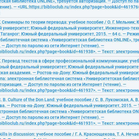
ская библиотека ONLINE», требуется авторизация. — Доступ по па
ение). — <URL:https://biblioclub.ru/index.php?page=book&id=461976>
й
Г. Семинары по теории перевода: учебное пособие / О. Г. Мельник
 университет; Южный федеральный университет, Инженерно-тех
Таганрог: Южный федеральный университет, 2015. — 64 с. — Режи
 библиотечная система «Университетская библиотека ONLINE», тр
 — Доступ по паролю из сети Интернет (чтение). —
/biblioclub.ru/index.php?page=book&id=461938>. — Текст: электрон
Г. Перевод текстов в сфере профессиональной коммуникации: учебн
ный федеральный университет; Южный федеральный университе
кая академия. — Ростов-на-Дону: Южный федеральный университет
па: электронная библиотечная система «Университетская библиот
торизация. — Доступ по паролю из сети Интернет (чтение). —
/biblioclub.ru/index.php?page=book&id=461937>. — Текст: электрон
 В. Culture of the Don Land: учебное пособие / С. В. Лукомская, А. В
ва. — Ростов-на-Дону: Южный федеральный университет, 2015. — 
ектронная библиотечная система «Университетская библиотека ONL
 — Доступ по паролю из сети Интернет (чтение). —
/biblioclub.ru/index.php?page=book&id=461931>. — Текст: электрон
kills in discussion: учебное пособие / Г. А. Краснощекова, Т. А. Нечаев