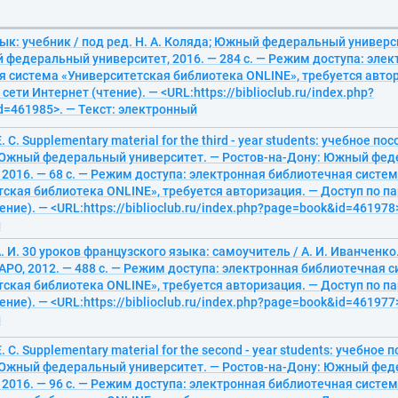
к: учебник / под ред. Н. А. Коляда; Южный федеральный универси
 федеральный университет, 2016. — 284 с. — Режим доступа: элек
я система «Университетская библиотека ONLINE», требуется авто
сети Интернет (чтение). — <URL:https://biblioclub.ru/index.php?
d=461985>. — Текст: электронный
 С. Supplementary material for the third - year students: учебное посо
Южный федеральный университет. — Ростов-на-Дону: Южный фе
 2016. — 68 с. — Режим доступа: электронная библиотечная систе
ская библиотека ONLINE», требуется авторизация. — Доступ по па
ение). — <URL:https://biblioclub.ru/index.php?page=book&id=461978>
й
. И. 30 уроков французского языка: самоучитель / А. И. Иванченко
АРО, 2012. — 488 с. — Режим доступа: электронная библиотечная 
ская библиотека ONLINE», требуется авторизация. — Доступ по па
ение). — <URL:https://biblioclub.ru/index.php?page=book&id=461977>
й
 С. Supplementary material for the second - year students: учебное по
Южный федеральный университет. — Ростов-на-Дону: Южный фе
 2016. — 96 с. — Режим доступа: электронная библиотечная систе