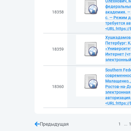
Олехнович, М
федеральный
18358
академия. — 
с. — Режим 
требуется ав
<URL:https:/
Хушкадамова,
Петербург: К
«Университет
18359
Интернет (чт
электронны
Southern Fed
современност
Малащенко, Д
18360
Ростов-на-До
электронная
авторизация.
<URL:https:/
Предыдущая
...
1