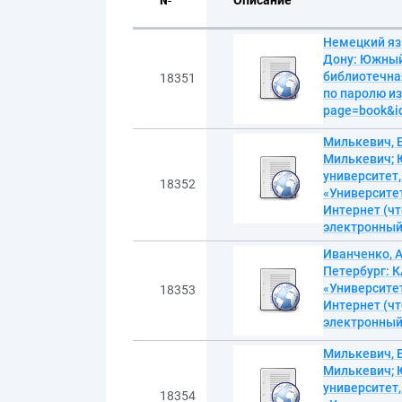
№
Описание
Немецкий язы
Дону: Южный
библиотечна
18351
по паролю из 
page=book&i
Милькевич, Е.
Милькевич; 
университет,
18352
«Университет
Интернет (чт
электронны
Иванченко, А
Петербург: К
«Университет
18353
Интернет (чт
электронны
Милькевич, Е.
Милькевич; 
университет,
18354