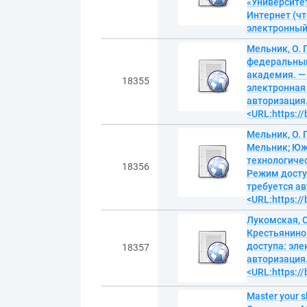
«Университет
Интернет (чт
электронны
Мельник, О. 
федеральный
академия. — 
18355
электронная
авторизация.
<URL:https:/
Мельник, О. 
Мельник; Юж
технологичес
18356
Режим досту
требуется ав
<URL:https:/
Лукомская, С.
Крестьянино
доступа: эл
18357
авторизация.
<URL:https:/
Master your s