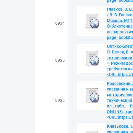
page=book&i
Глазков, В.
/ В. В. Глаз
Москва: МГТУ
18934
библиотечна
по паролю из 
page=book&i
Оптико-элек
Л. Белов, В.
технический 
18935
— Режим дос
требуется ав
<URL:https:/
Красовский,
указания к в
методическое
18936
технический 
ил., табл. —
ONLINE», тре
<URL:https:/
Князькова, Т
указания к 