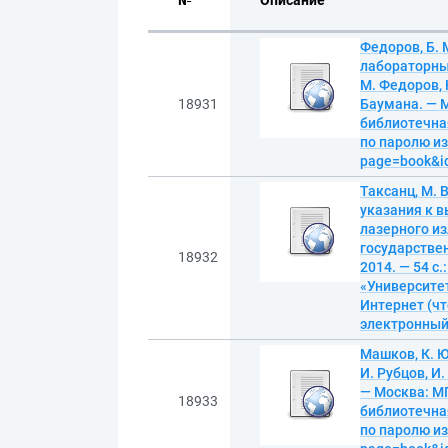
№
Описание
Федоров, Б. 
лабораторным
М. Федоров, 
18931
Баумана. — М
библиотечна
по паролю из 
page=book&i
Таксанц, М. 
указания к 
лазерного из
государствен
18932
2014. — 54 с
«Университет
Интернет (чт
электронны
Машков, К. Ю
И. Рубцов, И
— Москва: МГ
18933
библиотечна
по паролю из 