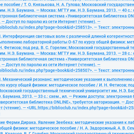
 пособие / Т. О. Князькова, Н. А. Гулова; Московский государств
им. Н.Э. Баумана. — Москва: МГТУ им. Н.Э. Баумана, 2013. — 40 с.:
ектронная библиотечная система «Университетская библиотека ONL
 — Доступ по паролю из сети Интернет (чтение). —
/biblioclub.ru/index.php?page=book&id=258513>. — Текст: электрон
Н. Интерференция световых волн с различной длиной когерентнос
выполнению лабораторной работы О-67 по курсу общей физики: ме
 Н. Фетисов; под ред. В. С. Горелик; Московский государственный 
им. Н.Э. Баумана. — Москва: МГТУ им. Н.Э. Баумана, 2013. — 28 с.:
ектронная библиотечная система «Университетская библиотека ONL
 — Доступ по паролю из сети Интернет (чтение). —
/biblioclub.ru/index.php?page=book&id=258507>. — Текст: электрон
 Н. Механический резонанс: методические указания к выполнению
по курсу общей физики: методическое пособие / И. Н. Фетисов; под
осковский государственный технический университет им. Н.Э. Ба
. Баумана, 2013. — 33 с.: схем., ил. — Режим доступа: электронна
верситетская библиотека ONLINE», требуется авторизация. — Дос
т (чтение). — <URL:https://biblioclub.ru/index.php?page=book&id=25
й
ие Ферми Дирака. Явление Зеебека: методические указания к ла
 общей физики: методическое пособие / Н. А. Задорожный, А. В. Се
 В. Кравцов, В. Г. Голубев; Московский государственный техническ