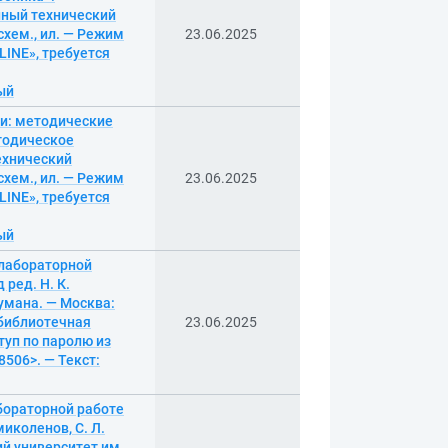
енный технический
 схем., ил. — Режим
23.06.2025
INE», требуется
ный
ти: методические
тодическое
технический
 схем., ил. — Режим
23.06.2025
INE», требуется
ный
 лабораторной
 ред. Н. К.
умана. — Москва:
я библиотечная
23.06.2025
туп по паролю из
8506>. — Текст:
бораторной работе
миколенов, С. Л.
ий университет им.