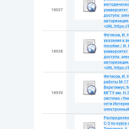
методическое
18937
университет 
доступа: эл
авторизация.
<URL:https:/
Фетисов, И. 
указания к 
пособие / И.
18938
университет 
доступа: эл
авторизация.
<URL:https:/
Фетисов, И.
работы М-17 
Веретимус; М
18939
МГТУ им. Н.Э
система «Уни
сети Интерне
электронны
Распределен
С-3 по курсу
Тимченко, А.