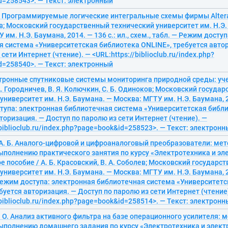
d=258543>. — Текст: электронный
 В. Программируемые логические интегральные схемы фирмы Alter
ков; Московский государственный технический университет им. Н.Э
 им. Н.Э. Баумана, 2014. — 136 с.: ил., схем., табл. — Режим досту
я система «Университетская библиотека ONLINE», требуется авто
сети Интернет (чтение). — <URL:https://biblioclub.ru/index.php?
d=258540>. — Текст: электронный
тронные спутниковые системы мониторинга природной среды: уче
 А. Городничев, В. Я. Колючкин, С. Б. Одиноков; Московский госуда
университет им. Н.Э. Баумана. — Москва: МГТУ им. Н.Э. Баумана, 20
тупа: электронная библиотечная система «Университетская библи
торизация. — Доступ по паролю из сети Интернет (чтение). —
/biblioclub.ru/index.php?page=book&id=258523>. — Текст: электрон
 А. Б. Аналого-цифровой и цифроаналоговый преобразователи: ме
ыполнению практического занятия по курсу «Электротехника и эл
 пособие / А. Б. Красовский, В. А. Соболев; Московский государс
университет им. Н.Э. Баумана. — Москва: МГТУ им. Н.Э. Баумана, 20
 Режим доступа: электронная библиотечная система «Университет
буется авторизация. — Доступ по паролю из сети Интернет (чтение
/biblioclub.ru/index.php?page=book&id=258514>. — Текст: электрон
. О. Анализ активного фильтра на базе операционного усилителя:
выполнению домашнего задания по курсу «Электротехника и элект