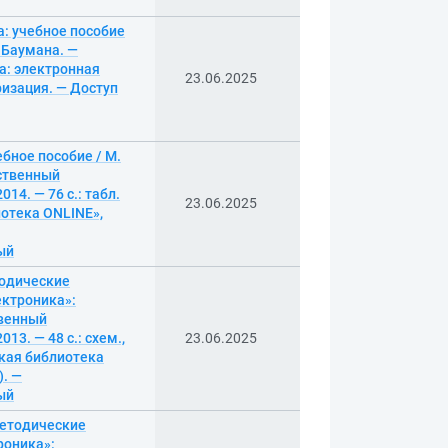
a: учебное пособие
. Баумана. —
па: электронная
23.06.2025
ризация. — Доступ
бное пособие / М.
рственный
14. — 76 с.: табл.
23.06.2025
отека ONLINE»,
ный
тодические
ектроника»:
твенный
13. — 48 с.: схем.,
23.06.2025
ская библиотека
). —
ный
 методические
роника»: