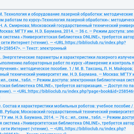
М. Технология и оборудование лазерной обработки: методические
 работам по курсу«Технология лазерной обработки»: методическо
Н. А. Смирнова; Московский государственный технический универс
осква: МГТУ им. Н.Э. Баумана, 2014. — 36 с. — Режим доступа: эл
я система «Университетская библиотека ONLINE», требуется авто
сети Интернет (чтение). — <URL:https://biblioclub.ru/index.php?
d=258547>. — Текст: электронный
В. Энергетические параметры и характеристики лазерного излуче
выполнению лабораторных работ по курсу «Измерение и контроль
лучения»: методическое пособие. 1 / М. В. Таксанц, Л. Н. Майоров
ный технический университет им. Н.Э. Баумана. — Москва: МГТУ и
.: ил., схем., табл. — Режим доступа: электронная библиотечная си
ская библиотека ONLINE», требуется авторизация. — Доступ по па
ение). — <URL:https://biblioclub.ru/index.php?page=book&id=258546>
й
. Состав и характеристики мобильных роботов: учебное пособие / 
. В. Рубцов; Московский государственный технический университет
ТУ им. Н.Э. Баумана, 2014. — 76 с.: ил., схем., табл. — Режим дост
я система «Университетская библиотека ONLINE», требуется авто
сети Интернет (чтение). — <URL:https://biblioclub.ru/index.php?