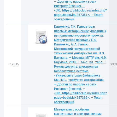
— Доступ по паролю из сети
Интернет (чтение). —
<URL:https://biblioclub.ru/index.php?
page=book&id=257351>. — Текст:
электронный
Клименко, Г. К. Генераторы
плазмы: методические указания к
выполнению курсового проекта:
методическое пособие / Г. К.
Клименко, А. А. Ляпин;
Московский государственный
технический университет им. Н.Э.
Баумана. — Москва: МГТУ им. Н.Э.
Баумана, 2010. — 64 с.: ил., табл. —
19015
23.0
Режим доступа: электронная
библиотечная система
«Университетская библиотека
ONLINE», требуется авторизация.
— Доступ по паролю из сети
Интернет (чтение). —
<URL:https://biblioclub.ru/index.php?
page=book&id=257335>. — Текст:
электронный
Материалы с особыми
магнитными и электрическими