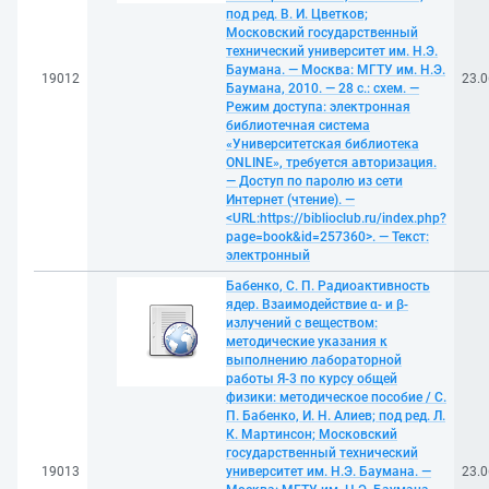
под ред. В. И. Цветков;
Московский государственный
технический университет им. Н.Э.
Баумана. — Москва: МГТУ им. Н.Э.
19012
23.0
Баумана, 2010. — 28 с.: схем. —
Режим доступа: электронная
библиотечная система
«Университетская библиотека
ONLINE», требуется авторизация.
— Доступ по паролю из сети
Интернет (чтение). —
<URL:https://biblioclub.ru/index.php?
page=book&id=257360>. — Текст:
электронный
Бабенко, С. П. Радиоактивность
ядер. Взаимодействие α- и β-
излучений с веществом:
методические указания к
выполнению лабораторной
работы Я-3 по курсу общей
физики: методическое пособие / С.
П. Бабенко, И. Н. Алиев; под ред. Л.
К. Мартинсон; Московский
государственный технический
19013
университет им. Н.Э. Баумана. —
23.0