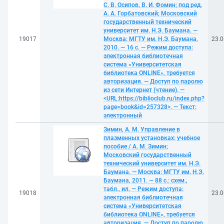
С. В. Осипов, В. И. Фомин; под ред.
А. А. Горбатовский; Московский
государственный технический
университет им. Н.Э. Баумана. —
19017
Москва: МГТУ им. Н.Э. Баумана,
23.0
2010. — 16 с. — Режим доступа:
электронная библиотечная
система «Университетская
библиотека ONLINE», требуется
авторизация. — Доступ по паролю
из сети Интернет (чтение). —
<URL:https://biblioclub.ru/index.php?
page=book&id=257328>. — Текст:
электронный
Зимин, А. М. Управление в
плазменных установках: учебное
пособие / А. М. Зимин;
Московский государственный
технический университет им. Н.Э.
Баумана. — Москва: МГТУ им. Н.Э.
Баумана, 2011. — 88 с.: схем.,
табл., ил. — Режим доступа:
19018
23.0
электронная библиотечная
система «Университетская
библиотека ONLINE», требуется
авторизация. — Доступ по паролю