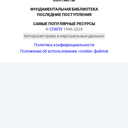
КОНТАКТЫ
ФУНДАМЕНТАЛЬНАЯ БИБЛИОТЕКА
ПОСЛЕДНИЕ ПОСТУПЛЕНИЯ
САМЫЕ ПОПУЛЯРНЫЕ РЕСУРСЫ
©
СПбПУ
, 1996-2026
Авторские права и персональные данные
Фотографии размещены с согласия
Политика конфиденциальности
изображённых лиц в соответствии
с требованиями законодательства
Положение об использовании «cookie» файлов
о персональных данных. Согласно
ст. 152.1 ГК РФ «Охрана изображения
гражданина», все фотоматериалы
являются объектами авторского
права. Их копирование и дальнейшее
использование без письменного
согласия правообладателя
запрещено.