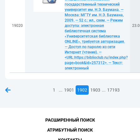
государственный технический
университет им. Н.Э. Баумана. —
Москва: МГТУ им. Н.Э. Баумана,
2009. — 52 с.: ил., схем. — Режим
19020
доступа: электронная
23.0
библиотечная система
«Университетская библиотека
ONLINE», требуется авторизация.
— Доступ по паролю из сети
Интернет (чтение). —
<URL:https://biblioclub.ru/index.php?
page=book&id=257312>. — Текст:
электронный
...
...
1
1901
1902
1903
17193
РАСШИРЕННЫЙ ПОИСК
АТРИБУТНЫЙ ПОИСК