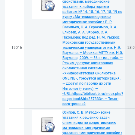
свойствами: методические
указания к лабораторным
работам № 14, 15, 16, 17, 18, 19 по
курсу «Материаловедение»:
методическое пособие / В. Р.
Васильев, С. А. Герасимов, Э. А.
Елисеев, А. А. Зябрев, С. А.
Пахомова; под ред. Н. М. Рыжов;
Московский государственный
19016
технический университет им. Н.Э.
23.0
Баумана. — Москва: МГТУ им. Н.Э.
Баумана, 2009. — 56 с.: ил., табл. —
Режим доступа: электронная
библиотечная система
«Университетская библиотека
ONLINE», требуется авторизация.
— Доступ по паролю из сети
Интернет (чтение). —
<URL:https://biblioclub.ru/index.php?
page=book&id=257333>. — Текст:
электронный
Осипов, С. В. Методические
указания к решению задач
олимпиады по сопротивлению
материалов: методические
указания: методическое пособие /