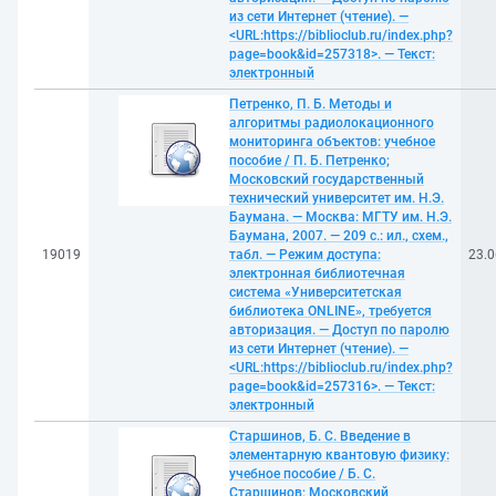
из сети Интернет (чтение). —
<URL:https://biblioclub.ru/index.php?
page=book&id=257318>. — Текст:
электронный
Петренко, П. Б. Методы и
алгоритмы радиолокационного
мониторинга объектов: учебное
пособие / П. Б. Петренко;
Московский государственный
технический университет им. Н.Э.
Баумана. — Москва: МГТУ им. Н.Э.
Баумана, 2007. — 209 с.: ил., схем.,
19019
табл. — Режим доступа:
23.0
электронная библиотечная
система «Университетская
библиотека ONLINE», требуется
авторизация. — Доступ по паролю
из сети Интернет (чтение). —
<URL:https://biblioclub.ru/index.php?
page=book&id=257316>. — Текст:
электронный
Старшинов, Б. С. Введение в
элементарную квантовую физику:
учебное пособие / Б. С.
Старшинов; Московский