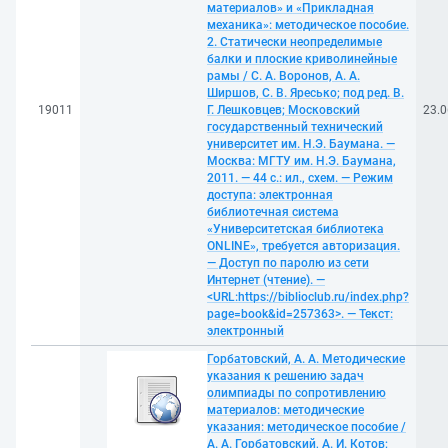
материалов» и «Прикладная
механика»: методическое пособие.
2. Статически неопределимые
балки и плоские криволинейные
рамы / С. А. Воронов, А. А.
Ширшов, С. В. Яресько; под ред. В.
19011
Г. Лешковцев; Московский
23.0
государственный технический
университет им. Н.Э. Баумана. —
Москва: МГТУ им. Н.Э. Баумана,
2011. — 44 с.: ил., схем. — Режим
доступа: электронная
библиотечная система
«Университетская библиотека
ONLINE», требуется авторизация.
— Доступ по паролю из сети
Интернет (чтение). —
<URL:https://biblioclub.ru/index.php?
page=book&id=257363>. — Текст:
электронный
Горбатовский, А. А. Методические
указания к решению задач
олимпиады по сопротивлению
материалов: методические
указания: методическое пособие /
А. А. Горбатовский, А. И. Котов;