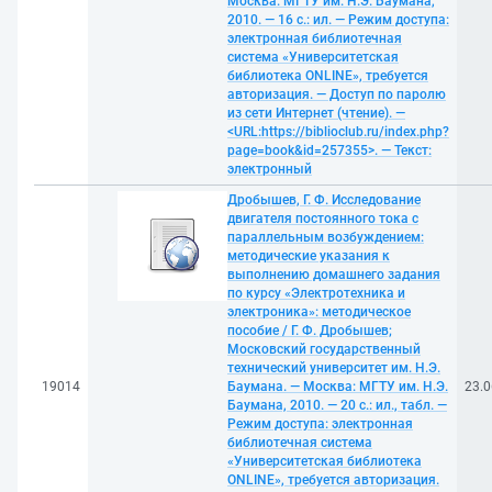
Москва: МГТУ им. Н.Э. Баумана,
2010. — 16 с.: ил. — Режим доступа:
электронная библиотечная
система «Университетская
библиотека ONLINE», требуется
авторизация. — Доступ по паролю
из сети Интернет (чтение). —
<URL:https://biblioclub.ru/index.php?
page=book&id=257355>. — Текст:
электронный
Дробышев, Г. Ф. Исследование
двигателя постоянного тока с
параллельным возбуждением:
методические указания к
выполнению домашнего задания
по курсу «Электротехника и
электроника»: методическое
пособие / Г. Ф. Дробышев;
Московский государственный
технический университет им. Н.Э.
19014
Баумана. — Москва: МГТУ им. Н.Э.
23.0
Баумана, 2010. — 20 с.: ил., табл. —
Режим доступа: электронная
библиотечная система
«Университетская библиотека
ONLINE», требуется авторизация.